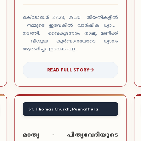
ഒക്ടോബർ 27,28, 29,30 തീയതികളിൽ
നമ്മുടെ ഇടവകിൽ വാർഷിക ധ്യാനം
നടത്തി. വൈകുന്നേരം നാലു മണിക്ക്
വിശുദ്ധ കുർബാനയോടെ ധ്യാനം
ആരംഭിച്ചു. ഇടവക പള…
READ FULL STORY
St. Thomas Church, Punnathura
മാതൃ - പിതൃവേദിയുടെ