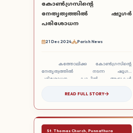
കോൺഗ്രസിന്റെ
നേതൃത്വത്തിൽ ഷുഗർ
പരിശോധന
21 Dec 2024
Parish News
കത്തോലിക്ക കോൺഗ്രസിന്റെ
നേതൃത്വത്തിൽ നടന്ന ഷുഗർ
പരിശോധന ക്യാപിൽ ആളുകൾ
പങ്കെടുത്തു രക്ത പരിശോധന നടത്തി.
READ FULL STORY
പ്രോഗ്രാം സംഘാടകർക്ക് വികാരി ബഹു.
…
St. Thomas Church, Punnathura