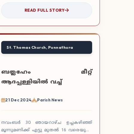
വിവിധ സമതികളുടെ യോഗം 14/12/24
READ FULL STORY
ശനിയാഴ്ച വൈകുന്നേരം 4 മണിക്ക് ക…
St. Thomas Church, Punnathura
ബത്ലഹേം മീറ്റ്
ആദപ്പള്ളിയിൽ വച്ച്
21 Dec 2024
Parish News
നവംബർ 30 ഞായറാഴ്ച ഉച്ചകഴിഞ്ഞ്
മൂന്നുമണിക്ക് എട്ടു മുതൽ 16 വരെയുള്ള