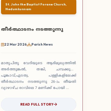
St. John the Baptist Forane Church,
Nedumkunnam
തീർത്ഥാടനം നടത്തുന്നു
22 Mar 2026
Parish News
മാതൃപിതൃ വേദിയുടെ ആഭിമുഖ്യത്തിൽ
അർത്തുങ്കൽ, തങ്കി, ചമ്പക്കുളം,
പൂങ്കാവ്,എടത്വ, പള്ളികളിലേക്ക്
തീർത്ഥാടനം നടത്തുന്നു 26-ാം തീയതി
വ്യാഴാഴ്ച രാവിലെ 7 മണിക്ക് പോയി …
READ FULL STORY