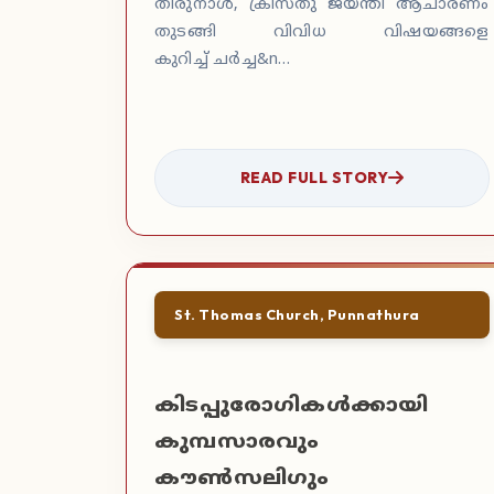
തിരുനാൾ, ക്രിസ്തു ജയന്തി ആചാരണം
തുടങ്ങി വിവിധ വിഷയങ്ങളെ
കുറിച്ച് ചർച്ച&n…
READ FULL STORY
St. Thomas Church, Punnathura
കിടപ്പുരോഗികൾക്കായി
കുമ്പസാരവും
കൗൺസലിഗും