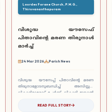
Lourdes Forane Church, P.M.G.,
Thiruvananthapuram
വിശുദ്ധ യൗസേഫ്
പിതാവിന്റെ മരണ തിരുനാൾ
മാർച്ച്
24 Mar 2026
Parish News
വിശുദ്ധ യൗസേപ്പ് പിതാവിന്റെ മരണ
തിരുനാളോടനുബന്ധിച്ച് അസിസ്റ്റന്റ്
വികാരിമാരോട് ചേർന്ന്. വികാരി ജനറൽ
സോണി തെക്കേക്കര അച്ഛന്റെ
READ FULL STORY
സാന്നിധ്യത്തിൽ 22.03.2026 തീ…