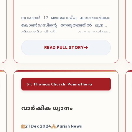
നവംബർ 17 ഞായറാഴ്ച കത്തോലിക്കാ
കോൺഗ്രസിന്റെ നേതൃത്വത്തിൽ മുനമ്പം
നിവാസികൾക്ക് ഐക്യദാർഢ്യം
പ്രഖ്യാപനം നടത്തി.
READ FULL STORY
St. Thomas Church, Punnathura
വാർഷിക ധ്യാനം
21 Dec 2024
Parish News