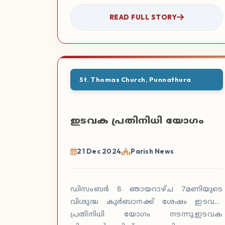
READ FULL STORY
St. Thomas Church, Punnathura
ഇടവക പ്രതിനിധി യോഗം
21 Dec 2024
Parish News
ഡിസംബർ 8 ഞായറാഴ്ച 7മണിയുടെ
വിശുദ്ധ കുർബാനക്ക് ശേഷം ഇടവക
പ്രതിനിധി യോഗം നടന്നു.ഇടവക