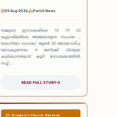
05 Aug 2024
Parish News
നമ്മുടെ ഇടവകയിലെ 18 19 20
കൂട്ടായ്മയിലെ അമ്മമാരുടെ സംഗമം "
ബഥനിയാ സംഗമം' ജൂൺ 30 ഞായറാഴ്ച
വൈകുന്നേരം 4 മണിക്ക് വിശുദ്ധ
കുർബാനയോട് കൂടി ദേവാലയത്തിൽ
വച്ച്…
READ FULL STORY
St. Gregory’s Church, Kesaria,