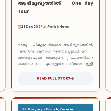
ആഭിമുഖ്യത്തിൽ One day
Tour
21 Dec 2024
Parish News
മാതൃ - പിതൃവേദിയുടെ ആഭിമുഖ്യത്തിൽ
ഒരു One dayTour നടത്തപ്പെട്ടു.വി. മറിയം
ത്രേസ്യായുടെ ജന്മഗൃഹം ( പുത്തൻചിറ
കമ്പറിടം, കൊടുങ്ങല്ലൂർ സാങ്തോം പള്ളി
ചവക്കാട് …
READ FULL STORY
St. Gregory’s Church, Kesaria,