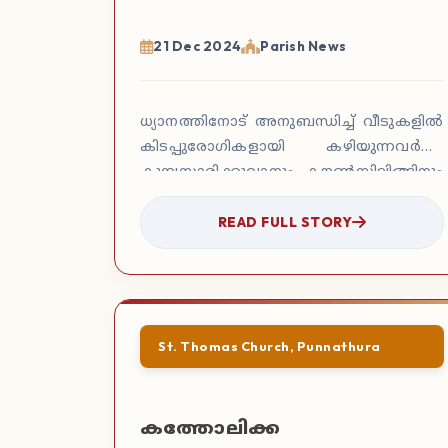
21 Dec 2024
Parish News
ധ്യാനത്തിനോട് അനുബന്ധിച്ച് വീടുകളിൽ
കിടപ്പുരോഗികളായി കഴിയുന്നവർക്ക്
കുമ്പസാരിക്കുവാനും കൗൺസിലിങ്ങിനും
ഉള്ള അവസരം ഒരുക്കി അവരെ
READ FULL STORY
അല്മീയമായി ഒരുക്കി.
St. Thomas Church, Punnathura
കത്തോലിക്ക