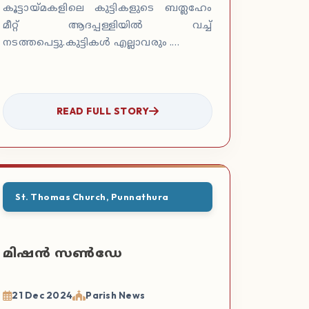
കൂട്ടായ്മകളിലെ കുട്ടികളുടെ ബത്ലഹേം
മീറ്റ് ആദപ്പള്ളിയിൽ വച്ച്
നടത്തപെട്ടു.കുട്ടികൾ എല്ലാവരും .…
READ FULL STORY
St. Thomas Church, Punnathura
മിഷൻ സൺഡേ
21 Dec 2024
Parish News