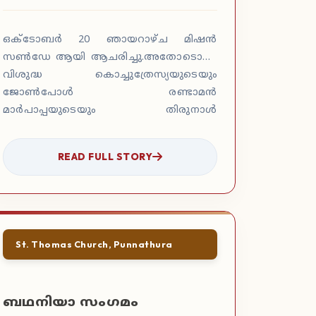
ഒക്ടോബർ 20 ഞായറാഴ്ച മിഷൻ
സൺഡേ ആയി ആചരിച്ചു.അതോടൊപ്പം
വിശുദ്ധ കൊച്ചുത്രേസ്യയുടെയും
ജോൺപോൾ രണ്ടാമൻ
മാർപാപ്പയുടെയും തിരുനാൾ
ആഘോഷിച്ചു.അന്നേ ദിവസം നടന്ന
ഉൽപ്പന്ന പി…
READ FULL STORY
St. Thomas Church, Punnathura
ബഥനിയാ സംഗമം