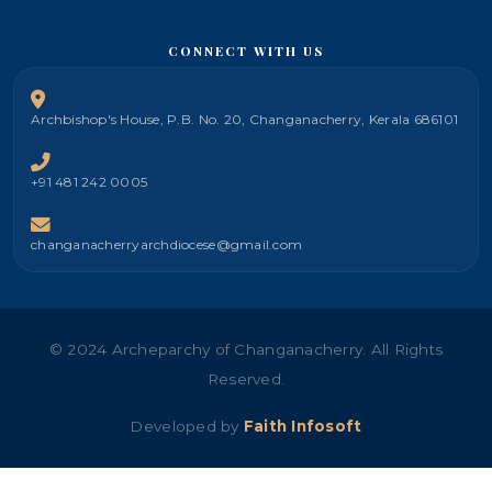
CONNECT WITH US
Archbishop's House, P.B. No. 20, Changanacherry, Kerala 686101
+91 481 242 0005
changanacherryarchdiocese@gmail.com
© 2024 Archeparchy of Changanacherry. All Rights
Reserved.
Developed by
Faith Infosoft