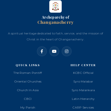
Archeparchy of
Changanacherry
A spiritual heritage dedicated to faith, service, and the mission of
Christ in the heart of Changanacherry.
QUICK LINKS
HELP CENTER
The Roman Pontiff
KCBC Official
Oriental Churches
Syro Malabar
Church In Asia
Syro Malankara
CBCI
Latin Hierarchy
My Parish
CARP Services