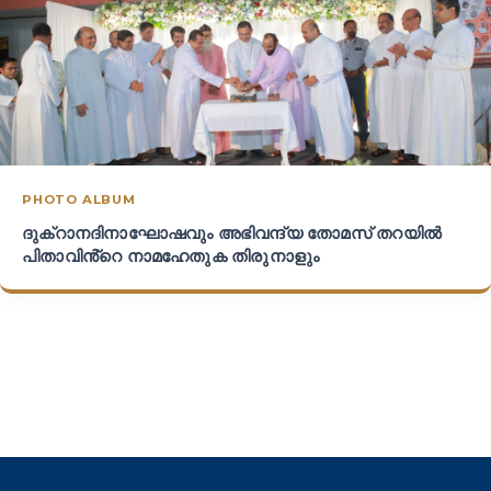
PHOTO ALBUM
ദുക്റാനദിനാഘോഷവും അഭിവന്ദ്യ തോമസ് തറയിൽ
പിതാവിൻ്റെ നാമഹേതുക തിരുനാളും