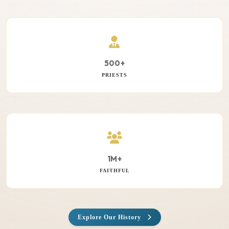
500+
PRIESTS
1M+
FAITHFUL
Explore Our History