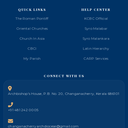
QUICK LINKS
HELP CENTER
The Roman Pontiff
KCBC Official
Oriental Churches
Syro Malabar
Church In Asia
Syro Malankara
CBCI
Latin Hierarchy
My Parish
CARP Services
CONNECT WITH US
Archbishop's House, P.B. No. 20, Changanacherry, Kerala 686101
+91 481 242 0005
changanacherryarchdiocese@gmail.com