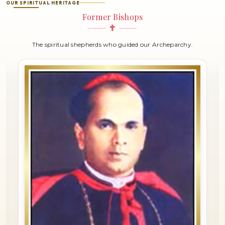
ബഥനിയാ സംഗമം
OUR SPIRITUAL HERITAGE
5 Aug 2024
Former Bishops
The spiritual shepherds who guided our Archeparchy.