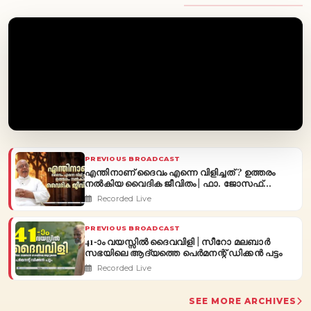
PREVIOUS BROADCAST
എന്തിനാണ് ദൈവം എന്നെ വിളിച്ചത് ? ഉത്തരം
നൽകിയ വൈദിക ജീവിതം | ഫാ. ജോസഫ്
പൂവത്തുശ്ശേരി
Recorded Live
PREVIOUS BROADCAST
41-ാം വയസ്സിൽ ദൈവവിളി | സീറോ മലബാർ
സഭയിലെ ആദ്യത്തെ പെർമനന്റ് ഡിക്കൻ പട്ടം
Recorded Live
SEE MORE ARCHIVES