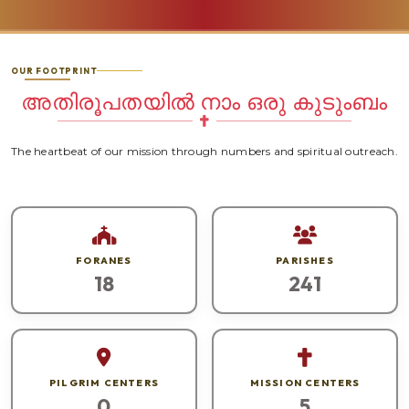
OUR FOOTPRINT
അതിരൂപതയിൽ നാം ഒരു കുടുംബം
The heartbeat of our mission through numbers and spiritual outreach.
FORANES
PARISHES
18
241
PILGRIM CENTERS
MISSION CENTERS
0
5