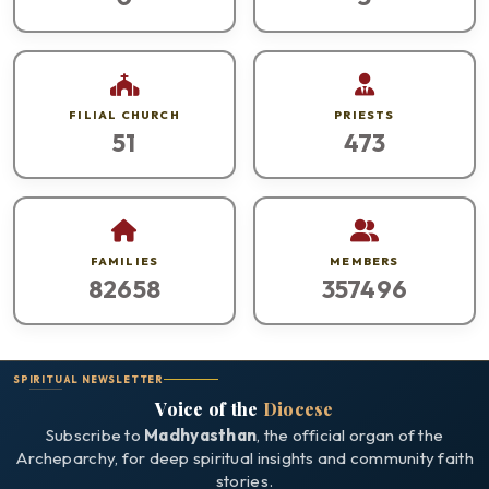
FILIAL CHURCH
PRIESTS
51
473
FAMILIES
MEMBERS
82658
357496
SPIRITUAL NEWSLETTER
Voice of the
Diocese
Subscribe to
Madhyasthan
, the official organ of the
Archeparchy, for deep spiritual insights and community faith
stories.