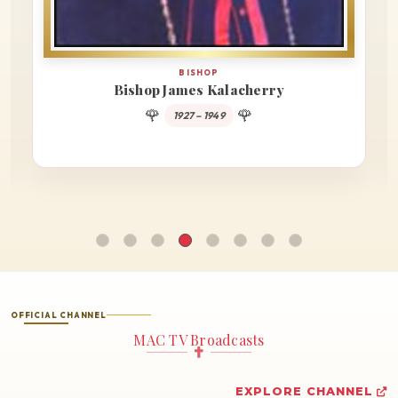
ARCHBISHOP
Servant of God Mar Mathew Kavukattu
🌹
🌹
1950 – 1969
OFFICIAL CHANNEL
MAC TV Broadcasts
EXPLORE CHANNEL