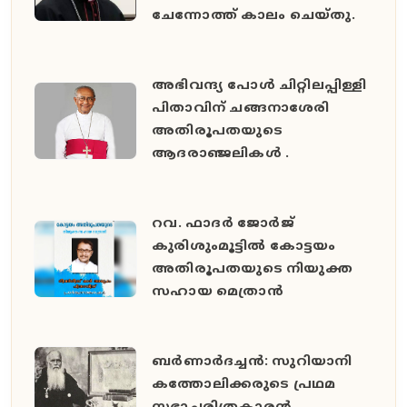
ചേന്നോത്ത് കാലം ചെയ്തു.
അഭിവന്ദ്യ പോള്‍ ചിറ്റിലപ്പിള്ളി
പിതാവിന് ചങ്ങനാശേരി
അതിരൂപതയുടെ
ആദരാഞ്ജലികൾ .
റവ. ഫാദർ ജോർജ്
കുരിശുംമൂട്ടിൽ കോട്ടയം
അതിരൂപതയുടെ നിയുക്ത
സഹായ മെത്രാൻ
ബർണാർദച്ചൻ: സുറിയാനി
കത്തോലിക്കരുടെ പ്രഥമ