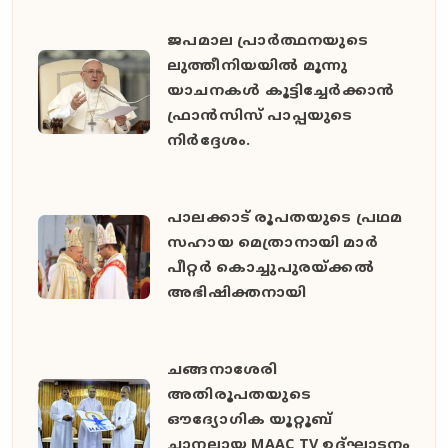
ജപമാല പ്രാര്‍ത്ഥനയുടെ
ലുത്തീനിയയിൽ മൂന്നു
യാചനകൾ കൂട്ടിച്ചേര്‍ക്കാന്‍
ഫ്രാന്‍സിസ് പാപ്പയുടെ
നിര്‍ദ്ദേശം.
പാലക്കാട് രൂപതയുടെ പ്രഥമ
സഹായ മെത്രാനായി മാർ
പീറ്റർ കൊച്ചുപുരയ്ക്കൽ
അഭിഷിക്തനായി
ചങ്ങനാശേരി
അതിരൂപതയുടെ
ഔദ്യോഗിക യൂറ്റൂബ്
ചാനലായ MAAC TV ഉദ്ഘാടനം