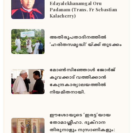
Edayalekhanamgal Oru
Padanam (Trans. Fr Sebastian
Kalacherry)
അതിരൂപതാദിനത്തില്‍
'ഹരിതസമൃദ്ധി' യ്ക്ക് തുടക്കം
മോൺസിഞ്ഞോൾ ജോർജ്
കൂവക്കാട് വത്തിക്കാൻ
കേന്ദ്രകാര്യാലയത്തിൽ
നിയമിതനായി.
ഈശോയുടെ ‘ഇരട്ട’യായ
തോമാശ്ലീഹാ. ദുക്റാന
തിരുനാളും നസ്രാണികളും: