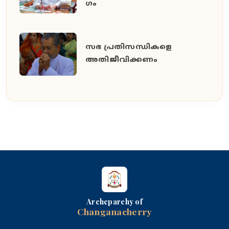
ഗം
സഭ പ്രതിസന്ധികളെ
അതിജീവിക്കണം
Archeparchy of
Changanacherry