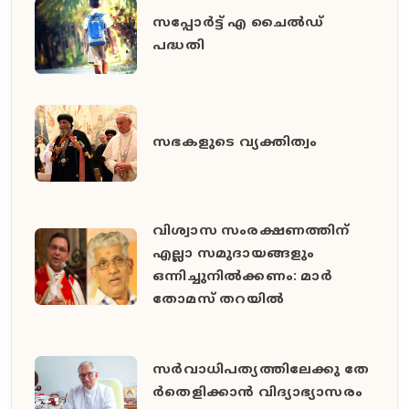
സപ്പോര്‍ട്ട് എ ചൈല്‍ഡ്
പദ്ധതി
സഭകളുടെ വ്യക്തിത്വം
വിശ്വാസ സംരക്ഷണത്തിന്
എല്ലാ സമുദായങ്ങളും
ഒന്നിച്ചുനില്‍ക്കണം: മാര്‍
തോമസ് തറയില്‍
സ​ർ​വാ​ധി​പ​ത്യ​ത്തി​ലേ​ക്കു തേ​
ർ​തെ​ളി​ക്കാ​ൻ വി​ദ്യാ​ഭ്യാ​സ​രം​