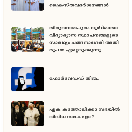
ക്രൈസ്തവദര്‍ശനങ്ങള്‍
തി​രു​വ​ന​ന്ത​പു​രം ലൂ​ർ​ദ്മാ​താ
വി​ദ്യാ​ഭ്യാ​സ സ്ഥാ​പ​ന​ങ്ങ​ളു​ടെ
സാ​ര​ഥ്യം ച​ങ്ങ​നാ​ശേ​രി അ​തി​
രൂ​പ​ത ഏ​റ്റെ​ടു​ക്കു​ന്നു
ഫോര്‍വേഡഡ് തിന്മ..
ഏക കത്തോലിക്കാ സഭയില്‍
വിവിധ സഭകളോ ?