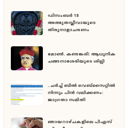
ഡിസംബര്‍ 18
അത്ഭുതസ്ലീവായുടെ
തിരുനാളാചരണം
മോൺ. കണ്ടങ്കരി: ആധുനിക
ചങ്ങനാശേരിയുടെ ശില്പി
..ചർച്ച് ബിൽ വെബ്‌സൈറ്റിൽ
നിന്നും പിൻ വലിക്കണം:
ജാഗ്രതാ സമിതി
ഞാ​യ​റാ​ഴ്ച​ക​ളി​ലെ പി​എ​സ്‌​