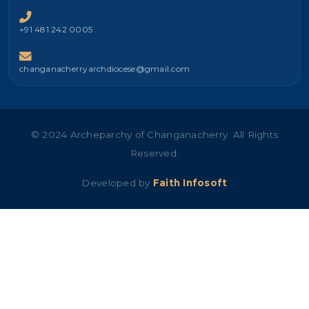
+91 481 242 0005
changanacherryarchdiocese@gmail.com
© 2024 Archeparchy of Changanacherry. All Rights
Reserved.
Developed by
Faith Infosoft