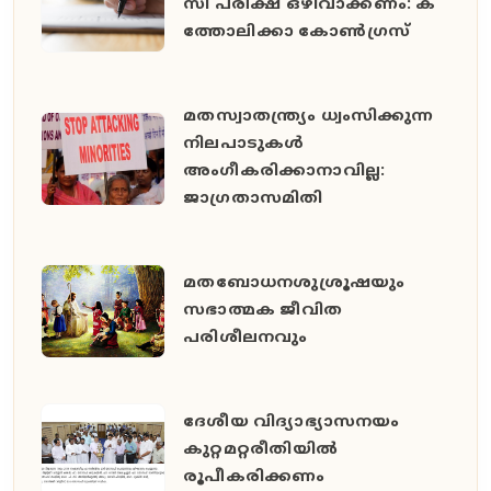
സി പ​രീ​ക്ഷ ഒ​ഴി​വാ​ക്ക​ണം: ക​
ത്തോ​ലി​ക്കാ കോ​ൺ​ഗ്ര​സ്
മതസ്വാതന്ത്ര്യം ധ്വംസിക്കുന്ന
നിലപാടുകള്‍
അംഗീകരിക്കാനാവില്ല:
ജാഗ്രതാസമിതി
മതബോധനശുശ്രൂഷയും
സഭാത്മക ജീവിത
പരിശീലനവും
ദേശീയ വിദ്യാഭ്യാസനയം
കുറ്റമറ്റരീതിയില്‍
രൂപീകരിക്കണം