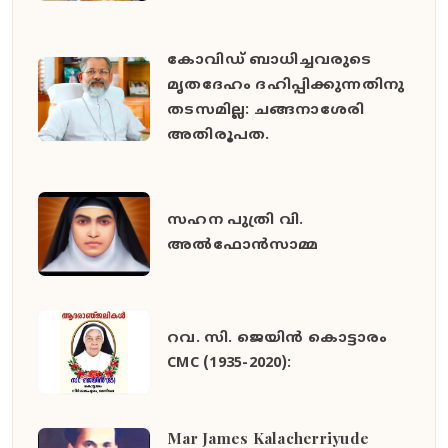
കോവിഡ് ബാധിച്ചവരുടെ
മൃതദേഹം ദഹിപ്പിക്കുന്നതിനു
തടസമില്ല: ചങ്ങനാശേരി
അതിരൂപത.
സഹന പുത്രി വി.
അൽഫോൻസാമ്മ
റവ. സി. ജെയിൻ കൊട്ടാരം
CMC (1935-2020):
Mar James Kalacherriyude