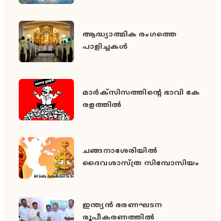
ആദ്ധ്യാത്മിക രംഗത്തെ
പാളിച്ചകള്‍
മാ​ർ​ക്സി​സ​ത്തി​ന്‍റെ ഭാ​വി കേ​
ര​ള​ത്തി​ൽ
ചങ്ങനാശേരിയില്‍
ദൈവശാസ്ത്ര സിമ്പോസിയം
ഇന്ത്യന്‍ ഭരണഘടന
രൂപീകരണത്തില്‍