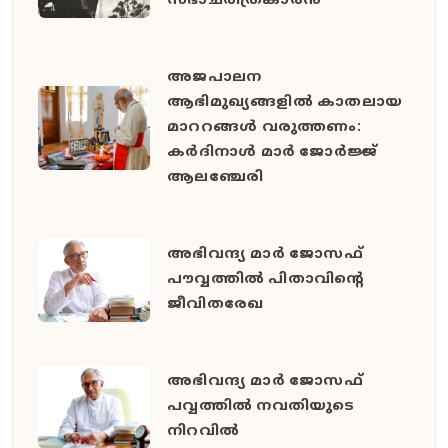
സഭാചരിത്രകാരൻ
അജപാലന
ആഭിമുഖ്യങ്ങളില്‍ കാതലായ
മാററങ്ങള്‍ വരുത്തണം:
കര്‍ദിനാള്‍ മാര്‍ ജോര്‍ജ്ജ്
ആലഞ്ചേരി
അഭിവന്ദ്യ മാർ ജോസഫ്
പൗവ്വത്തിൽ പിതാവിന്‍റെ
ജീവിതരേഖ
അഭിവന്ദ്യ മാർ ജോസഫ്
പവ്വത്തിൽ നവതിയുടെ
നിറവിൽ