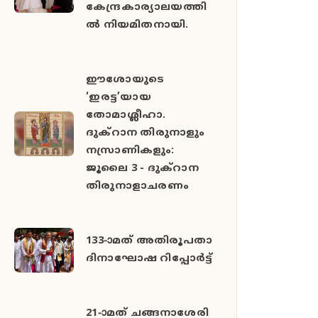
കേന്ദ്രകാര്യാലയത്തി
ൽ നിയമിതനായി.
ഈശോയുടെ
‘ഇരട്ട’യായ
തോമാശ്ലീഹാ.
ദുക്റാന തിരുനാളും
നസ്രാണികളും:
ജൂലൈ 3 - ദുക്റാന
തിരുനാളാചരണം
133-ാമത് അതിരൂപതാ
ദിനാഘോഷ റിപ്പോര്‍ട്ട്
21-ാമത് ചങ്ങനാശേരി