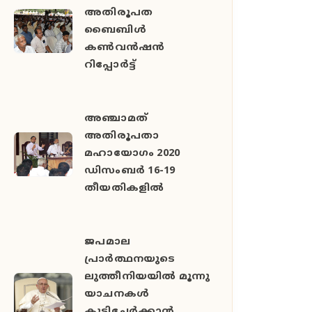
അതിരൂപത
ബൈബിള്‍
കണ്‍വന്‍ഷന്‍
റിപ്പോര്‍ട്ട്
അഞ്ചാമത്
അതിരൂപതാ
മഹായോഗം 2020
ഡിസംബര്‍ 16-19
തീയതികളില്‍
ജപമാല
പ്രാര്‍ത്ഥനയുടെ
ലുത്തീനിയയിൽ മൂന്നു
യാചനകൾ
കൂട്ടിച്ചേര്‍ക്കാന്‍