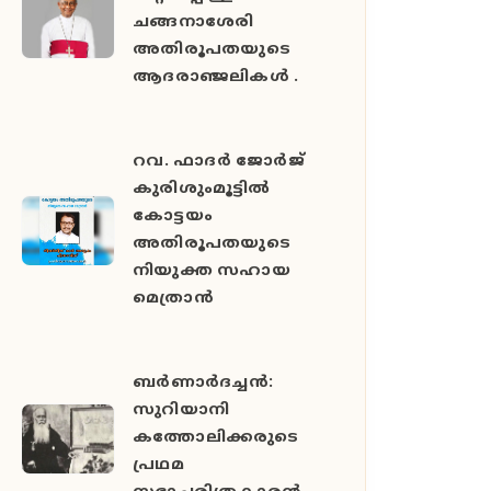
ചങ്ങനാശേരി
അതിരൂപതയുടെ
ആദരാഞ്ജലികൾ .
റവ. ഫാദർ ജോർജ്
കുരിശുംമൂട്ടിൽ
കോട്ടയം
അതിരൂപതയുടെ
നിയുക്ത സഹായ
മെത്രാൻ
ബർണാർദച്ചൻ:
സുറിയാനി
കത്തോലിക്കരുടെ
പ്രഥമ