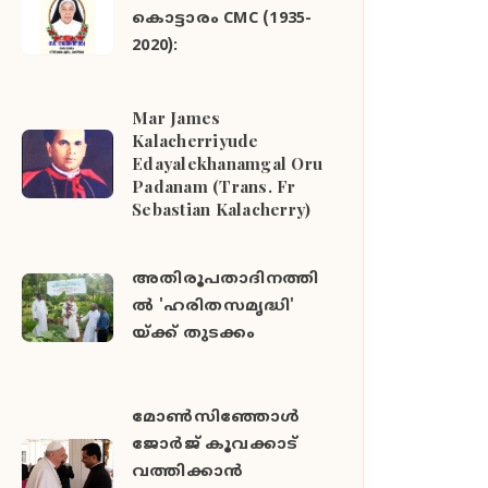
കൊട്ടാരം CMC (1935-
2020):
Mar James
Kalacherriyude
Edayalekhanamgal Oru
Padanam (Trans. Fr
Sebastian Kalacherry)
അതിരൂപതാദിനത്തി
ല്‍ 'ഹരിതസമൃദ്ധി'
യ്ക്ക് തുടക്കം
മോൺസിഞ്ഞോൾ
ജോർജ് കൂവക്കാട്
വത്തിക്കാൻ