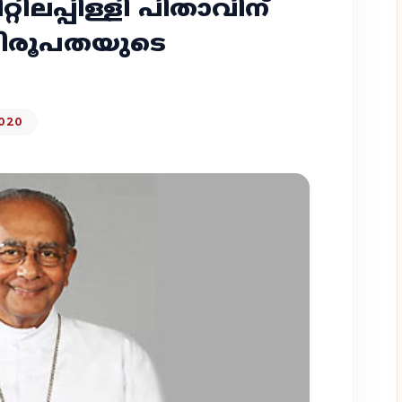
്റിലപ്പിള്ളി പിതാവിന്
ിരൂപതയുടെ
020