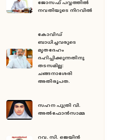
ജോസഫ് പവ്വത്തിൽ
നവതിയുടെ നിറവിൽ
കോവിഡ്
ബാധിച്ചവരുടെ
മൃതദേഹം
ദഹിപ്പിക്കുന്നതിനു
തടസമില്ല:
ചങ്ങനാശേരി
അതിരൂപത.
സഹന പുത്രി വി.
അൽഫോൻസാമ്മ
റവ. സി. ജെയിൻ