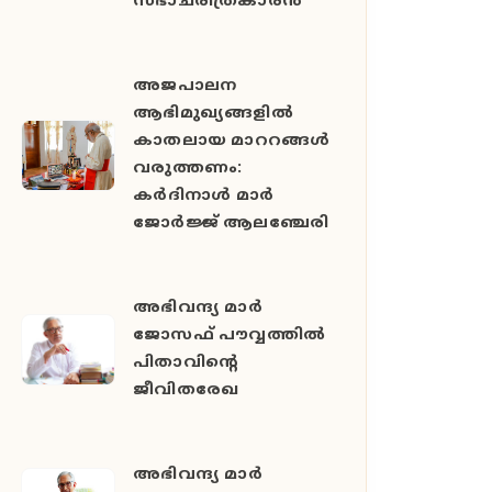
സഭാചരിത്രകാരൻ
അജപാലന
ആഭിമുഖ്യങ്ങളില്‍
കാതലായ മാററങ്ങള്‍
വരുത്തണം:
കര്‍ദിനാള്‍ മാര്‍
ജോര്‍ജ്ജ് ആലഞ്ചേരി
അഭിവന്ദ്യ മാർ
ജോസഫ് പൗവ്വത്തിൽ
പിതാവിന്‍റെ
ജീവിതരേഖ
അഭിവന്ദ്യ മാർ