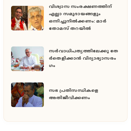
വിശ്വാസ സംരക്ഷണത്തിന്
എല്ലാ സമുദായങ്ങളും
ഒന്നിച്ചുനില്‍ക്കണം: മാര്‍
തോമസ് തറയില്‍
സ​ർ​വാ​ധി​പ​ത്യ​ത്തി​ലേ​ക്കു തേ​
ർ​തെ​ളി​ക്കാ​ൻ വി​ദ്യാ​ഭ്യാ​സ​രം​
ഗം
സഭ പ്രതിസന്ധികളെ
അതിജീവിക്കണം