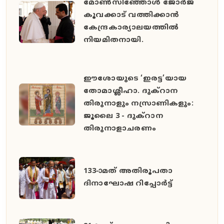
മോൺസിഞ്ഞോൾ ജോർജ്
കൂവക്കാട് വത്തിക്കാൻ
കേന്ദ്രകാര്യാലയത്തിൽ
നിയമിതനായി.
ഈശോയുടെ ‘ഇരട്ട’യായ
തോമാശ്ലീഹാ. ദുക്റാന
തിരുനാളും നസ്രാണികളും:
ജൂലൈ 3 - ദുക്റാന
തിരുനാളാചരണം
133-ാമത് അതിരൂപതാ
ദിനാഘോഷ റിപ്പോര്‍ട്ട്