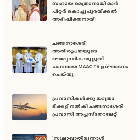
സഹായ മെത്രാനായി മാർ
പീറ്റർ കൊച്ചുപുരയ്ക്കൽ
അഭിഷിക്തനായി
ചങ്ങനാശേരി
അതിരൂപതയുടെ
ഔദ്യോഗിക യൂറ്റൂബ്
ചാനലായ MAAC TV ഉദ്ഘാടനം
ചെയ്തു.
പ്രവാസികൾക്കു യാത്രാ
ടിക്കറ്റ് നൽകി ചങ്ങനാശേരി
പ്രവാസി അപ്പസ്തോലേറ്റ്
‘സൂലാഖാതിരുന്നാൾ