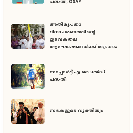
പദ്ധതി; OSAP
അതിരൂപതാ
ദിനാചരണത്തിന്റെ
ഇടവകതല
ആഘോഷങ്ങള്‍ക്ക് തുടക്കം
സപ്പോര്‍ട്ട് എ ചൈല്‍ഡ്
പദ്ധതി
സഭകളുടെ വ്യക്തിത്വം