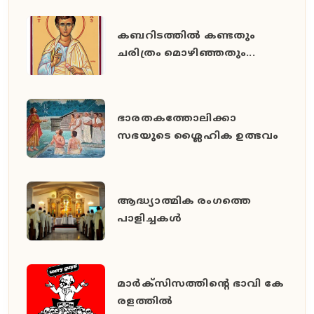
കബറിടത്തില്‍ കണ്ടതും
ചരിത്രം മൊഴിഞ്ഞതും...
ഭാരതകത്തോലിക്കാ
സഭയുടെ ശ്ലൈഹിക ഉത്ഭവം
ആദ്ധ്യാത്മിക രംഗത്തെ
പാളിച്ചകള്‍
മാ​ർ​ക്സി​സ​ത്തി​ന്‍റെ ഭാ​വി കേ​
ര​ള​ത്തി​ൽ