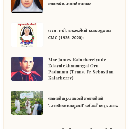
അൽഫോൻസാമ്മ
റവ. സി. ജെയിൻ കൊട്ടാരം
CMC (1935-2020):
Mar James Kalacherriyude
Edayalekhanamgal Oru
Padanam (Trans. Fr Sebastian
Kalacherry)
അതിരൂപതാദിനത്തില്‍
'ഹരിതസമൃദ്ധി' യ്ക്ക് തുടക്കം