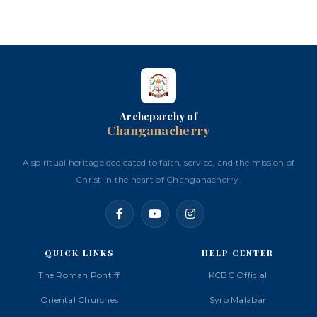
Archeparchy of
Changanacherry
A spiritual heritage dedicated to faith, service, and the mission of
Christ in the heart of Changanacherry.
QUICK LINKS
HELP CENTER
The Roman Pontiff
KCBC Official
Oriental Churches
Syro Malabar