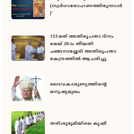
(സ്വർഗാരോഹണത്തിരുന്നാൾ
)’
133 മത് അതിരൂപതാ ദിനം
മെയ് 20-ാം തീയതി
ചങ്ങനാശ്ശേരി അതിരൂപതാ
കേന്ദ്രത്തിൽ ആചരിച്ചു.
ദൈവകാരുണ്യത്തിന്റെ
മനുഷ്യമുഖം
തരിശുഭൂമിയിലെ കൃഷി