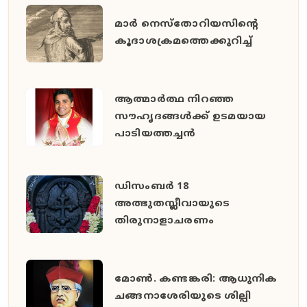
മാര്‍ നെസ്‌തോറിയസിന്റെ
കൂദാശക്രമത്തെക്കുറിച്ച്
ആത്മാര്‍ത്ഥ നിറഞ്ഞ
സൗഹൃദങ്ങള്‍ക്ക് ഉടമയായ
പാടിയത്തച്ചന്‍
ഡിസംബര്‍ 18
അത്ഭുതസ്ലീവായുടെ
തിരുനാളാചരണം
മോൺ. കണ്ടങ്കരി: ആധുനിക
ചങ്ങനാശേരിയുടെ ശില്പി