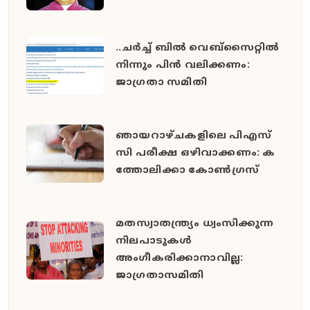
..ചർച്ച് ബിൽ വെബ്‌സൈറ്റിൽ
നിന്നും പിൻ വലിക്കണം:
ജാഗ്രതാ സമിതി
ഞാ​യ​റാ​ഴ്ച​ക​ളി​ലെ പി​എ​സ്‌​
സി പ​രീ​ക്ഷ ഒ​ഴി​വാ​ക്ക​ണം: ക​
ത്തോ​ലി​ക്കാ കോ​ൺ​ഗ്ര​സ്
മതസ്വാതന്ത്ര്യം ധ്വംസിക്കുന്ന
നിലപാടുകള്‍
അംഗീകരിക്കാനാവില്ല:
ജാഗ്രതാസമിതി