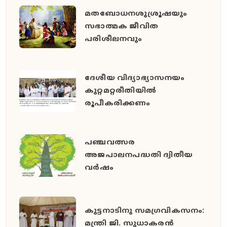
മതബോധനശുശ്രൂഷയും
സഭാത്മക ജീവിത
പരിശീലനവും
ദേശീയ വിദ്യാഭ്യാസനയം
കുറ്റമറ്റരീതിയില്‍
രൂപീകരിക്കണം
പഞ്ചവത്സര
അജപാലനപദ്ധതി ദ്വിതീയ
വര്‍ഷം
കുട്ടനാടിനു സമഗ്രവികസനം:
മന്ത്രി ജി. സുധാകരന്‍