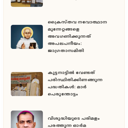
ക്രൈസ്തവ നവോത്ഥാന
മുന്നേറ്റങ്ങളെ
അവഗണിക്കുന്നത്
അപലപനീയം:
ജാഗ്രതാസമിതി
കുട്ടനാട്ടില്‍ വേണ്ടത്
പരിസ്ഥിതിക്കിണങ്ങുന്ന
പദ്ധതികള്‍: മാര്‍
പെരുന്തോട്ടം
വിശുദ്ധിയുടെ പരിമളം
പരത്തുന്ന ഓർമ