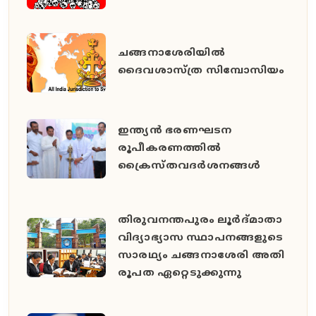
ചങ്ങനാശേരിയില്‍
ദൈവശാസ്ത്ര സിമ്പോസിയം
ഇന്ത്യന്‍ ഭരണഘടന
രൂപീകരണത്തില്‍
ക്രൈസ്തവദര്‍ശനങ്ങള്‍
തി​രു​വ​ന​ന്ത​പു​രം ലൂ​ർ​ദ്മാ​താ
വി​ദ്യാ​ഭ്യാ​സ സ്ഥാ​പ​ന​ങ്ങ​ളു​ടെ
സാ​ര​ഥ്യം ച​ങ്ങ​നാ​ശേ​രി അ​തി​
രൂ​പ​ത ഏ​റ്റെ​ടു​ക്കു​ന്നു