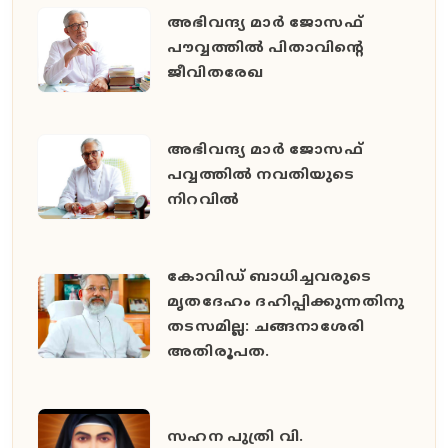
അഭിവന്ദ്യ മാർ ജോസഫ്
പൗവ്വത്തിൽ പിതാവിന്‍റെ
ജീവിതരേഖ
അഭിവന്ദ്യ മാർ ജോസഫ്
പവ്വത്തിൽ നവതിയുടെ
നിറവിൽ
കോവിഡ് ബാധിച്ചവരുടെ
മൃതദേഹം ദഹിപ്പിക്കുന്നതിനു
തടസമില്ല: ചങ്ങനാശേരി
അതിരൂപത.
സഹന പുത്രി വി.