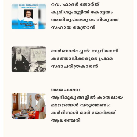
റവ. ഫാദർ ജോർജ്
കുരിശുംമൂട്ടിൽ കോട്ടയം
അതിരൂപതയുടെ നിയുക്ത
സഹായ മെത്രാൻ
ബർണാർദച്ചൻ: സുറിയാനി
കത്തോലിക്കരുടെ പ്രഥമ
സഭാചരിത്രകാരൻ
അജപാലന
ആഭിമുഖ്യങ്ങളില്‍ കാതലായ
മാററങ്ങള്‍ വരുത്തണം:
കര്‍ദിനാള്‍ മാര്‍ ജോര്‍ജ്ജ്
ആലഞ്ചേരി