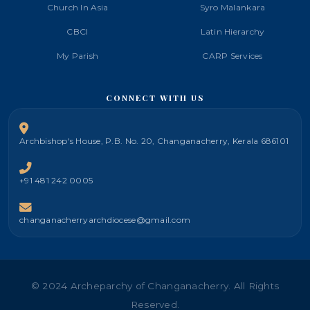
Church In Asia
Syro Malankara
CBCI
Latin Hierarchy
My Parish
CARP Services
CONNECT WITH US
Archbishop's House, P.B. No. 20, Changanacherry, Kerala 686101
+91 481 242 0005
changanacherryarchdiocese@gmail.com
© 2024 Archeparchy of Changanacherry. All Rights
Reserved.