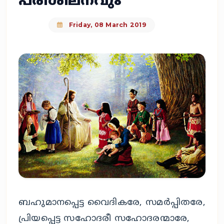
പരിശീലനവും
Friday, 08 March 2019
ബഹുമാനപ്പെട്ട വൈദികരേ, സമര്‍പ്പിതരേ,
പ്രിയപ്പെട്ട സഹോദരീ സഹോദരന്മാരേ,