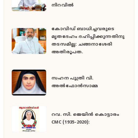
നിറവിൽ
കോവിഡ് ബാധിച്ചവരുടെ
മൃതദേഹം ദഹിപ്പിക്കുന്നതിനു
തടസമില്ല: ചങ്ങനാശേരി
അതിരൂപത.
സഹന പുത്രി വി.
അൽഫോൻസാമ്മ
റവ. സി. ജെയിൻ കൊട്ടാരം
CMC (1935-2020):