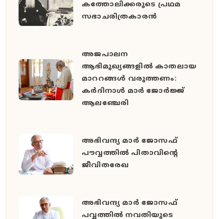
കത്തോലിക്കരുടെ പ്രഥമ
സഭാചരിത്രകാരൻ
അജപാലന
ആഭിമുഖ്യങ്ങളില്‍ കാതലായ
മാററങ്ങള്‍ വരുത്തണം:
കര്‍ദിനാള്‍ മാര്‍ ജോര്‍ജ്ജ്
ആലഞ്ചേരി
അഭിവന്ദ്യ മാർ ജോസഫ്
പൗവ്വത്തിൽ പിതാവിന്‍റെ
ജീവിതരേഖ
അഭിവന്ദ്യ മാർ ജോസഫ്
പവ്വത്തിൽ നവതിയുടെ