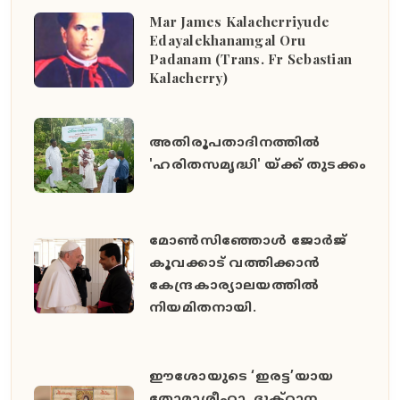
Mar James Kalacherriyude
Edayalekhanamgal Oru
Padanam (Trans. Fr Sebastian
Kalacherry)
അതിരൂപതാദിനത്തില്‍
'ഹരിതസമൃദ്ധി' യ്ക്ക് തുടക്കം
മോൺസിഞ്ഞോൾ ജോർജ്
കൂവക്കാട് വത്തിക്കാൻ
കേന്ദ്രകാര്യാലയത്തിൽ
നിയമിതനായി.
ഈശോയുടെ ‘ഇരട്ട’യായ