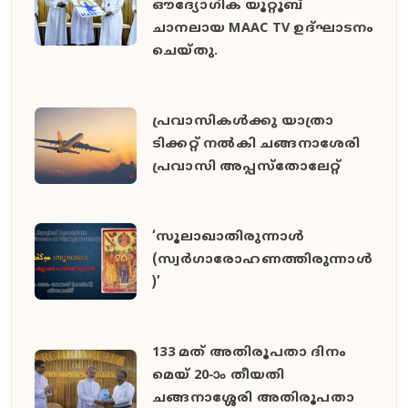
ഔദ്യോഗിക യൂറ്റൂബ്
ചാനലായ MAAC TV ഉദ്ഘാടനം
ചെയ്തു.
പ്രവാസികൾക്കു യാത്രാ
ടിക്കറ്റ് നൽകി ചങ്ങനാശേരി
പ്രവാസി അപ്പസ്തോലേറ്റ്
‘സൂലാഖാതിരുന്നാൾ
(സ്വർഗാരോഹണത്തിരുന്നാൾ
)’
133 മത് അതിരൂപതാ ദിനം
മെയ് 20-ാം തീയതി
ചങ്ങനാശ്ശേരി അതിരൂപതാ