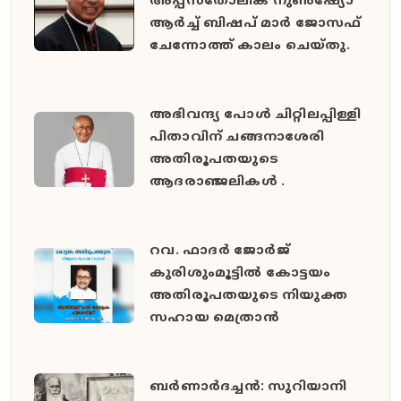
അപ്പസ്തോലിക് നുൺഷ്യോ
ആർച്ച് ബിഷപ് മാർ ജോസഫ്
ചേന്നോത്ത് കാലം ചെയ്തു.
അഭിവന്ദ്യ പോള്‍ ചിറ്റിലപ്പിള്ളി
പിതാവിന് ചങ്ങനാശേരി
അതിരൂപതയുടെ
ആദരാഞ്ജലികൾ .
റവ. ഫാദർ ജോർജ്
കുരിശുംമൂട്ടിൽ കോട്ടയം
അതിരൂപതയുടെ നിയുക്ത
സഹായ മെത്രാൻ
ബർണാർദച്ചൻ: സുറിയാനി