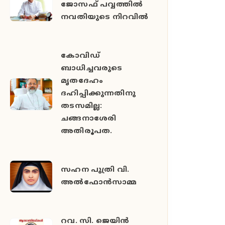
ജോസഫ് പവ്വത്തിൽ
നവതിയുടെ നിറവിൽ
കോവിഡ്
ബാധിച്ചവരുടെ
മൃതദേഹം
ദഹിപ്പിക്കുന്നതിനു
തടസമില്ല:
ചങ്ങനാശേരി
അതിരൂപത.
സഹന പുത്രി വി.
അൽഫോൻസാമ്മ
റവ. സി. ജെയിൻ