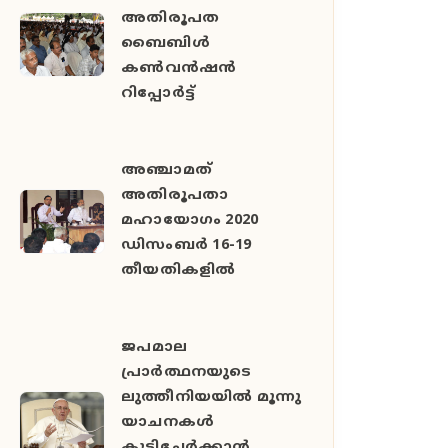
അതിരൂപത
ബൈബിള്‍
കണ്‍വന്‍ഷന്‍
റിപ്പോര്‍ട്ട്
അഞ്ചാമത്
അതിരൂപതാ
മഹായോഗം 2020
ഡിസംബര്‍ 16-19
തീയതികളില്‍
ജപമാല
പ്രാര്‍ത്ഥനയുടെ
ലുത്തീനിയയിൽ മൂന്നു
യാചനകൾ
കൂട്ടിച്ചേര്‍ക്കാന്‍