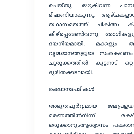
ചെയ്തു. ഒഴുകിവന്ന പാമ്പ
ഭീഷണിയാകുന്നു. ആഴ്ചകളായി വ
യഥാസമയത്ത് ചികിത്സ കിട
കീഴ്‌പ്പെടേണ്ടിവന്നു. രോഗ
ദയനീയമായി. മക്കളും അടു
വൃദ്ധജനങ്ങളുടെ സംരക്ഷണം പ്ര
ചുരുക്കത്തില്‍ കുട്ടനാട്
ദുരിതക്കടലായി.
രക്ഷാനടപടികള്‍
അഭൂതപൂര്‍വ്വമായ ജലപ്രളയത
മരണത്തില്‍നിന്ന് രക്
ഒരുക്കാനുംആശ്വാസം പകരാനും