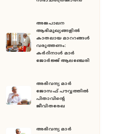
സഭാചരിത്രകാരൻ
അജപാലന
ആഭിമുഖ്യങ്ങളില്‍
കാതലായ മാററങ്ങള്‍
വരുത്തണം:
കര്‍ദിനാള്‍ മാര്‍
ജോര്‍ജ്ജ് ആലഞ്ചേരി
അഭിവന്ദ്യ മാർ
ജോസഫ് പൗവ്വത്തിൽ
പിതാവിന്‍റെ
ജീവിതരേഖ
അഭിവന്ദ്യ മാർ