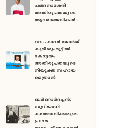
ചങ്ങനാശേരി
അതിരൂപതയുടെ
ആദരാഞ്ജലികൾ .
റവ. ഫാദർ ജോർജ്
കുരിശുംമൂട്ടിൽ
കോട്ടയം
അതിരൂപതയുടെ
നിയുക്ത സഹായ
മെത്രാൻ
ബർണാർദച്ചൻ:
സുറിയാനി
കത്തോലിക്കരുടെ
പ്രഥമ