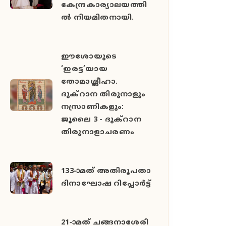
കേന്ദ്രകാര്യാലയത്തി
ൽ നിയമിതനായി.
ഈശോയുടെ
‘ഇരട്ട’യായ
തോമാശ്ലീഹാ.
ദുക്റാന തിരുനാളും
നസ്രാണികളും:
ജൂലൈ 3 - ദുക്റാന
തിരുനാളാചരണം
133-ാമത് അതിരൂപതാ
ദിനാഘോഷ റിപ്പോര്‍ട്ട്
21-ാമത് ചങ്ങനാശേരി