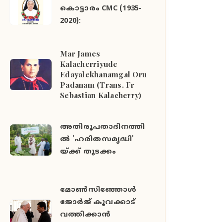
കൊട്ടാരം CMC (1935-
2020):
Mar James
Kalacherriyude
Edayalekhanamgal Oru
Padanam (Trans. Fr
Sebastian Kalacherry)
അതിരൂപതാദിനത്തി
ല്‍ 'ഹരിതസമൃദ്ധി'
യ്ക്ക് തുടക്കം
മോൺസിഞ്ഞോൾ
ജോർജ് കൂവക്കാട്
വത്തിക്കാൻ