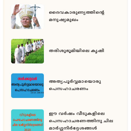
ദൈവകാരുണ്യത്തിന്റെ
മനുഷ്യമുഖം
തരിശുഭൂമിയിലെ കൃഷി
അത്യപൂര്‍വ്വമായൊരു
പെസഹാചരണം
ഈ വര്‍ഷം വീടുകളിലെ
പെസഹാചരണത്തിനു ചില
മാര്‍ഗ്ഗനിര്‍ദ്ദേശങ്ങള്‍