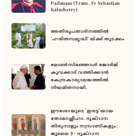
Padanam (Trans. Fr Sebastian
Kalacherry)
അതിരൂപതാദിനത്തില്‍
'ഹരിതസമൃദ്ധി' യ്ക്ക് തുടക്കം
മോൺസിഞ്ഞോൾ ജോർജ്
കൂവക്കാട് വത്തിക്കാൻ
കേന്ദ്രകാര്യാലയത്തിൽ
നിയമിതനായി.
ഈശോയുടെ ‘ഇരട്ട’യായ
തോമാശ്ലീഹാ. ദുക്റാന
തിരുനാളും നസ്രാണികളും:
ജൂലൈ 3 - ദുക്റാന