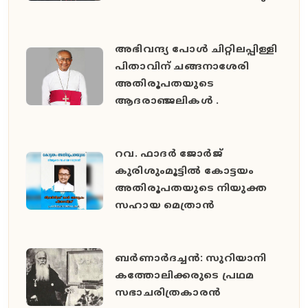
അഭിവന്ദ്യ പോള്‍ ചിറ്റിലപ്പിള്ളി
പിതാവിന് ചങ്ങനാശേരി
അതിരൂപതയുടെ
ആദരാഞ്ജലികൾ .
റവ. ഫാദർ ജോർജ്
കുരിശുംമൂട്ടിൽ കോട്ടയം
അതിരൂപതയുടെ നിയുക്ത
സഹായ മെത്രാൻ
ബർണാർദച്ചൻ: സുറിയാനി
കത്തോലിക്കരുടെ പ്രഥമ
സഭാചരിത്രകാരൻ