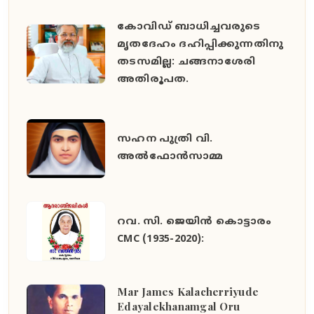
കോവിഡ് ബാധിച്ചവരുടെ
മൃതദേഹം ദഹിപ്പിക്കുന്നതിനു
തടസമില്ല: ചങ്ങനാശേരി
അതിരൂപത.
സഹന പുത്രി വി.
അൽഫോൻസാമ്മ
റവ. സി. ജെയിൻ കൊട്ടാരം
CMC (1935-2020):
Mar James Kalacherriyude
Edayalekhanamgal Oru