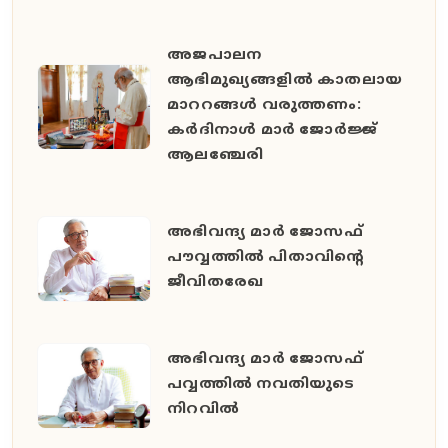
അജപാലന
ആഭിമുഖ്യങ്ങളില്‍ കാതലായ
മാററങ്ങള്‍ വരുത്തണം:
കര്‍ദിനാള്‍ മാര്‍ ജോര്‍ജ്ജ്
ആലഞ്ചേരി
അഭിവന്ദ്യ മാർ ജോസഫ്
പൗവ്വത്തിൽ പിതാവിന്‍റെ
ജീവിതരേഖ
അഭിവന്ദ്യ മാർ ജോസഫ്
പവ്വത്തിൽ നവതിയുടെ
നിറവിൽ