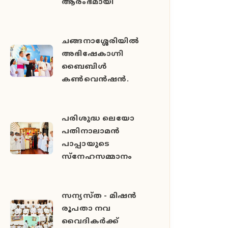
ആരംഭമായി
ചങ്ങനാശ്ശേരിയിൽ
അഭിഷേകാഗ്നി
ബൈബിൾ
കൺവെൻഷൻ.
പരിശുദ്ധ ലെയോ
പതിനാലാമൻ
പാപ്പായുടെ
സ്നേഹസമ്മാനം
സന്യസ്ത - മിഷൻ
രൂപതാ നവ
വൈദികർക്ക്