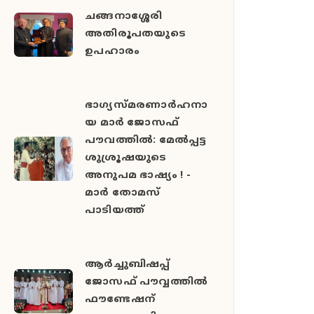
ചങ്ങനാശ്ശേരി
അതിരൂപതയുടെ
ഉപഹാരം
ഭാഗ്യസ്മരണാർഹനാ
യ മാർ ജോസഫ്
പൗവത്തിൽ: മേൽപ്പട്ട
ശുശ്രൂഷയുടെ
അനുപമ ഭാഷ്യം ! -
മാർ തോമസ്
പാടിയത്ത്
ആർച്ചുബിഷപ്പ്
ജോസഫ് പൗവ്വത്തിൽ
ഫൗണ്ടേഷന്