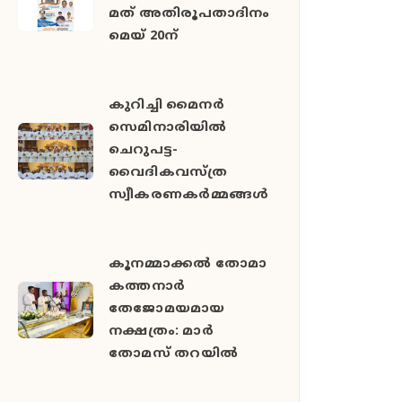
മത് അതിരൂപതാദിനം
മെയ് 20ന്
കുറിച്ചി മൈനർ
സെമിനാരിയിൽ
ചെറുപട്ട-
വൈദികവസ്ത്ര
സ്വീകരണകർമ്മങ്ങൾ
കൂനമ്മാക്കൽ തോമാ
കത്തനാർ
തേജോമയമായ
നക്ഷത്രം: മാർ
തോമസ് തറയിൽ