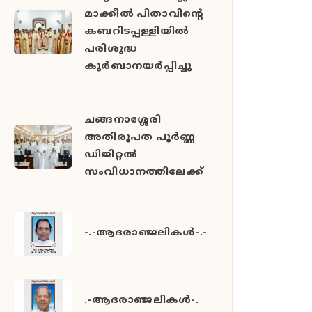
മാക്കീൽ പിതാവിൻ്റെ
കബറിടപ്പള്ളിയിൽ
പരിശുദ്ധ
കുർബാനയർപ്പിച്ചു
ചങ്ങനാശ്ശേരി
അതിരൂപത പൂർണ്ണ
ഡിജിറ്റൽ
സംവിധാനത്തിലേക്ക്
-.-ആദരാഞ്ജലികൾ-.-
.-ആദരാഞ്ജലികൾ-.