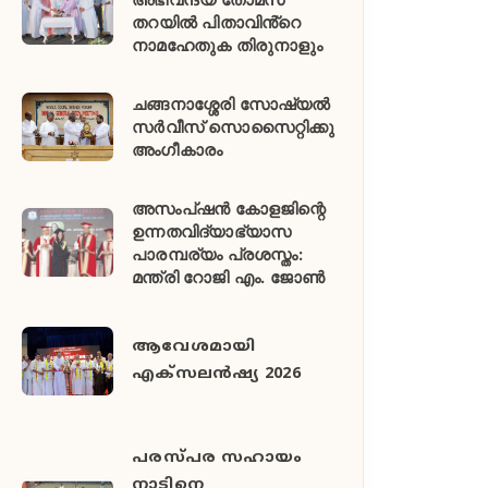
തറയിൽ പിതാവിൻ്റെ
നാമഹേതുക തിരുനാളും
ചങ്ങനാശ്ശേരി സോഷ്യൽ
സർവീസ് സൊസൈറ്റിക്കു
അംഗീകാരം
അസംപ്ഷൻ കോളജിന്റെ
ഉന്നതവിദ്യാഭ്യാസ
പാരമ്പര്യം പ്രശസ്തം:
മന്ത്രി റോജി എം. ജോൺ
ആവേശമായി
എക്സലൻഷ്യ 2026
പരസ്പര സഹായം
നാടിനെ