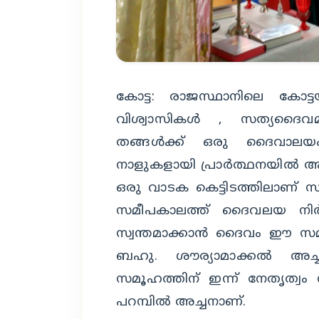
കോട്ട: രാജസ്ഥാനിലെ കോട്
വിശ്വാസികൾ , സത്യദൈവ
തങ്ങൾക്ക് ഒരു ദൈവാലയം
നാളുകളായി പ്രാർത്ഥനയിൽ ആയ
ഒരു വാടക കെട്ടിടത്തിലാണ് സ
സമീപകാലത്ത് ദൈവലയ നിർമ്
സ്വന്തമാക്കാൻ ദൈവം ഈ സമൂ
ബഹു. ശൗര്യാമാക്കൽ അച്
സമൂഹത്തിന് ഇന്ന് നേതൃത്വ
പറമ്പിൽ അച്ചനാണ്.