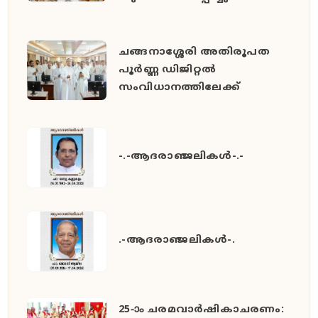
ചങ്ങനാശ്ശേരി അതിരൂപത
പൂർണ്ണ ഡിജിറ്റൽ
സംവിധാനത്തിലേക്ക്
-.-ആദരാഞ്ജലികൾ-.-
.-ആദരാഞ്ജലികൾ-.
25-ാം ചരമവാർഷികാചരണം: