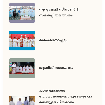
നൂറുമേനി സീസൺ 2
സമർപ്പിതമത്സരം
മ്ശംശാനാപ്പട്ടം
ജൂബിലിസമാപനം
പാറേമാക്കൽ
തോമാകത്തനാരുടേതുപോ
ലെയുള്ള ധീരമായ