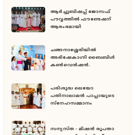
ആർച്ചുബിഷപ്പ് ജോസഫ്
പൗവ്വത്തിൽ ഫൗണ്ടേഷന്
ആരംഭമായി
ചങ്ങനാശ്ശേരിയിൽ
അഭിഷേകാഗ്നി ബൈബിൾ
കൺവെൻഷൻ.
പരിശുദ്ധ ലെയോ
പതിനാലാമൻ പാപ്പായുടെ
സ്നേഹസമ്മാനം
സന്യസ്ത - മിഷൻ രൂപതാ