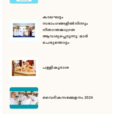
കാലഘട്ടം
സഭാംഗങ്ങളിൽനിന്നും
നിതാന്തജാഗ്രത
ആവശ്യപ്പെടുന്നു: മാർ
പെരുന്തോട്ടം
പള്ളികൂദാശ
വൈദികസമ്മേളനം 2024