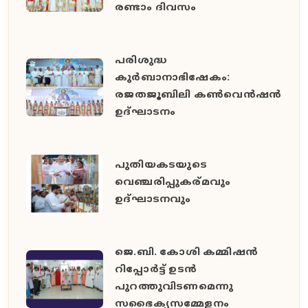
രണ്ടാം ദിവസം
പരിശുദ്ധ
കുർബാനാഭിഷേകം:
രജതജൂബിലി കൺവെൻഷൻ
ഉദ്ഘാടനം
പുതിയകടയുടെ
വെഞ്ചരിപ്പുകര്മവും
ഉദ്‌ഘാടനവും
ജെ.ബി. കോശി കമ്മിഷൻ
റിപ്പോർട്ട് ഉടൻ
പുറത്തുവിടണമെന്നു
സഭൈക്യസമ്മേളനം