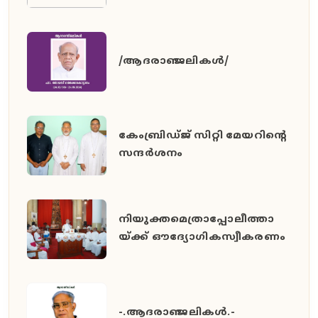
/ആദരാഞ്ജലികൾ/
കേംബ്രിഡ്ജ് സിറ്റി മേയറിൻ്റെ
സന്ദർശനം
നിയുക്തമെത്രാപ്പോലീത്താ
യ്ക്ക് ഔദ്യോഗികസ്വീകരണം
-.ആദരാഞ്ജലികൾ.-