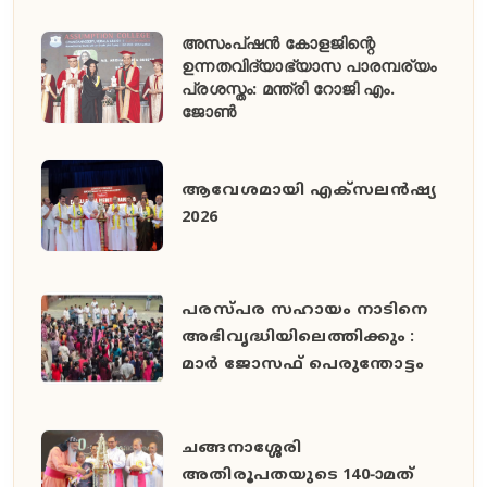
അസംപ്ഷൻ കോളജിന്റെ
ഉന്നതവിദ്യാഭ്യാസ പാരമ്പര്യം
പ്രശസ്തം: മന്ത്രി റോജി എം.
ജോൺ
ആവേശമായി എക്സലൻഷ്യ
2026
പരസ്പര സഹായം നാടിനെ
അഭിവൃദ്ധിയിലെത്തിക്കും :
മാർ ജോസഫ് പെരുന്തോട്ടം
ചങ്ങനാശ്ശേരി
അതിരൂപതയുടെ 140-ാമത്