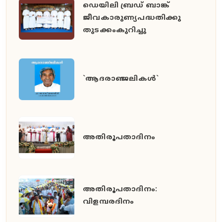
ഡെയിലി ബ്രഡ് ബാങ്ക്
ജീവകാരുണ്യപദ്ധതിക്കു
തുടക്കംകുറിച്ചു
`ആദരാഞ്ജലികൾ`
അതിരൂപതാദിനം
അതിരൂപതാദിനം:
വിളമ്പരദിനം