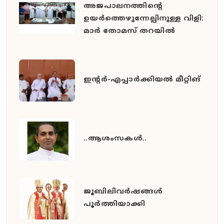
അജപാലനത്തിന്റെ
ഉയർത്തെഴുന്നേല്പിനുള്ള വിളി:
മാർ തോമസ് തറയിൽ
ഇൻ്റർ-എപ്പാർക്കിയൽ മീറ്റിങ്
..ആശംസകൾ..
ജൂബിലിവർഷങ്ങൾ
പൂർത്തിയാക്കി