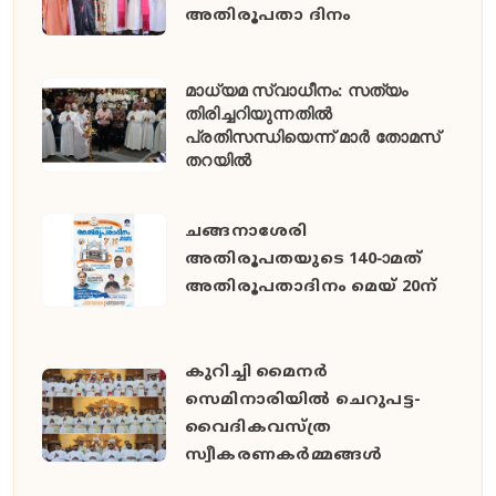
അതിരൂപതാ ദിനം
മാധ്യമ സ്വാധീനം: സത്യം
തിരിച്ചറിയുന്നതിൽ
പ്രതിസന്ധിയെന്ന് മാർ തോമസ്
തറയിൽ
ചങ്ങനാശേരി
അതിരൂപതയുടെ 140-ാമത്
അതിരൂപതാദിനം മെയ് 20ന്
കുറിച്ചി മൈനർ
സെമിനാരിയിൽ ചെറുപട്ട-
വൈദികവസ്ത്ര
സ്വീകരണകർമ്മങ്ങൾ