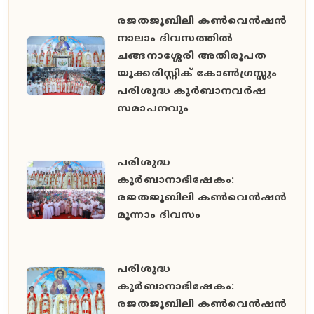
രജതജൂബിലി കൺവെൻഷൻ
നാലാം ദിവസത്തിൽ
ചങ്ങനാശ്ശേരി അതിരൂപത
യൂക്കരിസ്റ്റിക് കോൺഗ്രസ്സും
പരിശുദ്ധ കുർബാനവർഷ
സമാപനവും
പരിശുദ്ധ
കുർബാനാഭിഷേകം:
രജതജൂബിലി കൺവെൻഷൻ
മൂന്നാം ദിവസം
പരിശുദ്ധ
കുർബാനാഭിഷേകം:
രജതജൂബിലി കൺവെൻഷൻ