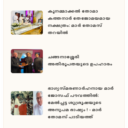
കൂനമ്മാക്കൽ തോമാ
കത്തനാർ തേജോമയമായ
നക്ഷത്രം: മാർ തോമസ്
തറയിൽ
ചങ്ങനാശ്ശേരി
അതിരൂപതയുടെ ഉപഹാരം
ഭാഗ്യസ്മരണാർഹനായ മാർ
ജോസഫ് പൗവത്തിൽ:
മേൽപ്പട്ട ശുശ്രൂഷയുടെ
അനുപമ ഭാഷ്യം ! - മാർ
തോമസ് പാടിയത്ത്