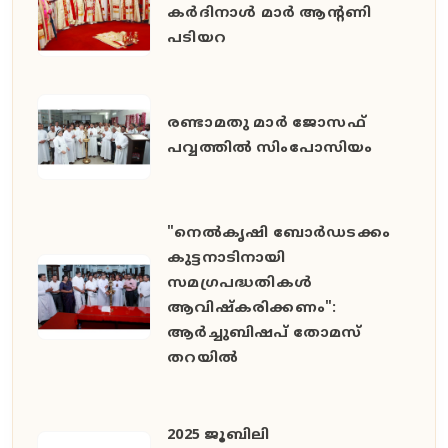
കർദിനാൾ മാർ ആന്റണി
പടിയറ
രണ്ടാമതു മാർ ജോസഫ്
പവ്വത്തിൽ സിംപോസിയം
"നെൽകൃഷി ബോർഡടക്കം
കുട്ടനാടിനായി
സമഗ്രപദ്ധതികൾ
ആവിഷ്കരിക്കണം":
ആർച്ചുബിഷപ് തോമസ്
തറയിൽ
2025 ജൂബിലി