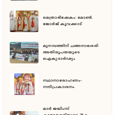
മെത്രാഭിഷേകം: മോൺ.
ജോർജ് കൂവക്കാട്
മുനമ്പത്തിന് ചങ്ങനാശേരി
അതിരൂപതയുടെ
ഐക്യദാർഢ്യം
സ്ഥാനാരോഹണം-
നന്ദിപ്രകാശനം
മാർ ജയിംസ്