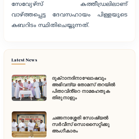
സേവ്യേഴ്സ് കത്തീഡ്രലിലാണ്
വാഴ്ത്തപ്പെട്ട ദേവസഹായം പിള്ളയുടെ
കബറിടം സ്ഥിതിചെയ്യുന്നത്.
Latest News
ദുക്റാനദിനാഘോഷവും
അഭിവന്ദ്യ തോമസ് തറയിൽ
പിതാവിൻ്റെ നാമഹേതുക
തിരുനാളും
ചങ്ങനാശ്ശേരി സോഷ്യൽ
സർവീസ് സൊസൈറ്റിക്കു
അംഗീകാരം