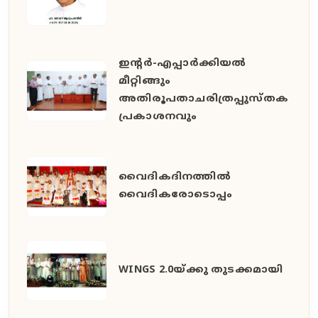
ഇൻ്റർ-എപ്പാർക്കിയൽ
മീറ്റിങ്ങും
അതിരൂപതാചരിത്രപ്പുസ്തക
പ്രകാശനവും
വൈദികദിനത്തിൽ
വൈദികരോടൊപ്പം
WINGS 2.0യ്ക്കു തുടക്കമായി