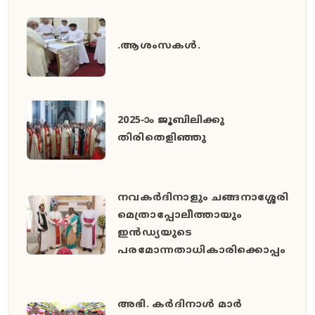
.ആശംസകൾ.
2025-ാം ജൂബിലിക്കു
തിരിതെളിഞ്ഞു
നവകർദിനാളും ചങ്ങനാശ്ശേരി
മെത്രാപ്പോലീത്തായും
ഇൻഡ്യയുടെ
പരമോന്നതാധികാരിക്കൊപ്പം
അഭി. കർദിനാൾ മാർ