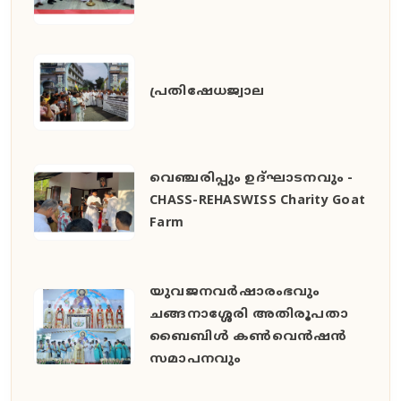
പ്രതിഷേധജ്വാല
വെഞ്ചരിപ്പും ഉദ്ഘാടനവും -
CHASS-REHASWISS Charity Goat
Farm
യുവജനവർഷാരംഭവും
ചങ്ങനാശ്ശേരി അതിരൂപതാ
ബൈബിൾ കൺവെൻഷൻ
സമാപനവും