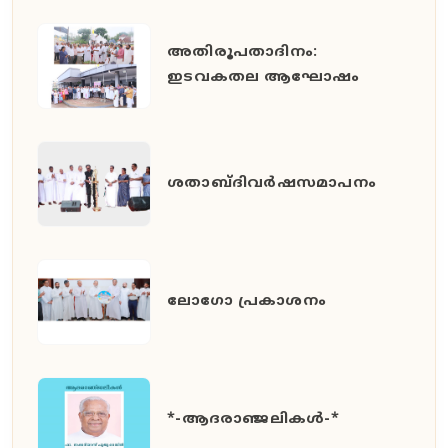
അതിരൂപതാദിനം:
ഇടവകതല ആഘോഷം
ശതാബ്ദിവർഷസമാപനം
ലോഗോ പ്രകാശനം
*-ആദരാഞ്ജലികൾ-*