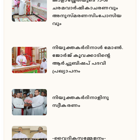
കാളാശ്ശേരിയുടെ 75-ാം
ചരമവാർഷികാചരണവും
അനുസ്മരണസിംപോസിയ
വും
നിയുക്തകർദിനാൾ മോൺ.
ജോർജ് കൂവക്കാടിൻ്റെ
ആർച്ചുബിഷപ് പദവി
പ്രഖ്യാപനം
നിയുക്തകർദിനാളിനു
സ്വീകരണം
-വൈദികസമ്മേളനം-