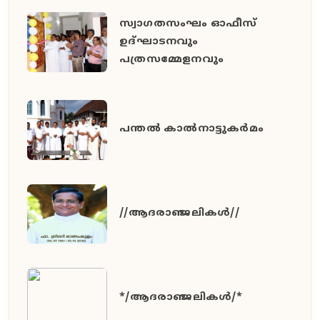
സ്വാഗതസംഘം ഓഫീസ്
ഉദ്ഘാടനവും
പത്രസമ്മേളനവും
പന്തൽ കാൽനാട്ടുകർമം
//ആദരാഞ്ജലികൾ//
*/ആദരാഞ്ജലികൾ/*