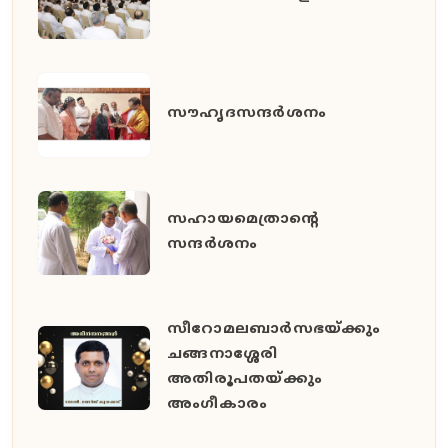
സൗഹൃദസന്ദർശനം
സഹായമെത്രാന്റെ
സന്ദർശനം
സീറോമലബാർസഭയ്ക്കും
ചങ്ങനാശ്ശേരി
അതിരൂപതയ്ക്കും
അംഗീകാരം