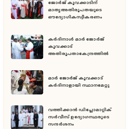
ജോർജ് കൂവക്കാടിന്
മാതൃഅതിരൂപതയുടെ
ഔദ്യോഗികസ്വീകരണം
കർദിനാൾ മാർ ജോർജ്
കൂവക്കാട്
അതിരൂപതാകേന്ദ്രത്തിൽ
മാർ ജോർജ് കൂവക്കാട്
കർദിനാളായി സ്ഥാനമേറ്റു
വത്തിക്കാൻ ഡിപ്ലോമാറ്റിക്
സർവീസ് ഉദ്യോഗസ്ഥരുടെ
സന്ദർശനം