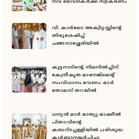
നവ വൈദികർക്ക് സ്വീകരണം
വി. കാർലോ അക്വിറ്റസ്സിന്റെ
തിരുശേഷിപ്പ്
ചങ്ങനാശ്ശേരിയിൽ
കുട്ടനാടിന്റെ നിലനിൽപ്പിന്
കേന്ദ്രീകൃത മാനേജ്മെന്റ്
സംവിധാനം വേണം: മാർ
തോമസ് തറയിൽ
ധന്യൻ മാർ മാത്യു മാക്കീൽ
പിതാവിൻ്റെ
കബറിടപ്പള്ളിയിൽ പരിശുദ്ധ
കുർബാനയർപ്പിച്ചു