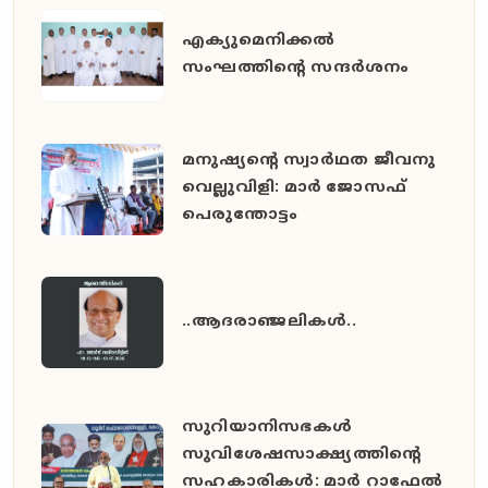
എക്യുമെനിക്കൽ
സംഘത്തിന്റെ സന്ദർശനം
മനുഷ്യൻ്റെ സ്വാർഥത ജീവനു
വെല്ലുവിളി: മാർ ജോസഫ്
പെരുന്തോട്ടം
..ആദരാഞ്ജലികൾ..
സുറിയാനിസഭകൾ
സുവിശേഷസാക്ഷ്യത്തിൻ്റെ
സഹകാരികൾ: മാർ റാഫേൽ