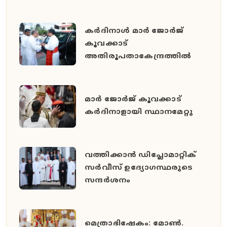
കർദിനാൾ മാർ ജോർജ്
കൂവക്കാട്
അതിരൂപതാകേന്ദ്രത്തിൽ
മാർ ജോർജ് കൂവക്കാട്
കർദിനാളായി സ്ഥാനമേറ്റു
വത്തിക്കാൻ ഡിപ്ലോമാറ്റിക്
സർവീസ് ഉദ്യോഗസ്ഥരുടെ
സന്ദർശനം
മെത്രാഭിഷേകം: മോൺ.