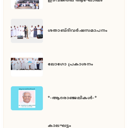
ഇടവകതല ആഘോഷം
ശതാബ്ദിവർഷസമാപനം
ലോഗോ പ്രകാശനം
*-ആദരാഞ്ജലികൾ-*
കാലഘട്ടം