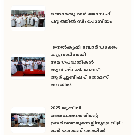
രണ്ടാമതു മാർ ജോസഫ്
പവ്വത്തിൽ സിംപോസിയം
"നെൽകൃഷി ബോർഡടക്കം
കുട്ടനാടിനായി
സമഗ്രപദ്ധതികൾ
ആവിഷ്കരിക്കണം":
ആർച്ചുബിഷപ് തോമസ്
തറയിൽ
2025 ജൂബിലി
അജപാലനത്തിന്റെ
ഉയർത്തെഴുന്നേല്പിനുള്ള വിളി:
മാർ തോമസ് തറയിൽ