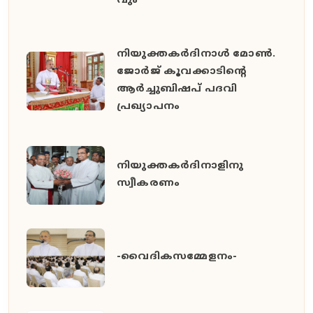
വും
നിയുക്തകർദിനാൾ മോൺ.
ജോർജ് കൂവക്കാടിൻ്റെ
ആർച്ചുബിഷപ് പദവി
പ്രഖ്യാപനം
നിയുക്തകർദിനാളിനു
സ്വീകരണം
-വൈദികസമ്മേളനം-