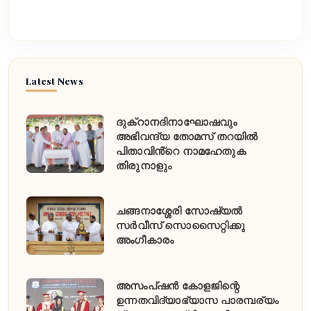
Latest News
ദുക്റാനദിനാഘോഷവും
അഭിവന്ദ്യ തോമസ് തറയിൽ
പിതാവിൻ്റെ നാമഹേതുക
തിരുനാളും
ചങ്ങനാശ്ശേരി സോഷ്യൽ
സർവീസ് സൊസൈറ്റിക്കു
അംഗീകാരം
അസംപ്ഷൻ കോളജിന്റെ
ഉന്നതവിദ്യാഭ്യാസ പാരമ്പര്യം