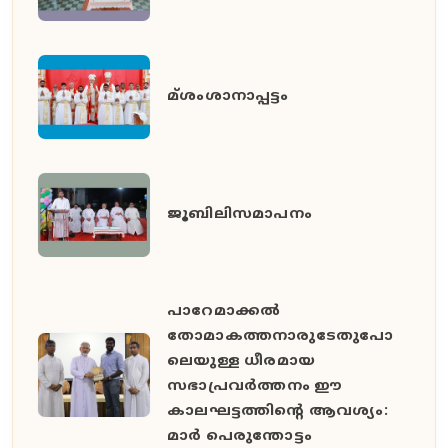
മ്ശംശാനാപ്പട്ടം
ജൂബിലിസമാപനം
പാറേമാക്കൽ
തോമാകത്തനാരുടേതുപോ
ലെയുള്ള ധീരമായ
സഭാപ്രവർത്തനം ഈ
കാലഘട്ടത്തിൻ്റെ ആവശ്യം:
മാർ പെരുന്തോട്ടം