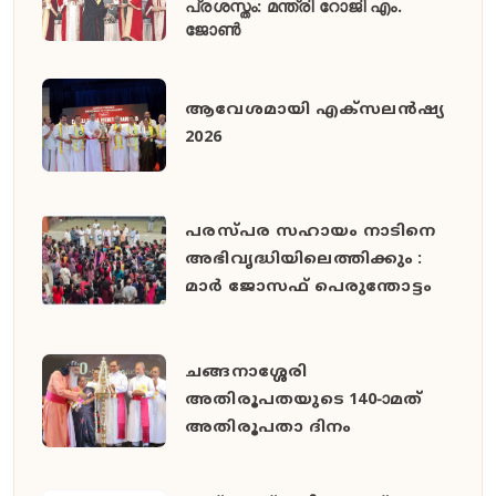
പ്രശസ്തം: മന്ത്രി റോജി എം.
ജോൺ
ആവേശമായി എക്സലൻഷ്യ
2026
പരസ്പര സഹായം നാടിനെ
അഭിവൃദ്ധിയിലെത്തിക്കും :
മാർ ജോസഫ് പെരുന്തോട്ടം
ചങ്ങനാശ്ശേരി
അതിരൂപതയുടെ 140-ാമത്
അതിരൂപതാ ദിനം