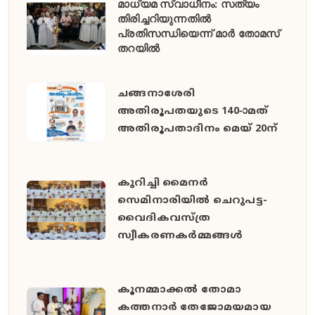
മാധ്യമ സ്വാധീനം: സത്യം
തിരിച്ചറിയുന്നതിൽ
പ്രതിസന്ധിയെന്ന് മാർ തോമസ്
തറയിൽ
ചങ്ങനാശേരി
അതിരൂപതയുടെ 140-ാമത്
അതിരൂപതാദിനം മെയ് 20ന്
കുറിച്ചി മൈനർ
സെമിനാരിയിൽ ചെറുപട്ട-
വൈദികവസ്ത്ര
സ്വീകരണകർമ്മങ്ങൾ
കൂനമ്മാക്കൽ തോമാ
കത്തനാർ തേജോമയമായ