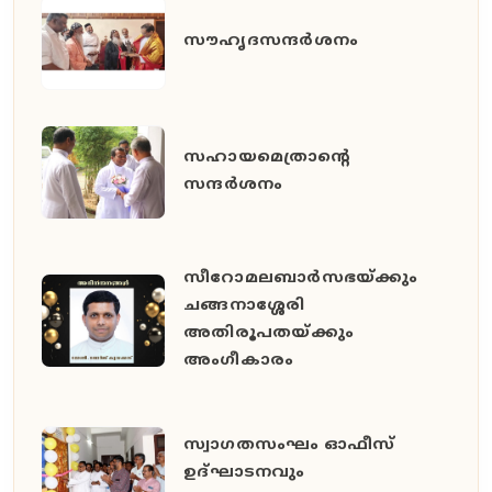
സൗഹൃദസന്ദർശനം
സഹായമെത്രാന്റെ
സന്ദർശനം
സീറോമലബാർസഭയ്ക്കും
ചങ്ങനാശ്ശേരി
അതിരൂപതയ്ക്കും
അംഗീകാരം
സ്വാഗതസംഘം ഓഫീസ്
ഉദ്ഘാടനവും