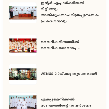
ഇൻ്റർ-എപ്പാർക്കിയൽ
മീറ്റിങ്ങും
അതിരൂപതാചരിത്രപ്പുസ്തക
പ്രകാശനവും
വൈദികദിനത്തിൽ
വൈദികരോടൊപ്പം
WINGS 2.0യ്ക്കു തുടക്കമായി
എക്യുമെനിക്കൽ
സംഘത്തിന്റെ സന്ദർശനം