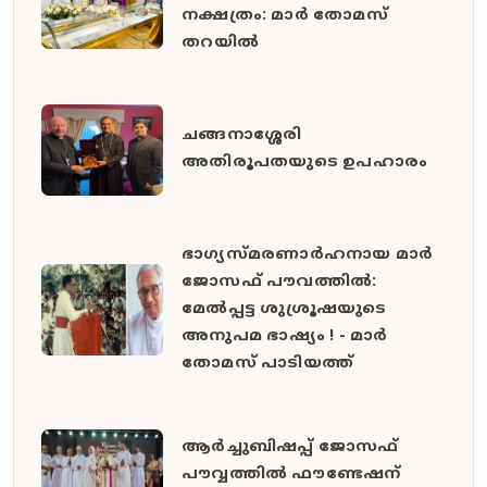
നക്ഷത്രം: മാർ തോമസ്
തറയിൽ
ചങ്ങനാശ്ശേരി
അതിരൂപതയുടെ ഉപഹാരം
ഭാഗ്യസ്മരണാർഹനായ മാർ
ജോസഫ് പൗവത്തിൽ:
മേൽപ്പട്ട ശുശ്രൂഷയുടെ
അനുപമ ഭാഷ്യം ! - മാർ
തോമസ് പാടിയത്ത്
ആർച്ചുബിഷപ്പ് ജോസഫ്
പൗവ്വത്തിൽ ഫൗണ്ടേഷന്