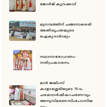
ജോർജ് കൂവക്കാട്
മുനമ്പത്തിന് ചങ്ങനാശേരി
അതിരൂപതയുടെ
ഐക്യദാർഢ്യം
സ്ഥാനാരോഹണം-
നന്ദിപ്രകാശനം
മാർ ജയിംസ്
കാളാശ്ശേരിയുടെ 75-ാം
ചരമവാർഷികാചരണവും
അനുസ്മരണസിംപോസിയ