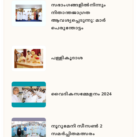
സഭാംഗങ്ങളിൽനിന്നും
നിതാന്തജാഗ്രത
ആവശ്യപ്പെടുന്നു: മാർ
പെരുന്തോട്ടം
പള്ളികൂദാശ
വൈദികസമ്മേളനം 2024
നൂറുമേനി സീസൺ 2
സമർപ്പിതമത്സരം