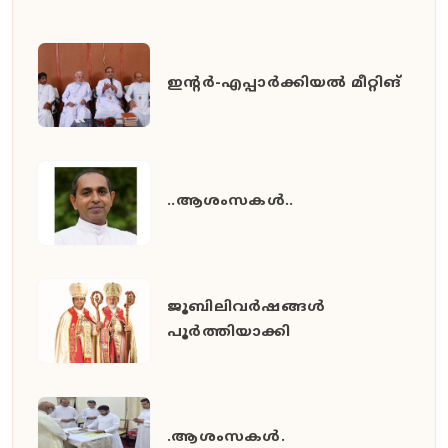
ഇൻ്റർ-എപ്പാർക്കിയൽ മീറ്റിങ്
..ആശംസകൾ..
ജൂബിലിവർഷങ്ങൾ
പൂർത്തിയാക്കി
.ആശംസകൾ.