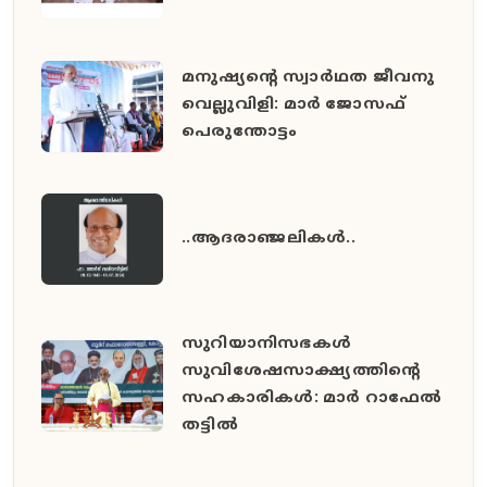
മനുഷ്യൻ്റെ സ്വാർഥത ജീവനു
വെല്ലുവിളി: മാർ ജോസഫ്
പെരുന്തോട്ടം
..ആദരാഞ്ജലികൾ..
സുറിയാനിസഭകൾ
സുവിശേഷസാക്ഷ്യത്തിൻ്റെ
സഹകാരികൾ: മാർ റാഫേൽ
തട്ടിൽ