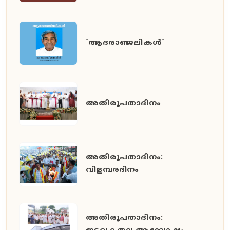
`ആദരാഞ്ജലികൾ`
അതിരൂപതാദിനം
അതിരൂപതാദിനം:
വിളമ്പരദിനം
അതിരൂപതാദിനം: