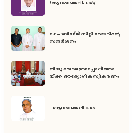
/ആദരാഞ്ജലികൾ/
കേംബ്രിഡ്ജ് സിറ്റി മേയറിൻ്റെ
സന്ദർശനം
നിയുക്തമെത്രാപ്പോലീത്താ
യ്ക്ക് ഔദ്യോഗികസ്വീകരണം
-.ആദരാഞ്ജലികൾ.-