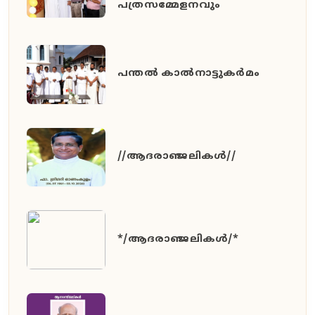
പത്രസമ്മേളനവും
പന്തൽ കാൽനാട്ടുകർമം
//ആദരാഞ്ജലികൾ//
*/ആദരാഞ്ജലികൾ/*