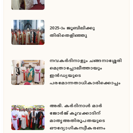
2025-ാം ജൂബിലിക്കു
തിരിതെളിഞ്ഞു
നവകർദിനാളും ചങ്ങനാശ്ശേരി
മെത്രാപ്പോലീത്തായും
ഇൻഡ്യയുടെ
പരമോന്നതാധികാരിക്കൊപ്പം
അഭി. കർദിനാൾ മാർ
ജോർജ് കൂവക്കാടിന്
മാതൃഅതിരൂപതയുടെ
ഔദ്യോഗികസ്വീകരണം