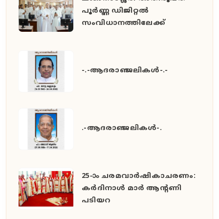
പൂർണ്ണ ഡിജിറ്റൽ
സംവിധാനത്തിലേക്ക്
-.-ആദരാഞ്ജലികൾ-.-
.-ആദരാഞ്ജലികൾ-.
25-ാം ചരമവാർഷികാചരണം:
കർദിനാൾ മാർ ആന്റണി
പടിയറ