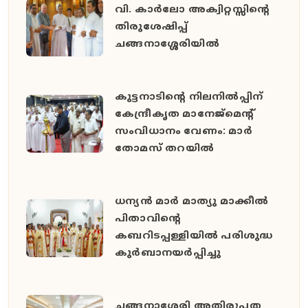
വി. കാർലോ അക്വിറ്റസ്സിന്റെ
തിരുശേഷിപ്പ്
ചങ്ങനാശ്ശേരിയിൽ
കുട്ടനാടിന്റെ നിലനിൽപ്പിന്
കേന്ദ്രീകൃത മാനേജ്മെന്റ്
സംവിധാനം വേണം: മാർ
തോമസ് തറയിൽ
ധന്യൻ മാർ മാത്യു മാക്കീൽ
പിതാവിൻ്റെ
കബറിടപ്പള്ളിയിൽ പരിശുദ്ധ
കുർബാനയർപ്പിച്ചു
ചങ്ങനാശ്ശേരി അതിരൂപത