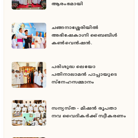
ആരംഭമായി
ചങ്ങനാശ്ശേരിയിൽ
അഭിഷേകാഗ്നി ബൈബിൾ
കൺവെൻഷൻ.
പരിശുദ്ധ ലെയോ
പതിനാലാമൻ പാപ്പായുടെ
സ്നേഹസമ്മാനം
സന്യസ്ത - മിഷൻ രൂപതാ
നവ വൈദികർക്ക് സ്വീകരണം