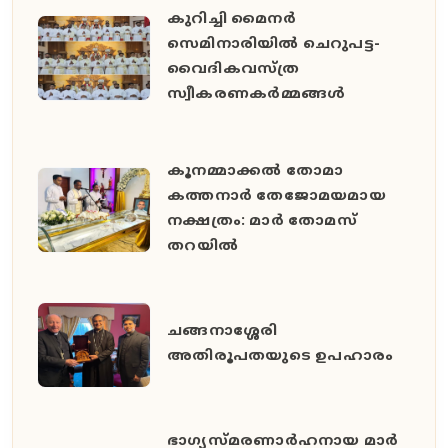
കുറിച്ചി മൈനർ
സെമിനാരിയിൽ ചെറുപട്ട-
വൈദികവസ്ത്ര
സ്വീകരണകർമ്മങ്ങൾ
കൂനമ്മാക്കൽ തോമാ
കത്തനാർ തേജോമയമായ
നക്ഷത്രം: മാർ തോമസ്
തറയിൽ
ചങ്ങനാശ്ശേരി
അതിരൂപതയുടെ ഉപഹാരം
ഭാഗ്യസ്മരണാർഹനായ മാർ