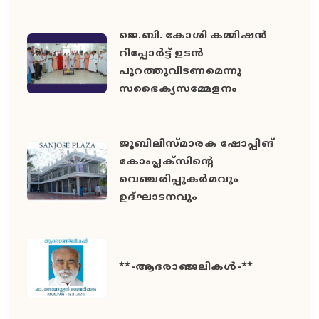
ജെ.ബി. കോശി കമ്മിഷൻ
റിപ്പോർട്ട് ഉടൻ
പുറത്തുവിടണമെന്നു
സഭൈക്യസമ്മേളനം
ജൂബിലിസ്മാരക ഷോപ്പിങ്
കോംപ്ലക്സിന്റെ
വെഞ്ചരിപ്പുകർമവും
ഉദ്ഘാടനവും
**-ആദരാഞ്ജലികൾ-**