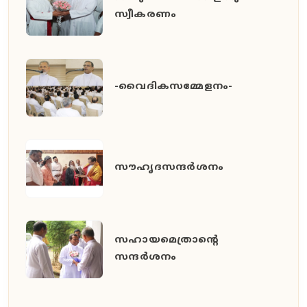
സ്വീകരണം
-വൈദികസമ്മേളനം-
സൗഹൃദസന്ദർശനം
സഹായമെത്രാന്റെ
സന്ദർശനം