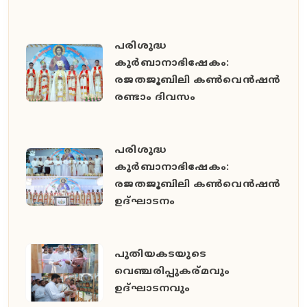
പരിശുദ്ധ
കുർബാനാഭിഷേകം:
രജതജൂബിലി കൺവെൻഷൻ
രണ്ടാം ദിവസം
പരിശുദ്ധ
കുർബാനാഭിഷേകം:
രജതജൂബിലി കൺവെൻഷൻ
ഉദ്ഘാടനം
പുതിയകടയുടെ
വെഞ്ചരിപ്പുകര്മവും
ഉദ്‌ഘാടനവും