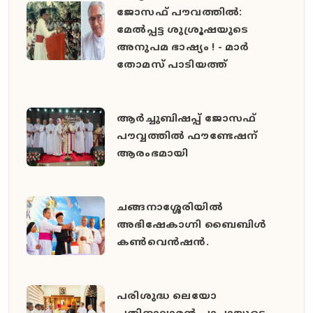
ജോസഫ് പൗവത്തിൽ:
മേൽപ്പട്ട ശുശ്രൂഷയുടെ
അനുപമ ഭാഷ്യം ! - മാർ
തോമസ് പാടിയത്ത്
ആർച്ചുബിഷപ്പ് ജോസഫ്
പൗവ്വത്തിൽ ഫൗണ്ടേഷന്
ആരംഭമായി
ചങ്ങനാശ്ശേരിയിൽ
അഭിഷേകാഗ്നി ബൈബിൾ
കൺവെൻഷൻ.
പരിശുദ്ധ ലെയോ