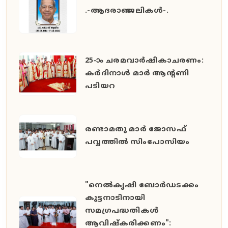
.-ആദരാഞ്ജലികൾ-.
25-ാം ചരമവാർഷികാചരണം:
കർദിനാൾ മാർ ആന്റണി
പടിയറ
രണ്ടാമതു മാർ ജോസഫ്
പവ്വത്തിൽ സിംപോസിയം
"നെൽകൃഷി ബോർഡടക്കം
കുട്ടനാടിനായി
സമഗ്രപദ്ധതികൾ
ആവിഷ്കരിക്കണം":