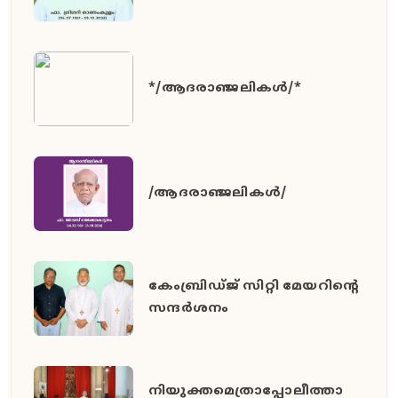
*/ആദരാഞ്ജലികൾ/*
/ആദരാഞ്ജലികൾ/
കേംബ്രിഡ്ജ് സിറ്റി മേയറിൻ്റെ
സന്ദർശനം
നിയുക്തമെത്രാപ്പോലീത്താ