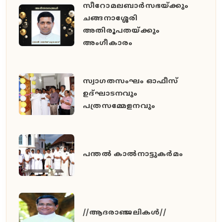
സീറോമലബാർസഭയ്ക്കും
ചങ്ങനാശ്ശേരി
അതിരൂപതയ്ക്കും
അംഗീകാരം
സ്വാഗതസംഘം ഓഫീസ്
ഉദ്ഘാടനവും
പത്രസമ്മേളനവും
പന്തൽ കാൽനാട്ടുകർമം
//ആദരാഞ്ജലികൾ//