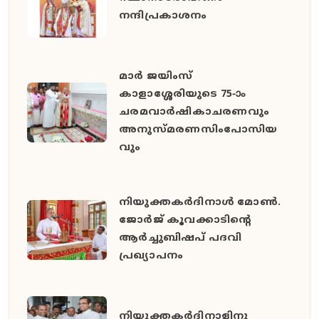
നന്ദിപ്രകാശനം
മാർ ജയിംസ്
കാളാശ്ശേരിയുടെ 75-ാം
ചരമവാർഷികാചരണവും
അനുസ്മരണസിംപോസിയ
വും
നിയുക്തകർദിനാൾ മോൺ.
ജോർജ് കൂവക്കാടിൻ്റെ
ആർച്ചുബിഷപ് പദവി
പ്രഖ്യാപനം
നിയുക്തകർദിനാളിനു