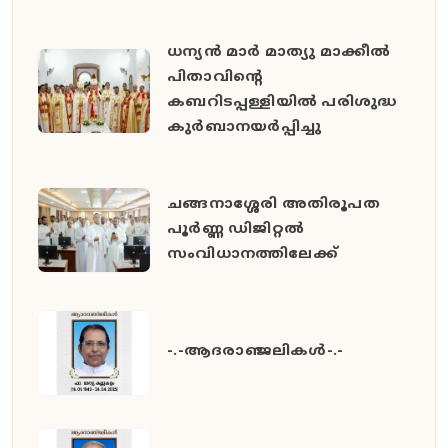
ധന്യൻ മാർ മാത്യു മാക്കീൽ
പിതാവിൻ്റെ
കബറിടപ്പള്ളിയിൽ പരിശുദ്ധ
കുർബാനയർപ്പിച്ചു
ചങ്ങനാശ്ശേരി അതിരൂപത
പൂർണ്ണ ഡിജിറ്റൽ
സംവിധാനത്തിലേക്ക്
-.-ആദരാഞ്ജലികൾ-.-