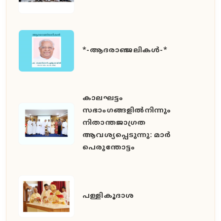
*-ആദരാഞ്ജലികൾ-*
കാലഘട്ടം
സഭാംഗങ്ങളിൽനിന്നും
നിതാന്തജാഗ്രത
ആവശ്യപ്പെടുന്നു: മാർ
പെരുന്തോട്ടം
പള്ളികൂദാശ