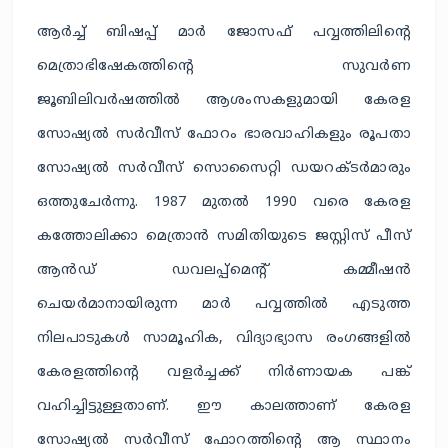
ആർച്ച് ബിഷപ്പ് മാർ ജോസഫ് പവ്വത്തിലിന്റെ
മെത്രാഭിഷേകത്തിന്റെ സുവർണ
ജൂബിലിവർഷത്തിൽ ആശംസകളുമായി കേരള
സോഷ്യൽ സർവീസ് ഫോറം ഭാരവാഹികളും രൂപതാ
സോഷ്യൽ സർവീസ് സൊസൈറ്റി ഡയറക്ടർമാരും
ഒത്തുചേർന്നു. 1987 മുതൽ 1990 വരെ കേരള
കത്തോലിക്കാ മെത്രാൻ സമിതിയുടെ ജസ്റ്റിസ് പീസ്
ആൻഡ് ഡവലപ്പ്മെന്റ് കമ്മീഷൻ
ചെയർമാനായിരുന്ന മാർ പവ്വത്തിൽ എടുത്ത
നിലപാടുകൾ സാമൂഹിക, വിദ്യാഭ്യാസ രംഗങ്ങളിൽ
കേരളത്തിന്റെ വളർച്ചക്ക് നിർണായക പങ്ക്
വഹിച്ചിട്ടുള്ളതാണ്. ഈ കാലത്താണ് കേരള
സോഷ്യൽ സർവീസ് ഫോറത്തിന്റെ ആ സ്ഥാനം