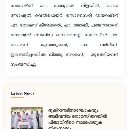
ഡയറക്ടർ ഫാ. സാമുവൽ വിളയിൽ, പാലാ
സോഷ്യൽ വെൽഫെയർ സൊസൈറ്റി ഡയറക്ടർ
ഫാ. തോമസ് കിഴക്കേൽ, ഫാ. ജോബി, ചങ്ങനാശേരി
സോഷ്യൽ സർവീസ് സൊസൈറ്റി ഡയറക്ടർ ഫാ.
തോമസ് കുളത്തുങ്കൽ,
ഫാ. വര്ഗീസ്
ഇലഞ്ഞിപ്പറമ്പിൽ
ജിത്തു തോമസ്, തുടങ്ങിയവർ
സംബന്ധിച്ചു.
Latest News
ദുക്റാനദിനാഘോഷവും
അഭിവന്ദ്യ തോമസ് തറയിൽ
പിതാവിൻ്റെ നാമഹേതുക
തിരുനാളും