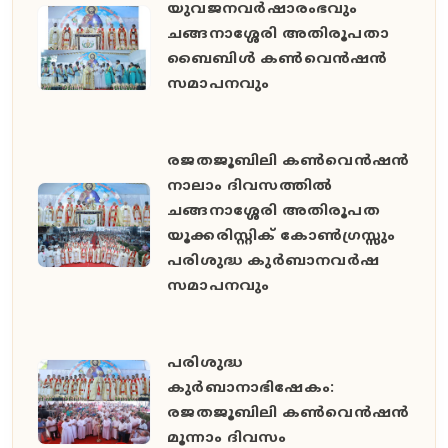
യുവജനവർഷാരംഭവും
ചങ്ങനാശ്ശേരി അതിരൂപതാ
ബൈബിൾ കൺവെൻഷൻ
സമാപനവും
രജതജൂബിലി കൺവെൻഷൻ
നാലാം ദിവസത്തിൽ
ചങ്ങനാശ്ശേരി അതിരൂപത
യൂക്കരിസ്റ്റിക് കോൺഗ്രസ്സും
പരിശുദ്ധ കുർബാനവർഷ
സമാപനവും
പരിശുദ്ധ
കുർബാനാഭിഷേകം:
രജതജൂബിലി കൺവെൻഷൻ
മൂന്നാം ദിവസം