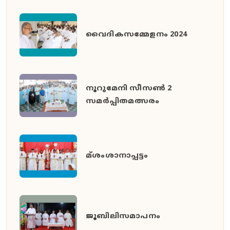
വൈദികസമ്മേളനം 2024
നൂറുമേനി സീസൺ 2
സമർപ്പിതമത്സരം
മ്ശംശാനാപ്പട്ടം
ജൂബിലിസമാപനം