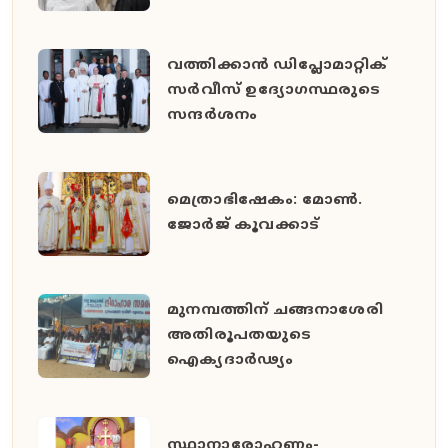
വത്തിക്കാൻ ഡിപ്ലോമാറ്റിക്
സർവീസ് ഉദ്യോഗസ്ഥരുടെ
സന്ദർശനം
മെത്രാഭിഷേകം: മോൺ.
ജോർജ് കൂവക്കാട്
മുനമ്പത്തിന് ചങ്ങനാശേരി
അതിരൂപതയുടെ
ഐക്യദാർഢ്യം
സ്ഥാനാരോഹണം-