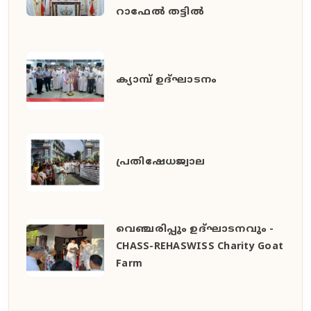
റാഫേൽ തട്ടിൽ
ക്യാമ്പ് ഉദ്ഘാടനം
പ്രതിഷേധജ്വാല
വെഞ്ചരിപ്പും ഉദ്ഘാടനവും -
CHASS-REHASWISS Charity Goat
Farm