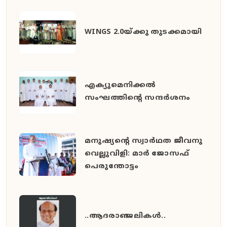
WINGS 2.0യ്ക്കു തുടക്കമായി
എക്യുമെനിക്കൽ
സംഘത്തിന്റെ സന്ദർശനം
മനുഷ്യൻ്റെ സ്വാർഥത ജീവനു
വെല്ലുവിളി: മാർ ജോസഫ്
പെരുന്തോട്ടം
..ആദരാഞ്ജലികൾ..