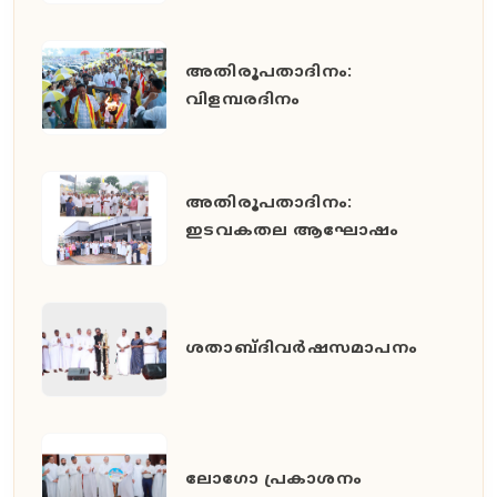
അതിരൂപതാദിനം:
വിളമ്പരദിനം
അതിരൂപതാദിനം:
ഇടവകതല ആഘോഷം
ശതാബ്ദിവർഷസമാപനം
ലോഗോ പ്രകാശനം