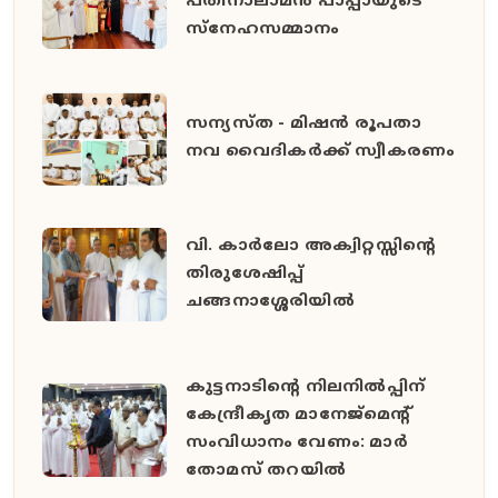
പതിനാലാമൻ പാപ്പായുടെ
സ്നേഹസമ്മാനം
സന്യസ്ത - മിഷൻ രൂപതാ
നവ വൈദികർക്ക് സ്വീകരണം
വി. കാർലോ അക്വിറ്റസ്സിന്റെ
തിരുശേഷിപ്പ്
ചങ്ങനാശ്ശേരിയിൽ
കുട്ടനാടിന്റെ നിലനിൽപ്പിന്
കേന്ദ്രീകൃത മാനേജ്മെന്റ്
സംവിധാനം വേണം: മാർ
തോമസ് തറയിൽ