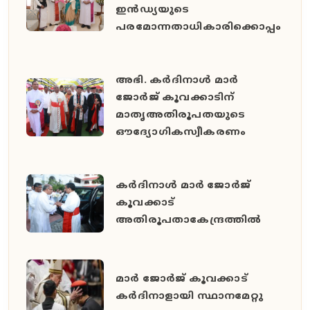
ഇൻഡ്യയുടെ
പരമോന്നതാധികാരിക്കൊപ്പം
അഭി. കർദിനാൾ മാർ
ജോർജ് കൂവക്കാടിന്
മാതൃഅതിരൂപതയുടെ
ഔദ്യോഗികസ്വീകരണം
കർദിനാൾ മാർ ജോർജ്
കൂവക്കാട്
അതിരൂപതാകേന്ദ്രത്തിൽ
മാർ ജോർജ് കൂവക്കാട്
കർദിനാളായി സ്ഥാനമേറ്റു