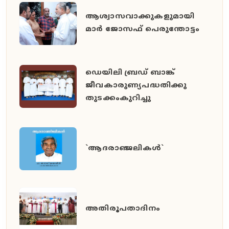
ആശ്വാസവാക്കുകളുമായി
മാർ ജോസഫ് പെരുന്തോട്ടം
ഡെയിലി ബ്രഡ് ബാങ്ക്
ജീവകാരുണ്യപദ്ധതിക്കു
തുടക്കംകുറിച്ചു
`ആദരാഞ്ജലികൾ`
അതിരൂപതാദിനം