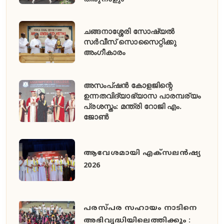
ചങ്ങനാശ്ശേരി സോഷ്യൽ
സർവീസ് സൊസൈറ്റിക്കു
അംഗീകാരം
അസംപ്ഷൻ കോളജിന്റെ
ഉന്നതവിദ്യാഭ്യാസ പാരമ്പര്യം
പ്രശസ്തം: മന്ത്രി റോജി എം.
ജോൺ
ആവേശമായി എക്സലൻഷ്യ
2026
പരസ്പര സഹായം നാടിനെ
അഭിവൃദ്ധിയിലെത്തിക്കും :