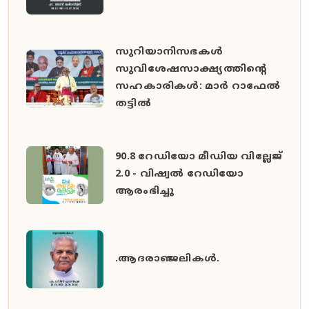
സുറിയാനിസഭകൾ
സുവിശേഷസാക്ഷ്യത്തിൻ്റെ
സഹകാരികൾ: മാർ റാഫേൽ
തട്ടിൽ
90.8 റേഡിയോ മീഡിയ വില്ലേജ്
2.0 - വിഷ്വൽ റേഡിയോ
ആരംഭിച്ചു
.ആദരാഞ്ജലികൾ.