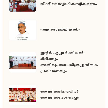
യ്ക്ക് ഔദ്യോഗികസ്വീകരണം
-.ആദരാഞ്ജലികൾ.-
ഇൻ്റർ-എപ്പാർക്കിയൽ
മീറ്റിങ്ങും
അതിരൂപതാചരിത്രപ്പുസ്തക
പ്രകാശനവും
വൈദികദിനത്തിൽ
വൈദികരോടൊപ്പം