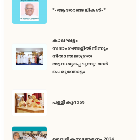
*-ആദരാഞ്ജലികൾ-*
കാലഘട്ടം
സഭാംഗങ്ങളിൽനിന്നും
നിതാന്തജാഗ്രത
ആവശ്യപ്പെടുന്നു: മാർ
പെരുന്തോട്ടം
പള്ളികൂദാശ
വൈദികസമ്മേളനം 2024