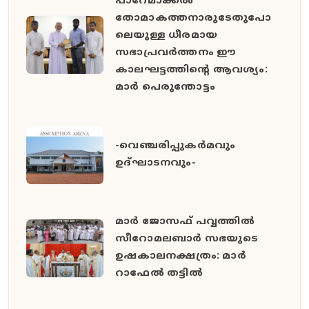
പാറേമാക്കൽ
തോമാകത്തനാരുടേതുപോ
ലെയുള്ള ധീരമായ
സഭാപ്രവർത്തനം ഈ
കാലഘട്ടത്തിൻ്റെ ആവശ്യം:
മാർ പെരുന്തോട്ടം
-വെഞ്ചരിപ്പുകർമവും
ഉദ്ഘാടനവും-
മാർ ജോസഫ് പവ്വത്തിൽ
സീറോമലബാർ സഭയുടെ
ഉഷകാലനക്ഷത്രം: മാർ
റാഫേൽ തട്ടിൽ