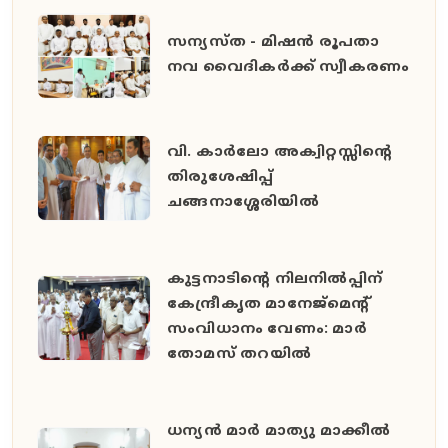
സന്യസ്ത - മിഷൻ രൂപതാ
നവ വൈദികർക്ക് സ്വീകരണം
വി. കാർലോ അക്വിറ്റസ്സിന്റെ
തിരുശേഷിപ്പ്
ചങ്ങനാശ്ശേരിയിൽ
കുട്ടനാടിന്റെ നിലനിൽപ്പിന്
കേന്ദ്രീകൃത മാനേജ്മെന്റ്
സംവിധാനം വേണം: മാർ
തോമസ് തറയിൽ
ധന്യൻ മാർ മാത്യു മാക്കീൽ