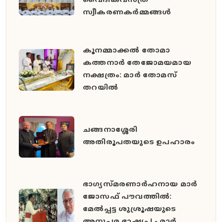
വൈദികവസ്ത്ര
സ്വീകരണകർമ്മങ്ങൾ
കൂനമ്മാക്കൽ തോമാ
കത്തനാർ തേജോമയമായ
നക്ഷത്രം: മാർ തോമസ്
തറയിൽ
ചങ്ങനാശ്ശേരി
അതിരൂപതയുടെ ഉപഹാരം
ഭാഗ്യസ്മരണാർഹനായ മാർ
ജോസഫ് പൗവത്തിൽ:
മേൽപ്പട്ട ശുശ്രൂഷയുടെ
അനുപമ ഭാഷ്യം ! - മാർ