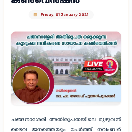
കൺവെൻഷൻ
Friday, 01 January 2021
ചങ്ങനാശേരി അതിരൂപതയിലെ മുഴുവൻ
ദൈവ ജനത്തെയും ചേർത്ത് നവംബർ