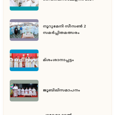
നൂറുമേനി സീസൺ 2
സമർപ്പിതമത്സരം
മ്ശംശാനാപ്പട്ടം
ജൂബിലിസമാപനം