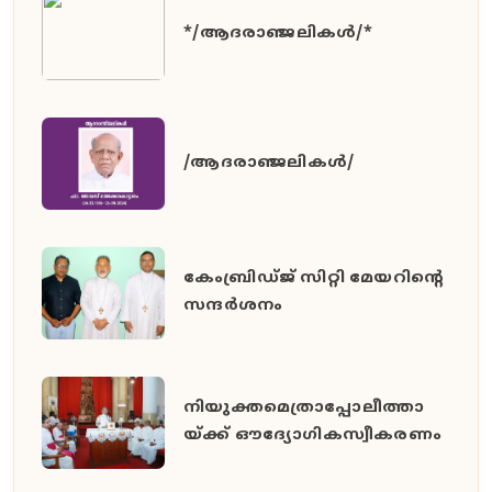
*/ആദരാഞ്ജലികൾ/*
/ആദരാഞ്ജലികൾ/
കേംബ്രിഡ്ജ് സിറ്റി മേയറിൻ്റെ
സന്ദർശനം
നിയുക്തമെത്രാപ്പോലീത്താ
യ്ക്ക് ഔദ്യോഗികസ്വീകരണം