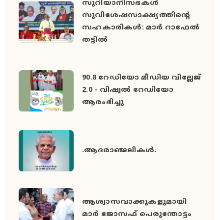
സുറിയാനിസഭകൾ
സുവിശേഷസാക്ഷ്യത്തിൻ്റെ
സഹകാരികൾ: മാർ റാഫേൽ
തട്ടിൽ
90.8 റേഡിയോ മീഡിയ വില്ലേജ്
2.0 - വിഷ്വൽ റേഡിയോ
ആരംഭിച്ചു
.ആദരാഞ്ജലികൾ.
ആശ്വാസവാക്കുകളുമായി
മാർ ജോസഫ് പെരുന്തോട്ടം