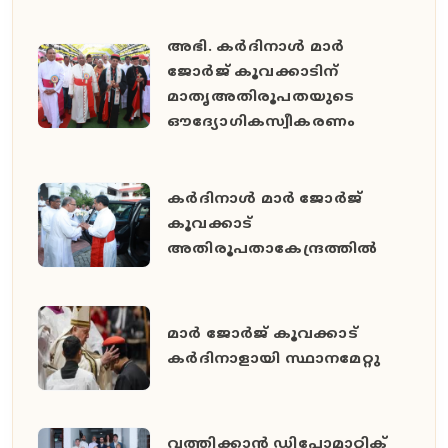
അഭി. കർദിനാൾ മാർ
ജോർജ് കൂവക്കാടിന്
മാതൃഅതിരൂപതയുടെ
ഔദ്യോഗികസ്വീകരണം
കർദിനാൾ മാർ ജോർജ്
കൂവക്കാട്
അതിരൂപതാകേന്ദ്രത്തിൽ
മാർ ജോർജ് കൂവക്കാട്
കർദിനാളായി സ്ഥാനമേറ്റു
വത്തിക്കാൻ ഡിപ്ലോമാറ്റിക്