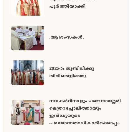
പൂർത്തിയാക്കി
.ആശംസകൾ.
2025-ാം ജൂബിലിക്കു
തിരിതെളിഞ്ഞു
നവകർദിനാളും ചങ്ങനാശ്ശേരി
മെത്രാപ്പോലീത്തായും
ഇൻഡ്യയുടെ
പരമോന്നതാധികാരിക്കൊപ്പം