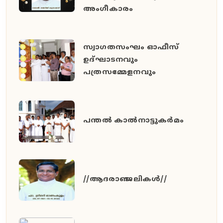
അംഗീകാരം
സ്വാഗതസംഘം ഓഫീസ്
ഉദ്ഘാടനവും
പത്രസമ്മേളനവും
പന്തൽ കാൽനാട്ടുകർമം
//ആദരാഞ്ജലികൾ//