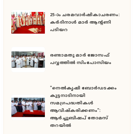
25-ാം ചരമവാർഷികാചരണം:
കർദിനാൾ മാർ ആന്റണി
പടിയറ
രണ്ടാമതു മാർ ജോസഫ്
പവ്വത്തിൽ സിംപോസിയം
"നെൽകൃഷി ബോർഡടക്കം
കുട്ടനാടിനായി
സമഗ്രപദ്ധതികൾ
ആവിഷ്കരിക്കണം":
ആർച്ചുബിഷപ് തോമസ്
തറയിൽ