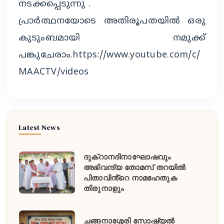
നടക്കപ്പെടുന്നു .
പ്രാർത്ഥനയോടെ അതിരൂപതയിൽ ഒരു
കുടുംബമായി നമുക്ക്
പങ്കുചേരാം.https://www.youtube.com/c/
MAACTV/videos
Latest News
ദുക്റാനദിനാഘോഷവും
അഭിവന്ദ്യ തോമസ് തറയിൽ
പിതാവിൻ്റെ നാമഹേതുക
തിരുനാളും
ചങ്ങനാശ്ശേരി സോഷ്യൽ