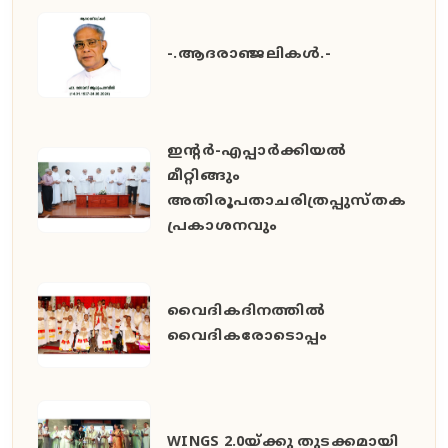
-.ആദരാഞ്ജലികൾ.-
ഇൻ്റർ-എപ്പാർക്കിയൽ
മീറ്റിങ്ങും
അതിരൂപതാചരിത്രപ്പുസ്തക
പ്രകാശനവും
വൈദികദിനത്തിൽ
വൈദികരോടൊപ്പം
WINGS 2.0യ്ക്കു തുടക്കമായി