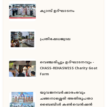
ക്യാമ്പ് ഉദ്ഘാടനം
പ്രതിഷേധജ്വാല
വെഞ്ചരിപ്പും ഉദ്ഘാടനവും -
CHASS-REHASWISS Charity Goat
Farm
യുവജനവർഷാരംഭവും
ചങ്ങനാശ്ശേരി അതിരൂപതാ
ബൈബിൾ കൺവെൻഷൻ