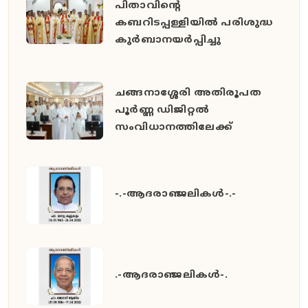
പിതാവിൻ്റെ
കബറിടപ്പള്ളിയിൽ പരിശുദ്ധ
കുർബാനയർപ്പിച്ചു
ചങ്ങനാശ്ശേരി അതിരൂപത
പൂർണ്ണ ഡിജിറ്റൽ
സംവിധാനത്തിലേക്ക്
-.-ആദരാഞ്ജലികൾ-.-
.-ആദരാഞ്ജലികൾ-.