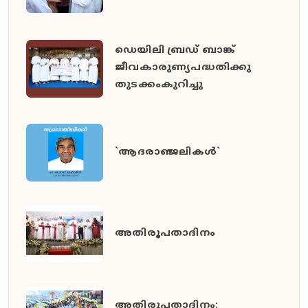
ഡെയിലി ബ്രഡ് ബാങ്ക്
ജീവകാരുണ്യപദ്ധതിക്കു
തുടക്കംകുറിച്ചു
`ആദരാഞ്ജലികൾ`
അതിരൂപതാദിനം
അതിരൂപതാദിനം: