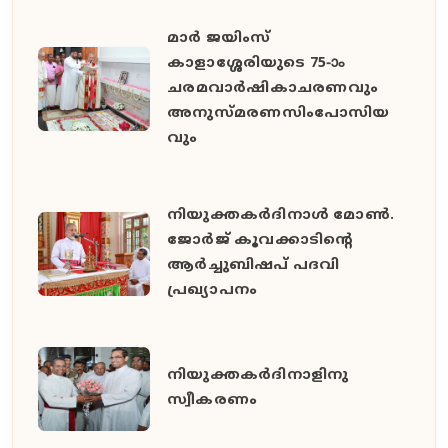
മാർ ജയിംസ്
കാളാശ്ശേരിയുടെ 75-ാം
ചരമവാർഷികാചരണവും
അനുസ്മരണസിംപോസിയ
വും
നിയുക്തകർദിനാൾ മോൺ.
ജോർജ് കൂവക്കാടിൻ്റെ
ആർച്ചുബിഷപ് പദവി
പ്രഖ്യാപനം
നിയുക്തകർദിനാളിനു
സ്വീകരണം