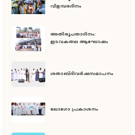
വിളമ്പരദിനം
അതിരൂപതാദിനം:
ഇടവകതല ആഘോഷം
ശതാബ്ദിവർഷസമാപനം
ലോഗോ പ്രകാശനം