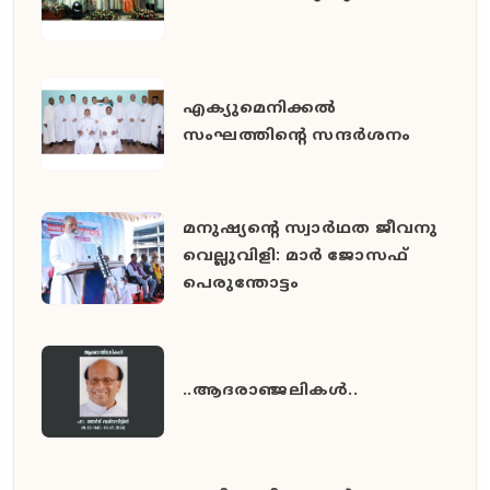
എക്യുമെനിക്കൽ
സംഘത്തിന്റെ സന്ദർശനം
മനുഷ്യൻ്റെ സ്വാർഥത ജീവനു
വെല്ലുവിളി: മാർ ജോസഫ്
പെരുന്തോട്ടം
..ആദരാഞ്ജലികൾ..