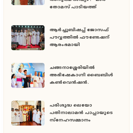
തോമസ് പാടിയത്ത്
ആർച്ചുബിഷപ്പ് ജോസഫ്
പൗവ്വത്തിൽ ഫൗണ്ടേഷന്
ആരംഭമായി
ചങ്ങനാശ്ശേരിയിൽ
അഭിഷേകാഗ്നി ബൈബിൾ
കൺവെൻഷൻ.
പരിശുദ്ധ ലെയോ
പതിനാലാമൻ പാപ്പായുടെ
സ്നേഹസമ്മാനം