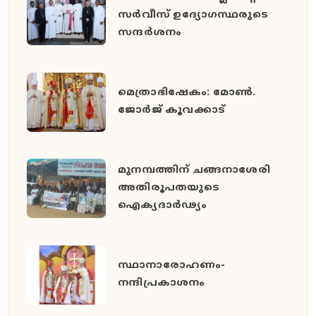
സർവീസ് ഉദ്യോഗസ്ഥരുടെ
സന്ദർശനം
മെത്രാഭിഷേകം: മോൺ.
ജോർജ് കൂവക്കാട്
മുനമ്പത്തിന് ചങ്ങനാശേരി
അതിരൂപതയുടെ
ഐക്യദാർഢ്യം
സ്ഥാനാരോഹണം-
നന്ദിപ്രകാശനം