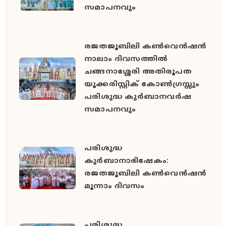
സമാപനവും
രജതജൂബിലി കൺവെൻഷൻ
നാലാം ദിവസത്തിൽ
ചങ്ങനാശ്ശേരി അതിരൂപത
യൂക്കരിസ്റ്റിക് കോൺഗ്രസ്സും
പരിശുദ്ധ കുർബാനവർഷ
സമാപനവും
പരിശുദ്ധ
കുർബാനാഭിഷേകം:
രജതജൂബിലി കൺവെൻഷൻ
മൂന്നാം ദിവസം
പരിശുദ്ധ