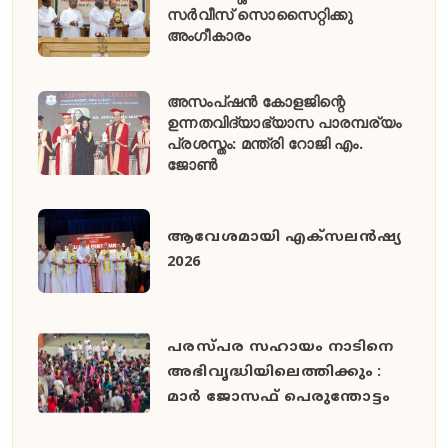
സർവീസ് സൊസൈറ്റിക്കു
അംഗീകാരം
അസംപ്ഷൻ കോളജിന്റെ
ഉന്നതവിദ്യാഭ്യാസ പാരമ്പര്യം
പ്രശസ്തം: മന്ത്രി റോജി എം.
ജോൺ
ആവേശമായി എക്സലൻഷ്യ
2026
പരസ്പര സഹായം നാടിനെ
അഭിവൃദ്ധിയിലെത്തിക്കും :
മാർ ജോസഫ് പെരുന്തോട്ടം