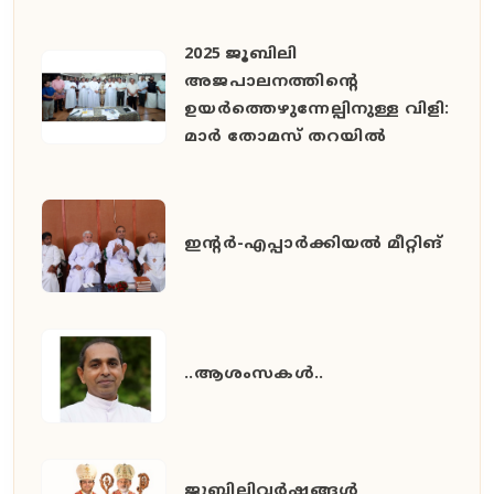
2025 ജൂബിലി
അജപാലനത്തിന്റെ
ഉയർത്തെഴുന്നേല്പിനുള്ള വിളി:
മാർ തോമസ് തറയിൽ
ഇൻ്റർ-എപ്പാർക്കിയൽ മീറ്റിങ്
..ആശംസകൾ..
ജൂബിലിവർഷങ്ങൾ