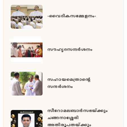
-വൈദികസമ്മേളനം-
സൗഹൃദസന്ദർശനം
സഹായമെത്രാന്റെ
സന്ദർശനം
സീറോമലബാർസഭയ്ക്കും
ചങ്ങനാശ്ശേരി
അതിരൂപതയ്ക്കും