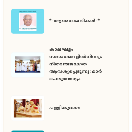
*-ആദരാഞ്ജലികൾ-*
കാലഘട്ടം
സഭാംഗങ്ങളിൽനിന്നും
നിതാന്തജാഗ്രത
ആവശ്യപ്പെടുന്നു: മാർ
പെരുന്തോട്ടം
പള്ളികൂദാശ