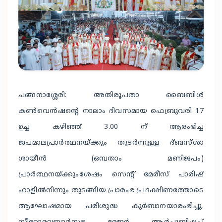
ചങ്ങനാശ്ശേരി: അതിരൂപതാ ബൈബിൾ
കൺവെൻഷൻ്റെ നാലാം ദിവസമായ ഫെബ്രുവരി 17
ഉച്ച കഴിഞ്ഞ് 3.00 ന് ആരംഭിച്ച
ജപമാലപ്രാർത്ഥനയ്ക്കും തുടർന്നുള്ള ദ്ബസ്ശാ
ശായീൻ (ഒമ്പതാം മണിജപം)
പ്രാർത്ഥനയ്ക്കുംശേഷം സെന്റ് മേരീസ് പാരിഷ്
ഹാളിൽനിന്നും തുടങ്ങിയ പ്രാരംഭ പ്രദക്ഷിണത്തോടെ
ആഘോഷമായ പരിശുദ്ധ കുർബാനയാരംഭിച്ചു.