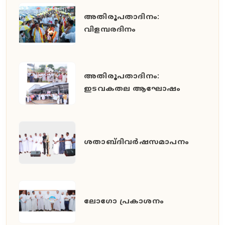
അതിരൂപതാദിനം:
വിളമ്പരദിനം
അതിരൂപതാദിനം:
ഇടവകതല ആഘോഷം
ശതാബ്ദിവർഷസമാപനം
ലോഗോ പ്രകാശനം