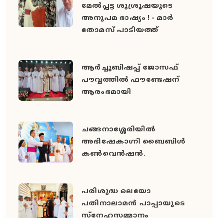
മേൽപ്പട്ട ശുശ്രൂഷയുടെ
അനുപമ ഭാഷ്യം ! - മാർ
തോമസ് പാടിയത്ത്
ആർച്ചുബിഷപ്പ് ജോസഫ്
പൗവ്വത്തിൽ ഫൗണ്ടേഷന്
ആരംഭമായി
ചങ്ങനാശ്ശേരിയിൽ
അഭിഷേകാഗ്നി ബൈബിൾ
കൺവെൻഷൻ.
പരിശുദ്ധ ലെയോ
പതിനാലാമൻ പാപ്പായുടെ
സ്നേഹസമ്മാനം