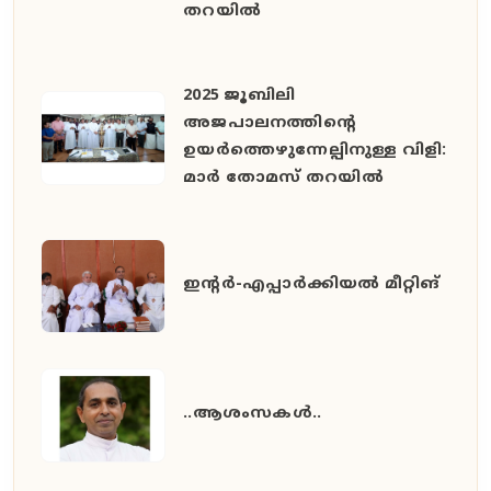
തറയിൽ
2025 ജൂബിലി
അജപാലനത്തിന്റെ
ഉയർത്തെഴുന്നേല്പിനുള്ള വിളി:
മാർ തോമസ് തറയിൽ
ഇൻ്റർ-എപ്പാർക്കിയൽ മീറ്റിങ്
..ആശംസകൾ..