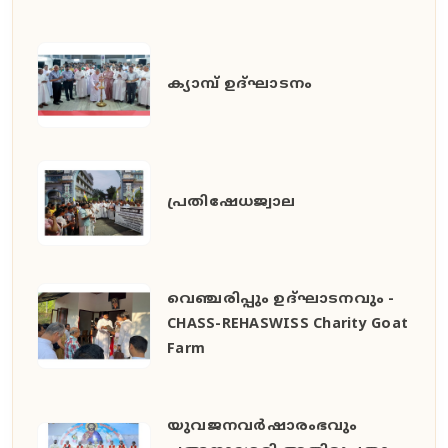
ക്യാമ്പ് ഉദ്ഘാടനം
പ്രതിഷേധജ്വാല
വെഞ്ചരിപ്പും ഉദ്ഘാടനവും -
CHASS-REHASWISS Charity Goat
Farm
യുവജനവർഷാരംഭവും