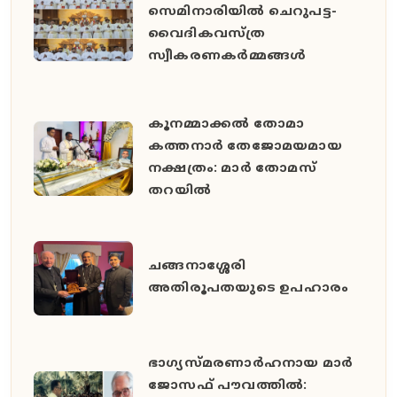
സെമിനാരിയിൽ ചെറുപട്ട-
വൈദികവസ്ത്ര
സ്വീകരണകർമ്മങ്ങൾ
കൂനമ്മാക്കൽ തോമാ
കത്തനാർ തേജോമയമായ
നക്ഷത്രം: മാർ തോമസ്
തറയിൽ
ചങ്ങനാശ്ശേരി
അതിരൂപതയുടെ ഉപഹാരം
ഭാഗ്യസ്മരണാർഹനായ മാർ
ജോസഫ് പൗവത്തിൽ: