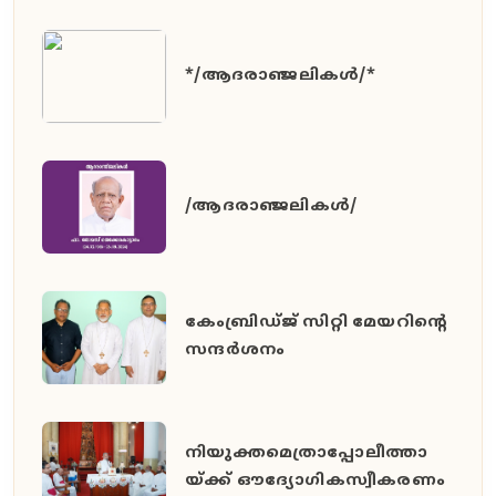
*/ആദരാഞ്ജലികൾ/*
/ആദരാഞ്ജലികൾ/
കേംബ്രിഡ്ജ് സിറ്റി മേയറിൻ്റെ
സന്ദർശനം
നിയുക്തമെത്രാപ്പോലീത്താ
യ്ക്ക് ഔദ്യോഗികസ്വീകരണം