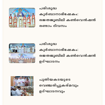
പരിശുദ്ധ
കുർബാനാഭിഷേകം:
രജതജൂബിലി കൺവെൻഷൻ
രണ്ടാം ദിവസം
പരിശുദ്ധ
കുർബാനാഭിഷേകം:
രജതജൂബിലി കൺവെൻഷൻ
ഉദ്ഘാടനം
പുതിയകടയുടെ
വെഞ്ചരിപ്പുകര്മവും
ഉദ്‌ഘാടനവും