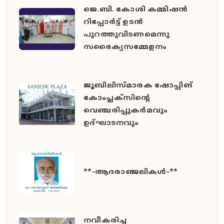
ജെ.ബി. കോശി കമ്മിഷൻ
റിപ്പോർട്ട് ഉടൻ
പുറത്തുവിടണമെന്നു
സഭൈക്യസമ്മേളനം
ജൂബിലിസ്മാരക ഷോപ്പിങ്
കോംപ്ലക്സിന്റെ
വെഞ്ചരിപ്പുകർമവും
ഉദ്ഘാടനവും
**-ആദരാഞ്ജലികൾ-**
നവീകരിച്ച