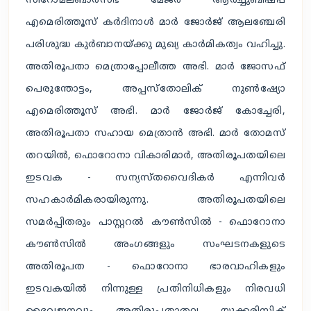
സീറോമലബാർസഭ മേജർ ആർച്ചുബിഷപ്
എമെരിത്തൂസ് കർദിനാൾ മാർ ജോർജ് ആലഞ്ചേരി
പരിശുദ്ധ കുർബാനയ്ക്കു മുഖ്യ കാർമികത്വം വഹിച്ചു.
അതിരൂപതാ മെത്രാപ്പോലീത്ത അഭി. മാർ ജോസഫ്
പെരുന്തോട്ടം, അപ്പസ്തോലിക് നുൺഷ്യോ
എമെരിത്തൂസ് അഭി. മാർ ജോർജ് കോച്ചേരി,
അതിരൂപതാ സഹായ മെത്രാൻ അഭി. മാർ തോമസ്
തറയിൽ, ഫൊറോനാ വികാരിമാർ, അതിരൂപതയിലെ
ഇടവക - സന്യസ്തവൈദികർ എന്നിവർ
സഹകാർമികരായിരുന്നു. അതിരൂപതയിലെ
സമർപ്പിതരും പാസ്റ്ററൽ കൗൺസിൽ - ഫൊറോനാ
കൗൺസിൽ അംഗങ്ങളും സംഘടനകളുടെ
അതിരൂപത - ഫൊറോനാ ഭാരവാഹികളും
ഇടവകയിൽ നിന്നുള്ള പ്രതിനിധികളും നിരവധി