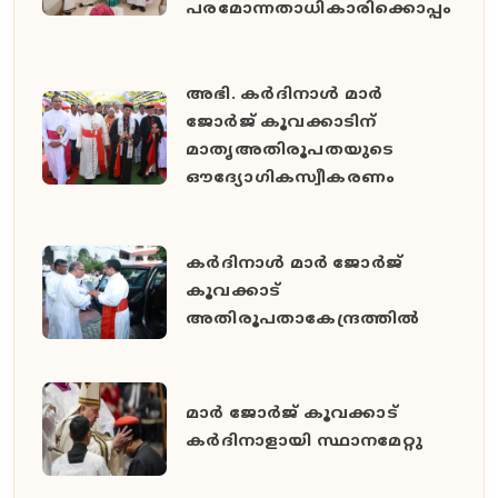
പരമോന്നതാധികാരിക്കൊപ്പം
അഭി. കർദിനാൾ മാർ
ജോർജ് കൂവക്കാടിന്
മാതൃഅതിരൂപതയുടെ
ഔദ്യോഗികസ്വീകരണം
കർദിനാൾ മാർ ജോർജ്
കൂവക്കാട്
അതിരൂപതാകേന്ദ്രത്തിൽ
മാർ ജോർജ് കൂവക്കാട്
കർദിനാളായി സ്ഥാനമേറ്റു