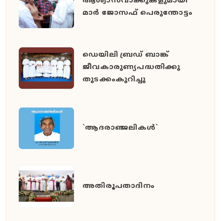
ആശ്വാസവാക്കുകളുമായി
മാർ ജോസഫ് പെരുന്തോട്ടം
ഡെയിലി ബ്രഡ് ബാങ്ക്
ജീവകാരുണ്യപദ്ധതിക്കു
തുടക്കംകുറിച്ചു
`ആദരാഞ്ജലികൾ`
അതിരൂപതാദിനം