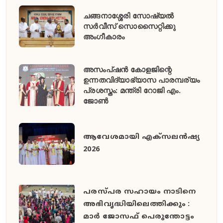
ചങ്ങനാശ്ശേരി സോഷ്യൽ
സർവീസ് സൊസൈറ്റിക്കു
അംഗീകാരം
അസംപ്ഷൻ കോളജിന്റെ
ഉന്നതവിദ്യാഭ്യാസ പാരമ്പര്യം
പ്രശസ്തം: മന്ത്രി റോജി എം.
ജോൺ
ആവേശമായി എക്സലൻഷ്യ
2026
പരസ്പര സഹായം നാടിനെ
അഭിവൃദ്ധിയിലെത്തിക്കും :
മാർ ജോസഫ് പെരുന്തോട്ടം