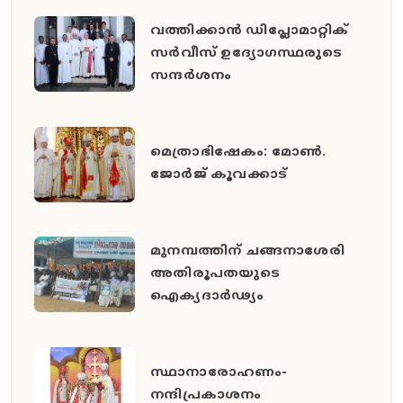
വത്തിക്കാൻ ഡിപ്ലോമാറ്റിക്
സർവീസ് ഉദ്യോഗസ്ഥരുടെ
സന്ദർശനം
മെത്രാഭിഷേകം: മോൺ.
ജോർജ് കൂവക്കാട്
മുനമ്പത്തിന് ചങ്ങനാശേരി
അതിരൂപതയുടെ
ഐക്യദാർഢ്യം
സ്ഥാനാരോഹണം-
നന്ദിപ്രകാശനം