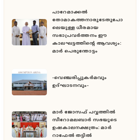
പാറേമാക്കൽ
തോമാകത്തനാരുടേതുപോ
ലെയുള്ള ധീരമായ
സഭാപ്രവർത്തനം ഈ
കാലഘട്ടത്തിൻ്റെ ആവശ്യം:
മാർ പെരുന്തോട്ടം
-വെഞ്ചരിപ്പുകർമവും
ഉദ്ഘാടനവും-
മാർ ജോസഫ് പവ്വത്തിൽ
സീറോമലബാർ സഭയുടെ
ഉഷകാലനക്ഷത്രം: മാർ
റാഫേൽ തട്ടിൽ