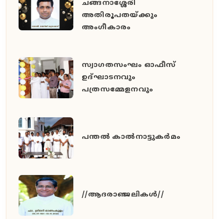
ചങ്ങനാശ്ശേരി
അതിരൂപതയ്ക്കും
അംഗീകാരം
സ്വാഗതസംഘം ഓഫീസ്
ഉദ്ഘാടനവും
പത്രസമ്മേളനവും
പന്തൽ കാൽനാട്ടുകർമം
//ആദരാഞ്ജലികൾ//