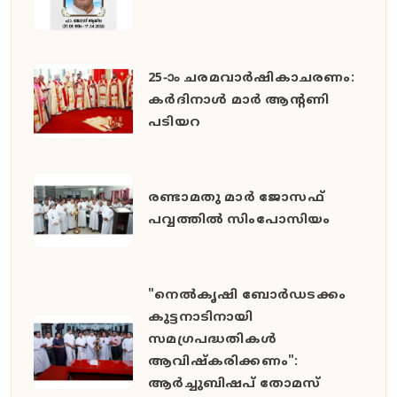
25-ാം ചരമവാർഷികാചരണം:
കർദിനാൾ മാർ ആന്റണി
പടിയറ
രണ്ടാമതു മാർ ജോസഫ്
പവ്വത്തിൽ സിംപോസിയം
"നെൽകൃഷി ബോർഡടക്കം
കുട്ടനാടിനായി
സമഗ്രപദ്ധതികൾ
ആവിഷ്കരിക്കണം":
ആർച്ചുബിഷപ് തോമസ്