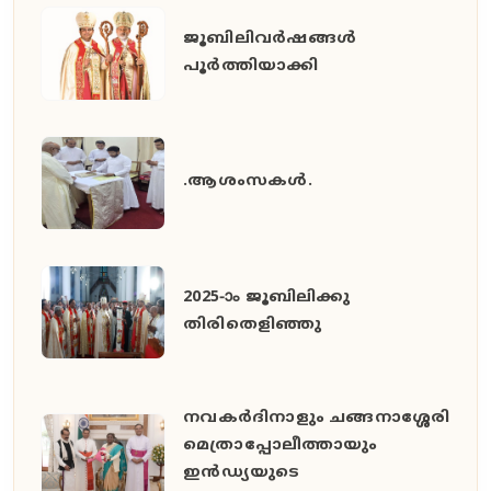
ജൂബിലിവർഷങ്ങൾ
പൂർത്തിയാക്കി
.ആശംസകൾ.
2025-ാം ജൂബിലിക്കു
തിരിതെളിഞ്ഞു
നവകർദിനാളും ചങ്ങനാശ്ശേരി
മെത്രാപ്പോലീത്തായും
ഇൻഡ്യയുടെ