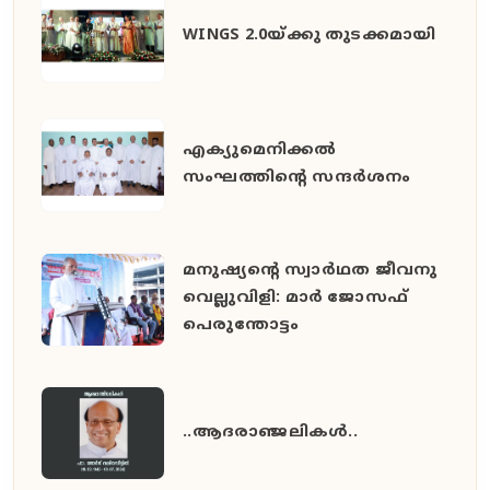
WINGS 2.0യ്ക്കു തുടക്കമായി
എക്യുമെനിക്കൽ
സംഘത്തിന്റെ സന്ദർശനം
മനുഷ്യൻ്റെ സ്വാർഥത ജീവനു
വെല്ലുവിളി: മാർ ജോസഫ്
പെരുന്തോട്ടം
..ആദരാഞ്ജലികൾ..