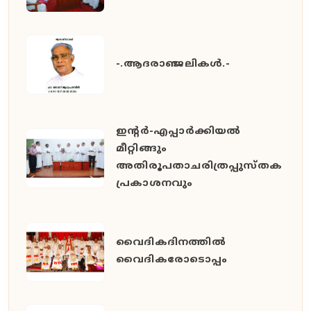
-.ആദരാഞ്ജലികൾ.-
ഇൻ്റർ-എപ്പാർക്കിയൽ
മീറ്റിങ്ങും
അതിരൂപതാചരിത്രപ്പുസ്തക
പ്രകാശനവും
വൈദികദിനത്തിൽ
വൈദികരോടൊപ്പം