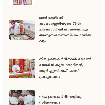
മാർ ജയിംസ്
കാളാശ്ശേരിയുടെ 75-ാം
ചരമവാർഷികാചരണവും
അനുസ്മരണസിംപോസിയ
വും
നിയുക്തകർദിനാൾ മോൺ.
ജോർജ് കൂവക്കാടിൻ്റെ
ആർച്ചുബിഷപ് പദവി
പ്രഖ്യാപനം
നിയുക്തകർദിനാളിനു
സ്വീകരണം