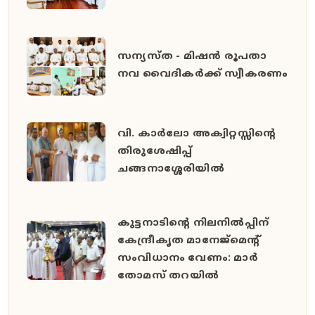
സന്യസ്ത - മിഷൻ രൂപതാ
നവ വൈദികർക്ക് സ്വീകരണം
വി. കാർലോ അക്വിറ്റസ്സിന്റെ
തിരുശേഷിപ്പ്
ചങ്ങനാശ്ശേരിയിൽ
കുട്ടനാടിന്റെ നിലനിൽപ്പിന്
കേന്ദ്രീകൃത മാനേജ്മെന്റ്
സംവിധാനം വേണം: മാർ
തോമസ് തറയിൽ