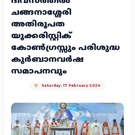
ദിവസത്തിൽ
ചങ്ങനാശ്ശേരി
അതിരൂപത
യൂക്കരിസ്റ്റിക്
കോൺഗ്രസ്സും പരിശുദ്ധ
കുർബാനവർഷ
സമാപനവും
Saturday, 17 February 2024