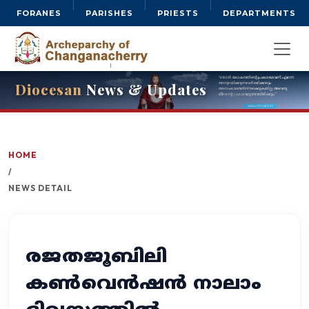
FORANES
PARISHES
PRIESTS
DEPARTMENTS
Diocesan
News & Updates
HOME
/
NEWS DETAIL
രജതജൂബിലി
കൺവെൻഷൻ നാലാം