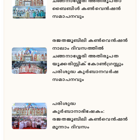
ചങ്ങനാശ്ശേരി അതിരൂപതാ
ബൈബിൾ കൺവെൻഷൻ
സമാപനവും
രജതജൂബിലി കൺവെൻഷൻ
നാലാം ദിവസത്തിൽ
ചങ്ങനാശ്ശേരി അതിരൂപത
യൂക്കരിസ്റ്റിക് കോൺഗ്രസ്സും
പരിശുദ്ധ കുർബാനവർഷ
സമാപനവും
പരിശുദ്ധ
കുർബാനാഭിഷേകം:
രജതജൂബിലി കൺവെൻഷൻ
മൂന്നാം ദിവസം