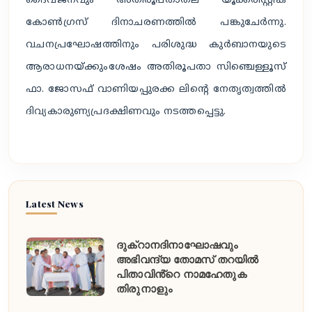
ദൈവജനവും അതിരൂപതാതല യൂക്കരിസ്റ്റിക്
കോൺഗ്രസ് ദിനാചരണത്തിൽ പങ്കുചേർന്നു.
വചനപ്രഘോഷത്തിനും പരിശുദ്ധ കുർബാനയുടെ
ആരാധനയ്ക്കുംശേഷം അതിരൂപതാ സിഞ്ചെള്ളൂസ്
ഫാ. ജോസഫ് വാണിയപ്പുരക്ക ലിൻ്റെ നേതൃത്വത്തിൽ
ദിവ്യകാരുണ്യപ്രദക്ഷിണവും നടത്തപ്പെട്ടു.
Latest News
ദുക്റാനദിനാഘോഷവും
അഭിവന്ദ്യ തോമസ് തറയിൽ
പിതാവിൻ്റെ നാമഹേതുക
തിരുനാളും