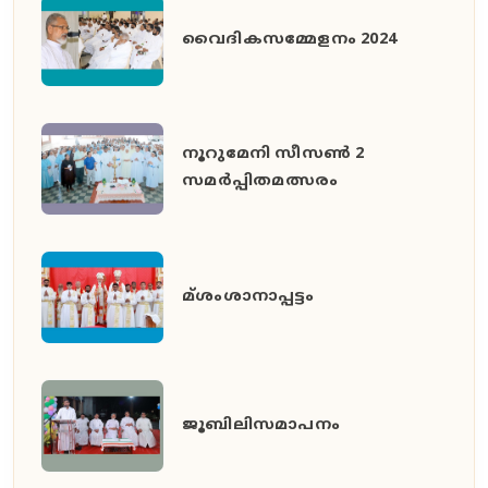
വൈദികസമ്മേളനം 2024
നൂറുമേനി സീസൺ 2
സമർപ്പിതമത്സരം
മ്ശംശാനാപ്പട്ടം
ജൂബിലിസമാപനം