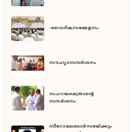
-വൈദികസമ്മേളനം-
സൗഹൃദസന്ദർശനം
സഹായമെത്രാന്റെ
സന്ദർശനം
സീറോമലബാർസഭയ്ക്കും