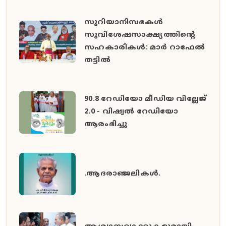
സുറിയാനിസഭകൾ
സുവിശേഷസാക്ഷ്യത്തിൻ്റെ
സഹകാരികൾ: മാർ റാഫേൽ
തട്ടിൽ
90.8 റേഡിയോ മീഡിയ വില്ലേജ്
2.0 - വിഷ്വൽ റേഡിയോ
ആരംഭിച്ചു
.ആദരാഞ്ജലികൾ.