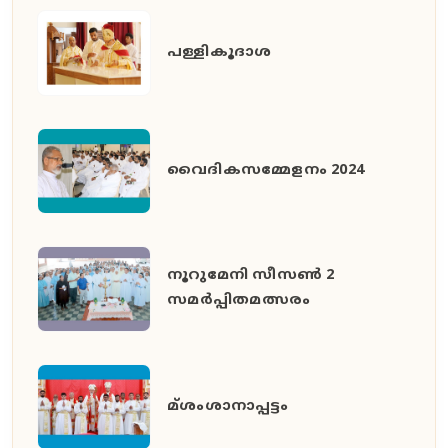
പള്ളികൂദാശ
വൈദികസമ്മേളനം 2024
നൂറുമേനി സീസൺ 2
സമർപ്പിതമത്സരം
മ്ശംശാനാപ്പട്ടം