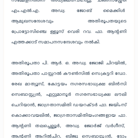
സമ്മേളനത്തിന് അധ്യക്ഷതവഹിച്ചു. ചങ്ങനാശ്ശേരി
എം.എൽ.എ. അഡ്വ. ജോബ് മൈക്കിൾ
ആമുഖസന്ദേശവും അതിരൂപതയുടെ
പ്രോട്ടോസിഞ്ചെ ള്ളൂസ് വെരി റവ. ഫാ. ആൻ്റണി
എത്തക്കാട് സമാപനസന്ദേശവും നൽകി.
അതിരൂപതാ പി. ആർ. ഒ. അഡ്വ. ജോജി ചിറയിൽ,
അതിരൂപതാ പാസ്റ്ററൽ കൗൺസിൽ സെക്രട്ടറി ഡോ.
രേഖ മാത്യൂസ്, കോട്ടയം നഗരസഭാധ്യക്ഷ ബിൻസി
സെബാസ്റ്റ്യൻ, ഏറ്റുമാനൂർ നഗരസഭാധ്യക്ഷ ലൗലി
ചെറിയാൻ, ജാഗ്രതാസമിതി ഡയറക്ടർ ഫാ. ജയിംസ്
കൊക്കാവയലിൽ, ജാഗ്രതാസമിതിയംഗങ്ങളായ ഫാ.
ആൻ്റണി തലച്ചെല്ലൂർ, അഡ്വ. ജോർജ് വർഗീസ്,
ആൻ്റണി ആറിൽചിറ, ബിജു സെബാസ്റ്റ്യൻ, ടോം