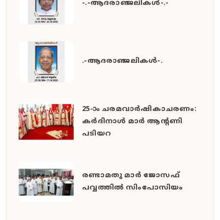
-.-ആദരാഞ്ജലികൾ-.-
.-ആദരാഞ്ജലികൾ-.
25-ാം ചരമവാർഷികാചരണം:
കർദിനാൾ മാർ ആന്റണി
പടിയറ
രണ്ടാമതു മാർ ജോസഫ്
പവ്വത്തിൽ സിംപോസിയം