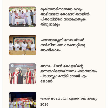
ദുക്റാനദിനാഘോഷവും
അഭിവന്ദ്യ തോമസ് തറയിൽ
പിതാവിൻ്റെ നാമഹേതുക
തിരുനാളും
ചങ്ങനാശ്ശേരി സോഷ്യൽ
സർവീസ് സൊസൈറ്റിക്കു
അംഗീകാരം
അസംപ്ഷൻ കോളജിന്റെ
ഉന്നതവിദ്യാഭ്യാസ പാരമ്പര്യം
പ്രശസ്തം: മന്ത്രി റോജി എം.
ജോൺ
ആവേശമായി എക്സലൻഷ്യ
2026