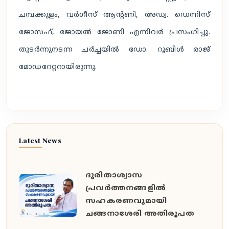
ചമ്പക്കുളം, വർഗീസ് ആൻ്റണി, അഡ്വ. ഡെന്നിസ്
ജോസഫ്, ജോയൽ ജോണി എന്നിവർ പ്രസംഗിച്ചു.
തുടർന്നുനടന്ന ചർച്ചയിൽ ഡോ. റൂബിൾ രാജ്
മോഡറേറ്ററായിരുന്നു.
Latest News
ദുരിതാശ്വാസ
പ്രവർത്തനങ്ങളിൽ
സഹകരണവുമായി
ചങ്ങനാശേരി അതിരൂപത