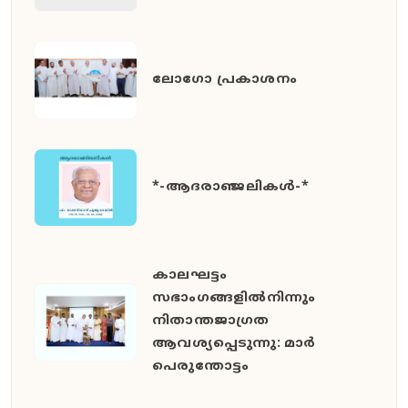
ലോഗോ പ്രകാശനം
*-ആദരാഞ്ജലികൾ-*
കാലഘട്ടം
സഭാംഗങ്ങളിൽനിന്നും
നിതാന്തജാഗ്രത
ആവശ്യപ്പെടുന്നു: മാർ
പെരുന്തോട്ടം