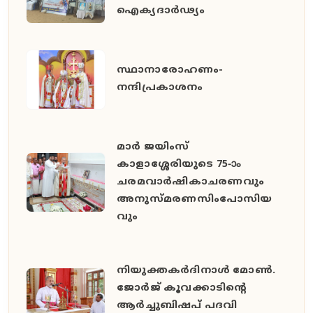
ഐക്യദാർഢ്യം
സ്ഥാനാരോഹണം-
നന്ദിപ്രകാശനം
മാർ ജയിംസ്
കാളാശ്ശേരിയുടെ 75-ാം
ചരമവാർഷികാചരണവും
അനുസ്മരണസിംപോസിയ
വും
നിയുക്തകർദിനാൾ മോൺ.
ജോർജ് കൂവക്കാടിൻ്റെ
ആർച്ചുബിഷപ് പദവി