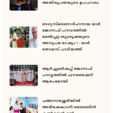
അതിരൂപതയുടെ ഉപഹാരം
ഭാഗ്യസ്മരണാർഹനായ മാർ
ജോസഫ് പൗവത്തിൽ:
മേൽപ്പട്ട ശുശ്രൂഷയുടെ
അനുപമ ഭാഷ്യം ! - മാർ
തോമസ് പാടിയത്ത്
ആർച്ചുബിഷപ്പ് ജോസഫ്
പൗവ്വത്തിൽ ഫൗണ്ടേഷന്
ആരംഭമായി
ചങ്ങനാശ്ശേരിയിൽ
അഭിഷേകാഗ്നി ബൈബിൾ