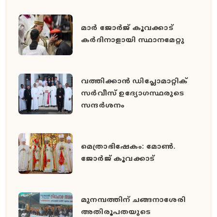
മാർ ജോർജ് കൂവക്കാട്
കർദിനാളായി സ്ഥാനമേറ്റു
വത്തിക്കാൻ ഡിപ്ലോമാറ്റിക്
സർവീസ് ഉദ്യോഗസ്ഥരുടെ
സന്ദർശനം
മെത്രാഭിഷേകം: മോൺ.
ജോർജ് കൂവക്കാട്
മുനമ്പത്തിന് ചങ്ങനാശേരി
അതിരൂപതയുടെ