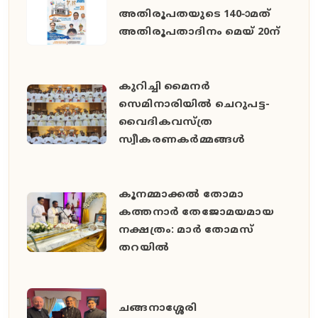
അതിരൂപതയുടെ 140-ാമത്
അതിരൂപതാദിനം മെയ് 20ന്
കുറിച്ചി മൈനർ
സെമിനാരിയിൽ ചെറുപട്ട-
വൈദികവസ്ത്ര
സ്വീകരണകർമ്മങ്ങൾ
കൂനമ്മാക്കൽ തോമാ
കത്തനാർ തേജോമയമായ
നക്ഷത്രം: മാർ തോമസ്
തറയിൽ
ചങ്ങനാശ്ശേരി