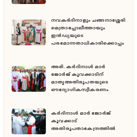
നവകർദിനാളും ചങ്ങനാശ്ശേരി
മെത്രാപ്പോലീത്തായും
ഇൻഡ്യയുടെ
പരമോന്നതാധികാരിക്കൊപ്പം
അഭി. കർദിനാൾ മാർ
ജോർജ് കൂവക്കാടിന്
മാതൃഅതിരൂപതയുടെ
ഔദ്യോഗികസ്വീകരണം
കർദിനാൾ മാർ ജോർജ്
കൂവക്കാട്
അതിരൂപതാകേന്ദ്രത്തിൽ