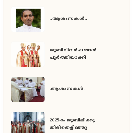
..ആശംസകൾ..
ജൂബിലിവർഷങ്ങൾ
പൂർത്തിയാക്കി
.ആശംസകൾ.
2025-ാം ജൂബിലിക്കു
തിരിതെളിഞ്ഞു