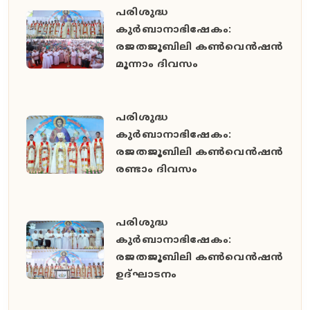
പരിശുദ്ധ
കുർബാനാഭിഷേകം:
രജതജൂബിലി കൺവെൻഷൻ
മൂന്നാം ദിവസം
പരിശുദ്ധ
കുർബാനാഭിഷേകം:
രജതജൂബിലി കൺവെൻഷൻ
രണ്ടാം ദിവസം
പരിശുദ്ധ
കുർബാനാഭിഷേകം:
രജതജൂബിലി കൺവെൻഷൻ
ഉദ്ഘാടനം