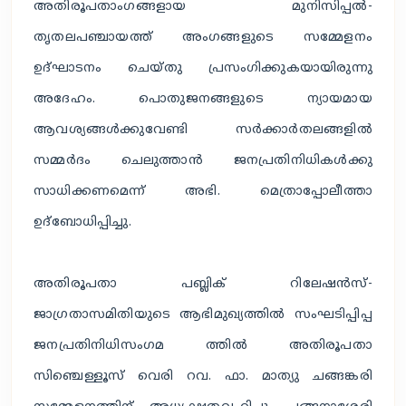
അതിരൂപതാംഗങ്ങളായ മുനിസിപ്പൽ-
തൃതലപഞ്ചായത്ത് അംഗങ്ങളുടെ സമ്മേളനം
ഉദ്ഘാടനം ചെയ്തു പ്രസംഗിക്കുകയായിരുന്നു
അദേഹം. പൊതുജനങ്ങളുടെ ന്യായമായ
ആവശ്യങ്ങൾക്കുവേണ്ടി സർക്കാർതലങ്ങളിൽ
സമ്മർദം ചെലുത്താൻ ജനപ്രതിനിധികൾക്കു
സാധിക്കണമെന്ന് അഭി. മെത്രാപ്പോലീത്താ
ഉദ്ബോധിപ്പിച്ചു.
അതിരൂപതാ പബ്ലിക് റിലേഷൻസ്-
ജാഗ്രതാസമിതിയുടെ ആഭിമുഖ്യത്തിൽ സംഘടിപ്പിപ്പ
ജനപ്രതിനിധിസംഗമ ത്തിൽ അതിരൂപതാ
സിഞ്ചെള്ളൂസ് വെരി റവ. ഫാ. മാത്യു ചങ്ങങ്കരി