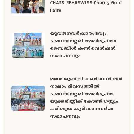
CHASS-REHASWISS Charity Goat
Farm
യുവജനവർഷാരംഭവും
ചങ്ങനാശ്ശേരി അതിരൂപതാ
ബൈബിൾ കൺവെൻഷൻ
സമാപനവും
രജതജൂബിലി കൺവെൻഷൻ
നാലാം ദിവസത്തിൽ
ചങ്ങനാശ്ശേരി അതിരൂപത
യൂക്കരിസ്റ്റിക് കോൺഗ്രസ്സും
പരിശുദ്ധ കുർബാനവർഷ
സമാപനവും