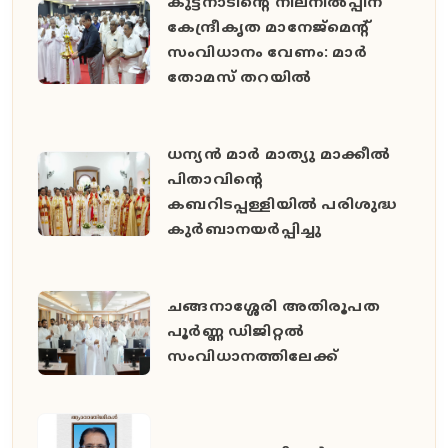
കുട്ടനാടിന്റെ നിലനിൽപ്പിന്
കേന്ദ്രീകൃത മാനേജ്മെന്റ്
സംവിധാനം വേണം: മാർ
തോമസ് തറയിൽ
ധന്യൻ മാർ മാത്യു മാക്കീൽ
പിതാവിൻ്റെ
കബറിടപ്പള്ളിയിൽ പരിശുദ്ധ
കുർബാനയർപ്പിച്ചു
ചങ്ങനാശ്ശേരി അതിരൂപത
പൂർണ്ണ ഡിജിറ്റൽ
സംവിധാനത്തിലേക്ക്