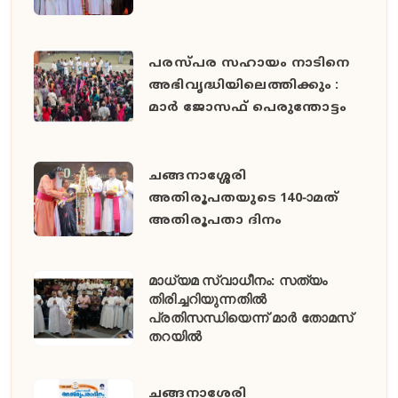
പരസ്പര സഹായം നാടിനെ
അഭിവൃദ്ധിയിലെത്തിക്കും :
മാർ ജോസഫ് പെരുന്തോട്ടം
ചങ്ങനാശ്ശേരി
അതിരൂപതയുടെ 140-ാമത്
അതിരൂപതാ ദിനം
മാധ്യമ സ്വാധീനം: സത്യം
തിരിച്ചറിയുന്നതിൽ
പ്രതിസന്ധിയെന്ന് മാർ തോമസ്
തറയിൽ
ചങ്ങനാശേരി