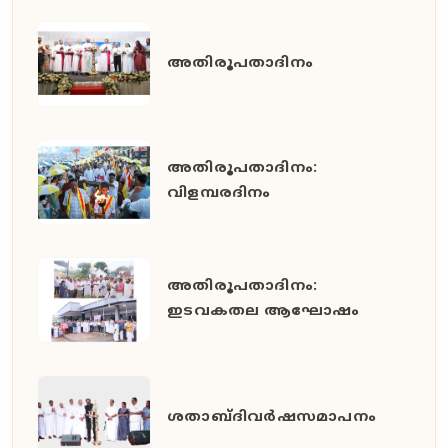
അതിരൂപതാദിനം
അതിരൂപതാദിനം:
വിളമ്പരദിനം
അതിരൂപതാദിനം:
ഇടവകതല ആഘോഷം
ശതാബ്ദിവർഷസമാപനം