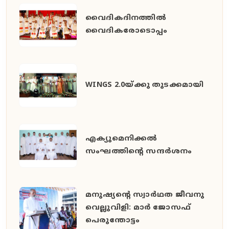
വൈദികദിനത്തിൽ
വൈദികരോടൊപ്പം
WINGS 2.0യ്ക്കു തുടക്കമായി
എക്യുമെനിക്കൽ
സംഘത്തിന്റെ സന്ദർശനം
മനുഷ്യൻ്റെ സ്വാർഥത ജീവനു
വെല്ലുവിളി: മാർ ജോസഫ്
പെരുന്തോട്ടം