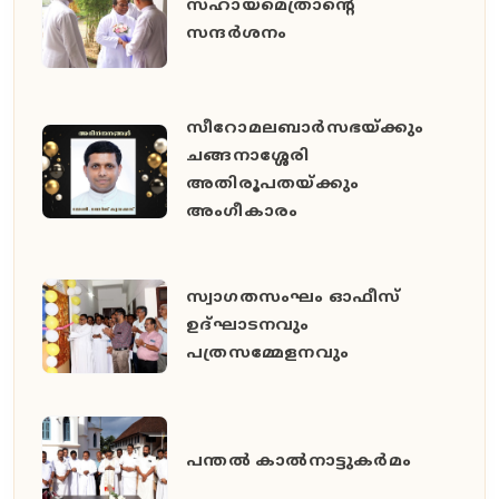
സഹായമെത്രാന്റെ
സന്ദർശനം
സീറോമലബാർസഭയ്ക്കും
ചങ്ങനാശ്ശേരി
അതിരൂപതയ്ക്കും
അംഗീകാരം
സ്വാഗതസംഘം ഓഫീസ്
ഉദ്ഘാടനവും
പത്രസമ്മേളനവും
പന്തൽ കാൽനാട്ടുകർമം