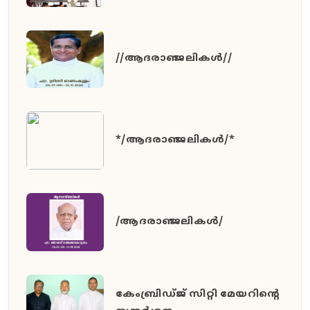
//ആദരാഞ്ജലികൾ//
*/ആദരാഞ്ജലികൾ/*
/ആദരാഞ്ജലികൾ/
കേംബ്രിഡ്ജ് സിറ്റി മേയറിൻ്റെ