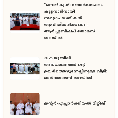
"നെൽകൃഷി ബോർഡടക്കം
കുട്ടനാടിനായി
സമഗ്രപദ്ധതികൾ
ആവിഷ്കരിക്കണം":
ആർച്ചുബിഷപ് തോമസ്
തറയിൽ
2025 ജൂബിലി
അജപാലനത്തിന്റെ
ഉയർത്തെഴുന്നേല്പിനുള്ള വിളി:
മാർ തോമസ് തറയിൽ
ഇൻ്റർ-എപ്പാർക്കിയൽ മീറ്റിങ്