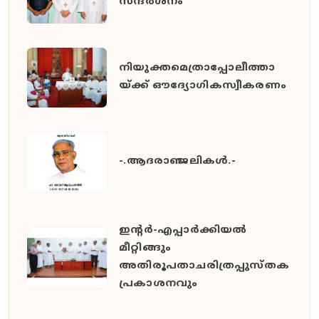
സന്ദർശനം
നിയുക്തമെത്രാപ്പോലീത്താ
യ്ക്ക് ഔദ്യോഗികസ്വീകരണം
-.ആദരാഞ്ജലികൾ.-
ഇൻ്റർ-എപ്പാർക്കിയൽ
മീറ്റിങ്ങും
അതിരൂപതാചരിത്രപ്പുസ്തക
പ്രകാശനവും