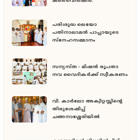
കൺവെൻഷൻ.
പരിശുദ്ധ ലെയോ
പതിനാലാമൻ പാപ്പായുടെ
സ്നേഹസമ്മാനം
സന്യസ്ത - മിഷൻ രൂപതാ
നവ വൈദികർക്ക് സ്വീകരണം
വി. കാർലോ അക്വിറ്റസ്സിന്റെ
തിരുശേഷിപ്പ്
ചങ്ങനാശ്ശേരിയിൽ