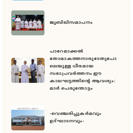
ജൂബിലിസമാപനം
പാറേമാക്കൽ
തോമാകത്തനാരുടേതുപോ
ലെയുള്ള ധീരമായ
സഭാപ്രവർത്തനം ഈ
കാലഘട്ടത്തിൻ്റെ ആവശ്യം:
മാർ പെരുന്തോട്ടം
-വെഞ്ചരിപ്പുകർമവും
ഉദ്ഘാടനവും-