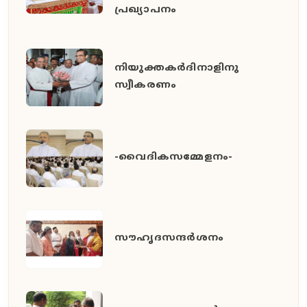
പ്രഖ്യാപനം
നിയുക്തകർദിനാളിനു
സ്വീകരണം
-വൈദികസമ്മേളനം-
സൗഹൃദസന്ദർശനം