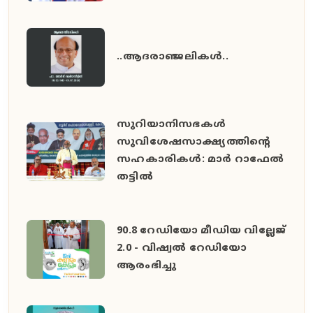
..ആദരാഞ്ജലികൾ..
സുറിയാനിസഭകൾ
സുവിശേഷസാക്ഷ്യത്തിൻ്റെ
സഹകാരികൾ: മാർ റാഫേൽ
തട്ടിൽ
90.8 റേഡിയോ മീഡിയ വില്ലേജ്
2.0 - വിഷ്വൽ റേഡിയോ
ആരംഭിച്ചു