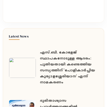
Latest News
എസ്.ബി. കോളേജ്
സ്ഥാപകനോടുള്ള ആദരം:
പുതിയതായി കണ്ടെത്തിയ
സസ്യത്തിന് 'പോളികാർപ്പിയ
കുര്യാളശ്ശേരിയാന' എന്ന്
നാമകരണം
ദുരിതാശ്വാസ
പ്രവർത്തനങ്ങളിൽ