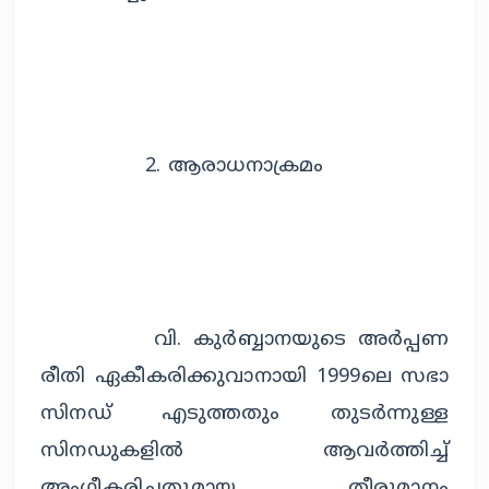
		2. ആരാധനാക്രമം
		വി. കുർബ്ബാനയുടെ അർപ്പണ 
രീതി ഏകീകരിക്കുവാനായി 1999ലെ സഭാ 
സിനഡ് എടുത്തതും തുടർന്നുള്ള 
സിനഡുകളിൽ ആവർത്തിച്ച് 
അംഗീകരിച്ചതുമായ തീരുമാനം 