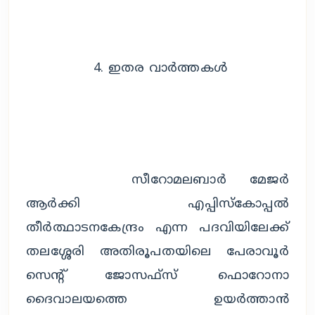
		4. ഇതര വാർത്തകൾ
		സീറോമലബാർ മേജർ 
ആർക്കി എപ്പിസ്കോപ്പൽ 
തീർത്ഥാടനകേന്ദ്രം എന്ന പദവിയിലേക്ക് 
തലശ്ശേരി അതിരൂപതയിലെ പേരാവൂർ 
സെന്റ് ജോസഫ്സ് ഫൊറോനാ 
ദൈവാലയത്തെ ഉയർത്താൻ 