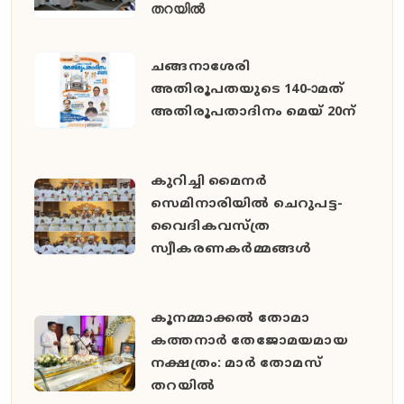
തറയിൽ
ചങ്ങനാശേരി
അതിരൂപതയുടെ 140-ാമത്
അതിരൂപതാദിനം മെയ് 20ന്
കുറിച്ചി മൈനർ
സെമിനാരിയിൽ ചെറുപട്ട-
വൈദികവസ്ത്ര
സ്വീകരണകർമ്മങ്ങൾ
കൂനമ്മാക്കൽ തോമാ
കത്തനാർ തേജോമയമായ
നക്ഷത്രം: മാർ തോമസ്
തറയിൽ