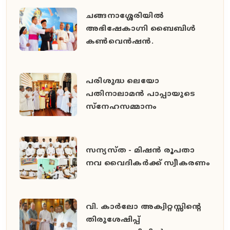
ചങ്ങനാശ്ശേരിയിൽ
അഭിഷേകാഗ്നി ബൈബിൾ
കൺവെൻഷൻ.
പരിശുദ്ധ ലെയോ
പതിനാലാമൻ പാപ്പായുടെ
സ്നേഹസമ്മാനം
സന്യസ്ത - മിഷൻ രൂപതാ
നവ വൈദികർക്ക് സ്വീകരണം
വി. കാർലോ അക്വിറ്റസ്സിന്റെ
തിരുശേഷിപ്പ്