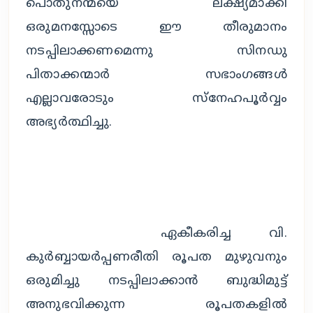
പൊതുനന്മയെ ലക്ഷ്യമാക്കി 
ഒരുമനസ്സോടെ ഈ തീരുമാനം 
നടപ്പിലാക്കണമെന്നു സിനഡു 
പിതാക്കന്മാർ സഭാംഗങ്ങൾ 
എല്ലാവരോടും സ്നേഹപൂർവ്വം 
അഭ്യർത്ഥിച്ചു.
		ഏകീകരിച്ച വി. 
കുർബ്ബായർപ്പണരീതി രൂപത മുഴുവനും 
ഒരുമിച്ചു നടപ്പിലാക്കാൻ ബുദ്ധിമുട്ട് 
അനുഭവിക്കുന്ന രൂപതകളിൽ 