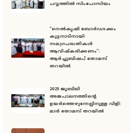
പവ്വത്തിൽ സിംപോസിയം
"നെൽകൃഷി ബോർഡടക്കം
കുട്ടനാടിനായി
സമഗ്രപദ്ധതികൾ
ആവിഷ്കരിക്കണം":
ആർച്ചുബിഷപ് തോമസ്
തറയിൽ
2025 ജൂബിലി
അജപാലനത്തിന്റെ
ഉയർത്തെഴുന്നേല്പിനുള്ള വിളി:
മാർ തോമസ് തറയിൽ