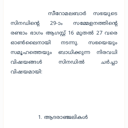
സീറോമലബാർ സഭയുടെ 
സിനഡിന്റെ 29-ാം സമ്മേളനത്തിന്റെ 
രണ്ടാം ഭാഗം ആഗസ്റ്റ് 16 മുതൽ 27 വരെ 
ഓൺലൈനായി നടന്നു. സഭയെയും 
സമൂഹത്തെയും ബാധിക്കുന്ന നിരവധി 
വിഷയങ്ങൾ സിനഡിൽ ചർച്ചാ 
വിഷയമായി:
		1. ആദരാഞ്ജലികൾ