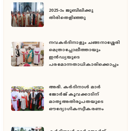
2025-ാം ജൂബിലിക്കു
തിരിതെളിഞ്ഞു
നവകർദിനാളും ചങ്ങനാശ്ശേരി
മെത്രാപ്പോലീത്തായും
ഇൻഡ്യയുടെ
പരമോന്നതാധികാരിക്കൊപ്പം
അഭി. കർദിനാൾ മാർ
ജോർജ് കൂവക്കാടിന്
മാതൃഅതിരൂപതയുടെ
ഔദ്യോഗികസ്വീകരണം