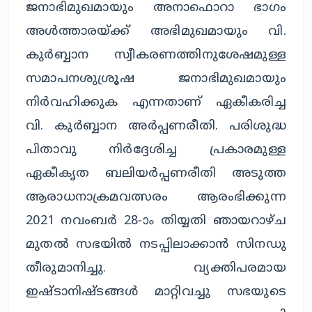
ജനാഭിമുഖമായും അനാഫൊറാ ഭാഗം 
അൾത്താരയ്ക്ക് അഭിമുഖമായും വി. 
കുർബ്ബാന സ്വീകരണത്തിനുശേഷമുള്ള 
സമാപനശുശ്രൂഷ ജനാഭിമുഖമായും 
നിർവഹിക്കുക എന്നതാണ് ഏകീകരിച്ച 
വി. കുർബ്ബാന അർപ്പണരീതി. പരിശുദ്ധ 
പിതാവു നിർദ്ദേശിച്ച പ്രകാരമുള്ള 
ഏകീകൃത ബലിയർപ്പണരീതി അടുത്ത 
ആരാധനാക്രമവത്സരം ആരംഭിക്കുന്ന 
2021 നവംബർ 28-ാം തിയ്യതി ഞായറാഴ്ച 
മുതൽ സഭയിൽ നടപ്പിലാക്കാൻ സിനഡു 
തീരുമാനിച്ചു. വ്യക്തിപരമായ 
ഇഷ്ടാനിഷ്ടങ്ങൾ മാറ്റിവച്ചു സഭയുടെ 