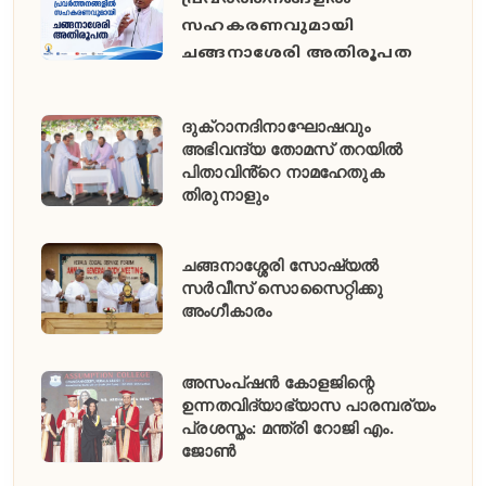
സഹകരണവുമായി
ചങ്ങനാശേരി അതിരൂപത
ദുക്റാനദിനാഘോഷവും
അഭിവന്ദ്യ തോമസ് തറയിൽ
പിതാവിൻ്റെ നാമഹേതുക
തിരുനാളും
ചങ്ങനാശ്ശേരി സോഷ്യൽ
സർവീസ് സൊസൈറ്റിക്കു
അംഗീകാരം
അസംപ്ഷൻ കോളജിന്റെ
ഉന്നതവിദ്യാഭ്യാസ പാരമ്പര്യം
പ്രശസ്തം: മന്ത്രി റോജി എം.
ജോൺ