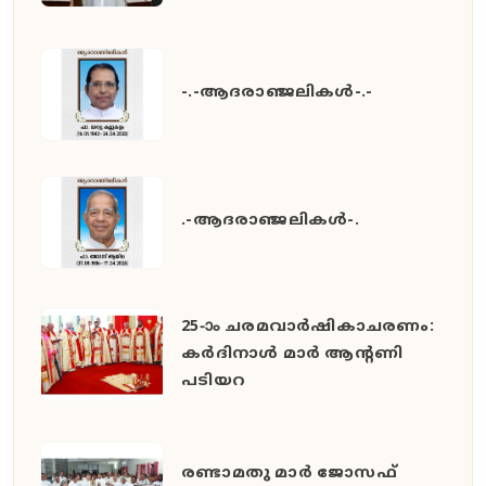
-.-ആദരാഞ്ജലികൾ-.-
.-ആദരാഞ്ജലികൾ-.
25-ാം ചരമവാർഷികാചരണം:
കർദിനാൾ മാർ ആന്റണി
പടിയറ
രണ്ടാമതു മാർ ജോസഫ്