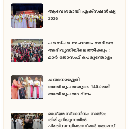
ആവേശമായി എക്സലൻഷ്യ
2026
പരസ്പര സഹായം നാടിനെ
അഭിവൃദ്ധിയിലെത്തിക്കും :
മാർ ജോസഫ് പെരുന്തോട്ടം
ചങ്ങനാശ്ശേരി
അതിരൂപതയുടെ 140-ാമത്
അതിരൂപതാ ദിനം
മാധ്യമ സ്വാധീനം: സത്യം
തിരിച്ചറിയുന്നതിൽ
പ്രതിസന്ധിയെന്ന് മാർ തോമസ്