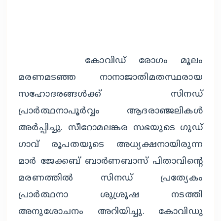
		കോവിഡ് രോഗം മൂലം 
മരണമടഞ്ഞ നാനാജാതിമതസ്ഥരായ 
സഹോദരങ്ങൾക്ക് സിനഡ് 
പ്രാർത്ഥനാപൂർവ്വം ആദരാഞ്ജലികൾ 
അർപ്പിച്ചു. സീറോമലങ്കര സഭയുടെ ​ഗുഡ്​
ഗാവ് രൂപതയുടെ അധ്യക്ഷനായിരുന്ന 
മാർ ജേക്കബ് ബാർണബാസ് പിതാവിന്റെ 
മരണത്തിൽ സിനഡ് പ്രത്യേകം 
പ്രാർത്ഥനാ ശുശ്രൂഷ നടത്തി 
അനുശോചനം അറിയിച്ചു. കോവിഡു 