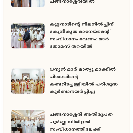
ചങ്ങനാശ്ശേരിയിൽ
കുട്ടനാടിന്റെ നിലനിൽപ്പിന്
കേന്ദ്രീകൃത മാനേജ്മെന്റ്
സംവിധാനം വേണം: മാർ
തോമസ് തറയിൽ
ധന്യൻ മാർ മാത്യു മാക്കീൽ
പിതാവിൻ്റെ
കബറിടപ്പള്ളിയിൽ പരിശുദ്ധ
കുർബാനയർപ്പിച്ചു
ചങ്ങനാശ്ശേരി അതിരൂപത
പൂർണ്ണ ഡിജിറ്റൽ
സംവിധാനത്തിലേക്ക്