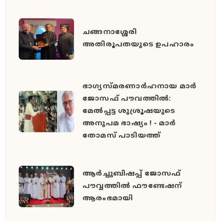
ചങ്ങനാശ്ശേരി
അതിരൂപതയുടെ ഉപഹാരം
ഭാഗ്യസ്മരണാർഹനായ മാർ
ജോസഫ് പൗവത്തിൽ:
മേൽപ്പട്ട ശുശ്രൂഷയുടെ
അനുപമ ഭാഷ്യം ! - മാർ
തോമസ് പാടിയത്ത്
ആർച്ചുബിഷപ്പ് ജോസഫ്
പൗവ്വത്തിൽ ഫൗണ്ടേഷന്
ആരംഭമായി