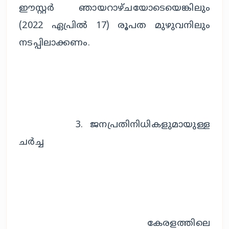
ഈസ്റ്റർ ഞായറാഴ്ചയോടെയെങ്കിലും 
(2022 ഏപ്രിൽ 17) രൂപത മുഴുവനിലും 
നടപ്പിലാക്കണം.
		3. ജനപ്രതിനിധികളുമായുള്ള 
ചർച്ച
		കേരളത്തിലെ 