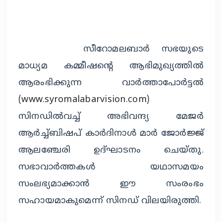
		സീറോമലബാർ സഭയുടെ 
മാധ്യമ കമ്മീഷന്റെ ആഭിമുഖ്യത്തിൽ 
ആരംഭിക്കുന്ന വാർത്താപോർട്ടൽ 
(
www.syromalabarvision.com
) 
സിനഡിൽവച്ച് അഭിവന്ദ്യ മേജർ 
ആർച്ച്ബിഷപ് കാർദിനാൾ മാർ ജോർജ്ജ് 
ആലഞ്ചേരി ഉദ്ഘാടനം ചെയ്തു. 
സഭാവാർത്തകൾ യഥാസമയം 
സംലഭ്യമാക്കാൻ ഈ സംരംഭം 
സഹായമാകുമെന്ന് സിനഡ് വിലയിരുത്തി.