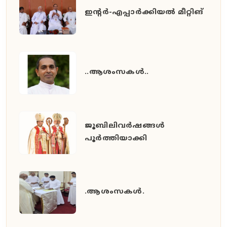
ഇൻ്റർ-എപ്പാർക്കിയൽ മീറ്റിങ്
..ആശംസകൾ..
ജൂബിലിവർഷങ്ങൾ
പൂർത്തിയാക്കി
.ആശംസകൾ.