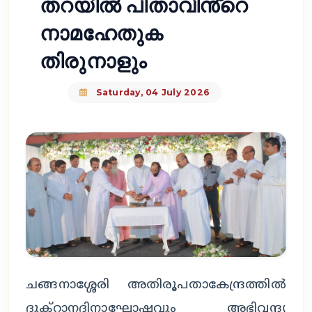
തറയിൽ പിതാവിൻ്റെ
നാമഹേതുക
തിരുനാളും
Saturday, 04 July 2026
ചങ്ങനാശ്ശേരി അതിരൂപതാകേന്ദ്രത്തിൽ
ദുക്റാനദിനാഘോഷവും അഭിവന്ദ്യ