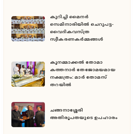
കുറിച്ചി മൈനർ
സെമിനാരിയിൽ ചെറുപട്ട-
വൈദികവസ്ത്ര
സ്വീകരണകർമ്മങ്ങൾ
കൂനമ്മാക്കൽ തോമാ
കത്തനാർ തേജോമയമായ
നക്ഷത്രം: മാർ തോമസ്
തറയിൽ
ചങ്ങനാശ്ശേരി
അതിരൂപതയുടെ ഉപഹാരം