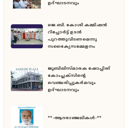
ഉദ്‌ഘാടനവും
ജെ.ബി. കോശി കമ്മിഷൻ
റിപ്പോർട്ട് ഉടൻ
പുറത്തുവിടണമെന്നു
സഭൈക്യസമ്മേളനം
ജൂബിലിസ്മാരക ഷോപ്പിങ്
കോംപ്ലക്സിന്റെ
വെഞ്ചരിപ്പുകർമവും
ഉദ്ഘാടനവും
**-ആദരാഞ്ജലികൾ-**