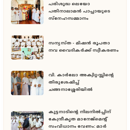
പരിശുദ്ധ ലെയോ
പതിനാലാമൻ പാപ്പായുടെ
സ്നേഹസമ്മാനം
സന്യസ്ത - മിഷൻ രൂപതാ
നവ വൈദികർക്ക് സ്വീകരണം
വി. കാർലോ അക്വിറ്റസ്സിന്റെ
തിരുശേഷിപ്പ്
ചങ്ങനാശ്ശേരിയിൽ
കുട്ടനാടിന്റെ നിലനിൽപ്പിന്
കേന്ദ്രീകൃത മാനേജ്മെന്റ്
സംവിധാനം വേണം: മാർ