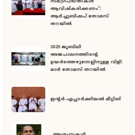
സമഗ്രപദ്ധതികൾ
ആവിഷ്കരിക്കണം":
ആർച്ചുബിഷപ് തോമസ്
തറയിൽ
2025 ജൂബിലി
അജപാലനത്തിന്റെ
ഉയർത്തെഴുന്നേല്പിനുള്ള വിളി:
മാർ തോമസ് തറയിൽ
ഇൻ്റർ-എപ്പാർക്കിയൽ മീറ്റിങ്
..ആശംസകൾ..