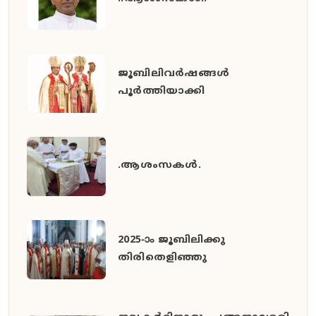
ജൂബിലിവർഷങ്ങൾ
പൂർത്തിയാക്കി
.ആശംസകൾ.
2025-ാം ജൂബിലിക്കു
തിരിതെളിഞ്ഞു