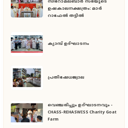
സീറോമലബാർ സഭയുടെ
ഉഷകാലനക്ഷത്രം: മാർ
റാഫേൽ തട്ടിൽ
ക്യാമ്പ് ഉദ്ഘാടനം
പ്രതിഷേധജ്വാല
വെഞ്ചരിപ്പും ഉദ്ഘാടനവും -
CHASS-REHASWISS Charity Goat
Farm