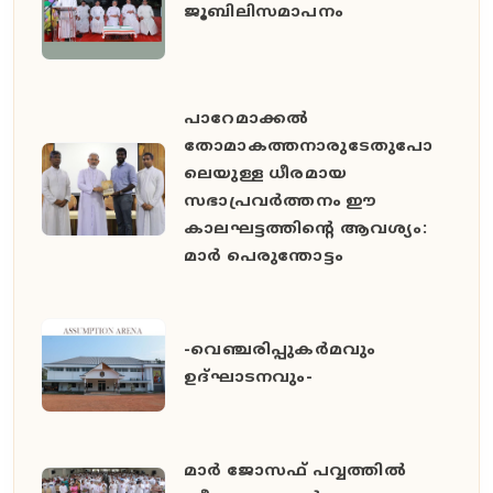
ജൂബിലിസമാപനം
പാറേമാക്കൽ
തോമാകത്തനാരുടേതുപോ
ലെയുള്ള ധീരമായ
സഭാപ്രവർത്തനം ഈ
കാലഘട്ടത്തിൻ്റെ ആവശ്യം:
മാർ പെരുന്തോട്ടം
-വെഞ്ചരിപ്പുകർമവും
ഉദ്ഘാടനവും-
മാർ ജോസഫ് പവ്വത്തിൽ