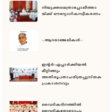
നിയുക്തമെത്രാപ്പോലീത്താ
യ്ക്ക് ഔദ്യോഗികസ്വീകരണം
-.ആദരാഞ്ജലികൾ.-
ഇൻ്റർ-എപ്പാർക്കിയൽ
മീറ്റിങ്ങും
അതിരൂപതാചരിത്രപ്പുസ്തക
പ്രകാശനവും
വൈദികദിനത്തിൽ
വൈദികരോടൊപ്പം