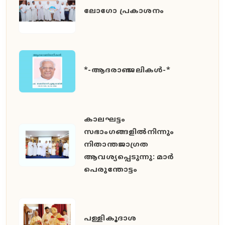
ലോഗോ പ്രകാശനം
*-ആദരാഞ്ജലികൾ-*
കാലഘട്ടം
സഭാംഗങ്ങളിൽനിന്നും
നിതാന്തജാഗ്രത
ആവശ്യപ്പെടുന്നു: മാർ
പെരുന്തോട്ടം
പള്ളികൂദാശ