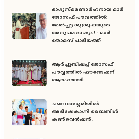
ഭാഗ്യസ്മരണാർഹനായ മാർ
ജോസഫ് പൗവത്തിൽ:
മേൽപ്പട്ട ശുശ്രൂഷയുടെ
അനുപമ ഭാഷ്യം ! - മാർ
തോമസ് പാടിയത്ത്
ആർച്ചുബിഷപ്പ് ജോസഫ്
പൗവ്വത്തിൽ ഫൗണ്ടേഷന്
ആരംഭമായി
ചങ്ങനാശ്ശേരിയിൽ
അഭിഷേകാഗ്നി ബൈബിൾ
കൺവെൻഷൻ.