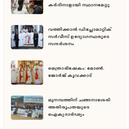
കർദിനാളായി സ്ഥാനമേറ്റു
വത്തിക്കാൻ ഡിപ്ലോമാറ്റിക്
സർവീസ് ഉദ്യോഗസ്ഥരുടെ
സന്ദർശനം
മെത്രാഭിഷേകം: മോൺ.
ജോർജ് കൂവക്കാട്
മുനമ്പത്തിന് ചങ്ങനാശേരി
അതിരൂപതയുടെ
ഐക്യദാർഢ്യം