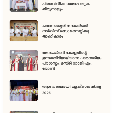
പിതാവിൻ്റെ നാമഹേതുക
തിരുനാളും
ചങ്ങനാശ്ശേരി സോഷ്യൽ
സർവീസ് സൊസൈറ്റിക്കു
അംഗീകാരം
അസംപ്ഷൻ കോളജിന്റെ
ഉന്നതവിദ്യാഭ്യാസ പാരമ്പര്യം
പ്രശസ്തം: മന്ത്രി റോജി എം.
ജോൺ
ആവേശമായി എക്സലൻഷ്യ
2026