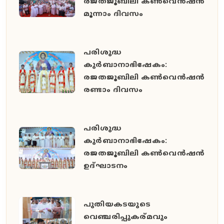
രജതജൂബിലി കൺവെൻഷൻ
മൂന്നാം ദിവസം
പരിശുദ്ധ
കുർബാനാഭിഷേകം:
രജതജൂബിലി കൺവെൻഷൻ
രണ്ടാം ദിവസം
പരിശുദ്ധ
കുർബാനാഭിഷേകം:
രജതജൂബിലി കൺവെൻഷൻ
ഉദ്ഘാടനം
പുതിയകടയുടെ
വെഞ്ചരിപ്പുകര്മവും