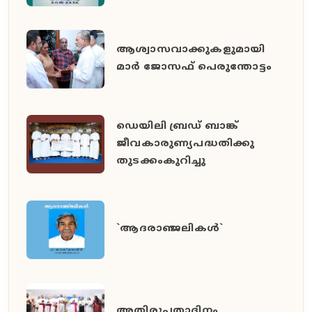
ആശ്വാസവാക്കുകളുമായി
മാർ ജോസഫ് പെരുന്തോട്ടം
ഡെയിലി ബ്രഡ് ബാങ്ക്
ജീവകാരുണ്യപദ്ധതിക്കു
തുടക്കംകുറിച്ചു
`ആദരാഞ്ജലികൾ`
അതിരൂപതാദിനം