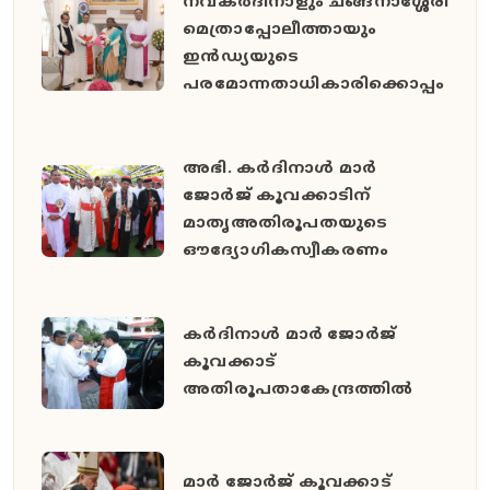
നവകർദിനാളും ചങ്ങനാശ്ശേരി
മെത്രാപ്പോലീത്തായും
ഇൻഡ്യയുടെ
പരമോന്നതാധികാരിക്കൊപ്പം
അഭി. കർദിനാൾ മാർ
ജോർജ് കൂവക്കാടിന്
മാതൃഅതിരൂപതയുടെ
ഔദ്യോഗികസ്വീകരണം
കർദിനാൾ മാർ ജോർജ്
കൂവക്കാട്
അതിരൂപതാകേന്ദ്രത്തിൽ
മാർ ജോർജ് കൂവക്കാട്