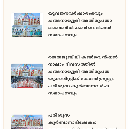
യുവജനവർഷാരംഭവും
ചങ്ങനാശ്ശേരി അതിരൂപതാ
ബൈബിൾ കൺവെൻഷൻ
സമാപനവും
രജതജൂബിലി കൺവെൻഷൻ
നാലാം ദിവസത്തിൽ
ചങ്ങനാശ്ശേരി അതിരൂപത
യൂക്കരിസ്റ്റിക് കോൺഗ്രസ്സും
പരിശുദ്ധ കുർബാനവർഷ
സമാപനവും
പരിശുദ്ധ
കുർബാനാഭിഷേകം: