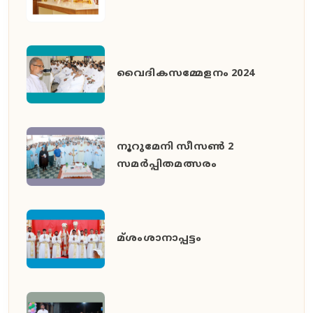
വൈദികസമ്മേളനം 2024
നൂറുമേനി സീസൺ 2
സമർപ്പിതമത്സരം
മ്ശംശാനാപ്പട്ടം