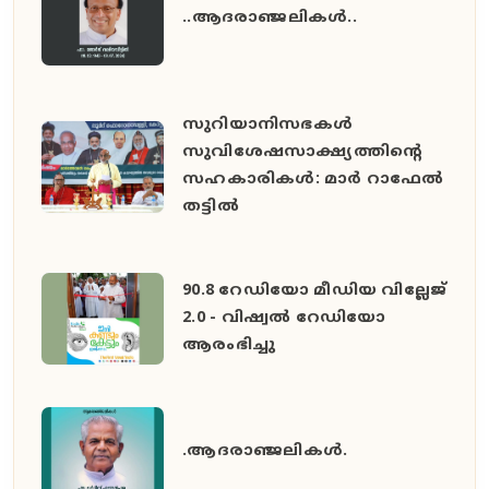
..ആദരാഞ്ജലികൾ..
സുറിയാനിസഭകൾ
സുവിശേഷസാക്ഷ്യത്തിൻ്റെ
സഹകാരികൾ: മാർ റാഫേൽ
തട്ടിൽ
90.8 റേഡിയോ മീഡിയ വില്ലേജ്
2.0 - വിഷ്വൽ റേഡിയോ
ആരംഭിച്ചു
.ആദരാഞ്ജലികൾ.