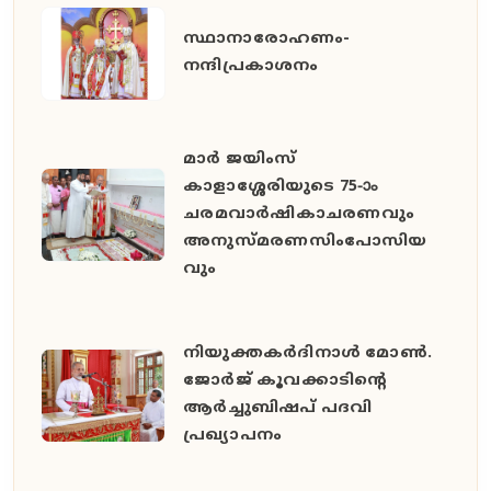
സ്ഥാനാരോഹണം-
നന്ദിപ്രകാശനം
മാർ ജയിംസ്
കാളാശ്ശേരിയുടെ 75-ാം
ചരമവാർഷികാചരണവും
അനുസ്മരണസിംപോസിയ
വും
നിയുക്തകർദിനാൾ മോൺ.
ജോർജ് കൂവക്കാടിൻ്റെ
ആർച്ചുബിഷപ് പദവി
പ്രഖ്യാപനം