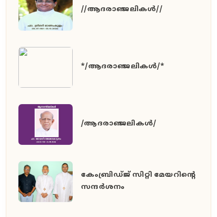
//ആദരാഞ്ജലികൾ//
*/ആദരാഞ്ജലികൾ/*
/ആദരാഞ്ജലികൾ/
കേംബ്രിഡ്ജ് സിറ്റി മേയറിൻ്റെ
സന്ദർശനം