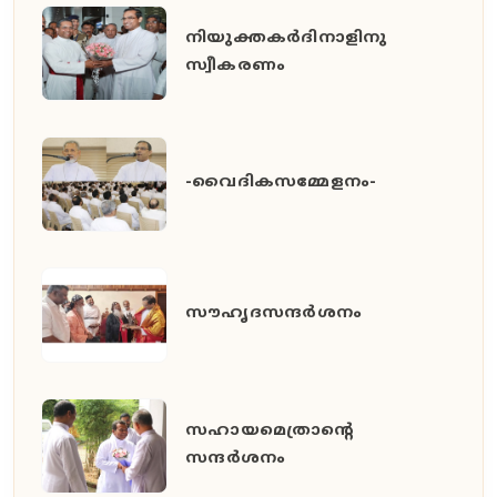
നിയുക്തകർദിനാളിനു
സ്വീകരണം
-വൈദികസമ്മേളനം-
സൗഹൃദസന്ദർശനം
സഹായമെത്രാന്റെ
സന്ദർശനം