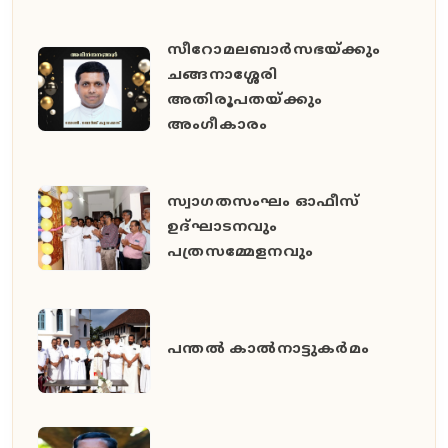
സീറോമലബാർസഭയ്ക്കും
ചങ്ങനാശ്ശേരി
അതിരൂപതയ്ക്കും
അംഗീകാരം
സ്വാഗതസംഘം ഓഫീസ്
ഉദ്ഘാടനവും
പത്രസമ്മേളനവും
പന്തൽ കാൽനാട്ടുകർമം