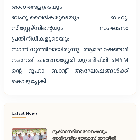
അംഗങ്ങളുടെയും
ബഹു.വൈദികരുടെയും ബഹു.
സിസ്റ്റേഴ്സിന്റെയും സംഘടനാ
പ്രതിനിധികളുടെയും
സാന്നിധ്യത്തിലായിരുന്നു ആഘോഷങ്ങൾ
നടന്നത്. ചങ്ങനാശ്ശേരി യുവദീപ്തി SMYM
ന്റെ റൂഹാ ബാന്റ് ആഘോഷങ്ങൾക്ക്
കൊഴുപ്പേകി.
Latest News
ദുക്റാനദിനാഘോഷവും
അഭിവന്ദ്യ തോമസ് തറയിൽ