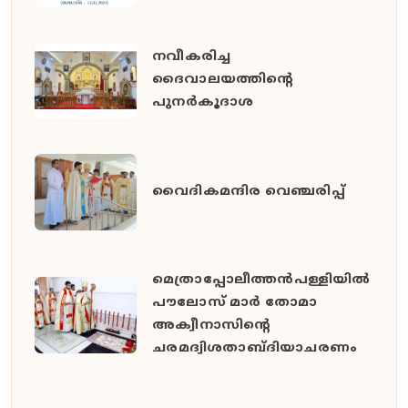
നവീകരിച്ച
ദൈവാലയത്തിന്റെ
പുനർകൂദാശ
വൈദികമന്ദിര വെഞ്ചരിപ്പ്
മെത്രാപ്പോലീത്തൻപള്ളിയിൽ
പൗലോസ് മാർ തോമാ
അക്വീനാസിന്റെ
ചരമദ്വിശതാബ്ദിയാചരണം