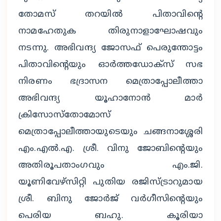
തോമസ് തറയിൽ പിതാവിൻ്റെ
നാമഹേതുക തിരുനാളാഘോഷവും
നടന്നു. അഭിവന്ദ്യ ജോസഫ് പെരുന്തോട്ടം
പിതാവിന്റെയും ഓർത്തഡോക്സ് സഭ
നിരണം ഭദ്രാസന മെത്രാപ്പോലീത്താ
അഭിവന്ദ്യ യൂഹാനോൻ മാർ
ക്രിസോസ്തോമോസ്
മെത്രാപ്പോലീത്തായുടെയും ചങ്ങനാശ്ശേരി
എം.എൽ.എ. ശ്രീ. വിനു ജോബിന്റെയും
അതിരൂപതാംഗവും എം.ജി.
യൂണിവേഴ്സിറ്റി പുതിയ രജിസ്ട്രാറുമായ
ശ്രീ. ബിനു ജോർജ് വർഗീസിൻ്റെയും
പെരിയ ബഹു. കൂരിയാ