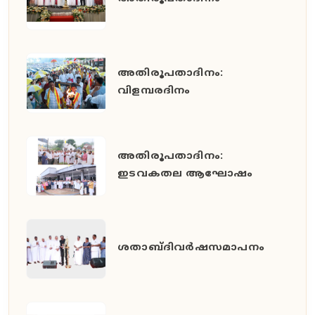
അതിരൂപതാദിനം:
വിളമ്പരദിനം
അതിരൂപതാദിനം:
ഇടവകതല ആഘോഷം
ശതാബ്ദിവർഷസമാപനം