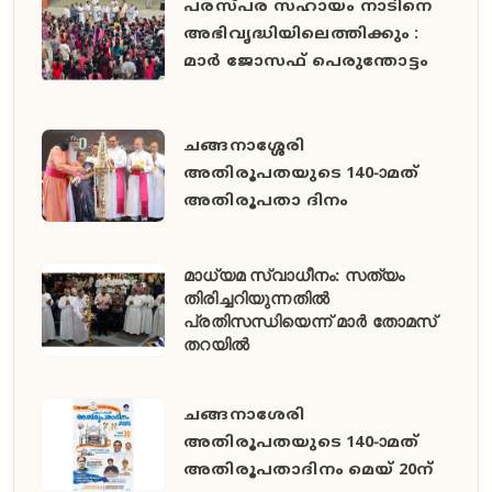
പരസ്പര സഹായം നാടിനെ
അഭിവൃദ്ധിയിലെത്തിക്കും :
മാർ ജോസഫ് പെരുന്തോട്ടം
ചങ്ങനാശ്ശേരി
അതിരൂപതയുടെ 140-ാമത്
അതിരൂപതാ ദിനം
മാധ്യമ സ്വാധീനം: സത്യം
തിരിച്ചറിയുന്നതിൽ
പ്രതിസന്ധിയെന്ന് മാർ തോമസ്
തറയിൽ
ചങ്ങനാശേരി
അതിരൂപതയുടെ 140-ാമത്
അതിരൂപതാദിനം മെയ് 20ന്