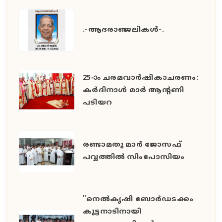
.-ആദരാഞ്ജലികൾ-.
25-ാം ചരമവാർഷികാചരണം:
കർദിനാൾ മാർ ആന്റണി
പടിയറ
രണ്ടാമതു മാർ ജോസഫ്
പവ്വത്തിൽ സിംപോസിയം
"നെൽകൃഷി ബോർഡടക്കം
കുട്ടനാടിനായി