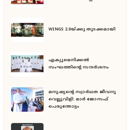
WINGS 2.0യ്ക്കു തുടക്കമായി
എക്യുമെനിക്കൽ
സംഘത്തിന്റെ സന്ദർശനം
മനുഷ്യൻ്റെ സ്വാർഥത ജീവനു
വെല്ലുവിളി: മാർ ജോസഫ്
പെരുന്തോട്ടം