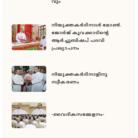
വും
നിയുക്തകർദിനാൾ മോൺ.
ജോർജ് കൂവക്കാടിൻ്റെ
ആർച്ചുബിഷപ് പദവി
പ്രഖ്യാപനം
നിയുക്തകർദിനാളിനു
സ്വീകരണം
-വൈദികസമ്മേളനം-