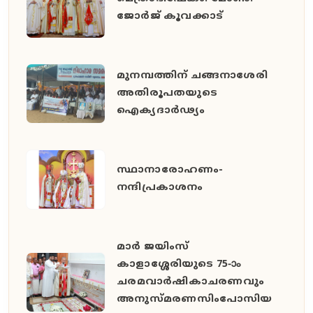
ജോർജ് കൂവക്കാട്
മുനമ്പത്തിന് ചങ്ങനാശേരി
അതിരൂപതയുടെ
ഐക്യദാർഢ്യം
സ്ഥാനാരോഹണം-
നന്ദിപ്രകാശനം
മാർ ജയിംസ്
കാളാശ്ശേരിയുടെ 75-ാം
ചരമവാർഷികാചരണവും
അനുസ്മരണസിംപോസിയ