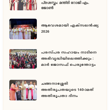
പ്രശസ്തം: മന്ത്രി റോജി എം.
ജോൺ
ആവേശമായി എക്സലൻഷ്യ
2026
പരസ്പര സഹായം നാടിനെ
അഭിവൃദ്ധിയിലെത്തിക്കും :
മാർ ജോസഫ് പെരുന്തോട്ടം
ചങ്ങനാശ്ശേരി
അതിരൂപതയുടെ 140-ാമത്
അതിരൂപതാ ദിനം