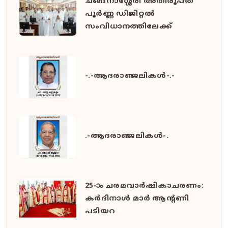
ചങ്ങനാശ്ശേരി അതിരൂപത
പൂർണ്ണ ഡിജിറ്റൽ
സംവിധാനത്തിലേക്ക്
-.-ആദരാഞ്ജലികൾ-.-
.-ആദരാഞ്ജലികൾ-.
25-ാം ചരമവാർഷികാചരണം:
കർദിനാൾ മാർ ആന്റണി
പടിയറ