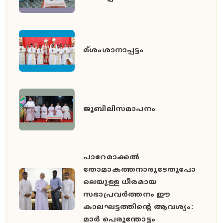
മ്ശംശാനാപ്പട്ടം
ജൂബിലിസമാപനം
പാറേമാക്കൽ
തോമാകത്തനാരുടേതുപോ
ലെയുള്ള ധീരമായ
സഭാപ്രവർത്തനം ഈ
കാലഘട്ടത്തിൻ്റെ ആവശ്യം:
മാർ പെരുന്തോട്ടം