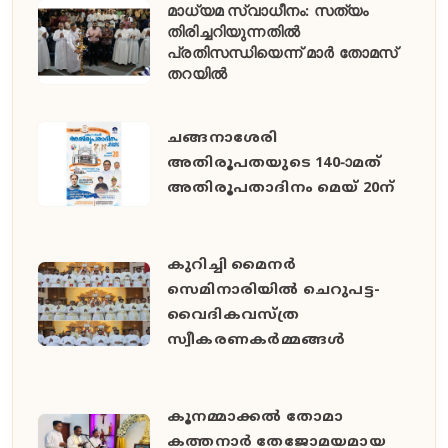
മാധ്യമ സ്വാധീനം: സത്യം
തിരിച്ചറിയുന്നതിൽ
പ്രതിസന്ധിയെന്ന് മാർ തോമസ്
തറയിൽ
ചങ്ങനാശേരി
അതിരൂപതയുടെ 140-ാമത്
അതിരൂപതാദിനം മെയ് 20ന്
കുറിച്ചി മൈനർ
സെമിനാരിയിൽ ചെറുപട്ട-
വൈദികവസ്ത്ര
സ്വീകരണകർമ്മങ്ങൾ
കൂനമ്മാക്കൽ തോമാ
കത്തനാർ തേജോമയമായ