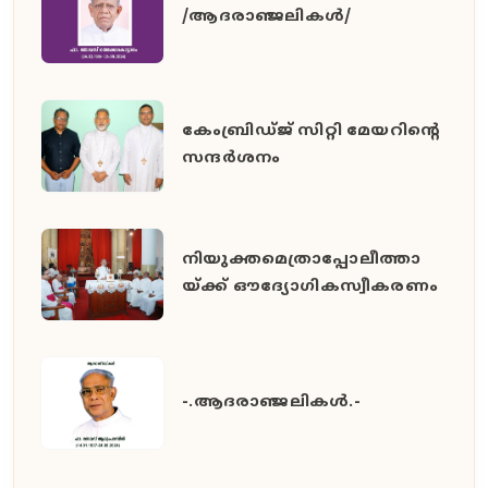
/ആദരാഞ്ജലികൾ/
കേംബ്രിഡ്ജ് സിറ്റി മേയറിൻ്റെ
സന്ദർശനം
നിയുക്തമെത്രാപ്പോലീത്താ
യ്ക്ക് ഔദ്യോഗികസ്വീകരണം
-.ആദരാഞ്ജലികൾ.-