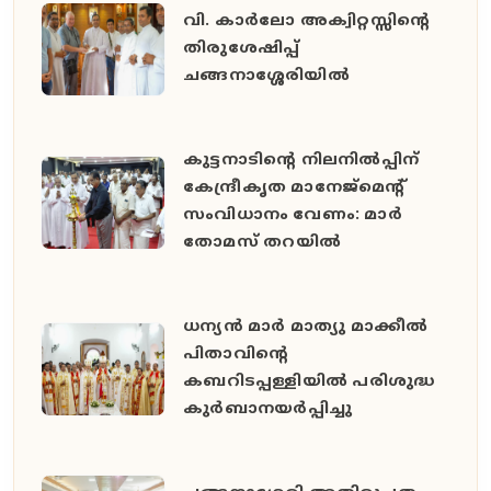
വി. കാർലോ അക്വിറ്റസ്സിന്റെ
തിരുശേഷിപ്പ്
ചങ്ങനാശ്ശേരിയിൽ
കുട്ടനാടിന്റെ നിലനിൽപ്പിന്
കേന്ദ്രീകൃത മാനേജ്മെന്റ്
സംവിധാനം വേണം: മാർ
തോമസ് തറയിൽ
ധന്യൻ മാർ മാത്യു മാക്കീൽ
പിതാവിൻ്റെ
കബറിടപ്പള്ളിയിൽ പരിശുദ്ധ
കുർബാനയർപ്പിച്ചു