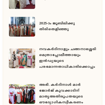
2025-ാം ജൂബിലിക്കു
തിരിതെളിഞ്ഞു
നവകർദിനാളും ചങ്ങനാശ്ശേരി
മെത്രാപ്പോലീത്തായും
ഇൻഡ്യയുടെ
പരമോന്നതാധികാരിക്കൊപ്പം
അഭി. കർദിനാൾ മാർ
ജോർജ് കൂവക്കാടിന്
മാതൃഅതിരൂപതയുടെ
ഔദ്യോഗികസ്വീകരണം