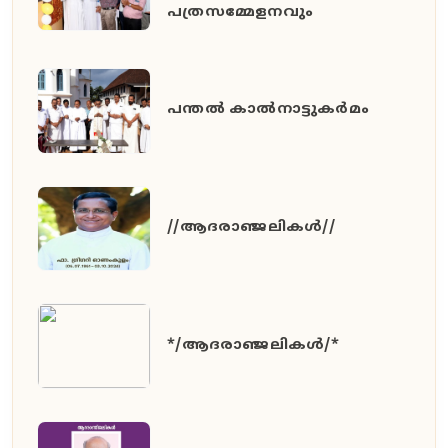
പത്രസമ്മേളനവും
പന്തൽ കാൽനാട്ടുകർമം
//ആദരാഞ്ജലികൾ//
*/ആദരാഞ്ജലികൾ/*