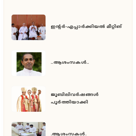
ഇൻ്റർ-എപ്പാർക്കിയൽ മീറ്റിങ്
..ആശംസകൾ..
ജൂബിലിവർഷങ്ങൾ
പൂർത്തിയാക്കി
.ആശംസകൾ.