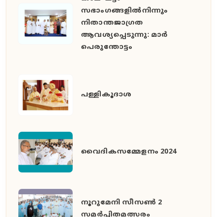
സഭാംഗങ്ങളിൽനിന്നും
നിതാന്തജാഗ്രത
ആവശ്യപ്പെടുന്നു: മാർ
പെരുന്തോട്ടം
പള്ളികൂദാശ
വൈദികസമ്മേളനം 2024
നൂറുമേനി സീസൺ 2
സമർപ്പിതമത്സരം