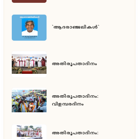
`ആദരാഞ്ജലികൾ`
അതിരൂപതാദിനം
അതിരൂപതാദിനം:
വിളമ്പരദിനം
അതിരൂപതാദിനം: