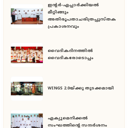
ഇൻ്റർ-എപ്പാർക്കിയൽ
മീറ്റിങ്ങും
അതിരൂപതാചരിത്രപ്പുസ്തക
പ്രകാശനവും
വൈദികദിനത്തിൽ
വൈദികരോടൊപ്പം
WINGS 2.0യ്ക്കു തുടക്കമായി
എക്യുമെനിക്കൽ
സംഘത്തിന്റെ സന്ദർശനം