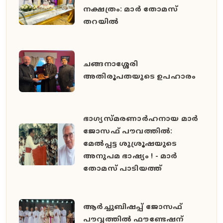
നക്ഷത്രം: മാർ തോമസ്
തറയിൽ
ചങ്ങനാശ്ശേരി
അതിരൂപതയുടെ ഉപഹാരം
ഭാഗ്യസ്മരണാർഹനായ മാർ
ജോസഫ് പൗവത്തിൽ:
മേൽപ്പട്ട ശുശ്രൂഷയുടെ
അനുപമ ഭാഷ്യം ! - മാർ
തോമസ് പാടിയത്ത്
ആർച്ചുബിഷപ്പ് ജോസഫ്
പൗവ്വത്തിൽ ഫൗണ്ടേഷന്