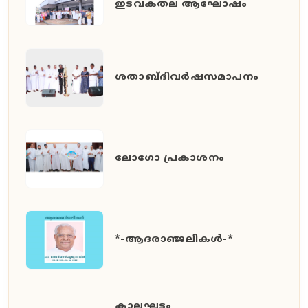
ഇടവകതല ആഘോഷം
ശതാബ്ദിവർഷസമാപനം
ലോഗോ പ്രകാശനം
*-ആദരാഞ്ജലികൾ-*
കാലഘട്ടം