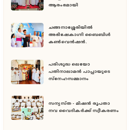
ആരംഭമായി
ചങ്ങനാശ്ശേരിയിൽ
അഭിഷേകാഗ്നി ബൈബിൾ
കൺവെൻഷൻ.
പരിശുദ്ധ ലെയോ
പതിനാലാമൻ പാപ്പായുടെ
സ്നേഹസമ്മാനം
സന്യസ്ത - മിഷൻ രൂപതാ
നവ വൈദികർക്ക് സ്വീകരണം