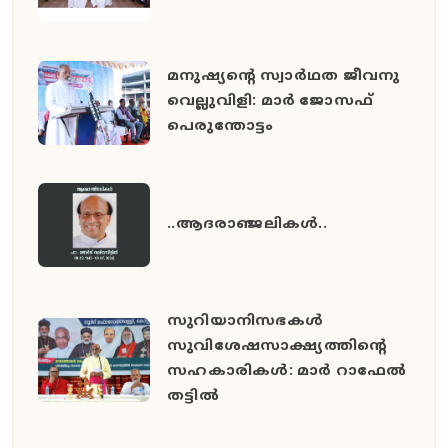
മനുഷ്യൻ്റെ സ്വാർഥത ജീവനു
വെല്ലുവിളി: മാർ ജോസഫ്
പെരുന്തോട്ടം
..ആദരാഞ്ജലികൾ..
സുറിയാനിസഭകൾ
സുവിശേഷസാക്ഷ്യത്തിൻ്റെ
സഹകാരികൾ: മാർ റാഫേൽ
തട്ടിൽ