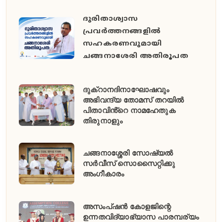
ദുരിതാശ്വാസ
പ്രവർത്തനങ്ങളിൽ
സഹകരണവുമായി
ചങ്ങനാശേരി അതിരൂപത
ദുക്റാനദിനാഘോഷവും
അഭിവന്ദ്യ തോമസ് തറയിൽ
പിതാവിൻ്റെ നാമഹേതുക
തിരുനാളും
ചങ്ങനാശ്ശേരി സോഷ്യൽ
സർവീസ് സൊസൈറ്റിക്കു
അംഗീകാരം
അസംപ്ഷൻ കോളജിന്റെ
ഉന്നതവിദ്യാഭ്യാസ പാരമ്പര്യം