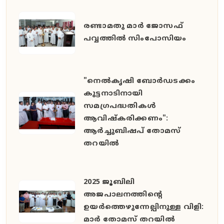
രണ്ടാമതു മാർ ജോസഫ്
പവ്വത്തിൽ സിംപോസിയം
"നെൽകൃഷി ബോർഡടക്കം
കുട്ടനാടിനായി
സമഗ്രപദ്ധതികൾ
ആവിഷ്കരിക്കണം":
ആർച്ചുബിഷപ് തോമസ്
തറയിൽ
2025 ജൂബിലി
അജപാലനത്തിന്റെ
ഉയർത്തെഴുന്നേല്പിനുള്ള വിളി:
മാർ തോമസ് തറയിൽ