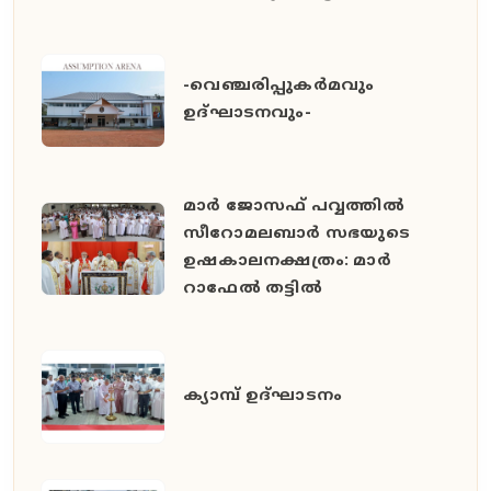
-വെഞ്ചരിപ്പുകർമവും
ഉദ്ഘാടനവും-
മാർ ജോസഫ് പവ്വത്തിൽ
സീറോമലബാർ സഭയുടെ
ഉഷകാലനക്ഷത്രം: മാർ
റാഫേൽ തട്ടിൽ
ക്യാമ്പ് ഉദ്ഘാടനം