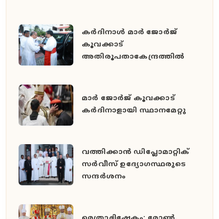
കർദിനാൾ മാർ ജോർജ്
കൂവക്കാട്
അതിരൂപതാകേന്ദ്രത്തിൽ
മാർ ജോർജ് കൂവക്കാട്
കർദിനാളായി സ്ഥാനമേറ്റു
വത്തിക്കാൻ ഡിപ്ലോമാറ്റിക്
സർവീസ് ഉദ്യോഗസ്ഥരുടെ
സന്ദർശനം
മെത്രാഭിഷേകം: മോൺ.