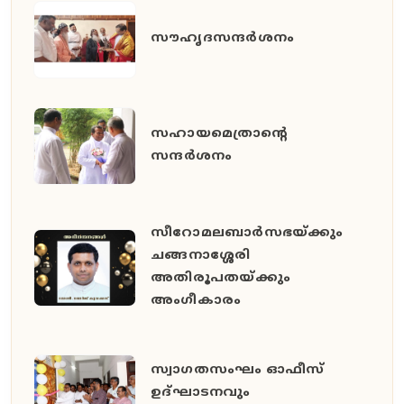
സൗഹൃദസന്ദർശനം
സഹായമെത്രാന്റെ
സന്ദർശനം
സീറോമലബാർസഭയ്ക്കും
ചങ്ങനാശ്ശേരി
അതിരൂപതയ്ക്കും
അംഗീകാരം
സ്വാഗതസംഘം ഓഫീസ്
ഉദ്ഘാടനവും