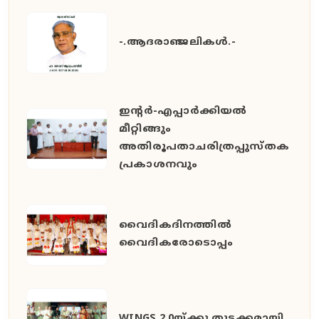
-.ആദരാഞ്ജലികൾ.-
ഇൻ്റർ-എപ്പാർക്കിയൽ
മീറ്റിങ്ങും
അതിരൂപതാചരിത്രപ്പുസ്തക
പ്രകാശനവും
വൈദികദിനത്തിൽ
വൈദികരോടൊപ്പം
WINGS 2.0യ്ക്കു തുടക്കമായി