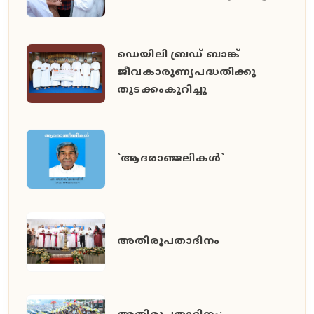
ഡെയിലി ബ്രഡ് ബാങ്ക്
ജീവകാരുണ്യപദ്ധതിക്കു
തുടക്കംകുറിച്ചു
`ആദരാഞ്ജലികൾ`
അതിരൂപതാദിനം