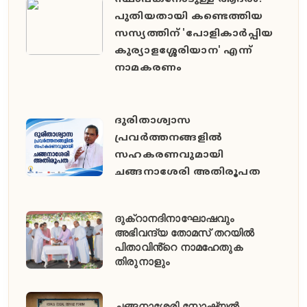
പുതിയതായി കണ്ടെത്തിയ
സസ്യത്തിന് 'പോളികാർപ്പിയ
കുര്യാളശ്ശേരിയാന' എന്ന്
നാമകരണം
ദുരിതാശ്വാസ
പ്രവർത്തനങ്ങളിൽ
സഹകരണവുമായി
ചങ്ങനാശേരി അതിരൂപത
ദുക്റാനദിനാഘോഷവും
അഭിവന്ദ്യ തോമസ് തറയിൽ
പിതാവിൻ്റെ നാമഹേതുക
തിരുനാളും
ചങ്ങനാശ്ശേരി സോഷ്യൽ