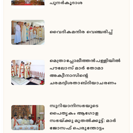
പുനർകൂദാശ
വൈദികമന്ദിര വെഞ്ചരിപ്പ്
മെത്രാപ്പോലീത്തൻപള്ളിയിൽ
പൗലോസ് മാർ തോമാ
അക്വീനാസിന്റെ
ചരമദ്വിശതാബ്ദിയാചരണം
സുറിയാനിസഭയുടെ
പൈതൃകം ആഗോള
സഭയ്ക്കു മുതൽക്കൂട്ട്: മാർ
ജോസഫ് പെരുന്തോട്ടം