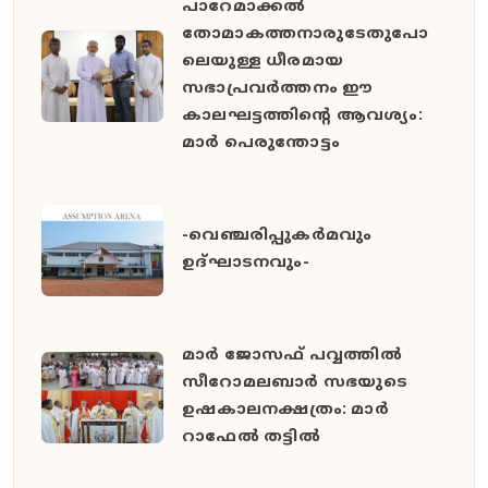
പാറേമാക്കൽ
തോമാകത്തനാരുടേതുപോ
ലെയുള്ള ധീരമായ
സഭാപ്രവർത്തനം ഈ
കാലഘട്ടത്തിൻ്റെ ആവശ്യം:
മാർ പെരുന്തോട്ടം
-വെഞ്ചരിപ്പുകർമവും
ഉദ്ഘാടനവും-
മാർ ജോസഫ് പവ്വത്തിൽ
സീറോമലബാർ സഭയുടെ
ഉഷകാലനക്ഷത്രം: മാർ
റാഫേൽ തട്ടിൽ