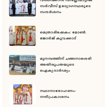
വത്തിക്കാൻ ഡിപ്ലോമാറ്റിക്
സർവീസ് ഉദ്യോഗസ്ഥരുടെ
സന്ദർശനം
മെത്രാഭിഷേകം: മോൺ.
ജോർജ് കൂവക്കാട്
മുനമ്പത്തിന് ചങ്ങനാശേരി
അതിരൂപതയുടെ
ഐക്യദാർഢ്യം
സ്ഥാനാരോഹണം-
നന്ദിപ്രകാശനം