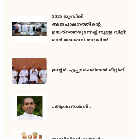
2025 ജൂബിലി
അജപാലനത്തിന്റെ
ഉയർത്തെഴുന്നേല്പിനുള്ള വിളി:
മാർ തോമസ് തറയിൽ
ഇൻ്റർ-എപ്പാർക്കിയൽ മീറ്റിങ്
..ആശംസകൾ..