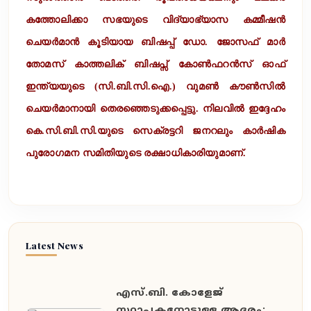
കത്തോലിക്കാ സഭയുടെ വിദ്യാഭ്യാസ കമ്മീഷൻ
ചെയർമാൻ കൂടിയായ ബിഷപ്പ് ഡോ. ജോസഫ് മാർ
തോമസ് കാത്തലിക് ബിഷപ്സ് കോൺഫറൻസ് ഓഫ്
ഇന്ത്യയുടെ (സി.ബി.സി.ഐ.) വുമൺ കൗൺസിൽ
ചെയർമാനായി തെരഞ്ഞെടുക്കപ്പെട്ടു. നിലവിൽ ഇദ്ദേഹം
കെ.സി.ബി.സി.യുടെ സെക്രട്ടറി ജനറലും കാർഷിക
പുരോഗമന സമിതിയുടെ രക്ഷാധികാരിയുമാണ്.
Latest News
എസ്.ബി. കോളേജ്
സ്ഥാപകനോടുള്ള ആദരം: