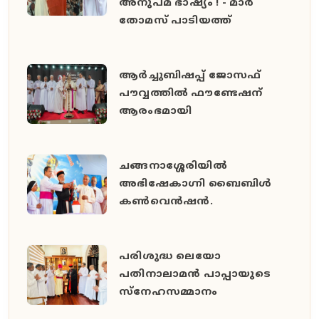
അനുപമ ഭാഷ്യം ! - മാർ
തോമസ് പാടിയത്ത്
ആർച്ചുബിഷപ്പ് ജോസഫ്
പൗവ്വത്തിൽ ഫൗണ്ടേഷന്
ആരംഭമായി
ചങ്ങനാശ്ശേരിയിൽ
അഭിഷേകാഗ്നി ബൈബിൾ
കൺവെൻഷൻ.
പരിശുദ്ധ ലെയോ
പതിനാലാമൻ പാപ്പായുടെ
സ്നേഹസമ്മാനം