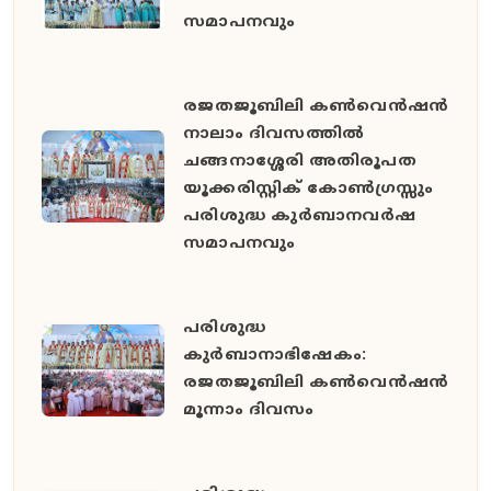
സമാപനവും
രജതജൂബിലി കൺവെൻഷൻ
നാലാം ദിവസത്തിൽ
ചങ്ങനാശ്ശേരി അതിരൂപത
യൂക്കരിസ്റ്റിക് കോൺഗ്രസ്സും
പരിശുദ്ധ കുർബാനവർഷ
സമാപനവും
പരിശുദ്ധ
കുർബാനാഭിഷേകം:
രജതജൂബിലി കൺവെൻഷൻ
മൂന്നാം ദിവസം