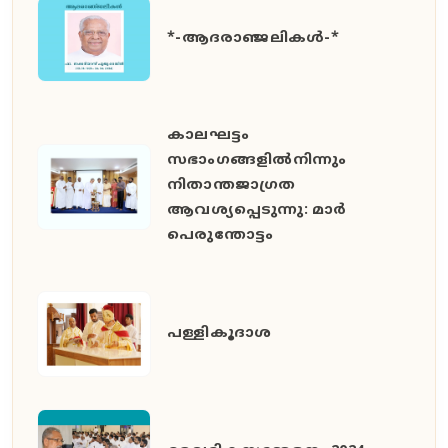
*-ആദരാഞ്ജലികൾ-*
കാലഘട്ടം
സഭാംഗങ്ങളിൽനിന്നും
നിതാന്തജാഗ്രത
ആവശ്യപ്പെടുന്നു: മാർ
പെരുന്തോട്ടം
പള്ളികൂദാശ