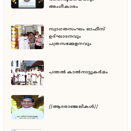
അംഗീകാരം
സ്വാഗതസംഘം ഓഫീസ്
ഉദ്ഘാടനവും
പത്രസമ്മേളനവും
പന്തൽ കാൽനാട്ടുകർമം
//ആദരാഞ്ജലികൾ//