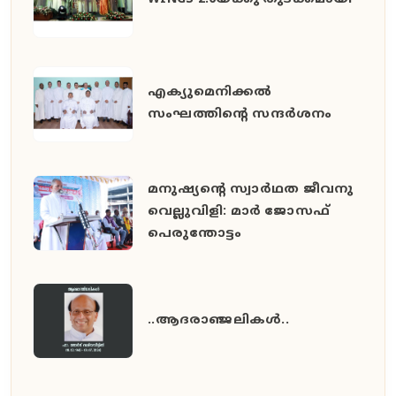
എക്യുമെനിക്കൽ
സംഘത്തിന്റെ സന്ദർശനം
മനുഷ്യൻ്റെ സ്വാർഥത ജീവനു
വെല്ലുവിളി: മാർ ജോസഫ്
പെരുന്തോട്ടം
..ആദരാഞ്ജലികൾ..