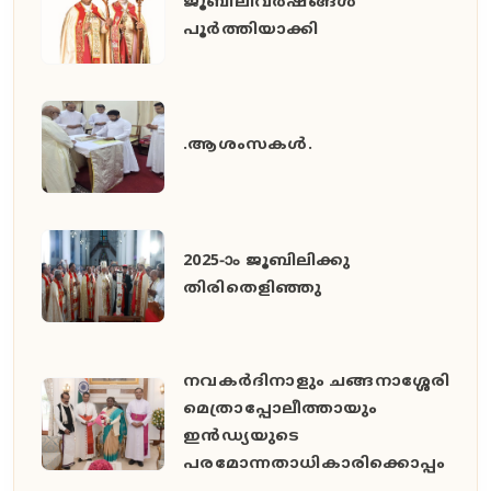
ജൂബിലിവർഷങ്ങൾ
പൂർത്തിയാക്കി
.ആശംസകൾ.
2025-ാം ജൂബിലിക്കു
തിരിതെളിഞ്ഞു
നവകർദിനാളും ചങ്ങനാശ്ശേരി
മെത്രാപ്പോലീത്തായും
ഇൻഡ്യയുടെ
പരമോന്നതാധികാരിക്കൊപ്പം