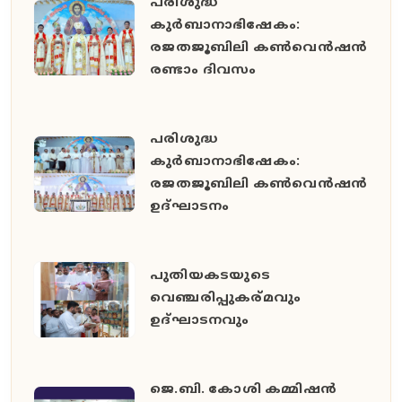
പരിശുദ്ധ
കുർബാനാഭിഷേകം:
രജതജൂബിലി കൺവെൻഷൻ
രണ്ടാം ദിവസം
പരിശുദ്ധ
കുർബാനാഭിഷേകം:
രജതജൂബിലി കൺവെൻഷൻ
ഉദ്ഘാടനം
പുതിയകടയുടെ
വെഞ്ചരിപ്പുകര്മവും
ഉദ്‌ഘാടനവും
ജെ.ബി. കോശി കമ്മിഷൻ