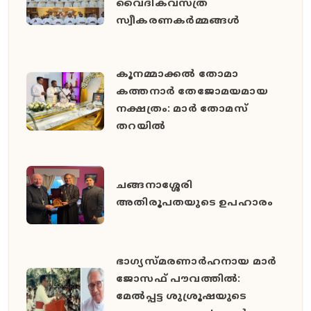
വൈദികവസ്ത്ര
സ്വീകരണകർമ്മങ്ങൾ
കൂനമ്മാക്കൽ തോമാ
കത്തനാർ തേജോമയമായ
നക്ഷത്രം: മാർ തോമസ്
തറയിൽ
ചങ്ങനാശ്ശേരി
അതിരൂപതയുടെ ഉപഹാരം
ഭാഗ്യസ്മരണാർഹനായ മാർ
ജോസഫ് പൗവത്തിൽ:
മേൽപ്പട്ട ശുശ്രൂഷയുടെ