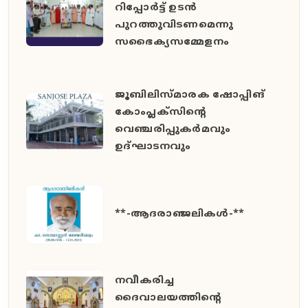
റിപ്പോർട്ട് ഉടൻ
പുറത്തുവിടണമെന്നു
സഭൈക്യസമ്മേളനം
ജൂബിലിസ്മാരക ഷോപ്പിങ്
കോംപ്ലക്സിന്റെ
വെഞ്ചരിപ്പുകർമവും
ഉദ്ഘാടനവും
**-ആദരാഞ്ജലികൾ-**
നവീകരിച്ച
ദൈവാലയത്തിന്റെ