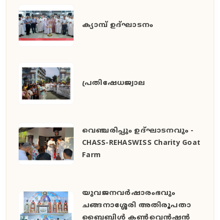
ക്യാമ്പ് ഉദ്ഘാടനം
പ്രതിഷേധജ്വാല
വെഞ്ചരിപ്പും ഉദ്ഘാടനവും -
CHASS-REHASWISS Charity Goat
Farm
യുവജനവർഷാരംഭവും
ചങ്ങനാശ്ശേരി അതിരൂപതാ
ബൈബിൾ കൺവെൻഷൻ