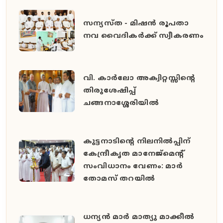
സന്യസ്ത - മിഷൻ രൂപതാ
നവ വൈദികർക്ക് സ്വീകരണം
വി. കാർലോ അക്വിറ്റസ്സിന്റെ
തിരുശേഷിപ്പ്
ചങ്ങനാശ്ശേരിയിൽ
കുട്ടനാടിന്റെ നിലനിൽപ്പിന്
കേന്ദ്രീകൃത മാനേജ്മെന്റ്
സംവിധാനം വേണം: മാർ
തോമസ് തറയിൽ
ധന്യൻ മാർ മാത്യു മാക്കീൽ