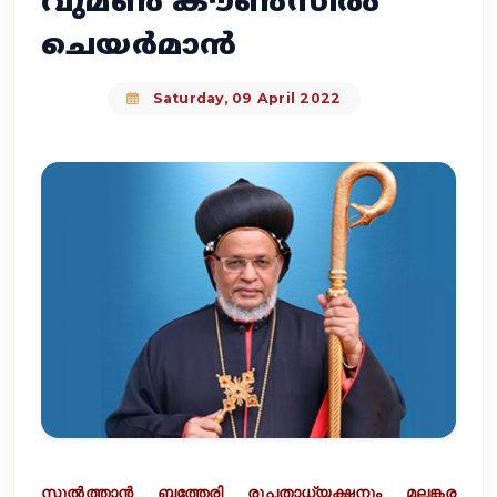
വുമൺ കൗൺസിൽ
ചെയർമാന്‍
Saturday, 09 April 2022
സുൽത്താൻ ബത്തേരി രൂപതാധ്യക്ഷനും മലങ്കര