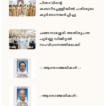
പിതാവിൻ്റെ
കബറിടപ്പള്ളിയിൽ പരിശുദ്ധ
കുർബാനയർപ്പിച്ചു
ചങ്ങനാശ്ശേരി അതിരൂപത
പൂർണ്ണ ഡിജിറ്റൽ
സംവിധാനത്തിലേക്ക്
-.-ആദരാഞ്ജലികൾ-.-
.-ആദരാഞ്ജലികൾ-.