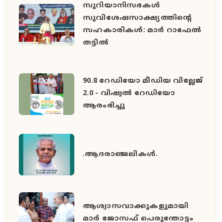
സുറിയാനിസഭകൾ
സുവിശേഷസാക്ഷ്യത്തിൻ്റെ
സഹകാരികൾ: മാർ റാഫേൽ
തട്ടിൽ
90.8 റേഡിയോ മീഡിയ വില്ലേജ്
2.0 - വിഷ്വൽ റേഡിയോ
ആരംഭിച്ചു
.ആദരാഞ്ജലികൾ.
ആശ്വാസവാക്കുകളുമായി
മാർ ജോസഫ് പെരുന്തോട്ടം