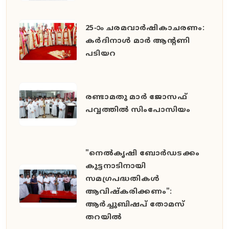
25-ാം ചരമവാർഷികാചരണം:
കർദിനാൾ മാർ ആന്റണി
പടിയറ
രണ്ടാമതു മാർ ജോസഫ്
പവ്വത്തിൽ സിംപോസിയം
"നെൽകൃഷി ബോർഡടക്കം
കുട്ടനാടിനായി
സമഗ്രപദ്ധതികൾ
ആവിഷ്കരിക്കണം":
ആർച്ചുബിഷപ് തോമസ്
തറയിൽ