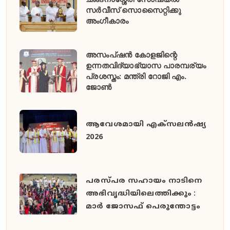
സർവീസ് സൊസൈറ്റിക്കു
അംഗീകാരം
അസംപ്ഷൻ കോളജിന്റെ
ഉന്നതവിദ്യാഭ്യാസ പാരമ്പര്യം
പ്രശസ്തം: മന്ത്രി റോജി എം.
ജോൺ
ആവേശമായി എക്സലൻഷ്യ
2026
പരസ്പര സഹായം നാടിനെ
അഭിവൃദ്ധിയിലെത്തിക്കും :
മാർ ജോസഫ് പെരുന്തോട്ടം