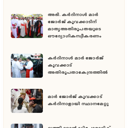
അഭി. കർദിനാൾ മാർ
ജോർജ് കൂവക്കാടിന്
മാതൃഅതിരൂപതയുടെ
ഔദ്യോഗികസ്വീകരണം
കർദിനാൾ മാർ ജോർജ്
കൂവക്കാട്
അതിരൂപതാകേന്ദ്രത്തിൽ
മാർ ജോർജ് കൂവക്കാട്
കർദിനാളായി സ്ഥാനമേറ്റു