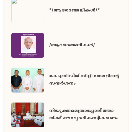
*/ആദരാഞ്ജലികൾ/*
/ആദരാഞ്ജലികൾ/
കേംബ്രിഡ്ജ് സിറ്റി മേയറിൻ്റെ
സന്ദർശനം
നിയുക്തമെത്രാപ്പോലീത്താ
യ്ക്ക് ഔദ്യോഗികസ്വീകരണം