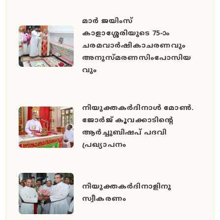
മാർ ജയിംസ്
കാളാശ്ശേരിയുടെ 75-ാം
ചരമവാർഷികാചരണവും
അനുസ്മരണസിംപോസിയ
വും
നിയുക്തകർദിനാൾ മോൺ.
ജോർജ് കൂവക്കാടിൻ്റെ
ആർച്ചുബിഷപ് പദവി
പ്രഖ്യാപനം
നിയുക്തകർദിനാളിനു
സ്വീകരണം