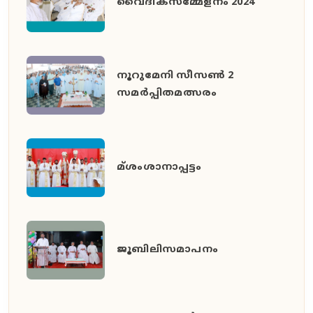
വൈദികസമ്മേളനം 2024
നൂറുമേനി സീസൺ 2
സമർപ്പിതമത്സരം
മ്ശംശാനാപ്പട്ടം
ജൂബിലിസമാപനം