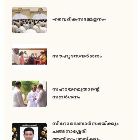
-വൈദികസമ്മേളനം-
സൗഹൃദസന്ദർശനം
സഹായമെത്രാന്റെ
സന്ദർശനം
സീറോമലബാർസഭയ്ക്കും
ചങ്ങനാശ്ശേരി
അതിരൂപതയ്ക്കും