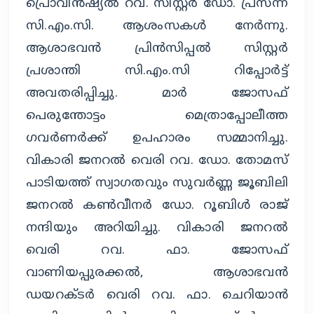
പ്രൊവിൻഷ്യൽ റവ. സിസ്റ്റർ ഡോ. പ്രസന്ന
സി.എം.സി. ആശംസകൾ നേർന്നു.
ആശാഭവൻ പ്രിൻസിപ്പൽ സിസ്റ്റർ
പ്രശാന്തി സി.എം.സി റിപ്പോർട്ട്
അവതരിപ്പിച്ചു. മാർ ജോസഫ്
പെരുന്തോട്ടം മെത്രാപ്പോലീത്ത
ഗവർണർക്ക് ഉപഹാരം സമ്മാനിച്ചു.
വികാരി ജനറൽ വെരി റവ. ഡോ. തോമസ്
പാടിയത്ത് സ്വാഗതവും സുവർണ്ണ ജൂബിലി
ജനറൽ കൺവീനർ ഡോ. റൂബിൾ രാജ്
നന്ദിയും അറിയിച്ചു. വികാരി ജനറൽ
വെരി റവ. ഫാ. ജോസഫ്
വാണിയപ്പുരക്കൽ, ആശാഭവൻ
ഡയറക്ടർ വെരി റവ. ഫാ. ചെറിയാൻ