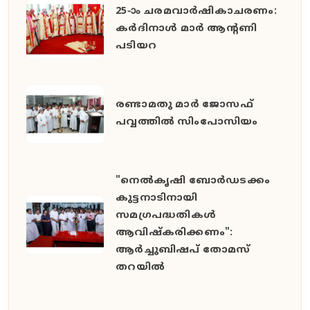
25-ാം ചരമവാർഷികാചരണം:
കർദിനാൾ മാർ ആന്റണി
പടിയറ
രണ്ടാമതു മാർ ജോസഫ്
പവ്വത്തിൽ സിംപോസിയം
"നെൽകൃഷി ബോർഡടക്കം
കുട്ടനാടിനായി
സമഗ്രപദ്ധതികൾ
ആവിഷ്കരിക്കണം":
ആർച്ചുബിഷപ് തോമസ്
തറയിൽ