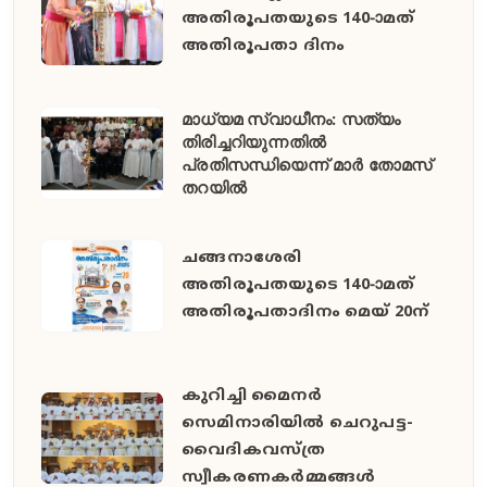
അതിരൂപതയുടെ 140-ാമത്
അതിരൂപതാ ദിനം
മാധ്യമ സ്വാധീനം: സത്യം
തിരിച്ചറിയുന്നതിൽ
പ്രതിസന്ധിയെന്ന് മാർ തോമസ്
തറയിൽ
ചങ്ങനാശേരി
അതിരൂപതയുടെ 140-ാമത്
അതിരൂപതാദിനം മെയ് 20ന്
കുറിച്ചി മൈനർ
സെമിനാരിയിൽ ചെറുപട്ട-
വൈദികവസ്ത്ര
സ്വീകരണകർമ്മങ്ങൾ