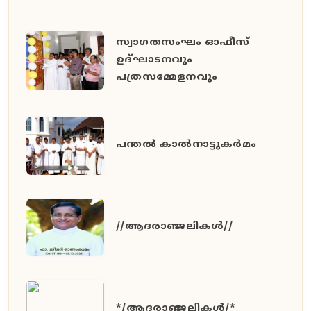
സ്വാഗതസംഘം ഓഫീസ്
ഉദ്ഘാടനവും
പത്രസമ്മേളനവും
പന്തൽ കാൽനാട്ടുകർമം
//ആദരാഞ്ജലികൾ//
*/ആദരാഞ്ജലികൾ/*