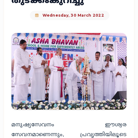
തുടക്കംകുറിച്ചു
Wednesday, 30 March 2022
മനുഷ്യസേവനം ഈശ്വര
സേവനമാണെന്നും, പ്രവൃത്തിയിലൂടെ