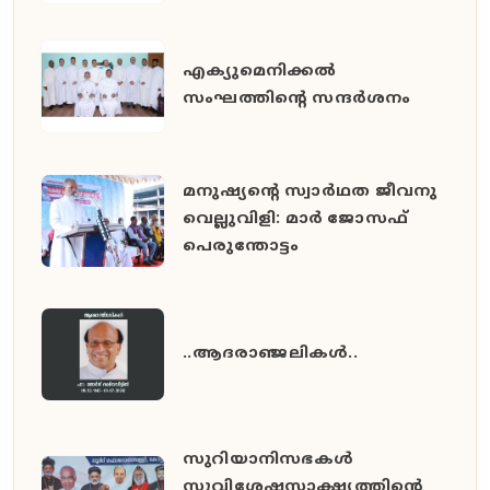
എക്യുമെനിക്കൽ
സംഘത്തിന്റെ സന്ദർശനം
മനുഷ്യൻ്റെ സ്വാർഥത ജീവനു
വെല്ലുവിളി: മാർ ജോസഫ്
പെരുന്തോട്ടം
..ആദരാഞ്ജലികൾ..
സുറിയാനിസഭകൾ
സുവിശേഷസാക്ഷ്യത്തിൻ്റെ