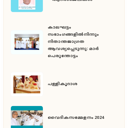
കാലഘട്ടം
സഭാംഗങ്ങളിൽനിന്നും
നിതാന്തജാഗ്രത
ആവശ്യപ്പെടുന്നു: മാർ
പെരുന്തോട്ടം
പള്ളികൂദാശ
വൈദികസമ്മേളനം 2024