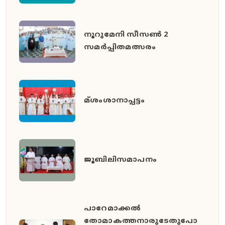
നൂറുമേനി സീസൺ 2
സമർപ്പിതമത്സരം
മ്ശംശാനാപ്പട്ടം
ജൂബിലിസമാപനം
പാറേമാക്കൽ
തോമാകത്തനാരുടേതുപോ