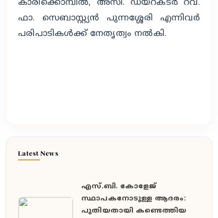
കാരിക്കൊമ്പിൽ, അസി. ഡയറക്ടർ റവ.
ഫാ. സെബാസ്റ്റ്യൻ പുന്നശ്ശേരി എന്നിവർ
പരിപാടികൾക്ക് നേതൃത്വം നൽകി.
Latest News
എസ്.ബി. കോളേജ്
സ്ഥാപകനോടുള്ള ആദരം:
പുതിയതായി കണ്ടെത്തിയ