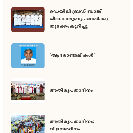
ഡെയിലി ബ്രഡ് ബാങ്ക്
ജീവകാരുണ്യപദ്ധതിക്കു
തുടക്കംകുറിച്ചു
`ആദരാഞ്ജലികൾ`
അതിരൂപതാദിനം
അതിരൂപതാദിനം:
വിളമ്പരദിനം