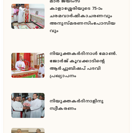
മാർ ജയിംസ്
കാളാശ്ശേരിയുടെ 75-ാം
ചരമവാർഷികാചരണവും
അനുസ്മരണസിംപോസിയ
വും
നിയുക്തകർദിനാൾ മോൺ.
ജോർജ് കൂവക്കാടിൻ്റെ
ആർച്ചുബിഷപ് പദവി
പ്രഖ്യാപനം
നിയുക്തകർദിനാളിനു
സ്വീകരണം