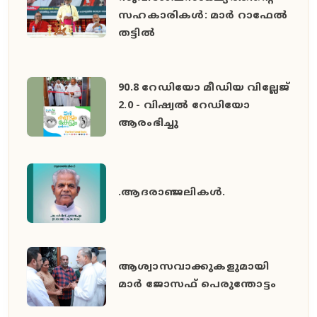
സഹകാരികൾ: മാർ റാഫേൽ
തട്ടിൽ
90.8 റേഡിയോ മീഡിയ വില്ലേജ്
2.0 - വിഷ്വൽ റേഡിയോ
ആരംഭിച്ചു
.ആദരാഞ്ജലികൾ.
ആശ്വാസവാക്കുകളുമായി
മാർ ജോസഫ് പെരുന്തോട്ടം