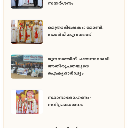
സന്ദർശനം
മെത്രാഭിഷേകം: മോൺ.
ജോർജ് കൂവക്കാട്
മുനമ്പത്തിന് ചങ്ങനാശേരി
അതിരൂപതയുടെ
ഐക്യദാർഢ്യം
സ്ഥാനാരോഹണം-
നന്ദിപ്രകാശനം