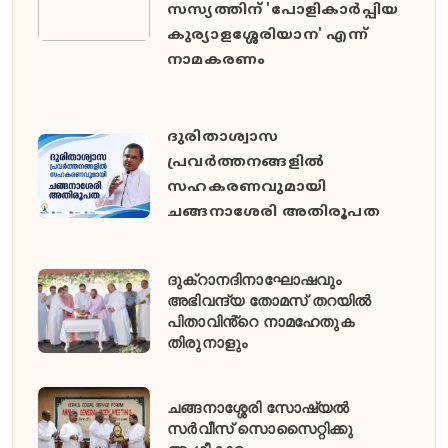
സസ്യത്തിന് 'പോളികാർപ്പിയ
കുര്യാളശ്ശേരിയാന' എന്ന്
നാമകരണം
ദുരിതാശ്വാസ
പ്രവർത്തനങ്ങളിൽ
സഹകരണവുമായി
ചങ്ങനാശേരി അതിരൂപത
ദുക്റാനദിനാഘോഷവും
അഭിവന്ദ്യ തോമസ് തറയിൽ
പിതാവിൻ്റെ നാമഹേതുക
തിരുനാളും
ചങ്ങനാശ്ശേരി സോഷ്യൽ
സർവീസ് സൊസൈറ്റിക്കു