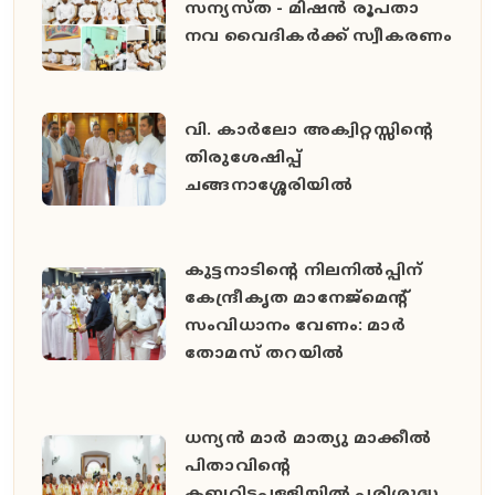
സന്യസ്ത - മിഷൻ രൂപതാ
നവ വൈദികർക്ക് സ്വീകരണം
വി. കാർലോ അക്വിറ്റസ്സിന്റെ
തിരുശേഷിപ്പ്
ചങ്ങനാശ്ശേരിയിൽ
കുട്ടനാടിന്റെ നിലനിൽപ്പിന്
കേന്ദ്രീകൃത മാനേജ്മെന്റ്
സംവിധാനം വേണം: മാർ
തോമസ് തറയിൽ
ധന്യൻ മാർ മാത്യു മാക്കീൽ
പിതാവിൻ്റെ
കബറിടപ്പള്ളിയിൽ പരിശുദ്ധ