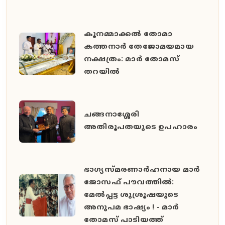
കൂനമ്മാക്കൽ തോമാ
കത്തനാർ തേജോമയമായ
നക്ഷത്രം: മാർ തോമസ്
തറയിൽ
ചങ്ങനാശ്ശേരി
അതിരൂപതയുടെ ഉപഹാരം
ഭാഗ്യസ്മരണാർഹനായ മാർ
ജോസഫ് പൗവത്തിൽ:
മേൽപ്പട്ട ശുശ്രൂഷയുടെ
അനുപമ ഭാഷ്യം ! - മാർ
തോമസ് പാടിയത്ത്