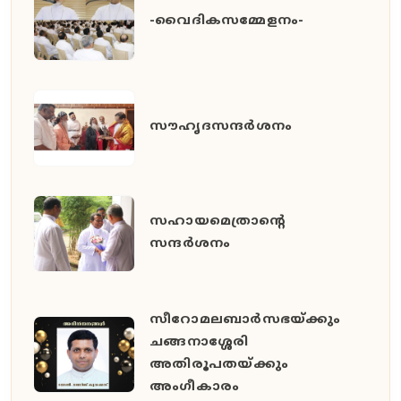
-വൈദികസമ്മേളനം-
സൗഹൃദസന്ദർശനം
സഹായമെത്രാന്റെ
സന്ദർശനം
സീറോമലബാർസഭയ്ക്കും
ചങ്ങനാശ്ശേരി
അതിരൂപതയ്ക്കും
അംഗീകാരം