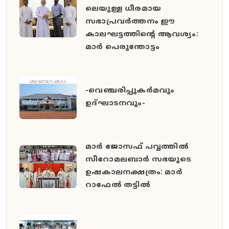
ലെയുള്ള ധീരമായ
സഭാപ്രവർത്തനം ഈ
കാലഘട്ടത്തിൻ്റെ ആവശ്യം:
മാർ പെരുന്തോട്ടം
-വെഞ്ചരിപ്പുകർമവും
ഉദ്ഘാടനവും-
മാർ ജോസഫ് പവ്വത്തിൽ
സീറോമലബാർ സഭയുടെ
ഉഷകാലനക്ഷത്രം: മാർ
റാഫേൽ തട്ടിൽ