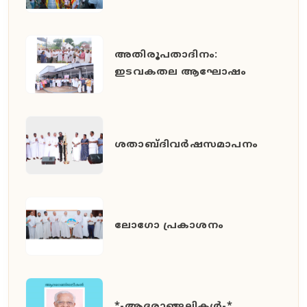
അതിരൂപതാദിനം:
ഇടവകതല ആഘോഷം
ശതാബ്ദിവർഷസമാപനം
ലോഗോ പ്രകാശനം
*-ആദരാഞ്ജലികൾ-*