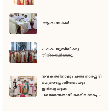
.ആശംസകൾ.
2025-ാം ജൂബിലിക്കു
തിരിതെളിഞ്ഞു
നവകർദിനാളും ചങ്ങനാശ്ശേരി
മെത്രാപ്പോലീത്തായും
ഇൻഡ്യയുടെ
പരമോന്നതാധികാരിക്കൊപ്പം