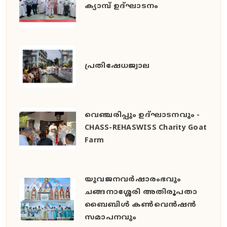
ക്യാമ്പ് ഉദ്ഘാടനം
പ്രതിഷേധജ്വാല
വെഞ്ചരിപ്പും ഉദ്ഘാടനവും -
CHASS-REHASWISS Charity Goat
Farm
യുവജനവർഷാരംഭവും
ചങ്ങനാശ്ശേരി അതിരൂപതാ
ബൈബിൾ കൺവെൻഷൻ
സമാപനവും