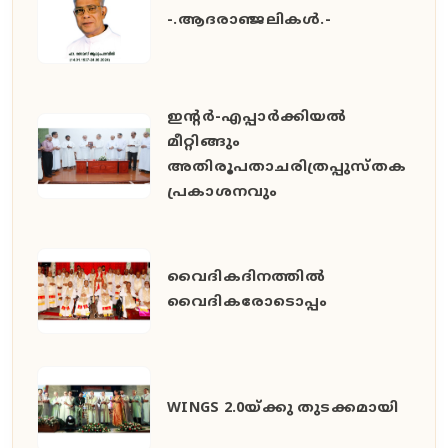
-.ആദരാഞ്ജലികൾ.-
ഇൻ്റർ-എപ്പാർക്കിയൽ
മീറ്റിങ്ങും
അതിരൂപതാചരിത്രപ്പുസ്തക
പ്രകാശനവും
വൈദികദിനത്തിൽ
വൈദികരോടൊപ്പം
WINGS 2.0യ്ക്കു തുടക്കമായി