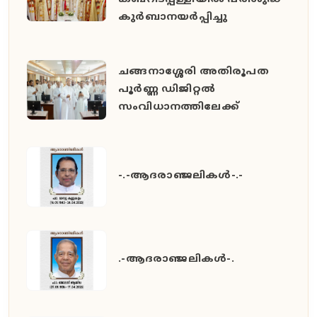
കുർബാനയർപ്പിച്ചു
ചങ്ങനാശ്ശേരി അതിരൂപത
പൂർണ്ണ ഡിജിറ്റൽ
സംവിധാനത്തിലേക്ക്
-.-ആദരാഞ്ജലികൾ-.-
.-ആദരാഞ്ജലികൾ-.