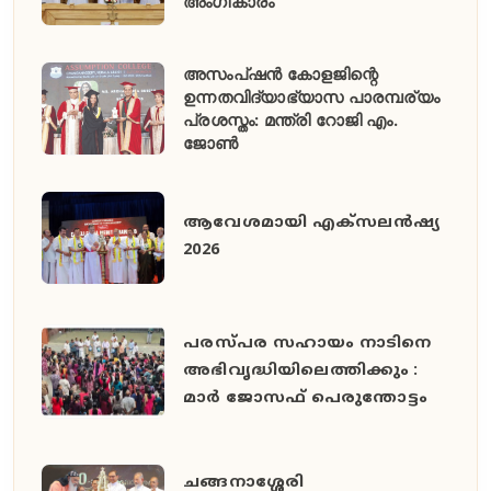
അംഗീകാരം
അസംപ്ഷൻ കോളജിന്റെ
ഉന്നതവിദ്യാഭ്യാസ പാരമ്പര്യം
പ്രശസ്തം: മന്ത്രി റോജി എം.
ജോൺ
ആവേശമായി എക്സലൻഷ്യ
2026
പരസ്പര സഹായം നാടിനെ
അഭിവൃദ്ധിയിലെത്തിക്കും :
മാർ ജോസഫ് പെരുന്തോട്ടം
ചങ്ങനാശ്ശേരി