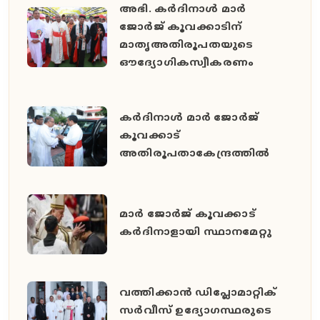
അഭി. കർദിനാൾ മാർ
ജോർജ് കൂവക്കാടിന്
മാതൃഅതിരൂപതയുടെ
ഔദ്യോഗികസ്വീകരണം
കർദിനാൾ മാർ ജോർജ്
കൂവക്കാട്
അതിരൂപതാകേന്ദ്രത്തിൽ
മാർ ജോർജ് കൂവക്കാട്
കർദിനാളായി സ്ഥാനമേറ്റു
വത്തിക്കാൻ ഡിപ്ലോമാറ്റിക്
സർവീസ് ഉദ്യോഗസ്ഥരുടെ