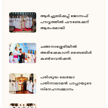
ആർച്ചുബിഷപ്പ് ജോസഫ്
പൗവ്വത്തിൽ ഫൗണ്ടേഷന്
ആരംഭമായി
ചങ്ങനാശ്ശേരിയിൽ
അഭിഷേകാഗ്നി ബൈബിൾ
കൺവെൻഷൻ.
പരിശുദ്ധ ലെയോ
പതിനാലാമൻ പാപ്പായുടെ
സ്നേഹസമ്മാനം