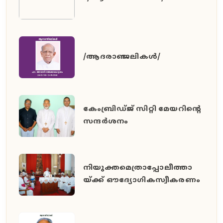
/ആദരാഞ്ജലികൾ/
കേംബ്രിഡ്ജ് സിറ്റി മേയറിൻ്റെ
സന്ദർശനം
നിയുക്തമെത്രാപ്പോലീത്താ
യ്ക്ക് ഔദ്യോഗികസ്വീകരണം