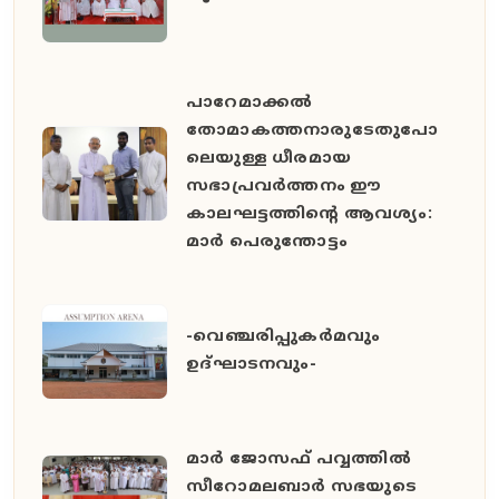
പാറേമാക്കൽ
തോമാകത്തനാരുടേതുപോ
ലെയുള്ള ധീരമായ
സഭാപ്രവർത്തനം ഈ
കാലഘട്ടത്തിൻ്റെ ആവശ്യം:
മാർ പെരുന്തോട്ടം
-വെഞ്ചരിപ്പുകർമവും
ഉദ്ഘാടനവും-
മാർ ജോസഫ് പവ്വത്തിൽ
സീറോമലബാർ സഭയുടെ