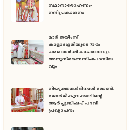
സ്ഥാനാരോഹണം-
നന്ദിപ്രകാശനം
മാർ ജയിംസ്
കാളാശ്ശേരിയുടെ 75-ാം
ചരമവാർഷികാചരണവും
അനുസ്മരണസിംപോസിയ
വും
നിയുക്തകർദിനാൾ മോൺ.
ജോർജ് കൂവക്കാടിൻ്റെ
ആർച്ചുബിഷപ് പദവി
പ്രഖ്യാപനം