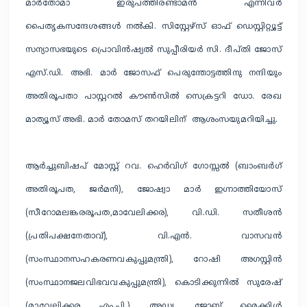
മാർതോമാ ഇരുപത്തിരണ്ടാമൻ എന്നിവർ
പൈതൃകസന്ദേശങ്ങൾ നൽകി. സിസ്റ്റേഴ്സ് ഓഫ് ഡെസ്റ്റിറ്റ്യൂട്ട്
സന്യാസഭയുടെ പ്രൊവിൻഷ്യൽ സുപ്പീരിയർ സി. ദീപ്തി ജോസ്
എസ്.ഡി. അഭി. മാർ ജോസഫ് പെരുന്തോട്ടത്തിനു നന്ദിയും
അതിരൂപതാ പാസ്റ്ററൽ കൗൺസിൽ സെക്രട്ടറി ഡോ. രേഖ
മാത്യൂസ് അഭി. മാർ തോമസ് തറയിലിന് ആശംസയുമറിയിച്ചു.
ആർച്ചുബിഷപ് മോസ്റ്റ് റവ. ഹെർവിഗ് ഗോസ്സൽ (ബാംബർഗ്
അതിരൂപത, ജർമനി), ജോഷ്വാ മാർ ഇഗ്നാത്തിയോസ്
(സീറോമലങ്കരരൂപത,മാവേലിക്കര), വി.ഡി. സതീശൻ
(പ്രതിപക്ഷനേതാവ്), വി.എൻ. വാസവൻ
(സംസ്ഥാനസഹകരണവകുപ്പുമന്ത്രി), റോഷി അഗസ്റ്റിൻ
(സംസ്ഥാനജലവിഭവവകുപ്പുമന്ത്രി), കൊടിക്കുന്നിൽ സുരേഷ്
(മാവേലിക്കര എം.പി.), അഡ്വ. ജോബ് മൈക്കിൾ