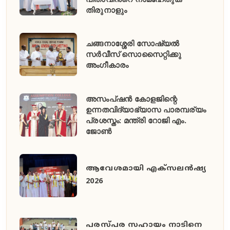
തിരുനാളും
ചങ്ങനാശ്ശേരി സോഷ്യൽ
സർവീസ് സൊസൈറ്റിക്കു
അംഗീകാരം
അസംപ്ഷൻ കോളജിന്റെ
ഉന്നതവിദ്യാഭ്യാസ പാരമ്പര്യം
പ്രശസ്തം: മന്ത്രി റോജി എം.
ജോൺ
ആവേശമായി എക്സലൻഷ്യ
2026
പരസ്പര സഹായം നാടിനെ