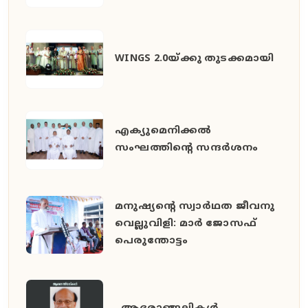
WINGS 2.0യ്ക്കു തുടക്കമായി
എക്യുമെനിക്കൽ
സംഘത്തിന്റെ സന്ദർശനം
മനുഷ്യൻ്റെ സ്വാർഥത ജീവനു
വെല്ലുവിളി: മാർ ജോസഫ്
പെരുന്തോട്ടം