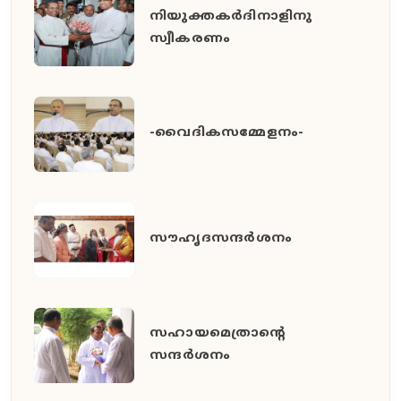
നിയുക്തകർദിനാളിനു
സ്വീകരണം
-വൈദികസമ്മേളനം-
സൗഹൃദസന്ദർശനം
സഹായമെത്രാന്റെ
സന്ദർശനം