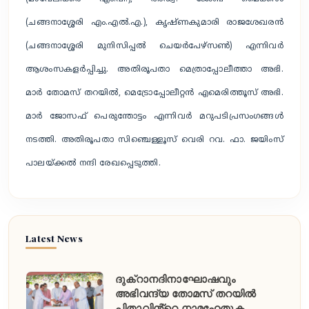
(ചങ്ങനാശ്ശേരി എം.എൽ.എ.), കൃഷ്ണകുമാരി രാജശേഖരൻ
(ചങ്ങനാശ്ശേരി മുനിസിപ്പൽ ചെയർപേഴ്സൺ) എന്നിവർ
ആശംസകളർപ്പിച്ചു. അതിരൂപതാ മെത്രാപ്പോലീത്താ അഭി.
മാർ തോമസ് തറയിൽ, മെട്രോപ്പോലീറ്റൻ എമെരിത്തൂസ് അഭി.
മാർ ജോസഫ് പെരുന്തോട്ടം എന്നിവർ മറുപടിപ്രസംഗങ്ങൾ
നടത്തി. അതിരൂപതാ സിഞ്ചെള്ളൂസ് വെരി റവ. ഫാ. ജയിംസ്
പാലയ്ക്കൽ നന്ദി രേഖപ്പെടുത്തി.
Latest News
ദുക്റാനദിനാഘോഷവും
അഭിവന്ദ്യ തോമസ് തറയിൽ
പിതാവിൻ്റെ നാമഹേതുക