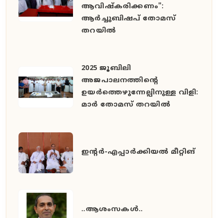
ആവിഷ്കരിക്കണം":
ആർച്ചുബിഷപ് തോമസ്
തറയിൽ
2025 ജൂബിലി
അജപാലനത്തിന്റെ
ഉയർത്തെഴുന്നേല്പിനുള്ള വിളി:
മാർ തോമസ് തറയിൽ
ഇൻ്റർ-എപ്പാർക്കിയൽ മീറ്റിങ്
..ആശംസകൾ..