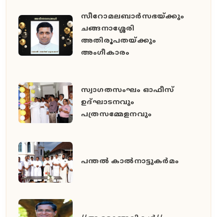
സീറോമലബാർസഭയ്ക്കും
ചങ്ങനാശ്ശേരി
അതിരൂപതയ്ക്കും
അംഗീകാരം
സ്വാഗതസംഘം ഓഫീസ്
ഉദ്ഘാടനവും
പത്രസമ്മേളനവും
പന്തൽ കാൽനാട്ടുകർമം