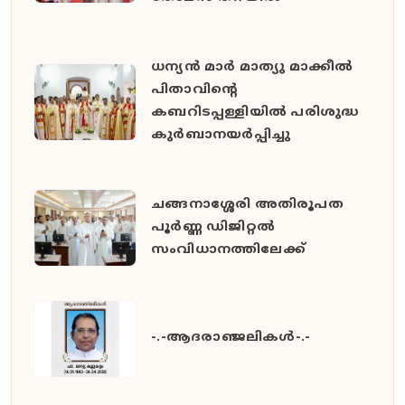
ധന്യൻ മാർ മാത്യു മാക്കീൽ
പിതാവിൻ്റെ
കബറിടപ്പള്ളിയിൽ പരിശുദ്ധ
കുർബാനയർപ്പിച്ചു
ചങ്ങനാശ്ശേരി അതിരൂപത
പൂർണ്ണ ഡിജിറ്റൽ
സംവിധാനത്തിലേക്ക്
-.-ആദരാഞ്ജലികൾ-.-