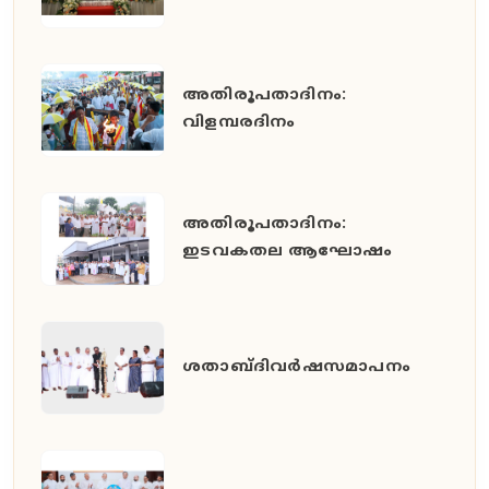
അതിരൂപതാദിനം:
വിളമ്പരദിനം
അതിരൂപതാദിനം:
ഇടവകതല ആഘോഷം
ശതാബ്ദിവർഷസമാപനം