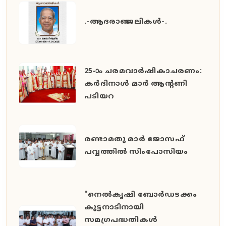
.-ആദരാഞ്ജലികൾ-.
25-ാം ചരമവാർഷികാചരണം:
കർദിനാൾ മാർ ആന്റണി
പടിയറ
രണ്ടാമതു മാർ ജോസഫ്
പവ്വത്തിൽ സിംപോസിയം
"നെൽകൃഷി ബോർഡടക്കം
കുട്ടനാടിനായി
സമഗ്രപദ്ധതികൾ