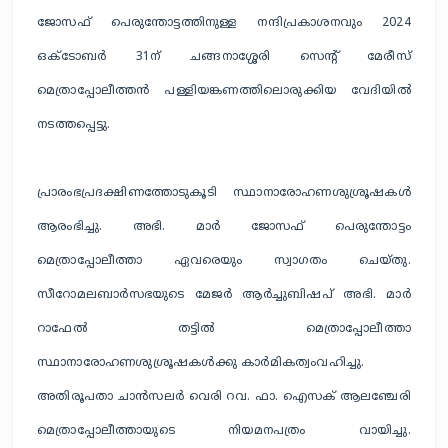
ജോസഫ് പെരുന്തോട്ടത്തിനുള്ള നന്ദിപ്രകാശനവും 2024
ഒക്ടോബർ 31ന് ചങ്ങനാശ്ശേരി സെന്റ് മേരീസ്
മെത്രാപ്പോലീത്തൻ പള്ളിയങ്കണത്തിലൊരുക്കിയ വേദിയിൽ
നടത്തപ്പെട്ടു.
പ്രാരംഭപ്രദക്ഷിണത്തോടുകൂടി സ്ഥാനാരോഹണശുശ്രൂഷകൾ
ആരംഭിച്ചു. അഭി. മാർ ജോസഫ് പെരുന്തോട്ടം
മെത്രാപ്പോലീത്താ ഏവരെയും സ്വാഗതം ചെയ്തു.
സീറോമലബാർസഭയുടെ മേജർ ആർച്ചുബിഷപ് അഭി. മാർ
റാഫേൽ തട്ടിൽ മെത്രാപ്പോലീത്താ
സ്ഥാനാരോഹണശുശ്രൂഷകൾക്കു കാർമികത്വംവഹിച്ചു.
അതിരൂപതാ ചാൻസലർ വെരി റവ. ഫാ. ഐസക് ആലഞ്ചേരി
മെത്രാപ്പോലീത്തായുടെ നിയമനപത്രം വായിച്ചു.