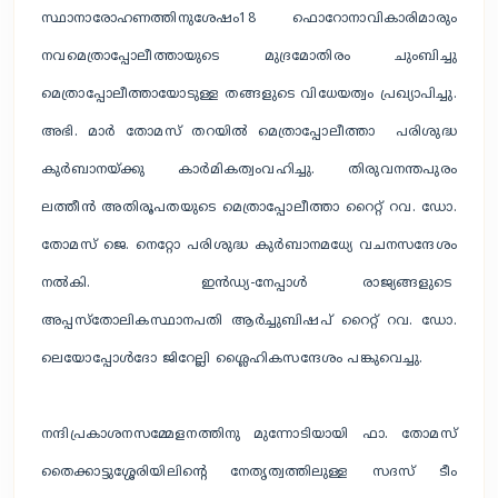
സ്ഥാനാരോഹണത്തിനുശേഷം18 ഫൊറോനാവികാരിമാരും
നവമെത്രാപ്പോലീത്തായുടെ മുദ്രമോതിരം ചുംബിച്ചു
മെത്രാപ്പോലീത്തായോടുള്ള തങ്ങളുടെ വിധേയത്വം പ്രഖ്യാപിച്ചു.
അഭി. മാർ തോമസ് തറയിൽ മെത്രാപ്പോലീത്താ പരിശുദ്ധ
കുർബാനയ്ക്കു കാർമികത്വംവഹിച്ചു. തിരുവനന്തപുരം
ലത്തീൻ അതിരൂപതയുടെ മെത്രാപ്പോലീത്താ റൈറ്റ് റവ. ഡോ.
തോമസ് ജെ. നെറ്റോ പരിശുദ്ധ കുർബാനമധ്യേ വചനസന്ദേശം
നൽകി. ഇൻഡ്യ-നേപ്പാൾ രാജ്യങ്ങളുടെ
അപ്പസ്തോലികസ്ഥാനപതി ആർച്ചുബിഷപ് റൈറ്റ് റവ. ഡോ.
ലെയോപ്പോൾദോ ജിറേല്ലി ശ്ലൈഹികസന്ദേശം പങ്കുവെച്ചു.
നന്ദിപ്രകാശനസമ്മേളനത്തിനു മുന്നോടിയായി ഫാ. തോമസ്
തൈക്കാട്ടുശ്ശേരിയിലിൻ്റെ നേതൃത്വത്തിലുള്ള സദസ് ടീം