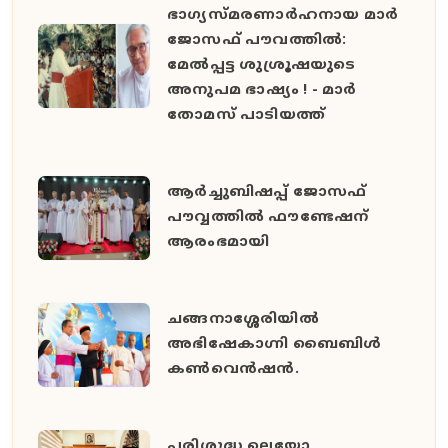
ഭാഗ്യസ്മരണാർഹനായ മാർ
ജോസഫ് പൗവത്തിൽ:
മേൽപ്പട്ട ശുശ്രൂഷയുടെ
അനുപമ ഭാഷ്യം ! - മാർ
തോമസ് പാടിയത്ത്
ആർച്ചുബിഷപ്പ് ജോസഫ്
പൗവ്വത്തിൽ ഫൗണ്ടേഷന്
ആരംഭമായി
ചങ്ങനാശ്ശേരിയിൽ
അഭിഷേകാഗ്നി ബൈബിൾ
കൺവെൻഷൻ.
പരിശുദ്ധ ലെയോ