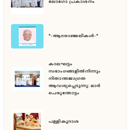
ലോഗോ പ്രകാശനം
*-ആദരാഞ്ജലികൾ-*
കാലഘട്ടം
സഭാംഗങ്ങളിൽനിന്നും
നിതാന്തജാഗ്രത
ആവശ്യപ്പെടുന്നു: മാർ
പെരുന്തോട്ടം
പള്ളികൂദാശ