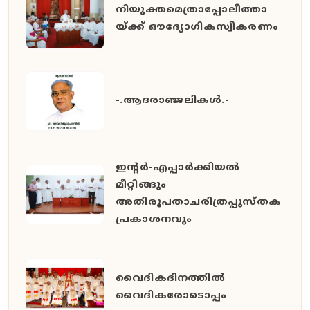
നിയുക്തമെത്രാപ്പോലീത്താ
യ്ക്ക് ഔദ്യോഗികസ്വീകരണം
-.ആദരാഞ്ജലികൾ.-
ഇൻ്റർ-എപ്പാർക്കിയൽ
മീറ്റിങ്ങും
അതിരൂപതാചരിത്രപ്പുസ്തക
പ്രകാശനവും
വൈദികദിനത്തിൽ
വൈദികരോടൊപ്പം