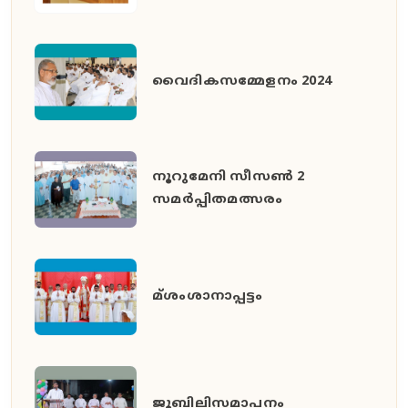
വൈദികസമ്മേളനം 2024
നൂറുമേനി സീസൺ 2
സമർപ്പിതമത്സരം
മ്ശംശാനാപ്പട്ടം
ജൂബിലിസമാപനം