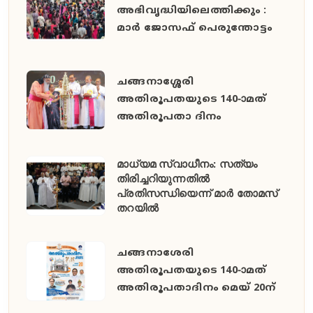
അഭിവൃദ്ധിയിലെത്തിക്കും :
മാർ ജോസഫ് പെരുന്തോട്ടം
ചങ്ങനാശ്ശേരി
അതിരൂപതയുടെ 140-ാമത്
അതിരൂപതാ ദിനം
മാധ്യമ സ്വാധീനം: സത്യം
തിരിച്ചറിയുന്നതിൽ
പ്രതിസന്ധിയെന്ന് മാർ തോമസ്
തറയിൽ
ചങ്ങനാശേരി
അതിരൂപതയുടെ 140-ാമത്
അതിരൂപതാദിനം മെയ് 20ന്