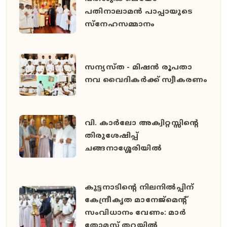
പതിനാലാമൻ പാപ്പായുടെ
സ്നേഹസമ്മാനം
സന്യസ്ത - മിഷൻ രൂപതാ
നവ വൈദികർക്ക് സ്വീകരണം
വി. കാർലോ അക്വിറ്റസ്സിന്റെ
തിരുശേഷിപ്പ്
ചങ്ങനാശ്ശേരിയിൽ
കുട്ടനാടിന്റെ നിലനിൽപ്പിന്
കേന്ദ്രീകൃത മാനേജ്മെന്റ്
സംവിധാനം വേണം: മാർ
തോമസ് തറയിൽ