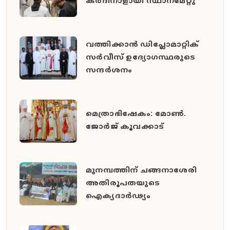
കർദിനാളായി സ്ഥാനമേറ്റു
വത്തിക്കാൻ ഡിപ്ലോമാറ്റിക്
സർവീസ് ഉദ്യോഗസ്ഥരുടെ
സന്ദർശനം
മെത്രാഭിഷേകം: മോൺ.
ജോർജ് കൂവക്കാട്
മുനമ്പത്തിന് ചങ്ങനാശേരി
അതിരൂപതയുടെ
ഐക്യദാർഢ്യം