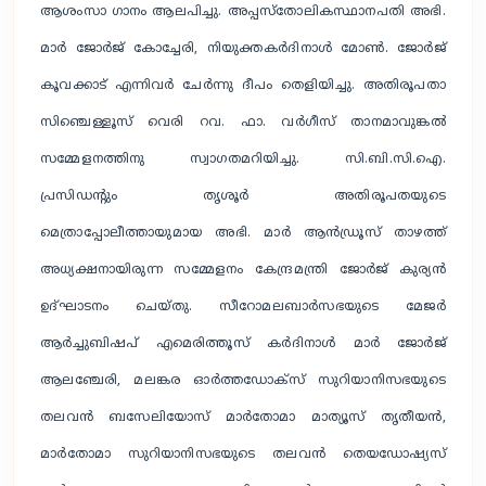
ആശംസാ ഗാനം ആലപിച്ചു. അപ്പസ്തോലികസ്ഥാനപതി അഭി.
മാർ ജോർജ് കോച്ചേരി, നിയുക്തകർദിനാൾ മോൺ. ജോർജ്
കൂവക്കാട് എന്നിവർ ചേർന്നു ദീപം തെളിയിച്ചു. അതിരൂപതാ
സിഞ്ചെള്ളൂസ് വെരി റവ. ഫാ. വർഗീസ് താനമാവുങ്കൽ
സമ്മേളനത്തിനു സ്വാഗതമറിയിച്ചു. സി.ബി.സി.ഐ.
പ്രസിഡന്റും തൃശൂർ അതിരൂപതയുടെ
മെത്രാപ്പോലീത്തായുമായ അഭി. മാർ ആൻഡ്രൂസ് താഴത്ത്
അധ്യക്ഷനായിരുന്ന സമ്മേളനം കേന്ദ്രമന്ത്രി ജോർജ് കുര്യൻ
ഉദ്ഘാടനം ചെയ്തു. സീറോമലബാർസഭയുടെ മേജർ
ആർച്ചുബിഷപ് എമെരിത്തൂസ് കർദിനാൾ മാർ ജോർജ്
ആലഞ്ചേരി, മലങ്കര ഓർത്തഡോക്സ് സുറിയാനിസഭയുടെ
തലവൻ ബസേലിയോസ് മാർതോമാ മാത്യൂസ് തൃതീയൻ,
മാർതോമാ സുറിയാനിസഭയുടെ തലവൻ തെയഡോഷ്യസ്