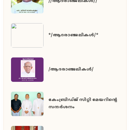
//ആദരാഞ്ജലികൾ//
*/ആദരാഞ്ജലികൾ/*
/ആദരാഞ്ജലികൾ/
കേംബ്രിഡ്ജ് സിറ്റി മേയറിൻ്റെ
സന്ദർശനം