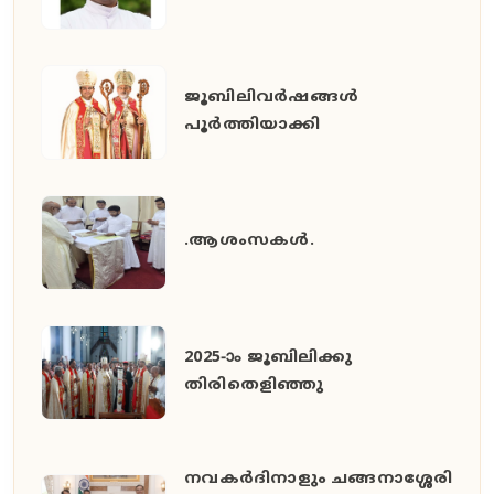
ജൂബിലിവർഷങ്ങൾ
പൂർത്തിയാക്കി
.ആശംസകൾ.
2025-ാം ജൂബിലിക്കു
തിരിതെളിഞ്ഞു
നവകർദിനാളും ചങ്ങനാശ്ശേരി