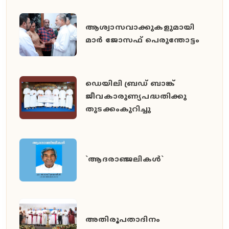
ആശ്വാസവാക്കുകളുമായി
മാർ ജോസഫ് പെരുന്തോട്ടം
ഡെയിലി ബ്രഡ് ബാങ്ക്
ജീവകാരുണ്യപദ്ധതിക്കു
തുടക്കംകുറിച്ചു
`ആദരാഞ്ജലികൾ`
അതിരൂപതാദിനം