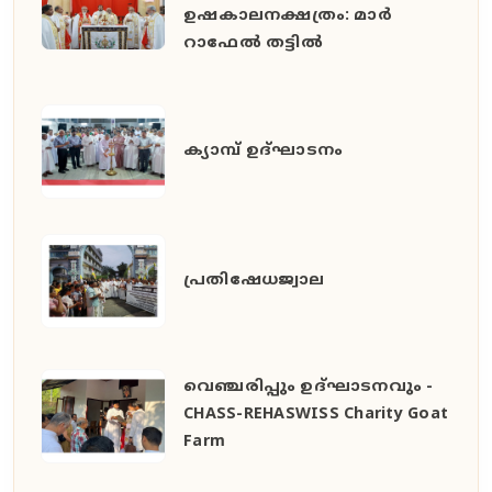
ഉഷകാലനക്ഷത്രം: മാർ
റാഫേൽ തട്ടിൽ
ക്യാമ്പ് ഉദ്ഘാടനം
പ്രതിഷേധജ്വാല
വെഞ്ചരിപ്പും ഉദ്ഘാടനവും -
CHASS-REHASWISS Charity Goat
Farm