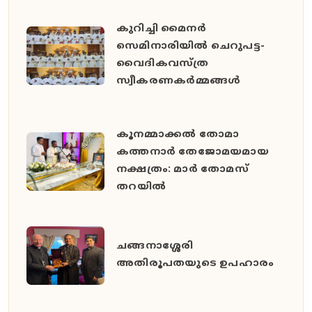
കുറിച്ചി മൈനർ
സെമിനാരിയിൽ ചെറുപട്ട-
വൈദികവസ്ത്ര
സ്വീകരണകർമ്മങ്ങൾ
കൂനമ്മാക്കൽ തോമാ
കത്തനാർ തേജോമയമായ
നക്ഷത്രം: മാർ തോമസ്
തറയിൽ
ചങ്ങനാശ്ശേരി
അതിരൂപതയുടെ ഉപഹാരം