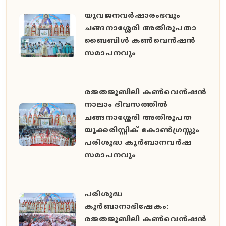
യുവജനവർഷാരംഭവും
ചങ്ങനാശ്ശേരി അതിരൂപതാ
ബൈബിൾ കൺവെൻഷൻ
സമാപനവും
രജതജൂബിലി കൺവെൻഷൻ
നാലാം ദിവസത്തിൽ
ചങ്ങനാശ്ശേരി അതിരൂപത
യൂക്കരിസ്റ്റിക് കോൺഗ്രസ്സും
പരിശുദ്ധ കുർബാനവർഷ
സമാപനവും
പരിശുദ്ധ
കുർബാനാഭിഷേകം:
രജതജൂബിലി കൺവെൻഷൻ