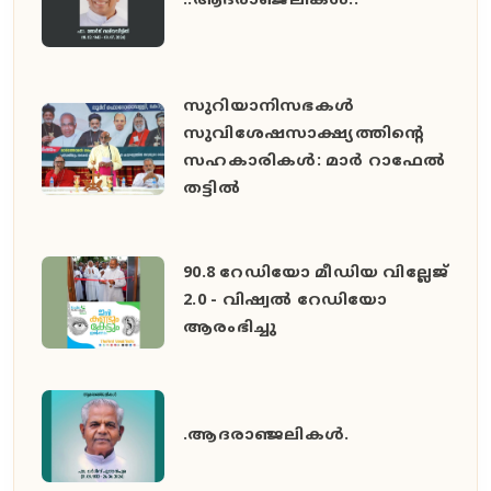
..ആദരാഞ്ജലികൾ..
സുറിയാനിസഭകൾ
സുവിശേഷസാക്ഷ്യത്തിൻ്റെ
സഹകാരികൾ: മാർ റാഫേൽ
തട്ടിൽ
90.8 റേഡിയോ മീഡിയ വില്ലേജ്
2.0 - വിഷ്വൽ റേഡിയോ
ആരംഭിച്ചു
.ആദരാഞ്ജലികൾ.