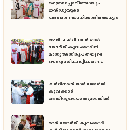
മെത്രാപ്പോലീത്തായും
ഇൻഡ്യയുടെ
പരമോന്നതാധികാരിക്കൊപ്പം
അഭി. കർദിനാൾ മാർ
ജോർജ് കൂവക്കാടിന്
മാതൃഅതിരൂപതയുടെ
ഔദ്യോഗികസ്വീകരണം
കർദിനാൾ മാർ ജോർജ്
കൂവക്കാട്
അതിരൂപതാകേന്ദ്രത്തിൽ
മാർ ജോർജ് കൂവക്കാട്