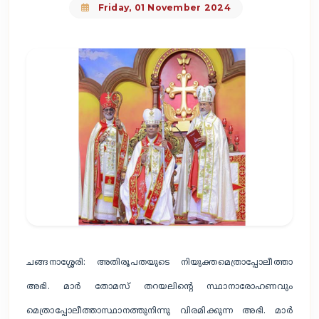
Friday, 01 November 2024
ചങ്ങനാശ്ശേരി: അതിരൂപതയുടെ നിയുക്തമെത്രാപ്പോലീത്താ
അഭി. മാർ തോമസ് തറയലിന്റെ സ്ഥാനാരോഹണവും
മെത്രാപ്പോലീത്താസ്ഥാനത്തുനിന്നു വിരമിക്കുന്ന അഭി. മാർ