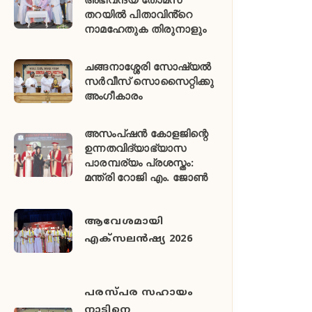
തറയിൽ പിതാവിൻ്റെ
നാമഹേതുക തിരുനാളും
ചങ്ങനാശ്ശേരി സോഷ്യൽ
സർവീസ് സൊസൈറ്റിക്കു
അംഗീകാരം
അസംപ്ഷൻ കോളജിന്റെ
ഉന്നതവിദ്യാഭ്യാസ
പാരമ്പര്യം പ്രശസ്തം:
മന്ത്രി റോജി എം. ജോൺ
ആവേശമായി
എക്സലൻഷ്യ 2026
പരസ്പര സഹായം
നാടിനെ