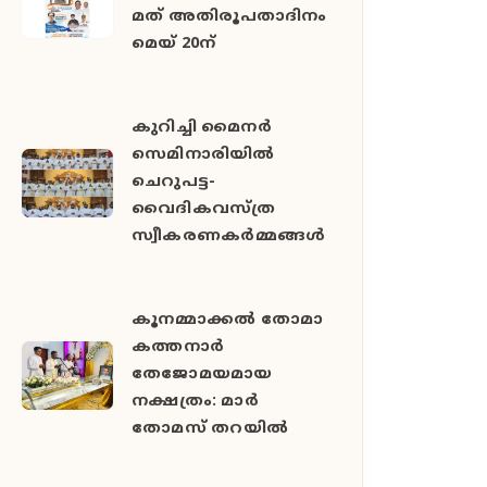
മത് അതിരൂപതാദിനം
മെയ് 20ന്
കുറിച്ചി മൈനർ
സെമിനാരിയിൽ
ചെറുപട്ട-
വൈദികവസ്ത്ര
സ്വീകരണകർമ്മങ്ങൾ
കൂനമ്മാക്കൽ തോമാ
കത്തനാർ
തേജോമയമായ
നക്ഷത്രം: മാർ
തോമസ് തറയിൽ