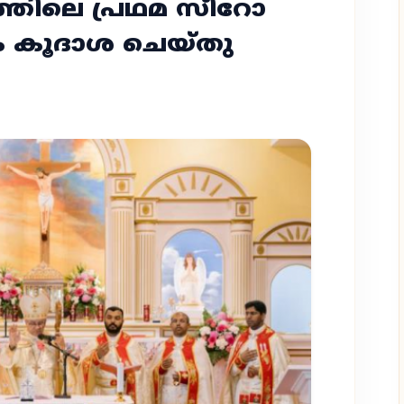
‍ത്തിലെ പ്രഥമ സീറോ
 കൂദാശ ചെയ്‌തു