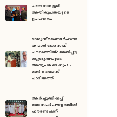
ചങ്ങനാശ്ശേരി
അതിരൂപതയുടെ
ഉപഹാരം
ഭാഗ്യസ്മരണാർഹനാ
യ മാർ ജോസഫ്
പൗവത്തിൽ: മേൽപ്പട്ട
ശുശ്രൂഷയുടെ
അനുപമ ഭാഷ്യം ! -
മാർ തോമസ്
പാടിയത്ത്
ആർച്ചുബിഷപ്പ്
ജോസഫ് പൗവ്വത്തിൽ
ഫൗണ്ടേഷന്