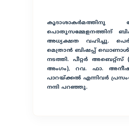
കൂദാശാകര്‍മത്തിന
പൊതുസമ്മേളനത്തിന് ബിഷപ
അധ്യക്ഷത വഹിച്ചു. പ
മെത്രാന്‍ ബിഷപ്പ് ഡൊണാള്‍ഡ
നടത്തി. പീറ്റര്‍ അബെറ്റ്സ
അംഗം), റവ. ഫാ. അനീഷ്
പാറയ്ക്കല്‍ എന്നിവര്‍ പ്രസംഗ
നന്ദി പറഞ്ഞു.