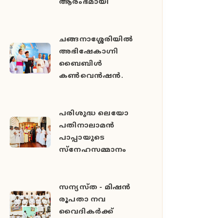
ആരംഭമായി
ചങ്ങനാശ്ശേരിയിൽ
അഭിഷേകാഗ്നി
ബൈബിൾ
കൺവെൻഷൻ.
പരിശുദ്ധ ലെയോ
പതിനാലാമൻ
പാപ്പായുടെ
സ്നേഹസമ്മാനം
സന്യസ്ത - മിഷൻ
രൂപതാ നവ
വൈദികർക്ക്