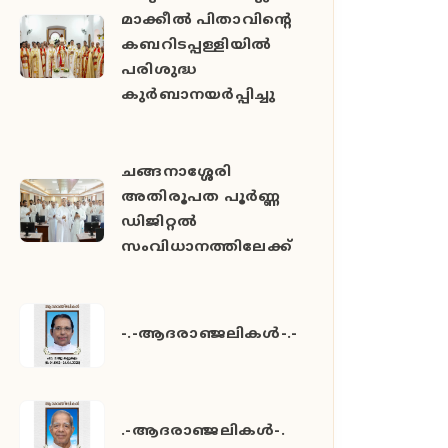
മാക്കീൽ പിതാവിൻ്റെ
കബറിടപ്പള്ളിയിൽ
പരിശുദ്ധ
കുർബാനയർപ്പിച്ചു
ചങ്ങനാശ്ശേരി
അതിരൂപത പൂർണ്ണ
ഡിജിറ്റൽ
സംവിധാനത്തിലേക്ക്
-.-ആദരാഞ്ജലികൾ-.-
.-ആദരാഞ്ജലികൾ-.