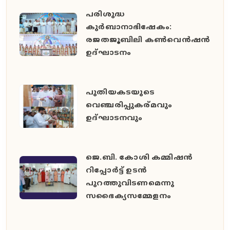
പരിശുദ്ധ
കുർബാനാഭിഷേകം:
രജതജൂബിലി കൺവെൻഷൻ
ഉദ്ഘാടനം
പുതിയകടയുടെ
വെഞ്ചരിപ്പുകര്മവും
ഉദ്‌ഘാടനവും
ജെ.ബി. കോശി കമ്മിഷൻ
റിപ്പോർട്ട് ഉടൻ
പുറത്തുവിടണമെന്നു
സഭൈക്യസമ്മേളനം