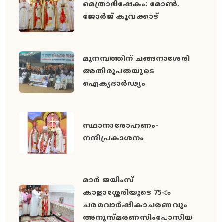
മെത്രാഭിഷേകം: മോൺ.
ജോർജ് കൂവക്കാട്
മുനമ്പത്തിന് ചങ്ങനാശേരി
അതിരൂപതയുടെ
ഐക്യദാർഢ്യം
സ്ഥാനാരോഹണം-
നന്ദിപ്രകാശനം
മാർ ജയിംസ്
കാളാശ്ശേരിയുടെ 75-ാം
ചരമവാർഷികാചരണവും
അനുസ്മരണസിംപോസിയ