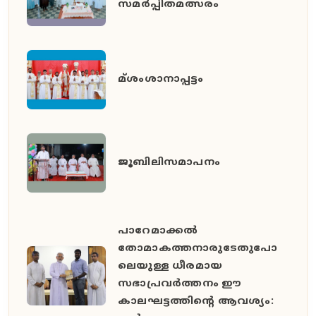
സമർപ്പിതമത്സരം
മ്ശംശാനാപ്പട്ടം
ജൂബിലിസമാപനം
പാറേമാക്കൽ
തോമാകത്തനാരുടേതുപോ
ലെയുള്ള ധീരമായ
സഭാപ്രവർത്തനം ഈ
കാലഘട്ടത്തിൻ്റെ ആവശ്യം: