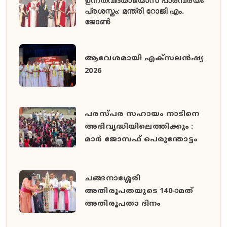
പ്രശസ്തം: മന്ത്രി റോജി എം.
ജോൺ
ആവേശമായി എക്സലൻഷ്യ
2026
പരസ്പര സഹായം നാടിനെ
അഭിവൃദ്ധിയിലെത്തിക്കും :
മാർ ജോസഫ് പെരുന്തോട്ടം
ചങ്ങനാശ്ശേരി
അതിരൂപതയുടെ 140-ാമത്
അതിരൂപതാ ദിനം