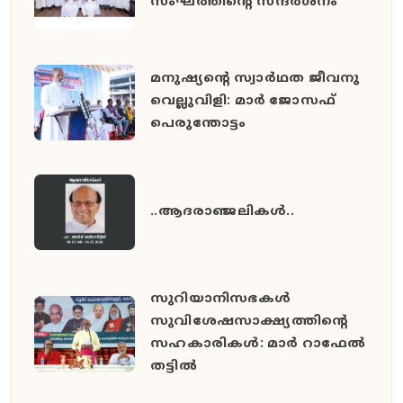
സംഘത്തിന്റെ സന്ദർശനം
മനുഷ്യൻ്റെ സ്വാർഥത ജീവനു
വെല്ലുവിളി: മാർ ജോസഫ്
പെരുന്തോട്ടം
..ആദരാഞ്ജലികൾ..
സുറിയാനിസഭകൾ
സുവിശേഷസാക്ഷ്യത്തിൻ്റെ
സഹകാരികൾ: മാർ റാഫേൽ
തട്ടിൽ