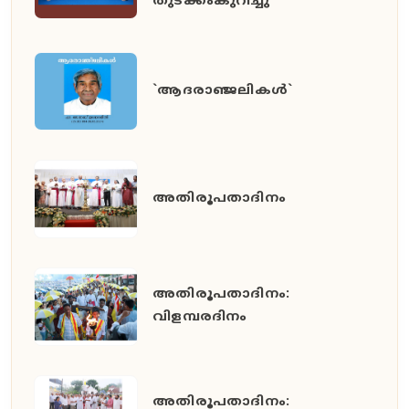
തുടക്കംകുറിച്ചു
`ആദരാഞ്ജലികൾ`
അതിരൂപതാദിനം
അതിരൂപതാദിനം:
വിളമ്പരദിനം
അതിരൂപതാദിനം: