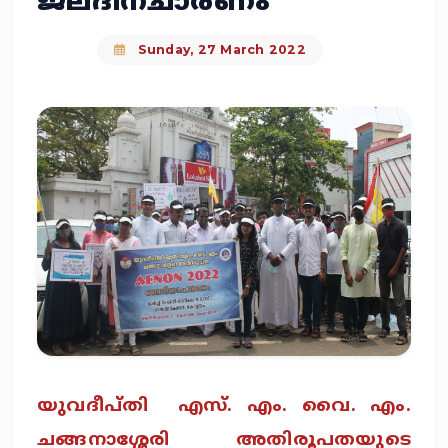
ജലദിനചാരണം
Sunday, 27 March 2022
യുവദീപ്‌തി എസ്. എം. വൈ. എം.
ചങ്ങനാശ്ശേരി അതിരൂപതയുടെ