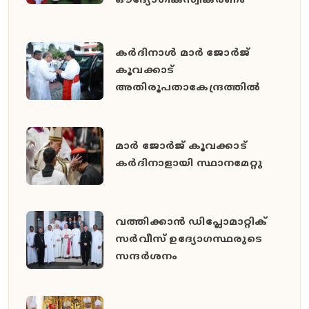
ഔദ്യോഗികസ്വീകരണം
കർദിനാൾ മാർ ജോർജ്
കൂവക്കാട്
അതിരൂപതാകേന്ദ്രത്തിൽ
മാർ ജോർജ് കൂവക്കാട്
കർദിനാളായി സ്ഥാനമേറ്റു
വത്തിക്കാൻ ഡിപ്ലോമാറ്റിക്
സർവീസ് ഉദ്യോഗസ്ഥരുടെ
സന്ദർശനം