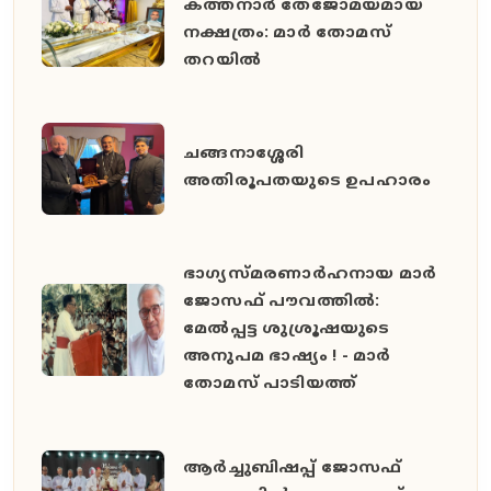
കത്തനാർ തേജോമയമായ
നക്ഷത്രം: മാർ തോമസ്
തറയിൽ
ചങ്ങനാശ്ശേരി
അതിരൂപതയുടെ ഉപഹാരം
ഭാഗ്യസ്മരണാർഹനായ മാർ
ജോസഫ് പൗവത്തിൽ:
മേൽപ്പട്ട ശുശ്രൂഷയുടെ
അനുപമ ഭാഷ്യം ! - മാർ
തോമസ് പാടിയത്ത്
ആർച്ചുബിഷപ്പ് ജോസഫ്