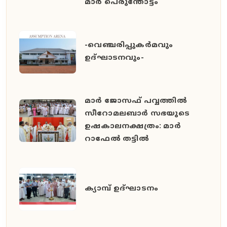
മാർ പെരുന്തോട്ടം
-വെഞ്ചരിപ്പുകർമവും
ഉദ്ഘാടനവും-
മാർ ജോസഫ് പവ്വത്തിൽ
സീറോമലബാർ സഭയുടെ
ഉഷകാലനക്ഷത്രം: മാർ
റാഫേൽ തട്ടിൽ
ക്യാമ്പ് ഉദ്ഘാടനം