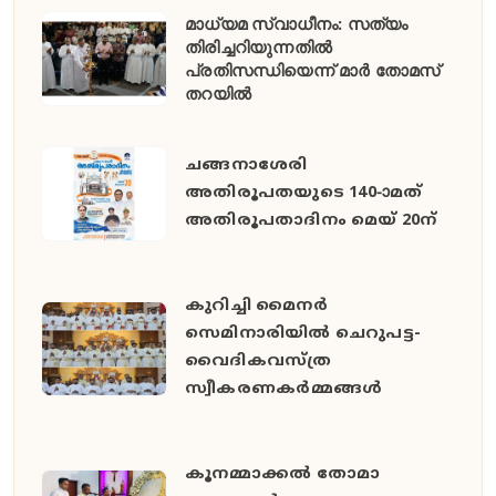
മാധ്യമ സ്വാധീനം: സത്യം
തിരിച്ചറിയുന്നതിൽ
പ്രതിസന്ധിയെന്ന് മാർ തോമസ്
തറയിൽ
ചങ്ങനാശേരി
അതിരൂപതയുടെ 140-ാമത്
അതിരൂപതാദിനം മെയ് 20ന്
കുറിച്ചി മൈനർ
സെമിനാരിയിൽ ചെറുപട്ട-
വൈദികവസ്ത്ര
സ്വീകരണകർമ്മങ്ങൾ
കൂനമ്മാക്കൽ തോമാ