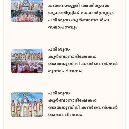
ചങ്ങനാശ്ശേരി അതിരൂപത
യൂക്കരിസ്റ്റിക് കോൺഗ്രസ്സും
പരിശുദ്ധ കുർബാനവർഷ
സമാപനവും
പരിശുദ്ധ
കുർബാനാഭിഷേകം:
രജതജൂബിലി കൺവെൻഷൻ
മൂന്നാം ദിവസം
പരിശുദ്ധ
കുർബാനാഭിഷേകം:
രജതജൂബിലി കൺവെൻഷൻ
രണ്ടാം ദിവസം