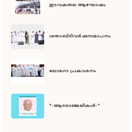
ഇടവകതല ആഘോഷം
ശതാബ്ദിവർഷസമാപനം
ലോഗോ പ്രകാശനം
*-ആദരാഞ്ജലികൾ-*