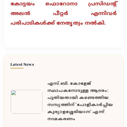
കോട്ടയം ഫൊറോനാ പ്രസിഡന്റ്
അലൻ പീറ്റർ എന്നിവർ
പരിപാടികൾക്ക് നേതൃത്വം നൽകി.
Latest News
എസ്.ബി. കോളേജ്
സ്ഥാപകനോടുള്ള ആദരം:
പുതിയതായി കണ്ടെത്തിയ
സസ്യത്തിന് 'പോളികാർപ്പിയ
കുര്യാളശ്ശേരിയാന' എന്ന്
നാമകരണം