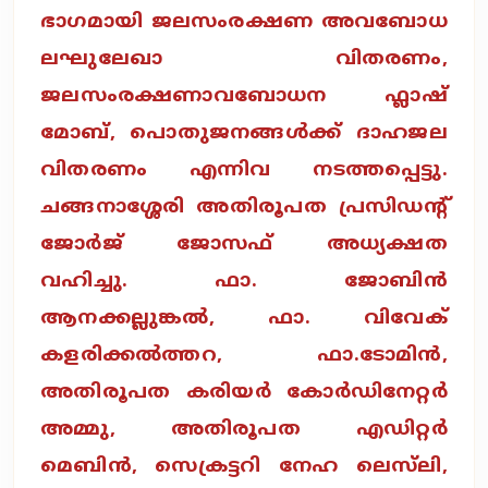
ഭാഗമായി ജലസംരക്ഷണ അവബോധ
ലഘുലേഖാ വിതരണം,
ജലസംരക്ഷണാവബോധന ഫ്ലാഷ്
മോബ്, പൊതുജനങ്ങൾക്ക് ദാഹജല
വിതരണം എന്നിവ നടത്തപ്പെട്ടു.
ചങ്ങനാശ്ശേരി അതിരൂപത പ്രസിഡന്റ്
ജോർജ് ജോസഫ് അധ്യക്ഷത
വഹിച്ചു. ഫാ. ജോബിൻ
ആനക്കല്ലുങ്കൽ, ഫാ. വിവേക്
കളരിക്കൽത്തറ, ഫാ.ടോമിൻ,
അതിരൂപത കരിയർ കോർഡിനേറ്റർ
അമ്മു, അതിരൂപത എഡിറ്റർ
മെബിൻ, സെക്രട്ടറി നേഹ ലെസ്‌ലി,