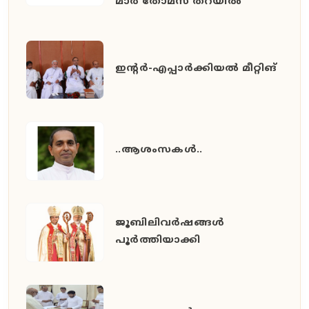
മാർ തോമസ് തറയിൽ
ഇൻ്റർ-എപ്പാർക്കിയൽ മീറ്റിങ്
..ആശംസകൾ..
ജൂബിലിവർഷങ്ങൾ
പൂർത്തിയാക്കി