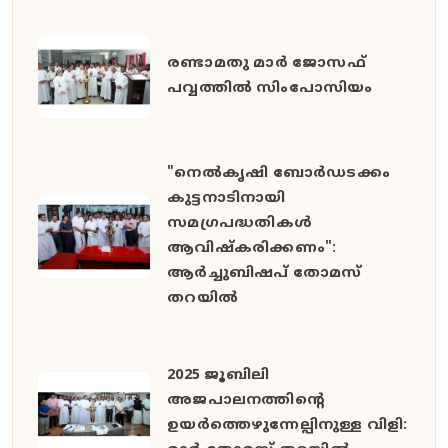
രണ്ടാമതു മാർ ജോസഫ്
പവ്വത്തിൽ സിംപോസിയം
"നെൽകൃഷി ബോർഡടക്കം
കുട്ടനാടിനായി
സമഗ്രപദ്ധതികൾ
ആവിഷ്കരിക്കണം":
ആർച്ചുബിഷപ് തോമസ്
തറയിൽ
2025 ജൂബിലി
അജപാലനത്തിന്റെ
ഉയർത്തെഴുന്നേല്പിനുള്ള വിളി: