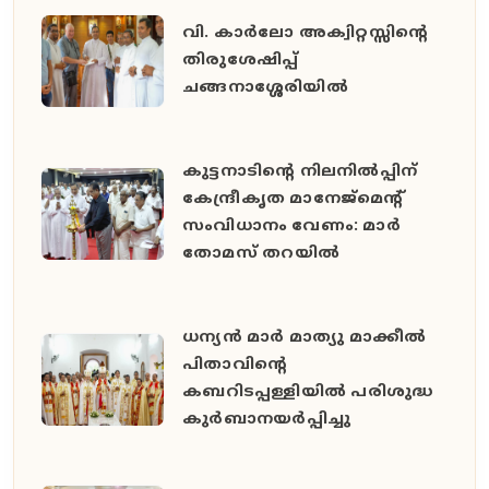
വി. കാർലോ അക്വിറ്റസ്സിന്റെ
തിരുശേഷിപ്പ്
ചങ്ങനാശ്ശേരിയിൽ
കുട്ടനാടിന്റെ നിലനിൽപ്പിന്
കേന്ദ്രീകൃത മാനേജ്മെന്റ്
സംവിധാനം വേണം: മാർ
തോമസ് തറയിൽ
ധന്യൻ മാർ മാത്യു മാക്കീൽ
പിതാവിൻ്റെ
കബറിടപ്പള്ളിയിൽ പരിശുദ്ധ
കുർബാനയർപ്പിച്ചു