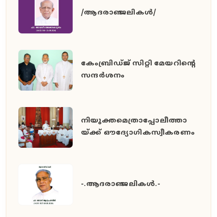
/ആദരാഞ്ജലികൾ/
കേംബ്രിഡ്ജ് സിറ്റി മേയറിൻ്റെ
സന്ദർശനം
നിയുക്തമെത്രാപ്പോലീത്താ
യ്ക്ക് ഔദ്യോഗികസ്വീകരണം
-.ആദരാഞ്ജലികൾ.-