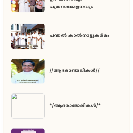
പത്രസമ്മേളനവും
പന്തൽ കാൽനാട്ടുകർമം
//ആദരാഞ്ജലികൾ//
*/ആദരാഞ്ജലികൾ/*