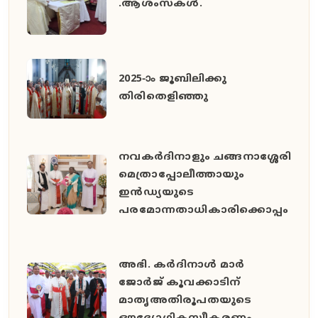
.ആശംസകൾ.
2025-ാം ജൂബിലിക്കു
തിരിതെളിഞ്ഞു
നവകർദിനാളും ചങ്ങനാശ്ശേരി
മെത്രാപ്പോലീത്തായും
ഇൻഡ്യയുടെ
പരമോന്നതാധികാരിക്കൊപ്പം
അഭി. കർദിനാൾ മാർ
ജോർജ് കൂവക്കാടിന്
മാതൃഅതിരൂപതയുടെ