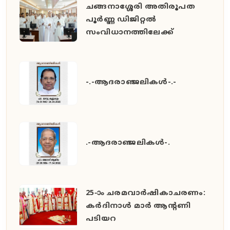
ചങ്ങനാശ്ശേരി അതിരൂപത
പൂർണ്ണ ഡിജിറ്റൽ
സംവിധാനത്തിലേക്ക്
-.-ആദരാഞ്ജലികൾ-.-
.-ആദരാഞ്ജലികൾ-.
25-ാം ചരമവാർഷികാചരണം:
കർദിനാൾ മാർ ആന്റണി
പടിയറ