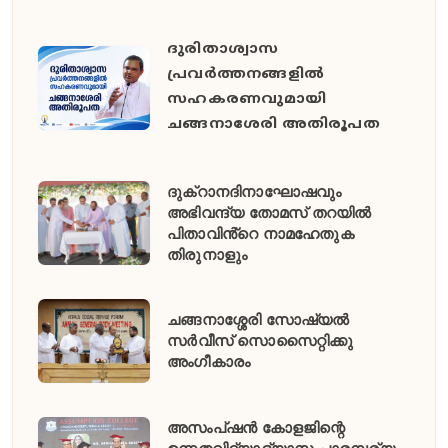
ദുരിതാശ്വാസ
പ്രവർത്തനങ്ങളിൽ
സഹകരണവുമായി
ചങ്ങനാശേരി അതിരൂപത
ദുക്റാനദിനാഘോഷവും
അഭിവന്ദ്യ തോമസ് തറയിൽ
പിതാവിൻ്റെ നാമഹേതുക
തിരുനാളും
ചങ്ങനാശ്ശേരി സോഷ്യൽ
സർവീസ് സൊസൈറ്റിക്കു
അംഗീകാരം
അസംപ്ഷൻ കോളജിന്റെ
ഉന്നതവിദ്യാഭ്യാസ പാരമ്പര്യം