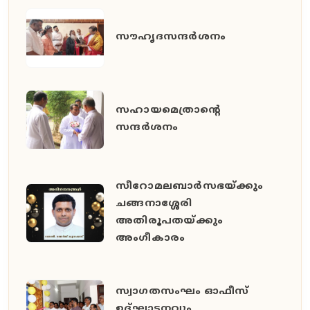
സൗഹൃദസന്ദർശനം
സഹായമെത്രാന്റെ
സന്ദർശനം
സീറോമലബാർസഭയ്ക്കും
ചങ്ങനാശ്ശേരി
അതിരൂപതയ്ക്കും
അംഗീകാരം
സ്വാഗതസംഘം ഓഫീസ്
ഉദ്ഘാടനവും