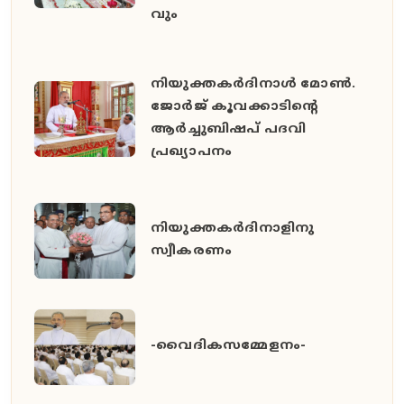
വും
നിയുക്തകർദിനാൾ മോൺ.
ജോർജ് കൂവക്കാടിൻ്റെ
ആർച്ചുബിഷപ് പദവി
പ്രഖ്യാപനം
നിയുക്തകർദിനാളിനു
സ്വീകരണം
-വൈദികസമ്മേളനം-