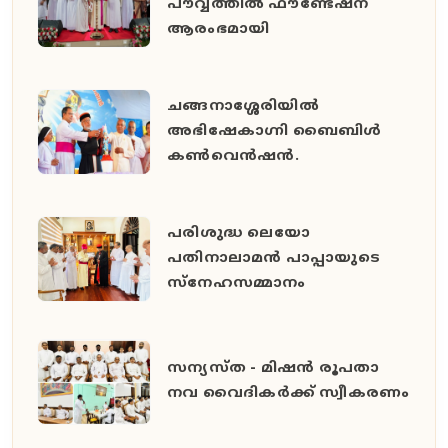
പൗവ്വത്തിൽ ഫൗണ്ടേഷന്
ആരംഭമായി
ചങ്ങനാശ്ശേരിയിൽ
അഭിഷേകാഗ്നി ബൈബിൾ
കൺവെൻഷൻ.
പരിശുദ്ധ ലെയോ
പതിനാലാമൻ പാപ്പായുടെ
സ്നേഹസമ്മാനം
സന്യസ്ത - മിഷൻ രൂപതാ
നവ വൈദികർക്ക് സ്വീകരണം