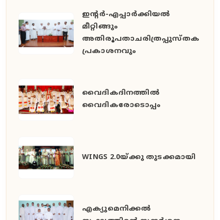
ഇൻ്റർ-എപ്പാർക്കിയൽ
മീറ്റിങ്ങും
അതിരൂപതാചരിത്രപ്പുസ്തക
പ്രകാശനവും
വൈദികദിനത്തിൽ
വൈദികരോടൊപ്പം
WINGS 2.0യ്ക്കു തുടക്കമായി
എക്യുമെനിക്കൽ