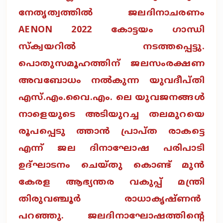
നേതൃത്വത്തിൽ ജലദിനാചരണം
AENON 2022 കോട്ടയം ഗാന്ധി
സ്‌ക്വയറിൽ നടത്തപ്പെട്ടു.
പൊതുസമൂഹത്തിന് ജലസംരക്ഷണ
അവബോധം നൽകുന്ന യുവദീപ്തി
എസ്.എം.വൈ.എം. ലെ യുവജനങ്ങൾ
നാളെയുടെ അടിയുറച്ച തലമുറയെ
രൂപപ്പെടു ത്താൻ പ്രാപ്‌ത രാകട്ടെ
എന്ന് ജല ദിനാഘോഷ പരിപാടി
ഉദ്ഘാടനം ചെയ്തു കൊണ്ട് മുൻ
കേരള ആഭ്യന്തര വകുപ്പ് മന്ത്രി
തിരുവഞ്ചൂർ രാധാകൃഷ്ണൻ
പറഞ്ഞു. ജലദിനാഘോഷത്തിന്റെ