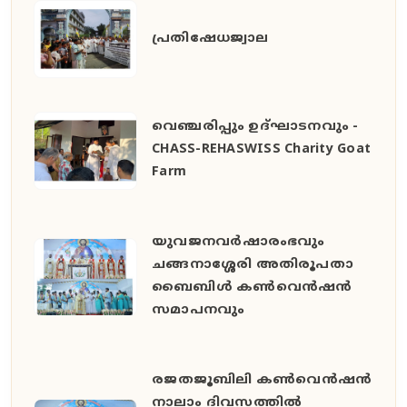
പ്രതിഷേധജ്വാല
വെഞ്ചരിപ്പും ഉദ്ഘാടനവും -
CHASS-REHASWISS Charity Goat
Farm
യുവജനവർഷാരംഭവും
ചങ്ങനാശ്ശേരി അതിരൂപതാ
ബൈബിൾ കൺവെൻഷൻ
സമാപനവും
രജതജൂബിലി കൺവെൻഷൻ
നാലാം ദിവസത്തിൽ