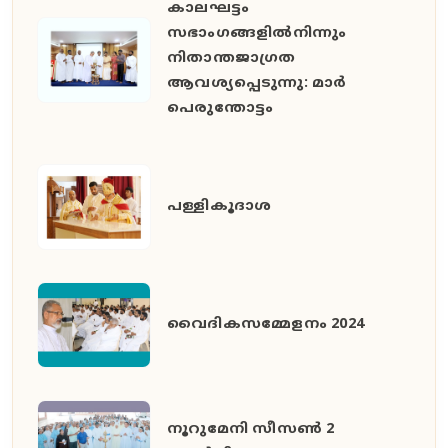
കാലഘട്ടം
സഭാംഗങ്ങളിൽനിന്നും
നിതാന്തജാഗ്രത
ആവശ്യപ്പെടുന്നു: മാർ
പെരുന്തോട്ടം
പള്ളികൂദാശ
വൈദികസമ്മേളനം 2024
നൂറുമേനി സീസൺ 2