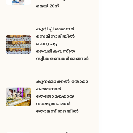
മെയ് 20ന്
കുറിച്ചി മൈനർ
സെമിനാരിയിൽ
ചെറുപട്ട-
വൈദികവസ്ത്ര
സ്വീകരണകർമ്മങ്ങൾ
കൂനമ്മാക്കൽ തോമാ
കത്തനാർ
തേജോമയമായ
നക്ഷത്രം: മാർ
തോമസ് തറയിൽ