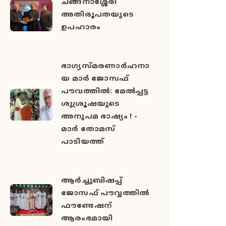
ചങ്ങനാശ്ശേരി
അതിരൂപതയുടെ
ഉപഹാരം
ഭാഗ്യസ്മരണാർഹനാ
യ മാർ ജോസഫ്
പൗവത്തിൽ: മേൽപ്പട്ട
ശുശ്രൂഷയുടെ
അനുപമ ഭാഷ്യം ! -
മാർ തോമസ്
പാടിയത്ത്
ആർച്ചുബിഷപ്പ്
ജോസഫ് പൗവ്വത്തിൽ
ഫൗണ്ടേഷന്
ആരംഭമായി