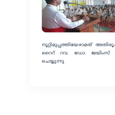
നൂറ്റിമുപ്പത്തിയേഴാമത്‌ അത
റൈറ് റവ. ഡോ. ജയിംസ് 
ചെയ്യുന്നു