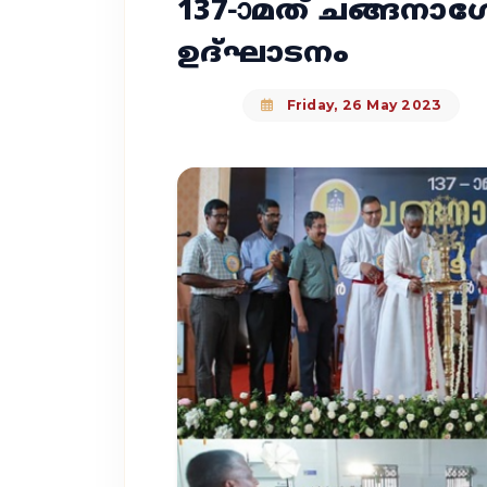
137-ാമത് ചങ്ങനാ
ഉദ്‌ഘാടനം
Friday, 26 May 2023