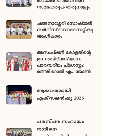
തറയിൽ പിതാവിൻ്റെ
നാമഹേതുക തിരുനാളും
ചങ്ങനാശ്ശേരി സോഷ്യൽ
സർവീസ് സൊസൈറ്റിക്കു
അംഗീകാരം
അസംപ്ഷൻ കോളജിന്റെ
ഉന്നതവിദ്യാഭ്യാസ
പാരമ്പര്യം പ്രശസ്തം:
മന്ത്രി റോജി എം. ജോൺ
ആവേശമായി
എക്സലൻഷ്യ 2026
പരസ്പര സഹായം
നാടിനെ