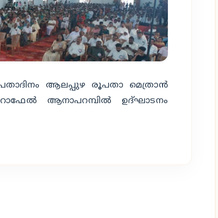
ിരൂപതാദിനം ആലപ്പുഴ രൂപതാ മെത്രാൻ
റാഫേൽ ആനാപറമ്പിൽ ഉദ്‌ഘാടനം