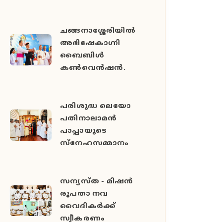
ചങ്ങനാശ്ശേരിയിൽ
അഭിഷേകാഗ്നി
ബൈബിൾ
കൺവെൻഷൻ.
പരിശുദ്ധ ലെയോ
പതിനാലാമൻ
പാപ്പായുടെ
സ്നേഹസമ്മാനം
സന്യസ്ത - മിഷൻ
രൂപതാ നവ
വൈദികർക്ക്
സ്വീകരണം