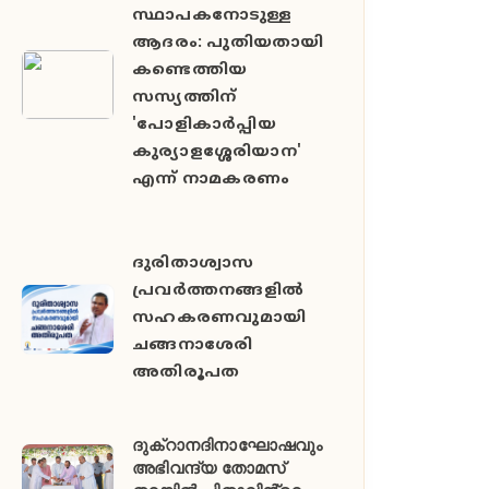
സ്ഥാപകനോടുള്ള
ആദരം: പുതിയതായി
കണ്ടെത്തിയ
സസ്യത്തിന്
'പോളികാർപ്പിയ
കുര്യാളശ്ശേരിയാന'
എന്ന് നാമകരണം
ദുരിതാശ്വാസ
പ്രവർത്തനങ്ങളിൽ
സഹകരണവുമായി
ചങ്ങനാശേരി
അതിരൂപത
ദുക്റാനദിനാഘോഷവും
അഭിവന്ദ്യ തോമസ്