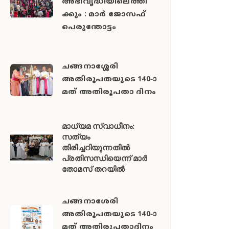
അഭിവൃദ്ധിയിലെത്തി
ക്കും : മാർ ജോസഫ്
പെരുന്തോട്ടം
ചങ്ങനാശ്ശേരി
അതിരൂപതയുടെ 140-ാ
മത് അതിരൂപതാ ദിനം
മാധ്യമ സ്വാധീനം:
സത്യം
തിരിച്ചറിയുന്നതിൽ
പ്രതിസന്ധിയെന്ന് മാർ
തോമസ് തറയിൽ
ചങ്ങനാശേരി
അതിരൂപതയുടെ 140-ാ
മത് അതിരൂപതാദിനം