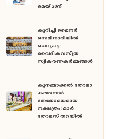
മെയ് 20ന്
കുറിച്ചി മൈനർ
സെമിനാരിയിൽ
ചെറുപട്ട-
വൈദികവസ്ത്ര
സ്വീകരണകർമ്മങ്ങൾ
കൂനമ്മാക്കൽ തോമാ
കത്തനാർ
തേജോമയമായ
നക്ഷത്രം: മാർ
തോമസ് തറയിൽ