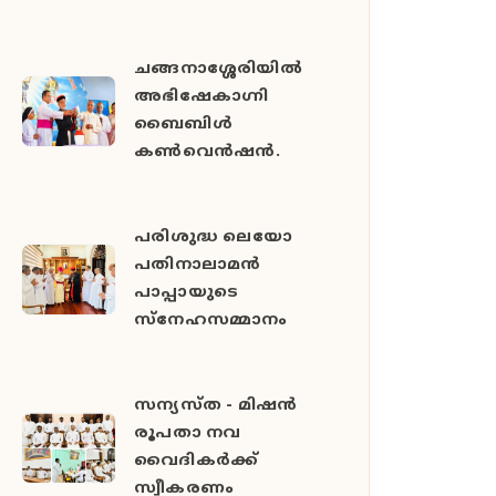
ചങ്ങനാശ്ശേരിയിൽ
അഭിഷേകാഗ്നി
ബൈബിൾ
കൺവെൻഷൻ.
പരിശുദ്ധ ലെയോ
പതിനാലാമൻ
പാപ്പായുടെ
സ്നേഹസമ്മാനം
സന്യസ്ത - മിഷൻ
രൂപതാ നവ
വൈദികർക്ക്
സ്വീകരണം