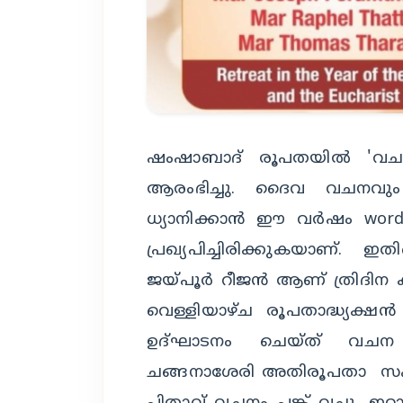
ഷംഷാബാദ് രൂപതയിൽ '
ആരംഭിച്ചു. ദൈവ വചനവും
ധ്യാനിക്കാൻ ഈ വർഷം word
പ്രഖ്യപിച്ചിരിക്കുകയാണ്. 
ജയ്പൂർ റീജൻ ആണ് ത്രിദിന 
വെള്ളിയാഴ്ച രൂപതാദ്ധ്യ
ഉദ്ഘാടനം ചെയ്ത് വചന 
ചങ്ങനാശേരി അതിരൂപതാ സ