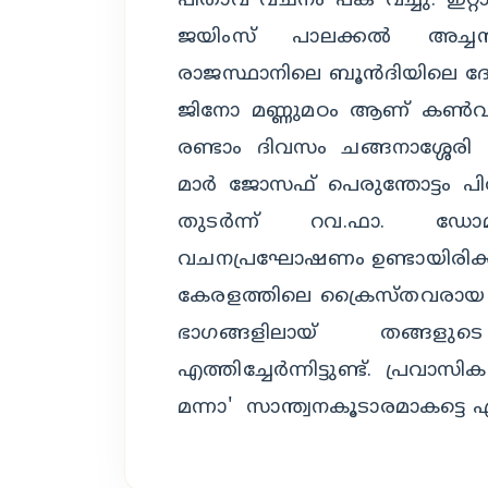
പിതാവ് വചനം പങ്ക് വച്ചു. 
ജയിംസ് പാലക്കൽ അച്ച
രാജസ്ഥാനിലെ ബൂൻദിയിലെ ദ
ജിനോ മണ്ണുമഠം ആണ് കൺ
രണ്ടാം ദിവസം ചങ്ങനാശ്ശേരി
മാർ ജോസഫ് പെരുന്തോട്ടം പ
തുടർന്ന് റവ.ഫാ. ഡോമ
വചനപ്രഘോഷണം ഉണ്ടായിരിക്ക
കേരളത്തിലെ ക്രൈസ്തവരായ പ
ഭാഗങ്ങളിലായ് തങ്ങളു
എത്തിച്ചേർന്നിട്ടുണ്ട്. പ്രവ
മന്നാ' സാന്ത്വനകൂടാരമാകട്ടെ എന്