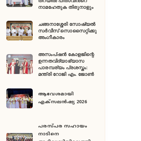
തറയിൽ പിതാവിൻ്റെ
നാമഹേതുക തിരുനാളും
ചങ്ങനാശ്ശേരി സോഷ്യൽ
സർവീസ് സൊസൈറ്റിക്കു
അംഗീകാരം
അസംപ്ഷൻ കോളജിന്റെ
ഉന്നതവിദ്യാഭ്യാസ
പാരമ്പര്യം പ്രശസ്തം:
മന്ത്രി റോജി എം. ജോൺ
ആവേശമായി
എക്സലൻഷ്യ 2026
പരസ്പര സഹായം
നാടിനെ