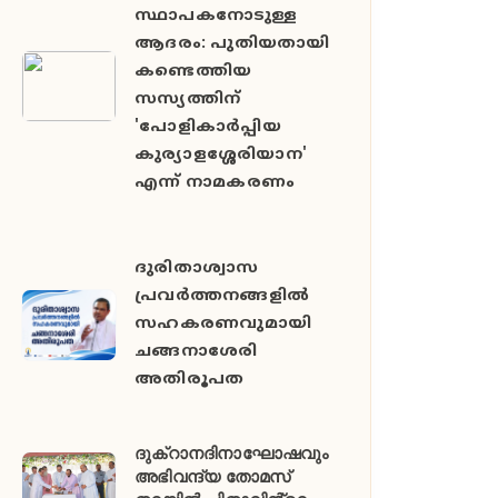
സ്ഥാപകനോടുള്ള
ആദരം: പുതിയതായി
കണ്ടെത്തിയ
സസ്യത്തിന്
'പോളികാർപ്പിയ
കുര്യാളശ്ശേരിയാന'
എന്ന് നാമകരണം
ദുരിതാശ്വാസ
പ്രവർത്തനങ്ങളിൽ
സഹകരണവുമായി
ചങ്ങനാശേരി
അതിരൂപത
ദുക്റാനദിനാഘോഷവും
അഭിവന്ദ്യ തോമസ്