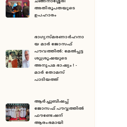
ചങ്ങനാശ്ശേരി
അതിരൂപതയുടെ
ഉപഹാരം
ഭാഗ്യസ്മരണാർഹനാ
യ മാർ ജോസഫ്
പൗവത്തിൽ: മേൽപ്പട്ട
ശുശ്രൂഷയുടെ
അനുപമ ഭാഷ്യം ! -
മാർ തോമസ്
പാടിയത്ത്
ആർച്ചുബിഷപ്പ്
ജോസഫ് പൗവ്വത്തിൽ
ഫൗണ്ടേഷന്
ആരംഭമായി