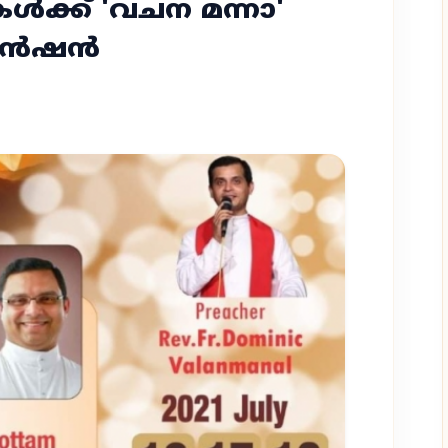
ക്ക്‌ 'വചന മന്നാ'
വൻഷൻ