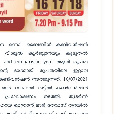
വചന മന്നാ' ബൈബിൾ കൺവൻഷൻ
 വിശുദ്ധ കുർബ്ബാനയും കൂടുതൽ
 and eucharistic year ആയി രൂപത
ഇതിന്റെ ഭാഗമായ് രൂപതയിലെ ഇറ്റാവ
കൺവൻഷൻ നടത്തുന്നത്. 16/07/2021
ക്ഷൻ മാർ റാഫേൽ തട്ടിൽ കൺവൻഷൻ
പ്രഘോഷണം നടത്തി. തുടർന്ന്
ഹായ മെത്രാൻ മാർ തോമസ് തറയിൽ