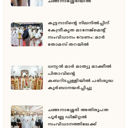
ചങ്ങനാശ്ശേരിയിൽ
കുട്ടനാടിന്റെ നിലനിൽപ്പിന്
കേന്ദ്രീകൃത മാനേജ്മെന്റ്
സംവിധാനം വേണം: മാർ
തോമസ് തറയിൽ
ധന്യൻ മാർ മാത്യു മാക്കീൽ
പിതാവിൻ്റെ
കബറിടപ്പള്ളിയിൽ പരിശുദ്ധ
കുർബാനയർപ്പിച്ചു
ചങ്ങനാശ്ശേരി അതിരൂപത
പൂർണ്ണ ഡിജിറ്റൽ
സംവിധാനത്തിലേക്ക്