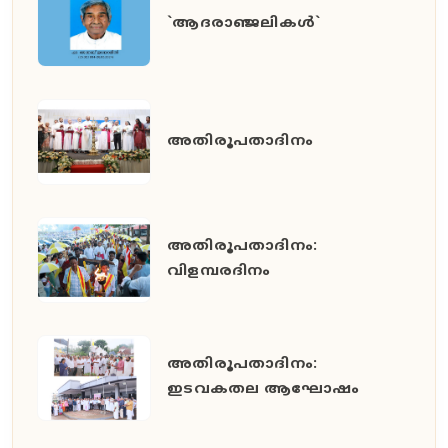
`ആദരാഞ്ജലികൾ`
അതിരൂപതാദിനം
അതിരൂപതാദിനം:
വിളമ്പരദിനം
അതിരൂപതാദിനം:
ഇടവകതല ആഘോഷം