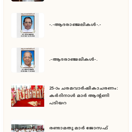
-.-ആദരാഞ്ജലികൾ-.-
.-ആദരാഞ്ജലികൾ-.
25-ാം ചരമവാർഷികാചരണം:
കർദിനാൾ മാർ ആന്റണി
പടിയറ
രണ്ടാമതു മാർ ജോസഫ്