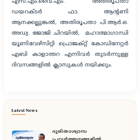
എസ്.എം.വൈ.എം. അതിരൂപതാ
ഡയറക്ടർ ഫാ. ആൻ്റണി
ആനക്കല്ലുങ്കൽ, അതിരൂപതാ പി.ആർ.ഒ.
അഡ്വ. ജോജി ചിറയിൽ, മഹാത്മാഗാന്ധി
യൂണിവേഴ്സിറ്റി പ്രൊജക്റ്റ് കോഡിനേറ്റർ
എബി കാളാന്തറ എന്നിവർ തുടർന്നുള്ള
ദിവസങ്ങളിൽ ക്ലാസുകൾ നയിക്കും.
Latest News
ദുരിതാശ്വാസ
പ്രവർത്തനങ്ങളിൽ