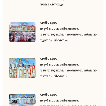
സമാപനവും
പരിശുദ്ധ
കുർബാനാഭിഷേകം:
രജതജൂബിലി കൺവെൻഷൻ
മൂന്നാം ദിവസം
പരിശുദ്ധ
കുർബാനാഭിഷേകം:
രജതജൂബിലി കൺവെൻഷൻ
രണ്ടാം ദിവസം
പരിശുദ്ധ
കുർബാനാഭിഷേകം: