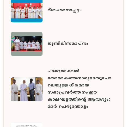
മ്ശംശാനാപ്പട്ടം
ജൂബിലിസമാപനം
പാറേമാക്കൽ
തോമാകത്തനാരുടേതുപോ
ലെയുള്ള ധീരമായ
സഭാപ്രവർത്തനം ഈ
കാലഘട്ടത്തിൻ്റെ ആവശ്യം:
മാർ പെരുന്തോട്ടം