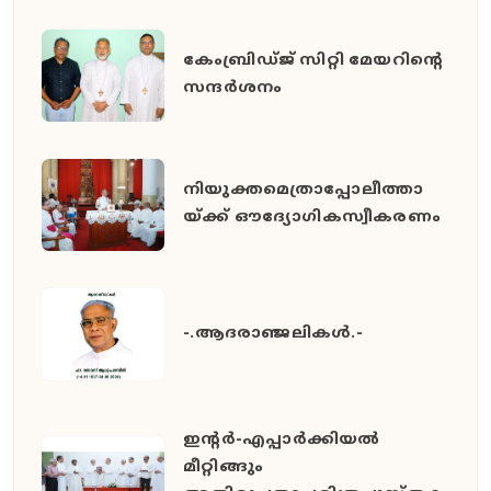
കേംബ്രിഡ്ജ് സിറ്റി മേയറിൻ്റെ
സന്ദർശനം
നിയുക്തമെത്രാപ്പോലീത്താ
യ്ക്ക് ഔദ്യോഗികസ്വീകരണം
-.ആദരാഞ്ജലികൾ.-
ഇൻ്റർ-എപ്പാർക്കിയൽ
മീറ്റിങ്ങും