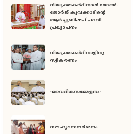
നിയുക്തകർദിനാൾ മോൺ.
ജോർജ് കൂവക്കാടിൻ്റെ
ആർച്ചുബിഷപ് പദവി
പ്രഖ്യാപനം
നിയുക്തകർദിനാളിനു
സ്വീകരണം
-വൈദികസമ്മേളനം-
സൗഹൃദസന്ദർശനം