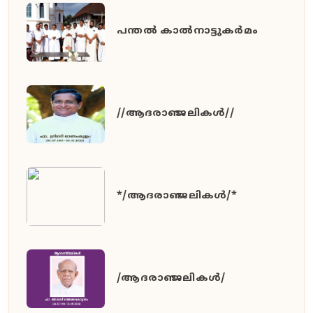
പന്തൽ കാൽനാട്ടുകർമം
//ആദരാഞ്ജലികൾ//
*/ആദരാഞ്ജലികൾ/*
/ആദരാഞ്ജലികൾ/