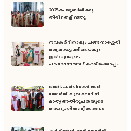
2025-ാം ജൂബിലിക്കു
തിരിതെളിഞ്ഞു
നവകർദിനാളും ചങ്ങനാശ്ശേരി
മെത്രാപ്പോലീത്തായും
ഇൻഡ്യയുടെ
പരമോന്നതാധികാരിക്കൊപ്പം
അഭി. കർദിനാൾ മാർ
ജോർജ് കൂവക്കാടിന്
മാതൃഅതിരൂപതയുടെ
ഔദ്യോഗികസ്വീകരണം