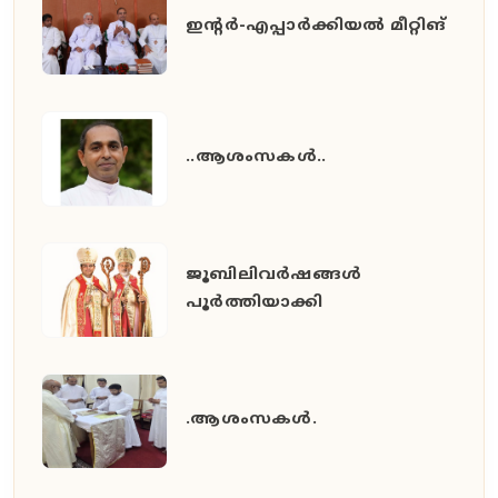
ഇൻ്റർ-എപ്പാർക്കിയൽ മീറ്റിങ്
..ആശംസകൾ..
ജൂബിലിവർഷങ്ങൾ
പൂർത്തിയാക്കി
.ആശംസകൾ.