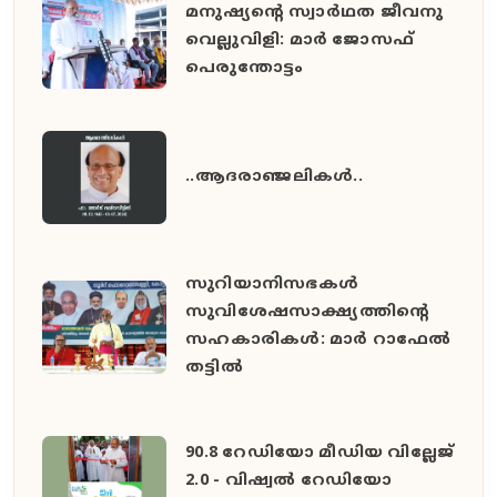
മനുഷ്യൻ്റെ സ്വാർഥത ജീവനു
വെല്ലുവിളി: മാർ ജോസഫ്
പെരുന്തോട്ടം
..ആദരാഞ്ജലികൾ..
സുറിയാനിസഭകൾ
സുവിശേഷസാക്ഷ്യത്തിൻ്റെ
സഹകാരികൾ: മാർ റാഫേൽ
തട്ടിൽ
90.8 റേഡിയോ മീഡിയ വില്ലേജ്
2.0 - വിഷ്വൽ റേഡിയോ