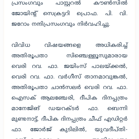
പ്രസംഗവും പാസ്റ്ററൽ കൗൺസിൽ
ജോയിന്റ് സെക്രട്ടറി പ്രൊഫ. പി. വി.
ജറോം നന്ദിപ്രസംഗവും നിർവഹിച്ചു.
വിവിധ വിഷയങ്ങളെ അധികരിച്ച്
അതിരൂപതാ സിഞ്ചെള്ളൂസുമാരായ
വെരി റവ. ഫാ. ജയിംസ് പാലയ്ക്കൽ,
വെരി റവ. ഫാ. വർഗീസ് താനമാവുങ്കൽ,
അതിരൂപതാ ചാൻസലർ വെരി റവ. ഫാ.
ഐസക് ആലഞ്ചേരി, ദീപിക ദിനപ്പത്രം
മാനേജിങ് ഡയറക്ടർ ഫാ. ബെന്നി
മുണ്ടനാട്ട്, ദീപിക ദിനപ്പത്രം ചീഫ് എഡിറ്റർ
ഫാ. ജോർജ് കുടിലിൽ, യുവദീപ്തി-