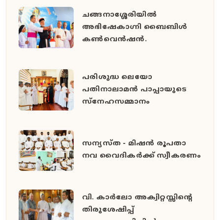
ചങ്ങനാശ്ശേരിയിൽ
അഭിഷേകാഗ്നി ബൈബിൾ
കൺവെൻഷൻ.
പരിശുദ്ധ ലെയോ
പതിനാലാമൻ പാപ്പായുടെ
സ്നേഹസമ്മാനം
സന്യസ്ത - മിഷൻ രൂപതാ
നവ വൈദികർക്ക് സ്വീകരണം
വി. കാർലോ അക്വിറ്റസ്സിന്റെ
തിരുശേഷിപ്പ്