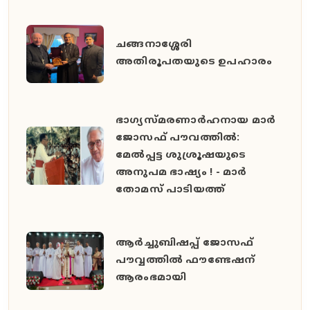
ചങ്ങനാശ്ശേരി
അതിരൂപതയുടെ ഉപഹാരം
ഭാഗ്യസ്മരണാർഹനായ മാർ
ജോസഫ് പൗവത്തിൽ:
മേൽപ്പട്ട ശുശ്രൂഷയുടെ
അനുപമ ഭാഷ്യം ! - മാർ
തോമസ് പാടിയത്ത്
ആർച്ചുബിഷപ്പ് ജോസഫ്
പൗവ്വത്തിൽ ഫൗണ്ടേഷന്
ആരംഭമായി