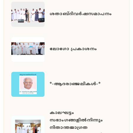
ശതാബ്ദിവർഷസമാപനം
ലോഗോ പ്രകാശനം
*-ആദരാഞ്ജലികൾ-*
കാലഘട്ടം
സഭാംഗങ്ങളിൽനിന്നും
നിതാന്തജാഗ്രത