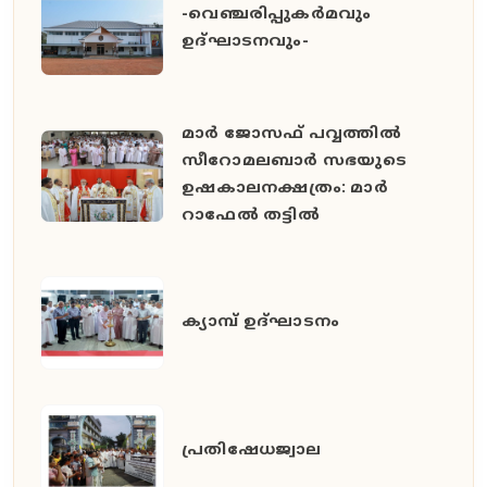
-വെഞ്ചരിപ്പുകർമവും
ഉദ്ഘാടനവും-
മാർ ജോസഫ് പവ്വത്തിൽ
സീറോമലബാർ സഭയുടെ
ഉഷകാലനക്ഷത്രം: മാർ
റാഫേൽ തട്ടിൽ
ക്യാമ്പ് ഉദ്ഘാടനം
പ്രതിഷേധജ്വാല