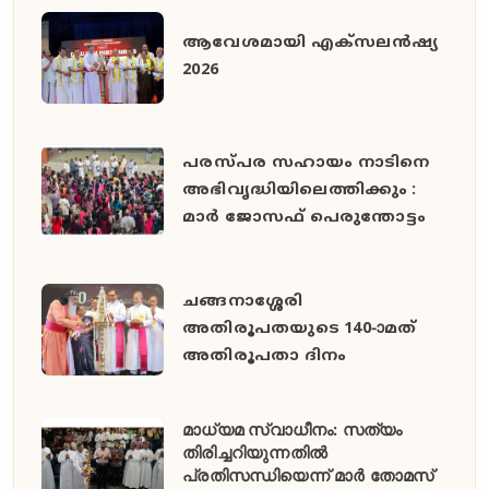
ആവേശമായി എക്സലൻഷ്യ
2026
പരസ്പര സഹായം നാടിനെ
അഭിവൃദ്ധിയിലെത്തിക്കും :
മാർ ജോസഫ് പെരുന്തോട്ടം
ചങ്ങനാശ്ശേരി
അതിരൂപതയുടെ 140-ാമത്
അതിരൂപതാ ദിനം
മാധ്യമ സ്വാധീനം: സത്യം
തിരിച്ചറിയുന്നതിൽ
പ്രതിസന്ധിയെന്ന് മാർ തോമസ്