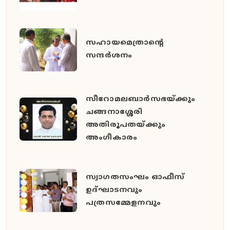
സഹായമെത്രാന്റെ
സന്ദർശനം
സീറോമലബാർസഭയ്ക്കും
ചങ്ങനാശ്ശേരി
അതിരൂപതയ്ക്കും
അംഗീകാരം
സ്വാഗതസംഘം ഓഫീസ്
ഉദ്ഘാടനവും
പത്രസമ്മേളനവും