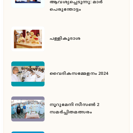
ആവശ്യപ്പെടുന്നു: മാർ
പെരുന്തോട്ടം
പള്ളികൂദാശ
വൈദികസമ്മേളനം 2024
നൂറുമേനി സീസൺ 2
സമർപ്പിതമത്സരം