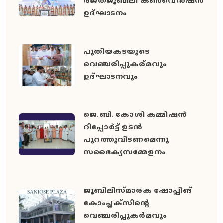
രജതജൂബിലി കൺവെൻഷൻ
ഉദ്ഘാടനം
പുതിയകടയുടെ
വെഞ്ചരിപ്പുകര്മവും
ഉദ്‌ഘാടനവും
ജെ.ബി. കോശി കമ്മിഷൻ
റിപ്പോർട്ട് ഉടൻ
പുറത്തുവിടണമെന്നു
സഭൈക്യസമ്മേളനം
ജൂബിലിസ്മാരക ഷോപ്പിങ്
കോംപ്ലക്സിന്റെ
വെഞ്ചരിപ്പുകർമവും