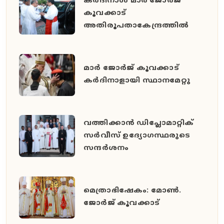
കർദിനാൾ മാർ ജോർജ്
കൂവക്കാട്
അതിരൂപതാകേന്ദ്രത്തിൽ
മാർ ജോർജ് കൂവക്കാട്
കർദിനാളായി സ്ഥാനമേറ്റു
വത്തിക്കാൻ ഡിപ്ലോമാറ്റിക്
സർവീസ് ഉദ്യോഗസ്ഥരുടെ
സന്ദർശനം
മെത്രാഭിഷേകം: മോൺ.
ജോർജ് കൂവക്കാട്