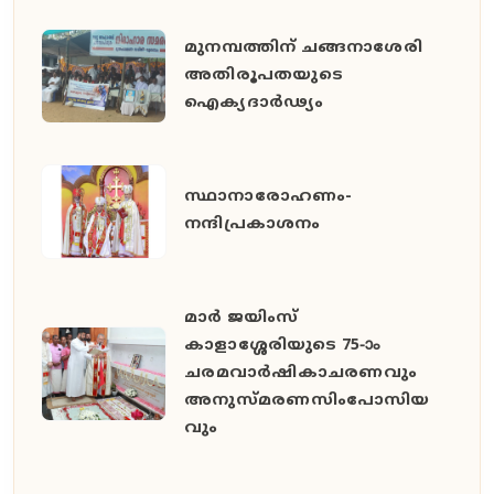
മുനമ്പത്തിന് ചങ്ങനാശേരി
അതിരൂപതയുടെ
ഐക്യദാർഢ്യം
സ്ഥാനാരോഹണം-
നന്ദിപ്രകാശനം
മാർ ജയിംസ്
കാളാശ്ശേരിയുടെ 75-ാം
ചരമവാർഷികാചരണവും
അനുസ്മരണസിംപോസിയ
വും