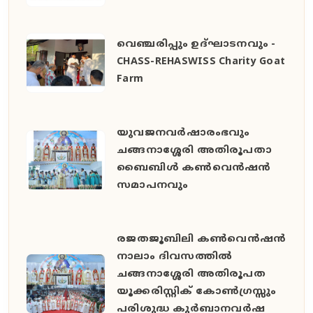
വെഞ്ചരിപ്പും ഉദ്ഘാടനവും -
CHASS-REHASWISS Charity Goat
Farm
യുവജനവർഷാരംഭവും
ചങ്ങനാശ്ശേരി അതിരൂപതാ
ബൈബിൾ കൺവെൻഷൻ
സമാപനവും
രജതജൂബിലി കൺവെൻഷൻ
നാലാം ദിവസത്തിൽ
ചങ്ങനാശ്ശേരി അതിരൂപത
യൂക്കരിസ്റ്റിക് കോൺഗ്രസ്സും
പരിശുദ്ധ കുർബാനവർഷ