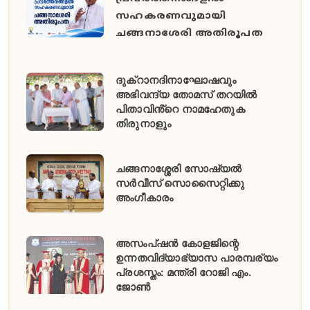
സഹകരണവുമായി
ചങ്ങനാശേരി അതിരൂപത
ദുക്റാനദിനാഘോഷവും
അഭിവന്ദ്യ തോമസ് തറയിൽ
പിതാവിൻ്റെ നാമഹേതുക
തിരുനാളും
ചങ്ങനാശ്ശേരി സോഷ്യൽ
സർവീസ് സൊസൈറ്റിക്കു
അംഗീകാരം
അസംപ്ഷൻ കോളജിന്റെ
ഉന്നതവിദ്യാഭ്യാസ പാരമ്പര്യം
പ്രശസ്തം: മന്ത്രി റോജി എം.
ജോൺ