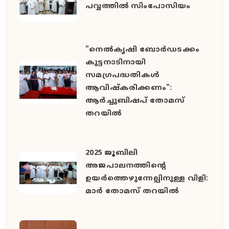
പവ്വത്തിൽ സിംപോസിയം
"നെൽകൃഷി ബോർഡടക്കം
കുട്ടനാടിനായി
സമഗ്രപദ്ധതികൾ
ആവിഷ്കരിക്കണം":
ആർച്ചുബിഷപ് തോമസ്
തറയിൽ
2025 ജൂബിലി
അജപാലനത്തിന്റെ
ഉയർത്തെഴുന്നേല്പിനുള്ള വിളി:
മാർ തോമസ് തറയിൽ