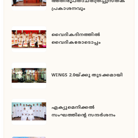
അതിരൂപതാചരിത്രപ്പുസ്തക
പ്രകാശനവും
വൈദികദിനത്തിൽ
വൈദികരോടൊപ്പം
WINGS 2.0യ്ക്കു തുടക്കമായി
എക്യുമെനിക്കൽ
സംഘത്തിന്റെ സന്ദർശനം