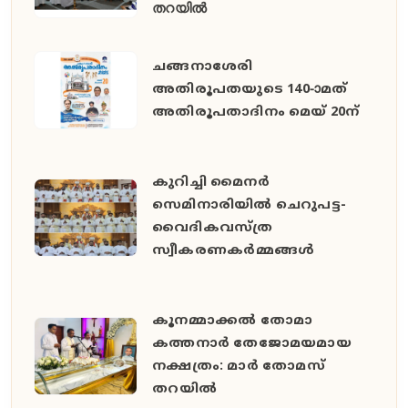
തറയിൽ
ചങ്ങനാശേരി
അതിരൂപതയുടെ 140-ാമത്
അതിരൂപതാദിനം മെയ് 20ന്
കുറിച്ചി മൈനർ
സെമിനാരിയിൽ ചെറുപട്ട-
വൈദികവസ്ത്ര
സ്വീകരണകർമ്മങ്ങൾ
കൂനമ്മാക്കൽ തോമാ
കത്തനാർ തേജോമയമായ
നക്ഷത്രം: മാർ തോമസ്
തറയിൽ