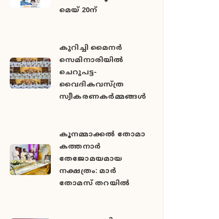
മെയ് 20ന്
കുറിച്ചി മൈനർ
സെമിനാരിയിൽ
ചെറുപട്ട-
വൈദികവസ്ത്ര
സ്വീകരണകർമ്മങ്ങൾ
കൂനമ്മാക്കൽ തോമാ
കത്തനാർ
തേജോമയമായ
നക്ഷത്രം: മാർ
തോമസ് തറയിൽ