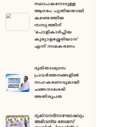
സ്ഥാപകനോടുള്ള
ആദരം: പുതിയതായി
കണ്ടെത്തിയ
സസ്യത്തിന്
'പോളികാർപ്പിയ
കുര്യാളശ്ശേരിയാന'
എന്ന് നാമകരണം
ദുരിതാശ്വാസ
പ്രവർത്തനങ്ങളിൽ
സഹകരണവുമായി
ചങ്ങനാശേരി
അതിരൂപത
ദുക്റാനദിനാഘോഷവും
അഭിവന്ദ്യ തോമസ്