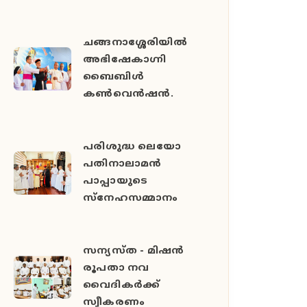
ചങ്ങനാശ്ശേരിയിൽ
അഭിഷേകാഗ്നി
ബൈബിൾ
കൺവെൻഷൻ.
പരിശുദ്ധ ലെയോ
പതിനാലാമൻ
പാപ്പായുടെ
സ്നേഹസമ്മാനം
സന്യസ്ത - മിഷൻ
രൂപതാ നവ
വൈദികർക്ക്
സ്വീകരണം