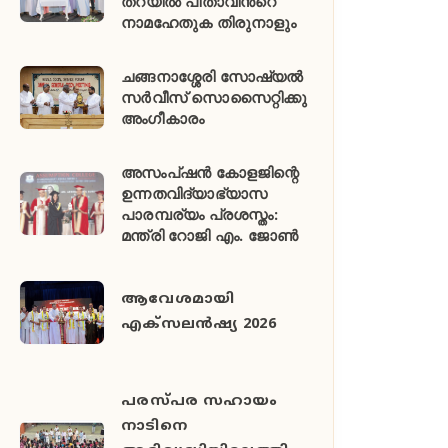
തറയിൽ പിതാവിൻ്റെ
നാമഹേതുക തിരുനാളും
ചങ്ങനാശ്ശേരി സോഷ്യൽ
സർവീസ് സൊസൈറ്റിക്കു
അംഗീകാരം
അസംപ്ഷൻ കോളജിന്റെ
ഉന്നതവിദ്യാഭ്യാസ
പാരമ്പര്യം പ്രശസ്തം:
മന്ത്രി റോജി എം. ജോൺ
ആവേശമായി
എക്സലൻഷ്യ 2026
പരസ്പര സഹായം
നാടിനെ