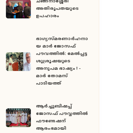
ചങ്ങനാശ്ശേരി
അതിരൂപതയുടെ
ഉപഹാരം
ഭാഗ്യസ്മരണാർഹനാ
യ മാർ ജോസഫ്
പൗവത്തിൽ: മേൽപ്പട്ട
ശുശ്രൂഷയുടെ
അനുപമ ഭാഷ്യം ! -
മാർ തോമസ്
പാടിയത്ത്
ആർച്ചുബിഷപ്പ്
ജോസഫ് പൗവ്വത്തിൽ
ഫൗണ്ടേഷന്
ആരംഭമായി