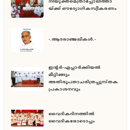
നിയുക്തമെത്രാപ്പോലീത്താ
യ്ക്ക് ഔദ്യോഗികസ്വീകരണം
-.ആദരാഞ്ജലികൾ.-
ഇൻ്റർ-എപ്പാർക്കിയൽ
മീറ്റിങ്ങും
അതിരൂപതാചരിത്രപ്പുസ്തക
പ്രകാശനവും
വൈദികദിനത്തിൽ
വൈദികരോടൊപ്പം