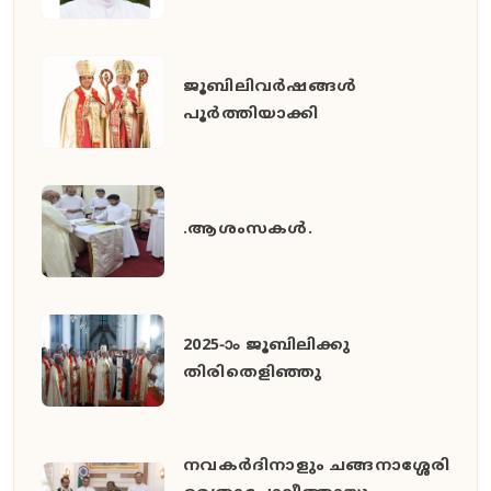
ജൂബിലിവർഷങ്ങൾ
പൂർത്തിയാക്കി
.ആശംസകൾ.
2025-ാം ജൂബിലിക്കു
തിരിതെളിഞ്ഞു
നവകർദിനാളും ചങ്ങനാശ്ശേരി