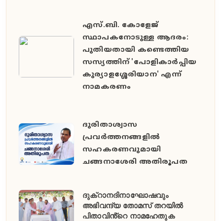
എസ്.ബി. കോളേജ്
സ്ഥാപകനോടുള്ള ആദരം:
പുതിയതായി കണ്ടെത്തിയ
സസ്യത്തിന് 'പോളികാർപ്പിയ
കുര്യാളശ്ശേരിയാന' എന്ന്
നാമകരണം
ദുരിതാശ്വാസ
പ്രവർത്തനങ്ങളിൽ
സഹകരണവുമായി
ചങ്ങനാശേരി അതിരൂപത
ദുക്റാനദിനാഘോഷവും
അഭിവന്ദ്യ തോമസ് തറയിൽ
പിതാവിൻ്റെ നാമഹേതുക