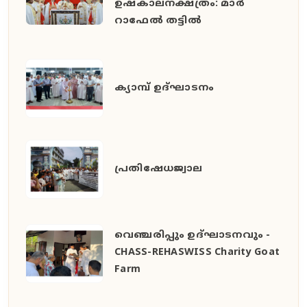
ഉഷകാലനക്ഷത്രം: മാർ
റാഫേൽ തട്ടിൽ
ക്യാമ്പ് ഉദ്ഘാടനം
പ്രതിഷേധജ്വാല
വെഞ്ചരിപ്പും ഉദ്ഘാടനവും -
CHASS-REHASWISS Charity Goat
Farm