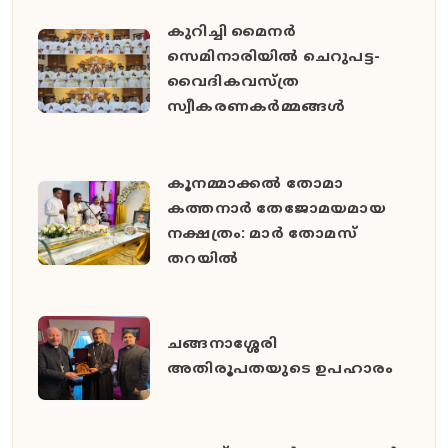
കുറിച്ചി മൈനർ
സെമിനാരിയിൽ ചെറുപട്ട-
വൈദികവസ്ത്ര
സ്വീകരണകർമ്മങ്ങൾ
കൂനമ്മാക്കൽ തോമാ
കത്തനാർ തേജോമയമായ
നക്ഷത്രം: മാർ തോമസ്
തറയിൽ
ചങ്ങനാശ്ശേരി
അതിരൂപതയുടെ ഉപഹാരം