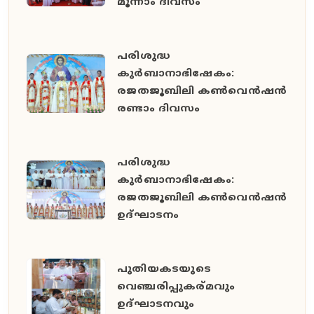
മൂന്നാം ദിവസം
പരിശുദ്ധ
കുർബാനാഭിഷേകം:
രജതജൂബിലി കൺവെൻഷൻ
രണ്ടാം ദിവസം
പരിശുദ്ധ
കുർബാനാഭിഷേകം:
രജതജൂബിലി കൺവെൻഷൻ
ഉദ്ഘാടനം
പുതിയകടയുടെ
വെഞ്ചരിപ്പുകര്മവും
ഉദ്‌ഘാടനവും