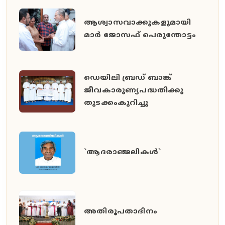
ആശ്വാസവാക്കുകളുമായി
മാർ ജോസഫ് പെരുന്തോട്ടം
ഡെയിലി ബ്രഡ് ബാങ്ക്
ജീവകാരുണ്യപദ്ധതിക്കു
തുടക്കംകുറിച്ചു
`ആദരാഞ്ജലികൾ`
അതിരൂപതാദിനം