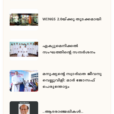
WINGS 2.0യ്ക്കു തുടക്കമായി
എക്യുമെനിക്കൽ
സംഘത്തിന്റെ സന്ദർശനം
മനുഷ്യൻ്റെ സ്വാർഥത ജീവനു
വെല്ലുവിളി: മാർ ജോസഫ്
പെരുന്തോട്ടം
..ആദരാഞ്ജലികൾ..