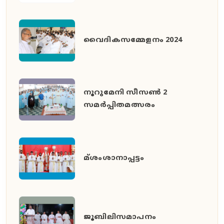
വൈദികസമ്മേളനം 2024
നൂറുമേനി സീസൺ 2
സമർപ്പിതമത്സരം
മ്ശംശാനാപ്പട്ടം
ജൂബിലിസമാപനം