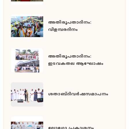
അതിരൂപതാദിനം:
വിളമ്പരദിനം
അതിരൂപതാദിനം:
ഇടവകതല ആഘോഷം
ശതാബ്ദിവർഷസമാപനം
ലോഗോ പ്രകാശനം