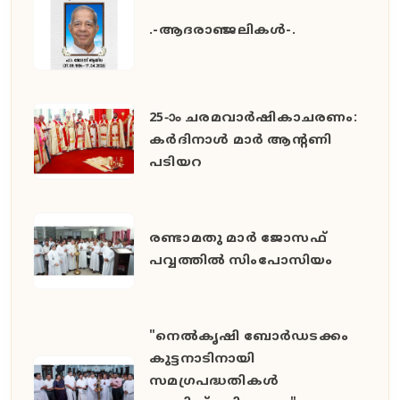
.-ആദരാഞ്ജലികൾ-.
25-ാം ചരമവാർഷികാചരണം:
കർദിനാൾ മാർ ആന്റണി
പടിയറ
രണ്ടാമതു മാർ ജോസഫ്
പവ്വത്തിൽ സിംപോസിയം
"നെൽകൃഷി ബോർഡടക്കം
കുട്ടനാടിനായി
സമഗ്രപദ്ധതികൾ