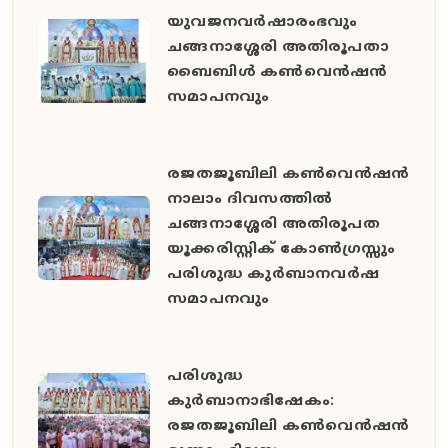
യുവജനവർഷാരംഭവും
ചങ്ങനാശ്ശേരി അതിരൂപതാ
ബൈബിൾ കൺവെൻഷൻ
സമാപനവും
രജതജൂബിലി കൺവെൻഷൻ
നാലാം ദിവസത്തിൽ
ചങ്ങനാശ്ശേരി അതിരൂപത
യൂക്കരിസ്റ്റിക് കോൺഗ്രസ്സും
പരിശുദ്ധ കുർബാനവർഷ
സമാപനവും
പരിശുദ്ധ
കുർബാനാഭിഷേകം:
രജതജൂബിലി കൺവെൻഷൻ