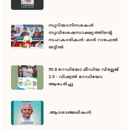
സുറിയാനിസഭകൾ
സുവിശേഷസാക്ഷ്യത്തിൻ്റെ
സഹകാരികൾ: മാർ റാഫേൽ
തട്ടിൽ
90.8 റേഡിയോ മീഡിയ വില്ലേജ്
2.0 - വിഷ്വൽ റേഡിയോ
ആരംഭിച്ചു
.ആദരാഞ്ജലികൾ.