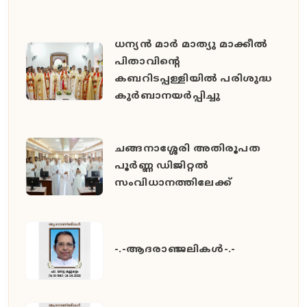
ധന്യൻ മാർ മാത്യു മാക്കീൽ
പിതാവിൻ്റെ
കബറിടപ്പള്ളിയിൽ പരിശുദ്ധ
കുർബാനയർപ്പിച്ചു
ചങ്ങനാശ്ശേരി അതിരൂപത
പൂർണ്ണ ഡിജിറ്റൽ
സംവിധാനത്തിലേക്ക്
-.-ആദരാഞ്ജലികൾ-.-