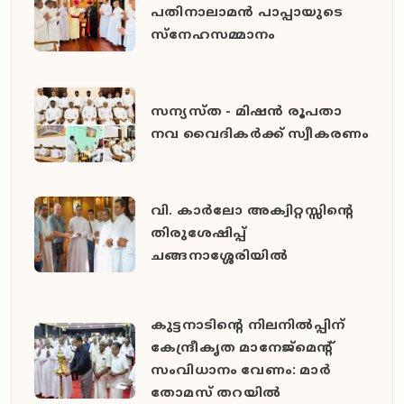
പതിനാലാമൻ പാപ്പായുടെ
സ്നേഹസമ്മാനം
സന്യസ്ത - മിഷൻ രൂപതാ
നവ വൈദികർക്ക് സ്വീകരണം
വി. കാർലോ അക്വിറ്റസ്സിന്റെ
തിരുശേഷിപ്പ്
ചങ്ങനാശ്ശേരിയിൽ
കുട്ടനാടിന്റെ നിലനിൽപ്പിന്
കേന്ദ്രീകൃത മാനേജ്മെന്റ്
സംവിധാനം വേണം: മാർ
തോമസ് തറയിൽ