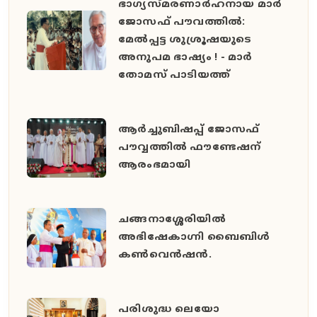
ഭാഗ്യസ്മരണാർഹനായ മാർ
ജോസഫ് പൗവത്തിൽ:
മേൽപ്പട്ട ശുശ്രൂഷയുടെ
അനുപമ ഭാഷ്യം ! - മാർ
തോമസ് പാടിയത്ത്
ആർച്ചുബിഷപ്പ് ജോസഫ്
പൗവ്വത്തിൽ ഫൗണ്ടേഷന്
ആരംഭമായി
ചങ്ങനാശ്ശേരിയിൽ
അഭിഷേകാഗ്നി ബൈബിൾ
കൺവെൻഷൻ.
പരിശുദ്ധ ലെയോ