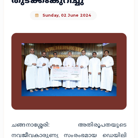
തുടക്കംകുറിച്ചു
Sunday, 02 June 2024
ചങ്ങനാശ്ശേരി: അതിരൂപതയുടെ
നവജീവകാരുണ്യ സംരംഭമായ ഡെയിലി