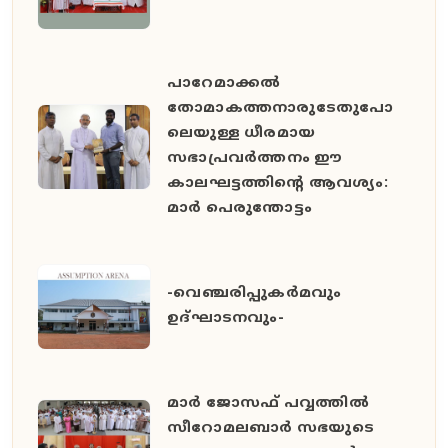
പാറേമാക്കൽ
തോമാകത്തനാരുടേതുപോ
ലെയുള്ള ധീരമായ
സഭാപ്രവർത്തനം ഈ
കാലഘട്ടത്തിൻ്റെ ആവശ്യം:
മാർ പെരുന്തോട്ടം
-വെഞ്ചരിപ്പുകർമവും
ഉദ്ഘാടനവും-
മാർ ജോസഫ് പവ്വത്തിൽ
സീറോമലബാർ സഭയുടെ