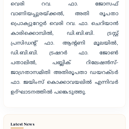
വെരി റവ. ഫാ. ജോസഫ്
വാണിയപ്പുരയ്ക്കൽ, അതി രൂപതാ
പ്രൊക്യുറേറ്റർ വെരി റവ. ഫാ. ചെറിയാൻ
കാരിക്കൊമ്പിൽ, ഡി.ബി.ബി. ട്രസ്റ്റ്
പ്രസിഡന്റ് ഫാ. ആൻ്റണി മൂലയിൽ,
ഡി.ബി.ബി. ട്രഷറർ ഫാ. ജോൺ
പതാലിൽ, പബ്ലിക് റിലേഷൻസ്-
ജാഗ്രതാസമിതി അതിരൂപതാ ഡയറക്ടർ
ഫാ. ജയിംസ് കൊക്കാവയലിൽ എന്നിവർ
ഉദ്ഘാടനത്തിൽ പങ്കെടുത്തു.
Latest News