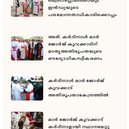
മെത്രാപ്പോലീത്തായും
ഇൻഡ്യയുടെ
പരമോന്നതാധികാരിക്കൊപ്പം
അഭി. കർദിനാൾ മാർ
ജോർജ് കൂവക്കാടിന്
മാതൃഅതിരൂപതയുടെ
ഔദ്യോഗികസ്വീകരണം
കർദിനാൾ മാർ ജോർജ്
കൂവക്കാട്
അതിരൂപതാകേന്ദ്രത്തിൽ
മാർ ജോർജ് കൂവക്കാട്
കർദിനാളായി സ്ഥാനമേറ്റു