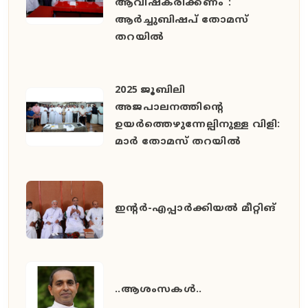
ആവിഷ്കരിക്കണം":
ആർച്ചുബിഷപ് തോമസ്
തറയിൽ
2025 ജൂബിലി
അജപാലനത്തിന്റെ
ഉയർത്തെഴുന്നേല്പിനുള്ള വിളി:
മാർ തോമസ് തറയിൽ
ഇൻ്റർ-എപ്പാർക്കിയൽ മീറ്റിങ്
..ആശംസകൾ..