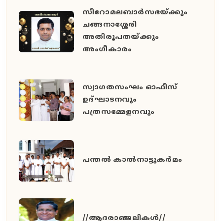
സീറോമലബാർസഭയ്ക്കും
ചങ്ങനാശ്ശേരി
അതിരൂപതയ്ക്കും
അംഗീകാരം
സ്വാഗതസംഘം ഓഫീസ്
ഉദ്ഘാടനവും
പത്രസമ്മേളനവും
പന്തൽ കാൽനാട്ടുകർമം
//ആദരാഞ്ജലികൾ//