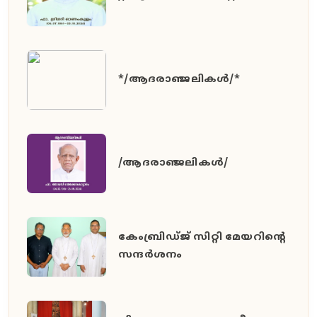
*/ആദരാഞ്ജലികൾ/*
/ആദരാഞ്ജലികൾ/
കേംബ്രിഡ്ജ് സിറ്റി മേയറിൻ്റെ
സന്ദർശനം