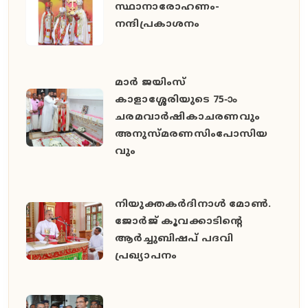
സ്ഥാനാരോഹണം-
നന്ദിപ്രകാശനം
മാർ ജയിംസ്
കാളാശ്ശേരിയുടെ 75-ാം
ചരമവാർഷികാചരണവും
അനുസ്മരണസിംപോസിയ
വും
നിയുക്തകർദിനാൾ മോൺ.
ജോർജ് കൂവക്കാടിൻ്റെ
ആർച്ചുബിഷപ് പദവി
പ്രഖ്യാപനം