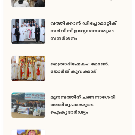
വത്തിക്കാൻ ഡിപ്ലോമാറ്റിക്
സർവീസ് ഉദ്യോഗസ്ഥരുടെ
സന്ദർശനം
മെത്രാഭിഷേകം: മോൺ.
ജോർജ് കൂവക്കാട്
മുനമ്പത്തിന് ചങ്ങനാശേരി
അതിരൂപതയുടെ
ഐക്യദാർഢ്യം