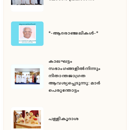
*-ആദരാഞ്ജലികൾ-*
കാലഘട്ടം
സഭാംഗങ്ങളിൽനിന്നും
നിതാന്തജാഗ്രത
ആവശ്യപ്പെടുന്നു: മാർ
പെരുന്തോട്ടം
പള്ളികൂദാശ