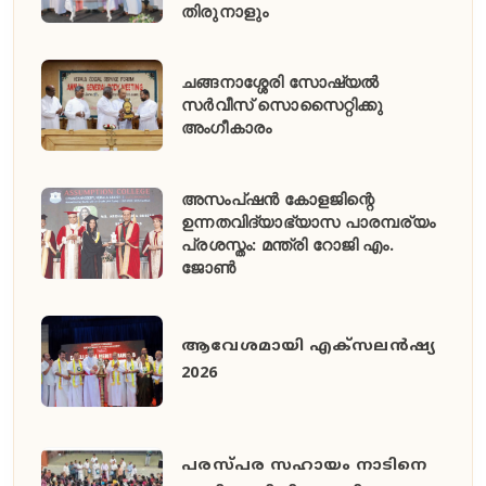
തിരുനാളും
ചങ്ങനാശ്ശേരി സോഷ്യൽ
സർവീസ് സൊസൈറ്റിക്കു
അംഗീകാരം
അസംപ്ഷൻ കോളജിന്റെ
ഉന്നതവിദ്യാഭ്യാസ പാരമ്പര്യം
പ്രശസ്തം: മന്ത്രി റോജി എം.
ജോൺ
ആവേശമായി എക്സലൻഷ്യ
2026
പരസ്പര സഹായം നാടിനെ