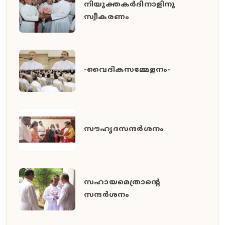
നിയുക്തകർദിനാളിനു
സ്വീകരണം
-വൈദികസമ്മേളനം-
സൗഹൃദസന്ദർശനം
സഹായമെത്രാന്റെ
സന്ദർശനം