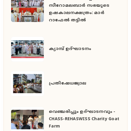
സീറോമലബാർ സഭയുടെ
ഉഷകാലനക്ഷത്രം: മാർ
റാഫേൽ തട്ടിൽ
ക്യാമ്പ് ഉദ്ഘാടനം
പ്രതിഷേധജ്വാല
വെഞ്ചരിപ്പും ഉദ്ഘാടനവും -
CHASS-REHASWISS Charity Goat
Farm