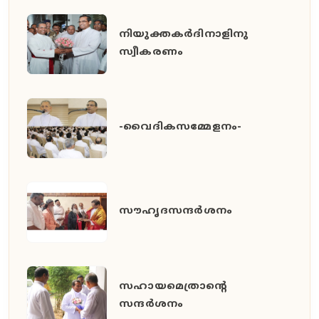
നിയുക്തകർദിനാളിനു
സ്വീകരണം
-വൈദികസമ്മേളനം-
സൗഹൃദസന്ദർശനം
സഹായമെത്രാന്റെ
സന്ദർശനം