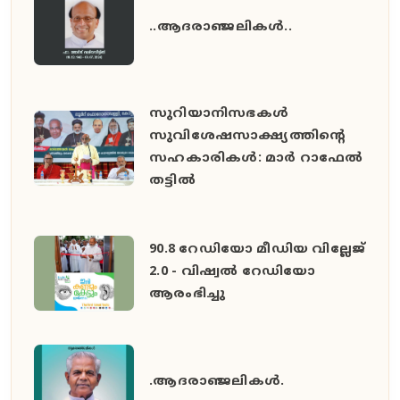
..ആദരാഞ്ജലികൾ..
സുറിയാനിസഭകൾ
സുവിശേഷസാക്ഷ്യത്തിൻ്റെ
സഹകാരികൾ: മാർ റാഫേൽ
തട്ടിൽ
90.8 റേഡിയോ മീഡിയ വില്ലേജ്
2.0 - വിഷ്വൽ റേഡിയോ
ആരംഭിച്ചു
.ആദരാഞ്ജലികൾ.