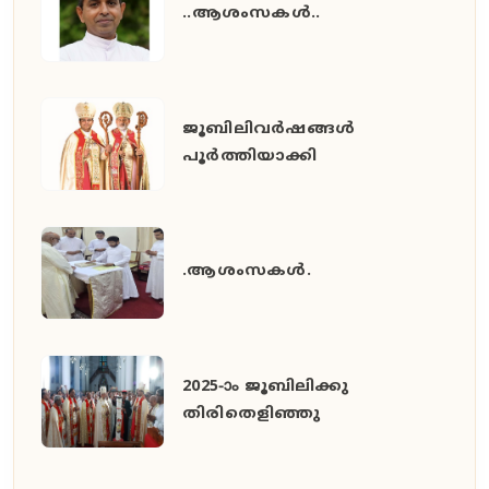
..ആശംസകൾ..
ജൂബിലിവർഷങ്ങൾ
പൂർത്തിയാക്കി
.ആശംസകൾ.
2025-ാം ജൂബിലിക്കു
തിരിതെളിഞ്ഞു