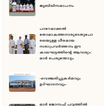
ജൂബിലിസമാപനം
പാറേമാക്കൽ
തോമാകത്തനാരുടേതുപോ
ലെയുള്ള ധീരമായ
സഭാപ്രവർത്തനം ഈ
കാലഘട്ടത്തിൻ്റെ ആവശ്യം:
മാർ പെരുന്തോട്ടം
-വെഞ്ചരിപ്പുകർമവും
ഉദ്ഘാടനവും-
മാർ ജോസഫ് പവ്വത്തിൽ