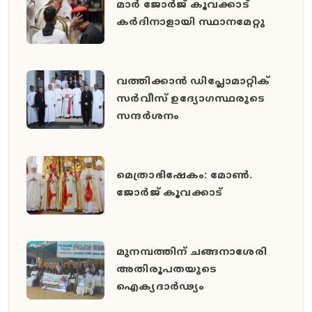
മാർ ജോർജ് കൂവക്കാട്
കർദിനാളായി സ്ഥാനമേറ്റു
വത്തിക്കാൻ ഡിപ്ലോമാറ്റിക്
സർവീസ് ഉദ്യോഗസ്ഥരുടെ
സന്ദർശനം
മെത്രാഭിഷേകം: മോൺ.
ജോർജ് കൂവക്കാട്
മുനമ്പത്തിന് ചങ്ങനാശേരി
അതിരൂപതയുടെ
ഐക്യദാർഢ്യം