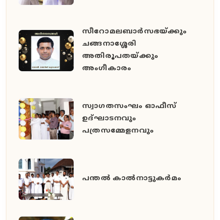
സീറോമലബാർസഭയ്ക്കും
ചങ്ങനാശ്ശേരി
അതിരൂപതയ്ക്കും
അംഗീകാരം
സ്വാഗതസംഘം ഓഫീസ്
ഉദ്ഘാടനവും
പത്രസമ്മേളനവും
പന്തൽ കാൽനാട്ടുകർമം