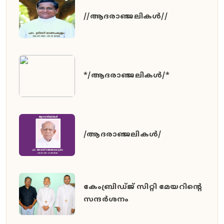
//ആദരാഞ്ജലികൾ//
*/ആദരാഞ്ജലികൾ/*
/ആദരാഞ്ജലികൾ/
കേംബ്രിഡ്ജ് സിറ്റി മേയറിൻ്റെ
സന്ദർശനം