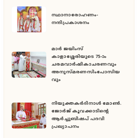
സ്ഥാനാരോഹണം-
നന്ദിപ്രകാശനം
മാർ ജയിംസ്
കാളാശ്ശേരിയുടെ 75-ാം
ചരമവാർഷികാചരണവും
അനുസ്മരണസിംപോസിയ
വും
നിയുക്തകർദിനാൾ മോൺ.
ജോർജ് കൂവക്കാടിൻ്റെ
ആർച്ചുബിഷപ് പദവി
പ്രഖ്യാപനം