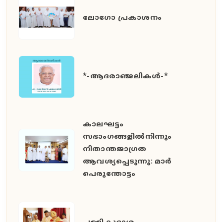
ലോഗോ പ്രകാശനം
*-ആദരാഞ്ജലികൾ-*
കാലഘട്ടം
സഭാംഗങ്ങളിൽനിന്നും
നിതാന്തജാഗ്രത
ആവശ്യപ്പെടുന്നു: മാർ
പെരുന്തോട്ടം