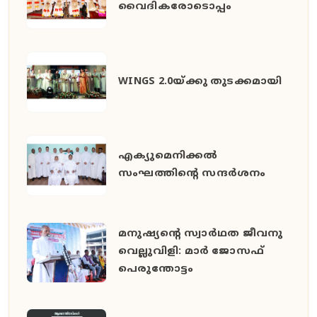
വൈദികരോടൊപ്പം
WINGS 2.0യ്ക്കു തുടക്കമായി
എക്യുമെനിക്കൽ
സംഘത്തിന്റെ സന്ദർശനം
മനുഷ്യൻ്റെ സ്വാർഥത ജീവനു
വെല്ലുവിളി: മാർ ജോസഫ്
പെരുന്തോട്ടം