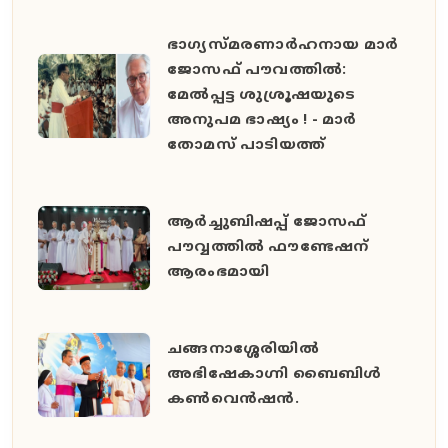
ഭാഗ്യസ്മരണാർഹനായ മാർ
ജോസഫ് പൗവത്തിൽ:
മേൽപ്പട്ട ശുശ്രൂഷയുടെ
അനുപമ ഭാഷ്യം ! - മാർ
തോമസ് പാടിയത്ത്
ആർച്ചുബിഷപ്പ് ജോസഫ്
പൗവ്വത്തിൽ ഫൗണ്ടേഷന്
ആരംഭമായി
ചങ്ങനാശ്ശേരിയിൽ
അഭിഷേകാഗ്നി ബൈബിൾ
കൺവെൻഷൻ.