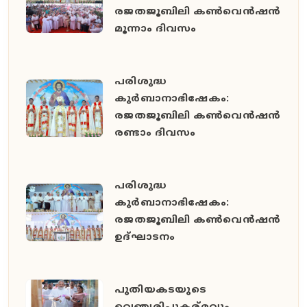
രജതജൂബിലി കൺവെൻഷൻ
മൂന്നാം ദിവസം
പരിശുദ്ധ
കുർബാനാഭിഷേകം:
രജതജൂബിലി കൺവെൻഷൻ
രണ്ടാം ദിവസം
പരിശുദ്ധ
കുർബാനാഭിഷേകം:
രജതജൂബിലി കൺവെൻഷൻ
ഉദ്ഘാടനം
പുതിയകടയുടെ