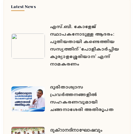
Latest News
എസ്.ബി. കോളേജ്
സ്ഥാപകനോടുള്ള ആദരം:
പുതിയതായി കണ്ടെത്തിയ
സസ്യത്തിന് 'പോളികാർപ്പിയ
കുര്യാളശ്ശേരിയാന' എന്ന്
നാമകരണം
ദുരിതാശ്വാസ
പ്രവർത്തനങ്ങളിൽ
സഹകരണവുമായി
ചങ്ങനാശേരി അതിരൂപത
ദുക്റാനദിനാഘോഷവും