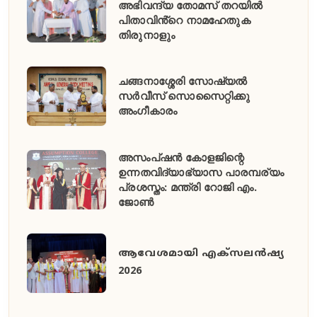
അഭിവന്ദ്യ തോമസ് തറയിൽ
പിതാവിൻ്റെ നാമഹേതുക
തിരുനാളും
ചങ്ങനാശ്ശേരി സോഷ്യൽ
സർവീസ് സൊസൈറ്റിക്കു
അംഗീകാരം
അസംപ്ഷൻ കോളജിന്റെ
ഉന്നതവിദ്യാഭ്യാസ പാരമ്പര്യം
പ്രശസ്തം: മന്ത്രി റോജി എം.
ജോൺ
ആവേശമായി എക്സലൻഷ്യ
2026