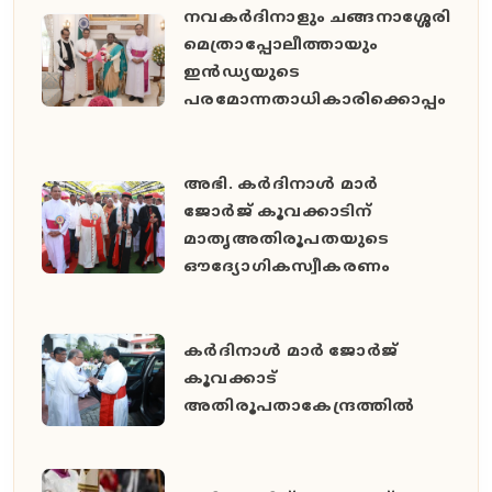
നവകർദിനാളും ചങ്ങനാശ്ശേരി
മെത്രാപ്പോലീത്തായും
ഇൻഡ്യയുടെ
പരമോന്നതാധികാരിക്കൊപ്പം
അഭി. കർദിനാൾ മാർ
ജോർജ് കൂവക്കാടിന്
മാതൃഅതിരൂപതയുടെ
ഔദ്യോഗികസ്വീകരണം
കർദിനാൾ മാർ ജോർജ്
കൂവക്കാട്
അതിരൂപതാകേന്ദ്രത്തിൽ