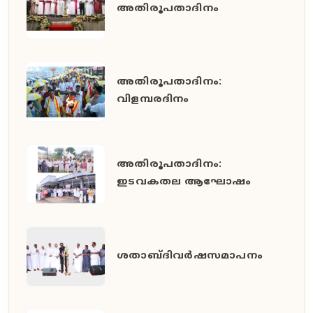
അതിരൂപതാദിനം
അതിരൂപതാദിനം:
വിളമ്പരദിനം
അതിരൂപതാദിനം:
ഇടവകതല ആഘോഷം
ശതാബ്ദിവർഷസമാപനം