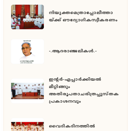
നിയുക്തമെത്രാപ്പോലീത്താ
യ്ക്ക് ഔദ്യോഗികസ്വീകരണം
-.ആദരാഞ്ജലികൾ.-
ഇൻ്റർ-എപ്പാർക്കിയൽ
മീറ്റിങ്ങും
അതിരൂപതാചരിത്രപ്പുസ്തക
പ്രകാശനവും
വൈദികദിനത്തിൽ