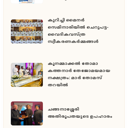
കുറിച്ചി മൈനർ
സെമിനാരിയിൽ ചെറുപട്ട-
വൈദികവസ്ത്ര
സ്വീകരണകർമ്മങ്ങൾ
കൂനമ്മാക്കൽ തോമാ
കത്തനാർ തേജോമയമായ
നക്ഷത്രം: മാർ തോമസ്
തറയിൽ
ചങ്ങനാശ്ശേരി
അതിരൂപതയുടെ ഉപഹാരം