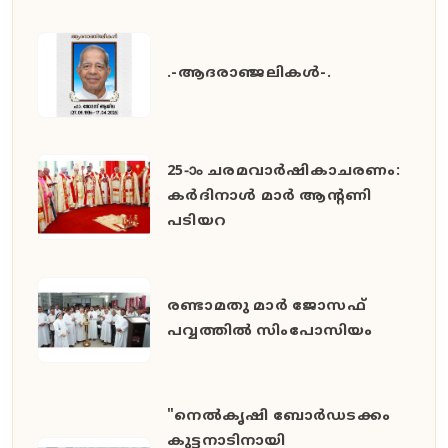
.-ആദരാഞ്ജലികൾ-.
25-ാം ചരമവാർഷികാചരണം:
കർദിനാൾ മാർ ആന്റണി
പടിയറ
രണ്ടാമതു മാർ ജോസഫ്
പവ്വത്തിൽ സിംപോസിയം
"നെൽകൃഷി ബോർഡടക്കം
കുട്ടനാടിനായി