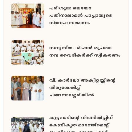
പരിശുദ്ധ ലെയോ
പതിനാലാമൻ പാപ്പായുടെ
സ്നേഹസമ്മാനം
സന്യസ്ത - മിഷൻ രൂപതാ
നവ വൈദികർക്ക് സ്വീകരണം
വി. കാർലോ അക്വിറ്റസ്സിന്റെ
തിരുശേഷിപ്പ്
ചങ്ങനാശ്ശേരിയിൽ
കുട്ടനാടിന്റെ നിലനിൽപ്പിന്
കേന്ദ്രീകൃത മാനേജ്മെന്റ്