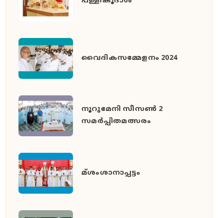
പള്ളികൂദാശ
വൈദികസമ്മേളനം 2024
നൂറുമേനി സീസൺ 2
സമർപ്പിതമത്സരം
മ്ശംശാനാപ്പട്ടം