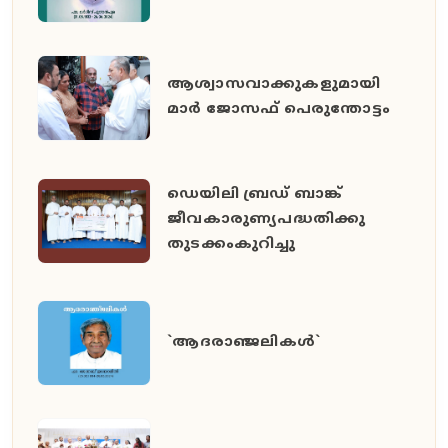
ആശ്വാസവാക്കുകളുമായി
മാർ ജോസഫ് പെരുന്തോട്ടം
ഡെയിലി ബ്രഡ് ബാങ്ക്
ജീവകാരുണ്യപദ്ധതിക്കു
തുടക്കംകുറിച്ചു
`ആദരാഞ്ജലികൾ`