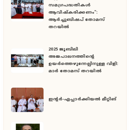
സമഗ്രപദ്ധതികൾ
ആവിഷ്കരിക്കണം":
ആർച്ചുബിഷപ് തോമസ്
തറയിൽ
2025 ജൂബിലി
അജപാലനത്തിന്റെ
ഉയർത്തെഴുന്നേല്പിനുള്ള വിളി:
മാർ തോമസ് തറയിൽ
ഇൻ്റർ-എപ്പാർക്കിയൽ മീറ്റിങ്