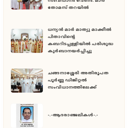
സംവിധാനം വേണം: മാർ
തോമസ് തറയിൽ
ധന്യൻ മാർ മാത്യു മാക്കീൽ
പിതാവിൻ്റെ
കബറിടപ്പള്ളിയിൽ പരിശുദ്ധ
കുർബാനയർപ്പിച്ചു
ചങ്ങനാശ്ശേരി അതിരൂപത
പൂർണ്ണ ഡിജിറ്റൽ
സംവിധാനത്തിലേക്ക്
-.-ആദരാഞ്ജലികൾ-.-