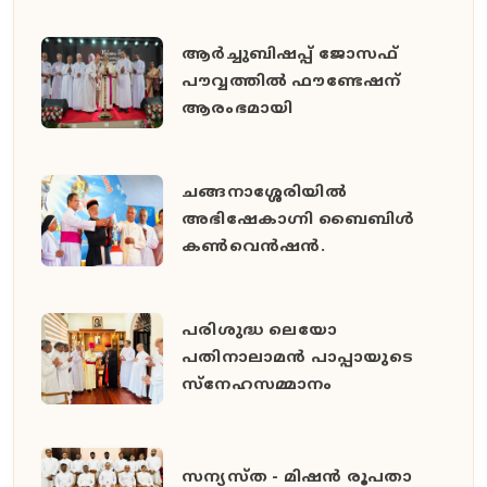
ആർച്ചുബിഷപ്പ് ജോസഫ്
പൗവ്വത്തിൽ ഫൗണ്ടേഷന്
ആരംഭമായി
ചങ്ങനാശ്ശേരിയിൽ
അഭിഷേകാഗ്നി ബൈബിൾ
കൺവെൻഷൻ.
പരിശുദ്ധ ലെയോ
പതിനാലാമൻ പാപ്പായുടെ
സ്നേഹസമ്മാനം
സന്യസ്ത - മിഷൻ രൂപതാ