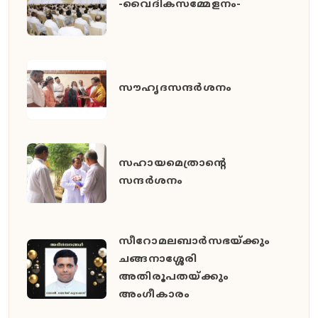
-വൈദികസമ്മേളനം-
സൗഹൃദസന്ദർശനം
സഹായമെത്രാന്റെ
സന്ദർശനം
സീറോമലബാർസഭയ്ക്കും
ചങ്ങനാശ്ശേരി
അതിരൂപതയ്ക്കും
അംഗീകാരം