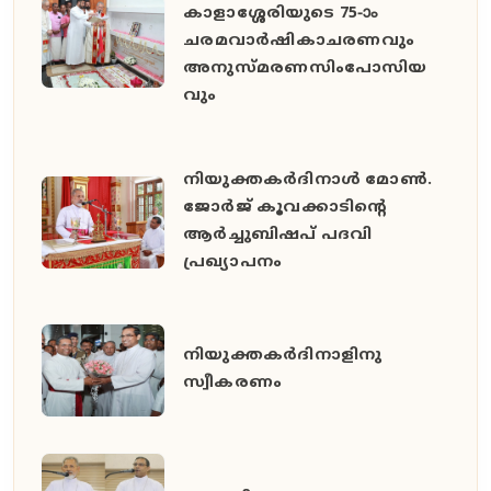
കാളാശ്ശേരിയുടെ 75-ാം
ചരമവാർഷികാചരണവും
അനുസ്മരണസിംപോസിയ
വും
നിയുക്തകർദിനാൾ മോൺ.
ജോർജ് കൂവക്കാടിൻ്റെ
ആർച്ചുബിഷപ് പദവി
പ്രഖ്യാപനം
നിയുക്തകർദിനാളിനു
സ്വീകരണം