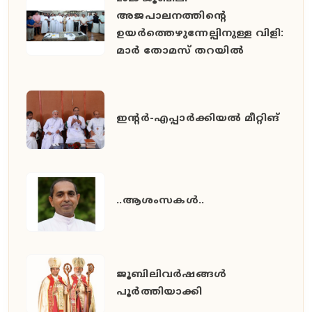
അജപാലനത്തിന്റെ
ഉയർത്തെഴുന്നേല്പിനുള്ള വിളി:
മാർ തോമസ് തറയിൽ
ഇൻ്റർ-എപ്പാർക്കിയൽ മീറ്റിങ്
..ആശംസകൾ..
ജൂബിലിവർഷങ്ങൾ
പൂർത്തിയാക്കി