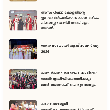
അസംപ്ഷൻ കോളജിന്റെ
ഉന്നതവിദ്യാഭ്യാസ പാരമ്പര്യം
പ്രശസ്തം: മന്ത്രി റോജി എം.
ജോൺ
ആവേശമായി എക്സലൻഷ്യ
2026
പരസ്പര സഹായം നാടിനെ
അഭിവൃദ്ധിയിലെത്തിക്കും :
മാർ ജോസഫ് പെരുന്തോട്ടം
ചങ്ങനാശ്ശേരി