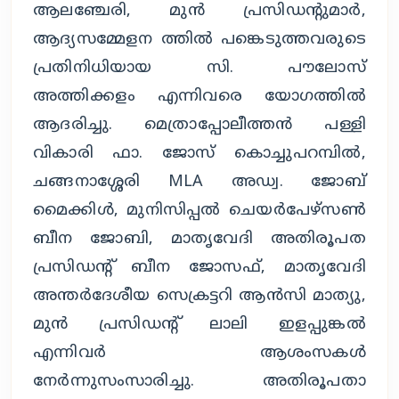
ആലഞ്ചേരി, മുൻ പ്രസിഡന്റുമാർ,
ആദ്യസമ്മേളന ത്തിൽ പങ്കെടുത്തവരുടെ
പ്രതിനിധിയായ സി. പൗലോസ്
അത്തിക്കളം എന്നിവരെ യോഗത്തിൽ
ആദരിച്ചു. മെത്രാപ്പോലീത്തൻ പള്ളി
വികാരി ഫാ. ജോസ് കൊച്ചുപറമ്പിൽ,
ചങ്ങനാശ്ശേരി MLA അഡ്വ. ജോബ്
മൈക്കിൾ, മുനിസിപ്പൽ ചെയർപേഴ്സൺ
ബീന ജോബി, മാതൃവേദി അതിരൂപത
പ്രസിഡന്റ് ബീന ജോസഫ്, മാതൃവേദി
അന്തർദേശീയ സെക്രട്ടറി ആൻസി മാത്യു,
മുൻ പ്രസിഡന്റ് ലാലി ഇളപ്പുങ്കൽ
എന്നിവർ ആശംസകൾ
നേർന്നുസംസാരിച്ചു. അതിരൂപതാ