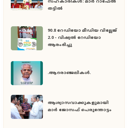
സഹകാരികൾ: മാർ റാഫേൽ
തട്ടിൽ
90.8 റേഡിയോ മീഡിയ വില്ലേജ്
2.0 - വിഷ്വൽ റേഡിയോ
ആരംഭിച്ചു
.ആദരാഞ്ജലികൾ.
ആശ്വാസവാക്കുകളുമായി
മാർ ജോസഫ് പെരുന്തോട്ടം