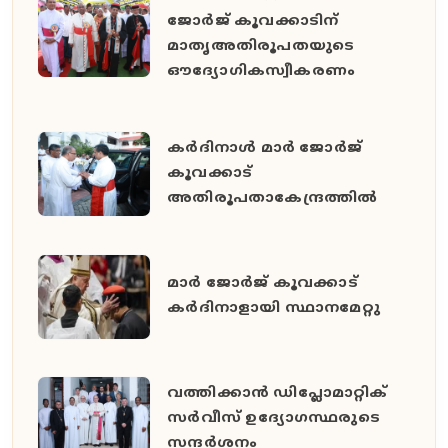
ജോർജ് കൂവക്കാടിന്
മാതൃഅതിരൂപതയുടെ
ഔദ്യോഗികസ്വീകരണം
കർദിനാൾ മാർ ജോർജ്
കൂവക്കാട്
അതിരൂപതാകേന്ദ്രത്തിൽ
മാർ ജോർജ് കൂവക്കാട്
കർദിനാളായി സ്ഥാനമേറ്റു
വത്തിക്കാൻ ഡിപ്ലോമാറ്റിക്
സർവീസ് ഉദ്യോഗസ്ഥരുടെ
സന്ദർശനം