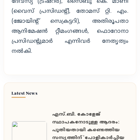
ദേവസ്യ (ട്രഷറർ), സൈബു കെ. മാണി
(വൈസ് പ്രസിഡന്റ്), തോമസ് റ്റി. എം.
(ജോയിന്റ് സെക്രട്ടറി), അതിരൂപതാ
ആനിമേഷൻ റ്റീമംഗങ്ങൾ, ഫൊറോനാ
പ്രസിഡന്റുമാർ എന്നിവർ നേതൃത്വം
നൽകി.
Latest News
എസ്.ബി. കോളേജ്
സ്ഥാപകനോടുള്ള ആദരം:
പുതിയതായി കണ്ടെത്തിയ
സസ്യത്തിന് 'പോളികാർപ്പിയ