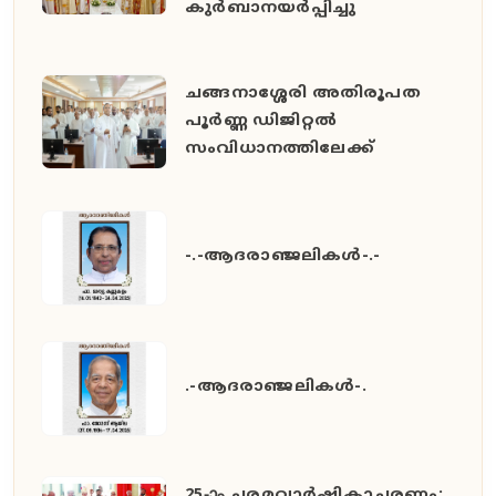
കുർബാനയർപ്പിച്ചു
ചങ്ങനാശ്ശേരി അതിരൂപത
പൂർണ്ണ ഡിജിറ്റൽ
സംവിധാനത്തിലേക്ക്
-.-ആദരാഞ്ജലികൾ-.-
.-ആദരാഞ്ജലികൾ-.
25-ാം ചരമവാർഷികാചരണം: