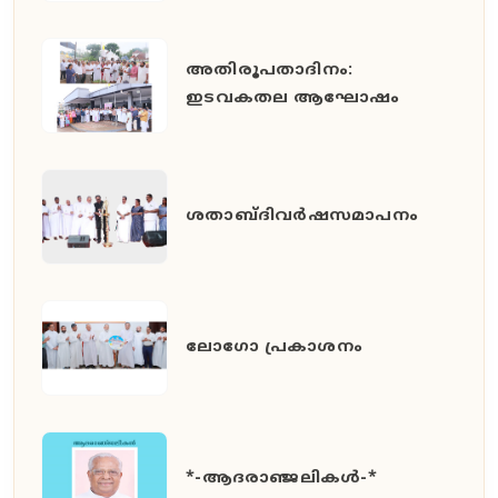
അതിരൂപതാദിനം:
ഇടവകതല ആഘോഷം
ശതാബ്ദിവർഷസമാപനം
ലോഗോ പ്രകാശനം
*-ആദരാഞ്ജലികൾ-*