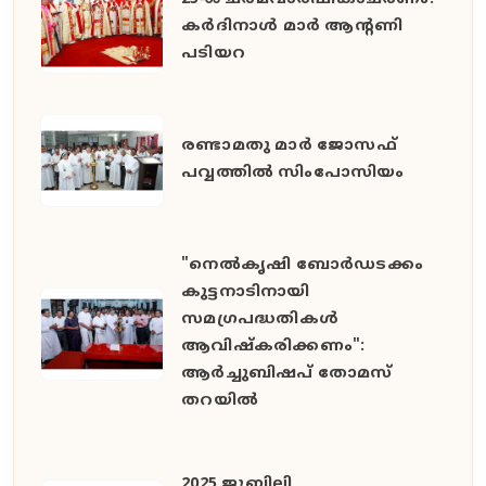
കർദിനാൾ മാർ ആന്റണി
പടിയറ
രണ്ടാമതു മാർ ജോസഫ്
പവ്വത്തിൽ സിംപോസിയം
"നെൽകൃഷി ബോർഡടക്കം
കുട്ടനാടിനായി
സമഗ്രപദ്ധതികൾ
ആവിഷ്കരിക്കണം":
ആർച്ചുബിഷപ് തോമസ്
തറയിൽ
2025 ജൂബിലി