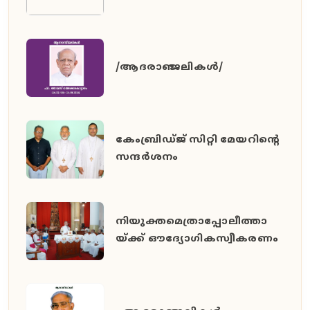
/ആദരാഞ്ജലികൾ/
കേംബ്രിഡ്ജ് സിറ്റി മേയറിൻ്റെ
സന്ദർശനം
നിയുക്തമെത്രാപ്പോലീത്താ
യ്ക്ക് ഔദ്യോഗികസ്വീകരണം