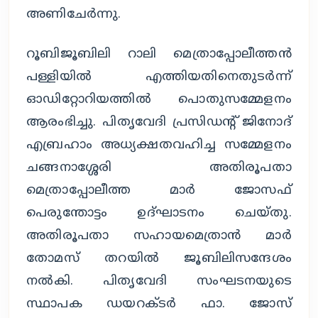
അണിചേർന്നു.
റൂബിജൂബിലി റാലി മെത്രാപ്പോലീത്തൻ
പള്ളിയിൽ എത്തിയതിനെതുടർന്ന്
ഓഡിറ്റോറിയത്തിൽ പൊതുസമ്മേളനം
ആരംഭിച്ചു. പിതൃവേദി പ്രസിഡന്റ് ജിനോദ്
എബ്രഹാം അധ്യക്ഷതവഹിച്ച സമ്മേളനം
ചങ്ങനാശ്ശേരി അതിരൂപതാ
മെത്രാപ്പോലീത്ത മാർ ജോസഫ്
പെരുന്തോട്ടം ഉദ്ഘാടനം ചെയ്തു.
അതിരൂപതാ സഹായമെത്രാൻ മാർ
തോമസ് തറയിൽ ജൂബിലിസന്ദേശം
നൽകി. പിതൃവേദി സംഘടനയുടെ
സ്ഥാപക ഡയറക്ടർ ഫാ. ജോസ്