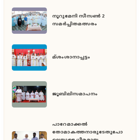
നൂറുമേനി സീസൺ 2
സമർപ്പിതമത്സരം
മ്ശംശാനാപ്പട്ടം
ജൂബിലിസമാപനം
പാറേമാക്കൽ
തോമാകത്തനാരുടേതുപോ