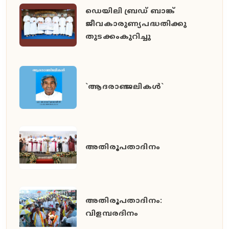
ഡെയിലി ബ്രഡ് ബാങ്ക്
ജീവകാരുണ്യപദ്ധതിക്കു
തുടക്കംകുറിച്ചു
`ആദരാഞ്ജലികൾ`
അതിരൂപതാദിനം
അതിരൂപതാദിനം:
വിളമ്പരദിനം