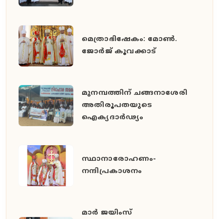
മെത്രാഭിഷേകം: മോൺ.
ജോർജ് കൂവക്കാട്
മുനമ്പത്തിന് ചങ്ങനാശേരി
അതിരൂപതയുടെ
ഐക്യദാർഢ്യം
സ്ഥാനാരോഹണം-
നന്ദിപ്രകാശനം
മാർ ജയിംസ്