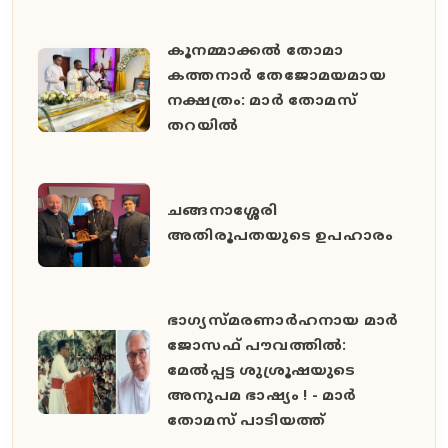
കൂനമ്മാക്കൽ തോമാ
കത്തനാർ തേജോമയമായ
നക്ഷത്രം: മാർ തോമസ്
തറയിൽ
ചങ്ങനാശ്ശേരി
അതിരൂപതയുടെ ഉപഹാരം
ഭാഗ്യസ്മരണാർഹനായ മാർ
ജോസഫ് പൗവത്തിൽ:
മേൽപ്പട്ട ശുശ്രൂഷയുടെ
അനുപമ ഭാഷ്യം ! - മാർ
തോമസ് പാടിയത്ത്