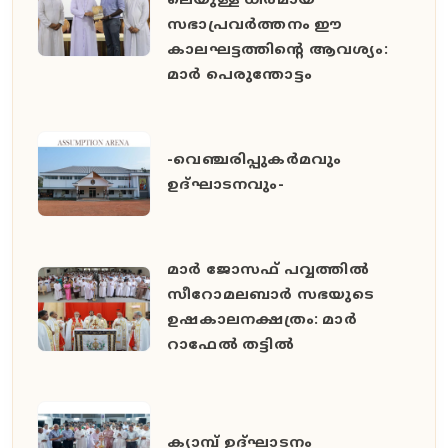
ലെയുള്ള ധീരമായ
സഭാപ്രവർത്തനം ഈ
കാലഘട്ടത്തിൻ്റെ ആവശ്യം:
മാർ പെരുന്തോട്ടം
-വെഞ്ചരിപ്പുകർമവും
ഉദ്ഘാടനവും-
മാർ ജോസഫ് പവ്വത്തിൽ
സീറോമലബാർ സഭയുടെ
ഉഷകാലനക്ഷത്രം: മാർ
റാഫേൽ തട്ടിൽ
ക്യാമ്പ് ഉദ്ഘാടനം