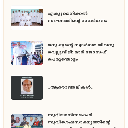
എക്യുമെനിക്കൽ
സംഘത്തിന്റെ സന്ദർശനം
മനുഷ്യൻ്റെ സ്വാർഥത ജീവനു
വെല്ലുവിളി: മാർ ജോസഫ്
പെരുന്തോട്ടം
..ആദരാഞ്ജലികൾ..
സുറിയാനിസഭകൾ
സുവിശേഷസാക്ഷ്യത്തിൻ്റെ