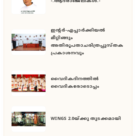
-.ആദരാഞ്ജലികൾ.-
ഇൻ്റർ-എപ്പാർക്കിയൽ
മീറ്റിങ്ങും
അതിരൂപതാചരിത്രപ്പുസ്തക
പ്രകാശനവും
വൈദികദിനത്തിൽ
വൈദികരോടൊപ്പം
WINGS 2.0യ്ക്കു തുടക്കമായി