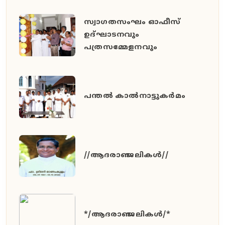
സ്വാഗതസംഘം ഓഫീസ്
ഉദ്ഘാടനവും
പത്രസമ്മേളനവും
പന്തൽ കാൽനാട്ടുകർമം
//ആദരാഞ്ജലികൾ//
*/ആദരാഞ്ജലികൾ/*