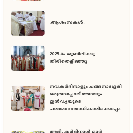
.ആശംസകൾ.
2025-ാം ജൂബിലിക്കു
തിരിതെളിഞ്ഞു
നവകർദിനാളും ചങ്ങനാശ്ശേരി
മെത്രാപ്പോലീത്തായും
ഇൻഡ്യയുടെ
പരമോന്നതാധികാരിക്കൊപ്പം
അഭി. കർദിനാൾ മാർ