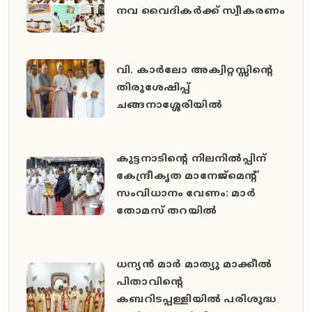
നവ വൈദികർക്ക് സ്വീകരണം
വി. കാർലോ അക്വിറ്റസ്സിന്റെ
തിരുശേഷിപ്പ്
ചങ്ങനാശ്ശേരിയിൽ
കുട്ടനാടിന്റെ നിലനിൽപ്പിന്
കേന്ദ്രീകൃത മാനേജ്മെന്റ്
സംവിധാനം വേണം: മാർ
തോമസ് തറയിൽ
ധന്യൻ മാർ മാത്യു മാക്കീൽ
പിതാവിൻ്റെ
കബറിടപ്പള്ളിയിൽ പരിശുദ്ധ