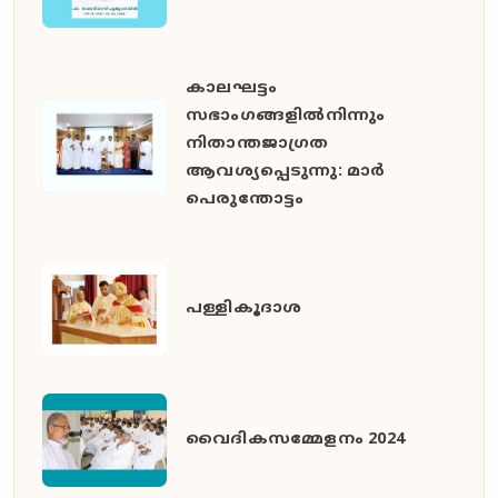
കാലഘട്ടം
സഭാംഗങ്ങളിൽനിന്നും
നിതാന്തജാഗ്രത
ആവശ്യപ്പെടുന്നു: മാർ
പെരുന്തോട്ടം
പള്ളികൂദാശ
വൈദികസമ്മേളനം 2024