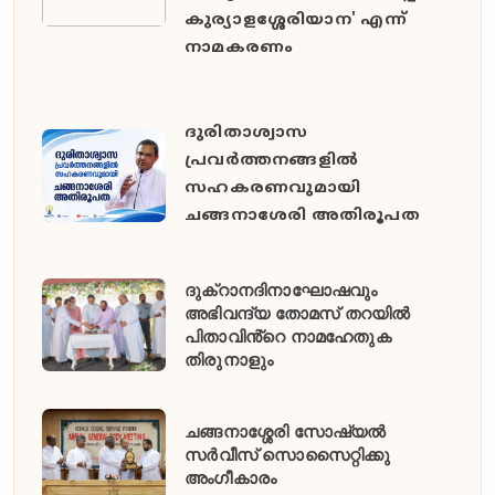
കുര്യാളശ്ശേരിയാന' എന്ന്
നാമകരണം
ദുരിതാശ്വാസ
പ്രവർത്തനങ്ങളിൽ
സഹകരണവുമായി
ചങ്ങനാശേരി അതിരൂപത
ദുക്റാനദിനാഘോഷവും
അഭിവന്ദ്യ തോമസ് തറയിൽ
പിതാവിൻ്റെ നാമഹേതുക
തിരുനാളും
ചങ്ങനാശ്ശേരി സോഷ്യൽ
സർവീസ് സൊസൈറ്റിക്കു
അംഗീകാരം