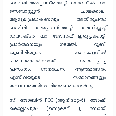
ഫാമിലി അപ്പോസ്തലേറ്റ് ഡയറക്ടർ ഫാ.
സെബാസ്റ്റ്യൻ ചാമക്കാല
ആമുഖപ്രഭാഷണവും അതിരൂപതാ
ഫാമിലി അപ്പോസ്തലേറ്റ് അസിസ്റ്റന്റ്
ഡയറക്ടർ ഫാ. ജോസഫ് ഇരുപ്പക്കാട്ട്
പ്രാർത്ഥനയും നടത്തി. റൂബി
ജൂബിലിയുടെ കാലയളവിൽ
പിതാക്കന്മാർക്കായ് സംഘടിപ്പിച്ച
പ്രസംഗം, ഗാനരചന, ആന്തമത്സരം
എന്നിവയുടെ സമ്മാനങ്ങളും
തദവസരത്തിൽ വിതരണം ചെയ്തു.
സി. ജോബിൻ FCC (ആനിമേറ്റർ) ജോഷി
കൊല്ലാപുരം (സെക്രട്ടറി ), സോയി