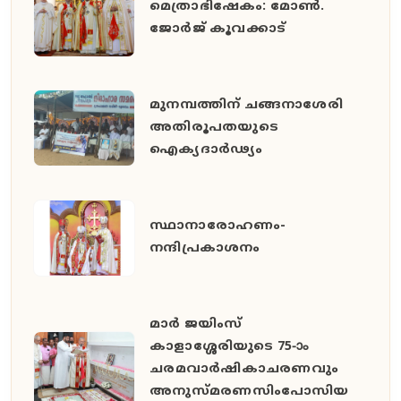
മെത്രാഭിഷേകം: മോൺ.
ജോർജ് കൂവക്കാട്
മുനമ്പത്തിന് ചങ്ങനാശേരി
അതിരൂപതയുടെ
ഐക്യദാർഢ്യം
സ്ഥാനാരോഹണം-
നന്ദിപ്രകാശനം
മാർ ജയിംസ്
കാളാശ്ശേരിയുടെ 75-ാം
ചരമവാർഷികാചരണവും
അനുസ്മരണസിംപോസിയ