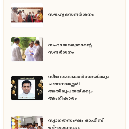
സൗഹൃദസന്ദർശനം
സഹായമെത്രാന്റെ
സന്ദർശനം
സീറോമലബാർസഭയ്ക്കും
ചങ്ങനാശ്ശേരി
അതിരൂപതയ്ക്കും
അംഗീകാരം
സ്വാഗതസംഘം ഓഫീസ്
ഉദ്ഘാടനവും