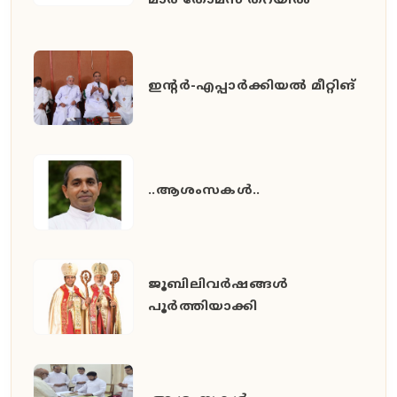
മാർ തോമസ് തറയിൽ
ഇൻ്റർ-എപ്പാർക്കിയൽ മീറ്റിങ്
..ആശംസകൾ..
ജൂബിലിവർഷങ്ങൾ
പൂർത്തിയാക്കി