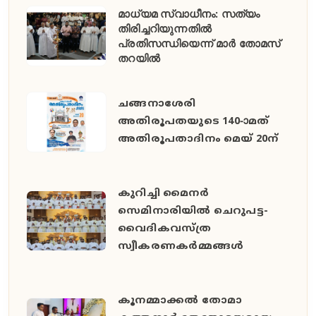
മാധ്യമ സ്വാധീനം: സത്യം
തിരിച്ചറിയുന്നതിൽ
പ്രതിസന്ധിയെന്ന് മാർ തോമസ്
തറയിൽ
ചങ്ങനാശേരി
അതിരൂപതയുടെ 140-ാമത്
അതിരൂപതാദിനം മെയ് 20ന്
കുറിച്ചി മൈനർ
സെമിനാരിയിൽ ചെറുപട്ട-
വൈദികവസ്ത്ര
സ്വീകരണകർമ്മങ്ങൾ
കൂനമ്മാക്കൽ തോമാ