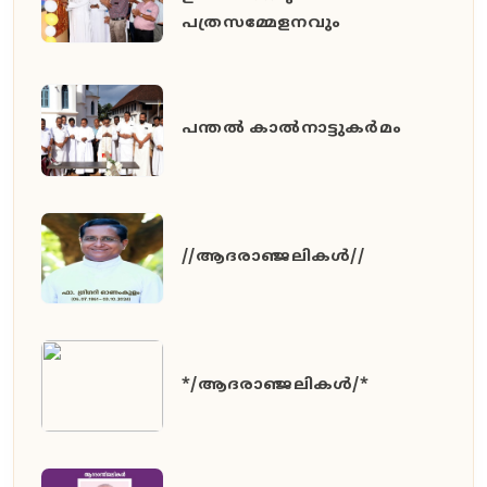
പത്രസമ്മേളനവും
പന്തൽ കാൽനാട്ടുകർമം
//ആദരാഞ്ജലികൾ//
*/ആദരാഞ്ജലികൾ/*