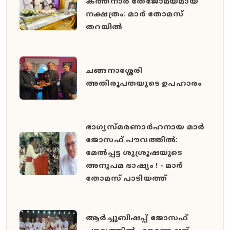
കത്തനാർ തേജോമയമായ
നക്ഷത്രം: മാർ തോമസ്
തറയിൽ
ചങ്ങനാശ്ശേരി
അതിരൂപതയുടെ ഉപഹാരം
ഭാഗ്യസ്മരണാർഹനായ മാർ
ജോസഫ് പൗവത്തിൽ:
മേൽപ്പട്ട ശുശ്രൂഷയുടെ
അനുപമ ഭാഷ്യം ! - മാർ
തോമസ് പാടിയത്ത്
ആർച്ചുബിഷപ്പ് ജോസഫ്