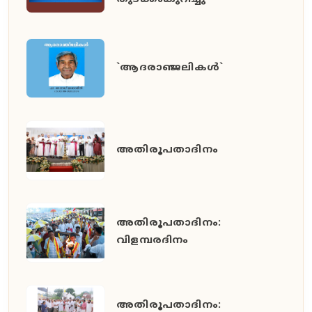
തുടക്കംകുറിച്ചു
`ആദരാഞ്ജലികൾ`
അതിരൂപതാദിനം
അതിരൂപതാദിനം:
വിളമ്പരദിനം
അതിരൂപതാദിനം: