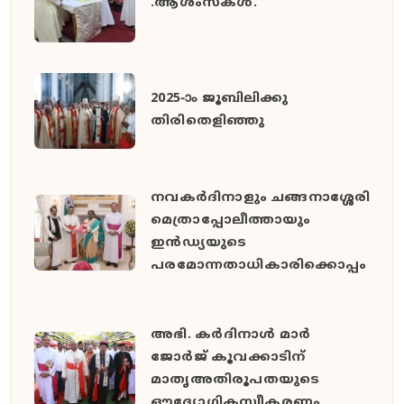
.ആശംസകൾ.
2025-ാം ജൂബിലിക്കു
തിരിതെളിഞ്ഞു
നവകർദിനാളും ചങ്ങനാശ്ശേരി
മെത്രാപ്പോലീത്തായും
ഇൻഡ്യയുടെ
പരമോന്നതാധികാരിക്കൊപ്പം
അഭി. കർദിനാൾ മാർ
ജോർജ് കൂവക്കാടിന്
മാതൃഅതിരൂപതയുടെ
ഔദ്യോഗികസ്വീകരണം