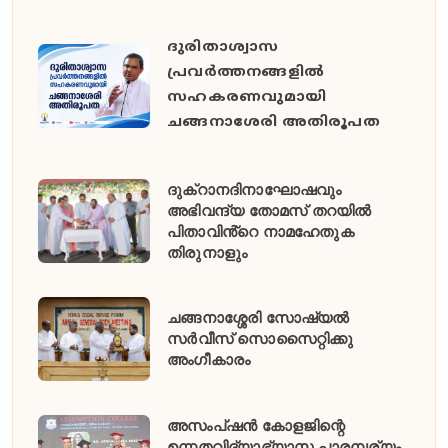
ദുരിതാശ്വാസ
പ്രവർത്തനങ്ങളിൽ
സഹകരണവുമായി
ചങ്ങനാശേരി അതിരൂപത
ദുക്റാനദിനാഘോഷവും
അഭിവന്ദ്യ തോമസ് തറയിൽ
പിതാവിൻ്റെ നാമഹേതുക
തിരുനാളും
ചങ്ങനാശ്ശേരി സോഷ്യൽ
സർവീസ് സൊസൈറ്റിക്കു
അംഗീകാരം
അസംപ്ഷൻ കോളജിന്റെ
ഉന്നതവിദ്യാഭ്യാസ പാരമ്പര്യം