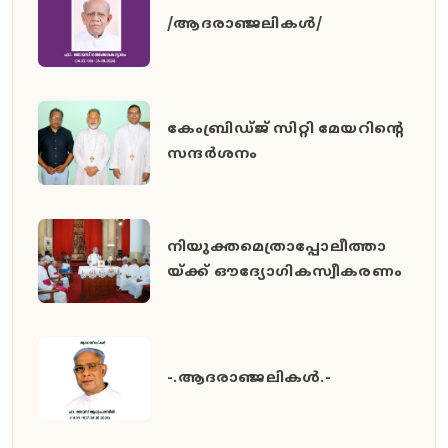
/ആദരാഞ്ജലികൾ/
കേംബ്രിഡ്ജ് സിറ്റി മേയറിൻ്റെ
സന്ദർശനം
നിയുക്തമെത്രാപ്പോലീത്താ
യ്ക്ക് ഔദ്യോഗികസ്വീകരണം
-.ആദരാഞ്ജലികൾ.-