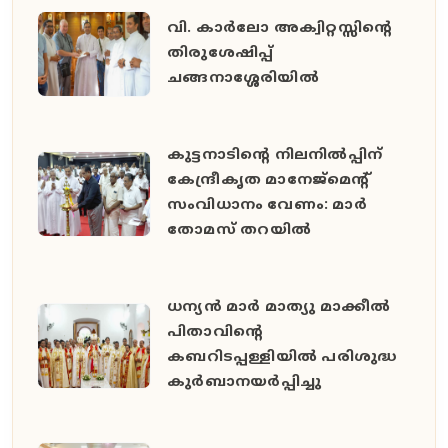
വി. കാർലോ അക്വിറ്റസ്സിന്റെ
തിരുശേഷിപ്പ്
ചങ്ങനാശ്ശേരിയിൽ
കുട്ടനാടിന്റെ നിലനിൽപ്പിന്
കേന്ദ്രീകൃത മാനേജ്മെന്റ്
സംവിധാനം വേണം: മാർ
തോമസ് തറയിൽ
ധന്യൻ മാർ മാത്യു മാക്കീൽ
പിതാവിൻ്റെ
കബറിടപ്പള്ളിയിൽ പരിശുദ്ധ
കുർബാനയർപ്പിച്ചു