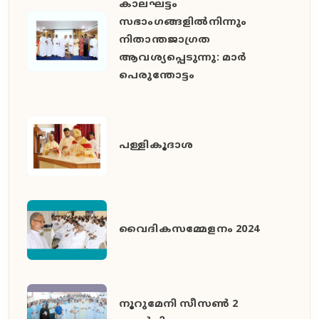
കാലഘട്ടം
സഭാംഗങ്ങളിൽനിന്നും
നിതാന്തജാഗ്രത
ആവശ്യപ്പെടുന്നു: മാർ
പെരുന്തോട്ടം
പള്ളികൂദാശ
വൈദികസമ്മേളനം 2024
നൂറുമേനി സീസൺ 2