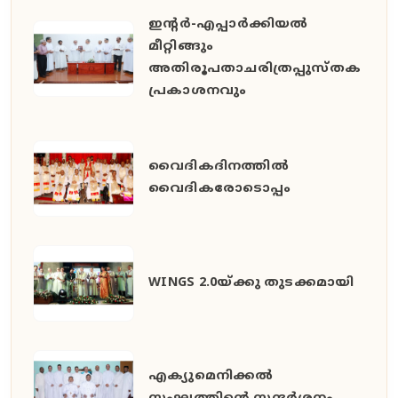
ഇൻ്റർ-എപ്പാർക്കിയൽ
മീറ്റിങ്ങും
അതിരൂപതാചരിത്രപ്പുസ്തക
പ്രകാശനവും
വൈദികദിനത്തിൽ
വൈദികരോടൊപ്പം
WINGS 2.0യ്ക്കു തുടക്കമായി
എക്യുമെനിക്കൽ