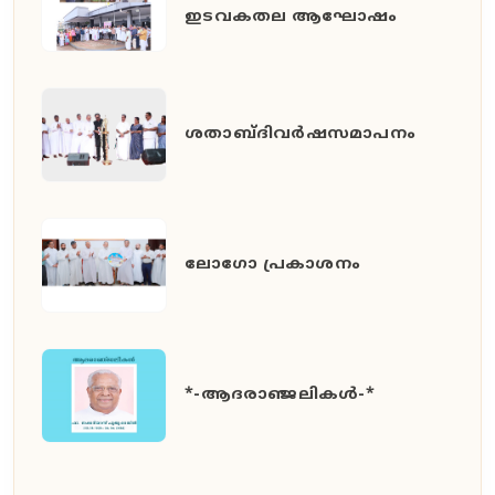
ഇടവകതല ആഘോഷം
ശതാബ്ദിവർഷസമാപനം
ലോഗോ പ്രകാശനം
*-ആദരാഞ്ജലികൾ-*