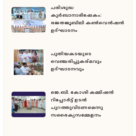
പരിശുദ്ധ
കുർബാനാഭിഷേകം:
രജതജൂബിലി കൺവെൻഷൻ
ഉദ്ഘാടനം
പുതിയകടയുടെ
വെഞ്ചരിപ്പുകര്മവും
ഉദ്‌ഘാടനവും
ജെ.ബി. കോശി കമ്മിഷൻ
റിപ്പോർട്ട് ഉടൻ
പുറത്തുവിടണമെന്നു
സഭൈക്യസമ്മേളനം