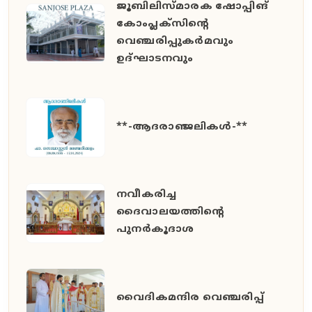
ജൂബിലിസ്മാരക ഷോപ്പിങ്
കോംപ്ലക്സിന്റെ
വെഞ്ചരിപ്പുകർമവും
ഉദ്ഘാടനവും
**-ആദരാഞ്ജലികൾ-**
നവീകരിച്ച
ദൈവാലയത്തിന്റെ
പുനർകൂദാശ
വൈദികമന്ദിര വെഞ്ചരിപ്പ്