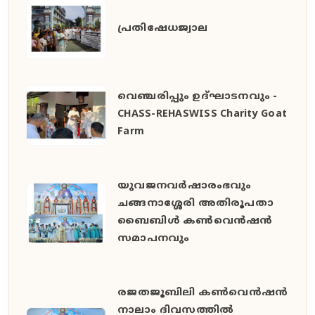
പ്രതിഷേധജ്വാല
വെഞ്ചരിപ്പും ഉദ്ഘാടനവും -
CHASS-REHASWISS Charity Goat
Farm
യുവജനവർഷാരംഭവും
ചങ്ങനാശ്ശേരി അതിരൂപതാ
ബൈബിൾ കൺവെൻഷൻ
സമാപനവും
രജതജൂബിലി കൺവെൻഷൻ
നാലാം ദിവസത്തിൽ