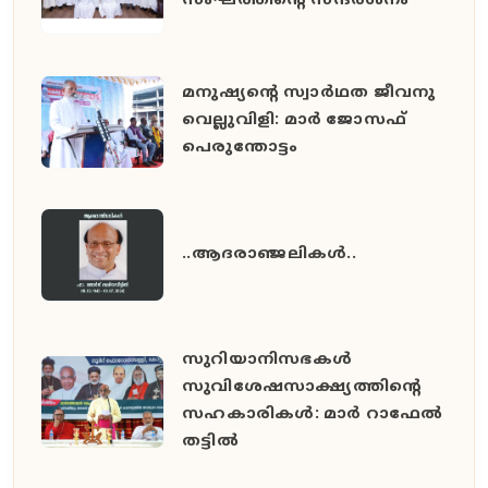
സംഘത്തിന്റെ സന്ദർശനം
മനുഷ്യൻ്റെ സ്വാർഥത ജീവനു
വെല്ലുവിളി: മാർ ജോസഫ്
പെരുന്തോട്ടം
..ആദരാഞ്ജലികൾ..
സുറിയാനിസഭകൾ
സുവിശേഷസാക്ഷ്യത്തിൻ്റെ
സഹകാരികൾ: മാർ റാഫേൽ
തട്ടിൽ