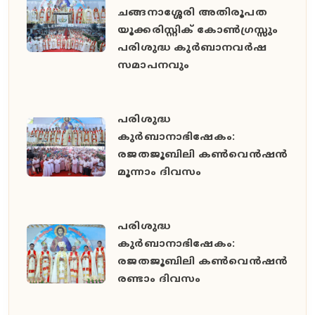
ചങ്ങനാശ്ശേരി അതിരൂപത
യൂക്കരിസ്റ്റിക് കോൺഗ്രസ്സും
പരിശുദ്ധ കുർബാനവർഷ
സമാപനവും
പരിശുദ്ധ
കുർബാനാഭിഷേകം:
രജതജൂബിലി കൺവെൻഷൻ
മൂന്നാം ദിവസം
പരിശുദ്ധ
കുർബാനാഭിഷേകം:
രജതജൂബിലി കൺവെൻഷൻ
രണ്ടാം ദിവസം