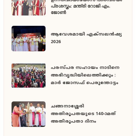
പ്രശസ്തം: മന്ത്രി റോജി എം.
ജോൺ
ആവേശമായി എക്സലൻഷ്യ
2026
പരസ്പര സഹായം നാടിനെ
അഭിവൃദ്ധിയിലെത്തിക്കും :
മാർ ജോസഫ് പെരുന്തോട്ടം
ചങ്ങനാശ്ശേരി
അതിരൂപതയുടെ 140-ാമത്
അതിരൂപതാ ദിനം