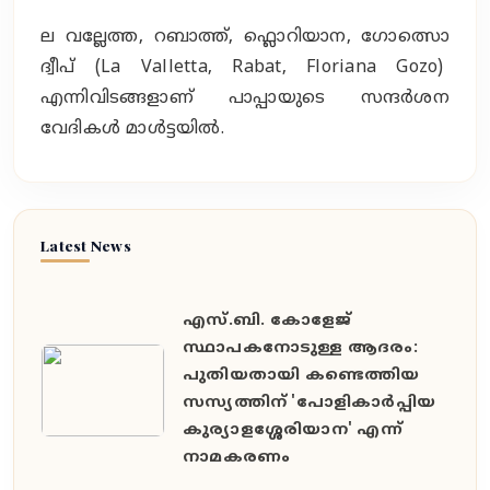
ല വല്ലേത്ത, റബാത്ത്, ഫ്ലൊറിയാന, ഗോത്സൊ
ദ്വീപ് (La Valletta, Rabat, Floriana Gozo)
എന്നിവിടങ്ങളാണ് പാപ്പായുടെ സന്ദർശന
വേദികൾ മാൾട്ടയിൽ.
Latest News
എസ്.ബി. കോളേജ്
സ്ഥാപകനോടുള്ള ആദരം:
പുതിയതായി കണ്ടെത്തിയ
സസ്യത്തിന് 'പോളികാർപ്പിയ
കുര്യാളശ്ശേരിയാന' എന്ന്
നാമകരണം