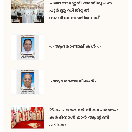
ചങ്ങനാശ്ശേരി അതിരൂപത
പൂർണ്ണ ഡിജിറ്റൽ
സംവിധാനത്തിലേക്ക്
-.-ആദരാഞ്ജലികൾ-.-
.-ആദരാഞ്ജലികൾ-.
25-ാം ചരമവാർഷികാചരണം:
കർദിനാൾ മാർ ആന്റണി
പടിയറ