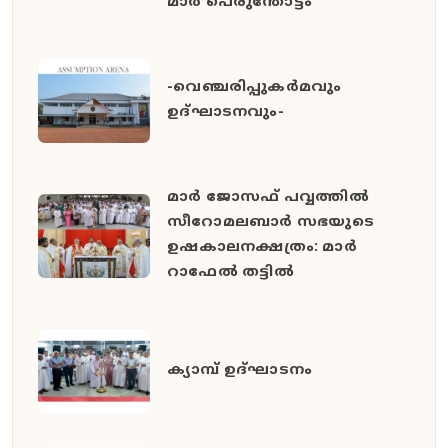
മാർ പെരുന്തോട്ടം
-വെഞ്ചരിപ്പുകർമവും
ഉദ്ഘാടനവും-
മാർ ജോസഫ് പവ്വത്തിൽ
സീറോമലബാർ സഭയുടെ
ഉഷകാലനക്ഷത്രം: മാർ
റാഫേൽ തട്ടിൽ
ക്യാമ്പ് ഉദ്ഘാടനം