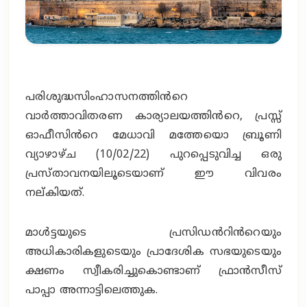
പരിശുദ്ധസിംഹാസനത്തിൻറെ
വാർത്താവിതരണ കാര്യാലയത്തിൻറെ, പ്രസ്സ്
ഓഫീസിൻറെ മേധാവി മത്തേയൊ ബ്രൂണി
വ്യാഴാഴ്‌ച (10/02/22) പുറപ്പെടുവിച്ച ഒരു
പ്രസ്താവനയിലൂടെയാണ് ഈ വിവരം
നല്കിയത്.
മാൾട്ടയുടെ പ്രസിഡൻറിൻറെയും
അധികാരികളുടെയും പ്രാദേശിക സഭയുടെയും
ക്ഷണം സ്വീകരിച്ചുകൊണ്ടാണ് ഫ്രാൻസീസ്
പാപ്പാ അന്നാട്ടിലെത്തുക.