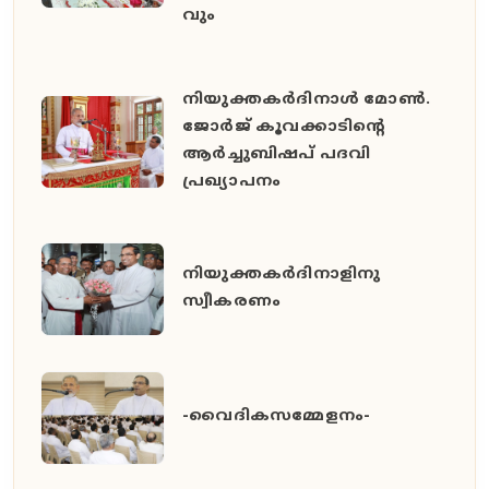
വും
നിയുക്തകർദിനാൾ മോൺ.
ജോർജ് കൂവക്കാടിൻ്റെ
ആർച്ചുബിഷപ് പദവി
പ്രഖ്യാപനം
നിയുക്തകർദിനാളിനു
സ്വീകരണം
-വൈദികസമ്മേളനം-