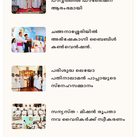
പൗവ്വത്തിൽ ഫൗണ്ടേഷന്
ആരംഭമായി
ചങ്ങനാശ്ശേരിയിൽ
അഭിഷേകാഗ്നി ബൈബിൾ
കൺവെൻഷൻ.
പരിശുദ്ധ ലെയോ
പതിനാലാമൻ പാപ്പായുടെ
സ്നേഹസമ്മാനം
സന്യസ്ത - മിഷൻ രൂപതാ
നവ വൈദികർക്ക് സ്വീകരണം