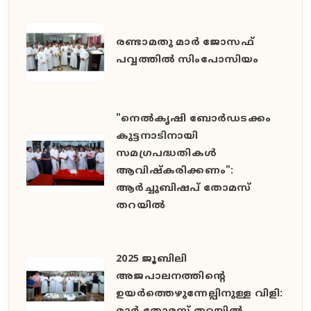
രണ്ടാമതു മാർ ജോസഫ്
പവ്വത്തിൽ സിംപോസിയം
"നെൽകൃഷി ബോർഡടക്കം
കുട്ടനാടിനായി
സമഗ്രപദ്ധതികൾ
ആവിഷ്കരിക്കണം":
ആർച്ചുബിഷപ് തോമസ്
തറയിൽ
2025 ജൂബിലി
അജപാലനത്തിന്റെ
ഉയർത്തെഴുന്നേല്പിനുള്ള വിളി: