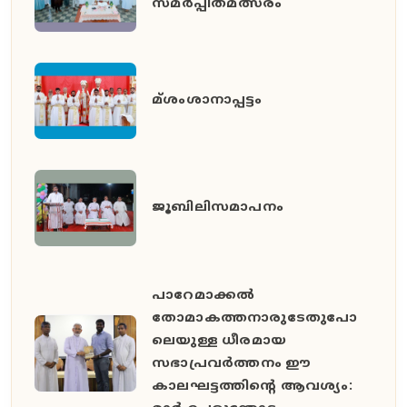
സമർപ്പിതമത്സരം
മ്ശംശാനാപ്പട്ടം
ജൂബിലിസമാപനം
പാറേമാക്കൽ
തോമാകത്തനാരുടേതുപോ
ലെയുള്ള ധീരമായ
സഭാപ്രവർത്തനം ഈ
കാലഘട്ടത്തിൻ്റെ ആവശ്യം: