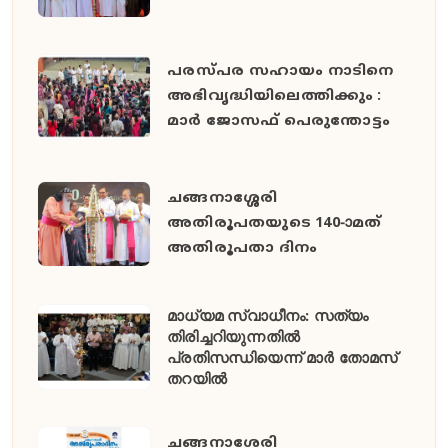
പരസ്പര സഹായം നാടിനെ
അഭിവൃദ്ധിയിലെത്തിക്കും :
മാർ ജോസഫ് പെരുന്തോട്ടം
ചങ്ങനാശ്ശേരി
അതിരൂപതയുടെ 140-ാമത്
അതിരൂപതാ ദിനം
മാധ്യമ സ്വാധീനം: സത്യം
തിരിച്ചറിയുന്നതിൽ
പ്രതിസന്ധിയെന്ന് മാർ തോമസ്
തറയിൽ
ചങ്ങനാശേരി