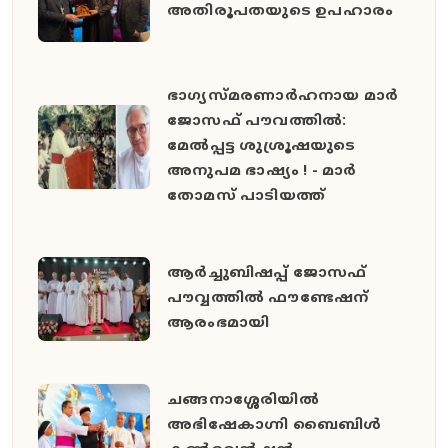
അതിരൂപതയുടെ ഉപഹാരം
ഭാഗ്യസ്മരണാർഹനായ മാർ
ജോസഫ് പൗവത്തിൽ:
മേൽപ്പട്ട ശുശ്രൂഷയുടെ
അനുപമ ഭാഷ്യം ! - മാർ
തോമസ് പാടിയത്ത്
ആർച്ചുബിഷപ്പ് ജോസഫ്
പൗവ്വത്തിൽ ഫൗണ്ടേഷന്
ആരംഭമായി
ചങ്ങനാശ്ശേരിയിൽ
അഭിഷേകാഗ്നി ബൈബിൾ