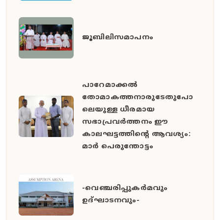
ജൂബിലിസമാപനം
പാറേമാക്കൽ
തോമാകത്തനാരുടേതുപോ
ലെയുള്ള ധീരമായ
സഭാപ്രവർത്തനം ഈ
കാലഘട്ടത്തിൻ്റെ ആവശ്യം:
മാർ പെരുന്തോട്ടം
-വെഞ്ചരിപ്പുകർമവും
ഉദ്ഘാടനവും-