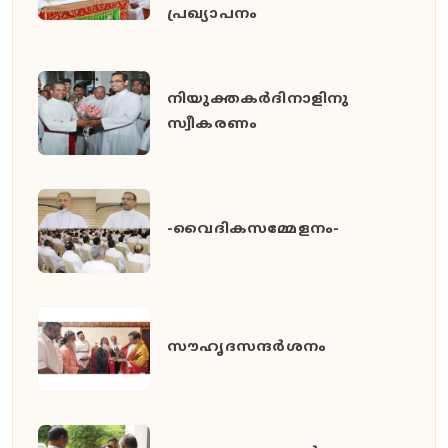
പ്രഖ്യാപനം
നിയുക്തകർദിനാളിനു
സ്വീകരണം
-വൈദികസമ്മേളനം-
സൗഹൃദസന്ദർശനം