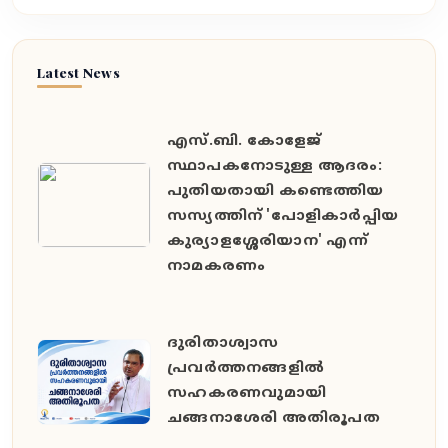
Latest News
എസ്.ബി. കോളേജ്
സ്ഥാപകനോടുള്ള ആദരം:
പുതിയതായി കണ്ടെത്തിയ
സസ്യത്തിന് 'പോളികാർപ്പിയ
കുര്യാളശ്ശേരിയാന' എന്ന്
നാമകരണം
ദുരിതാശ്വാസ
പ്രവർത്തനങ്ങളിൽ
സഹകരണവുമായി
ചങ്ങനാശേരി അതിരൂപത