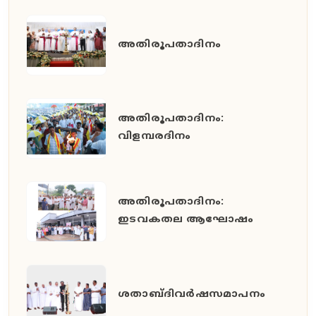
അതിരൂപതാദിനം
അതിരൂപതാദിനം:
വിളമ്പരദിനം
അതിരൂപതാദിനം:
ഇടവകതല ആഘോഷം
ശതാബ്ദിവർഷസമാപനം