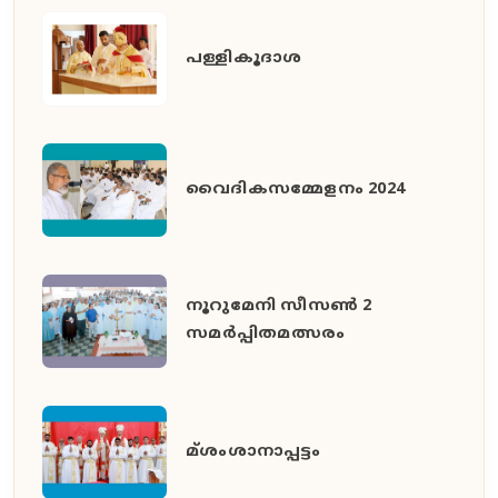
പള്ളികൂദാശ
വൈദികസമ്മേളനം 2024
നൂറുമേനി സീസൺ 2
സമർപ്പിതമത്സരം
മ്ശംശാനാപ്പട്ടം