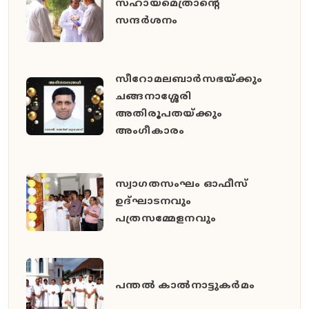
സഹായമെത്രാന്റെ
സന്ദർശനം
സീറോമലബാർസഭയ്ക്കും
ചങ്ങനാശ്ശേരി
അതിരൂപതയ്ക്കും
അംഗീകാരം
സ്വാഗതസംഘം ഓഫീസ്
ഉദ്ഘാടനവും
പത്രസമ്മേളനവും
പന്തൽ കാൽനാട്ടുകർമം