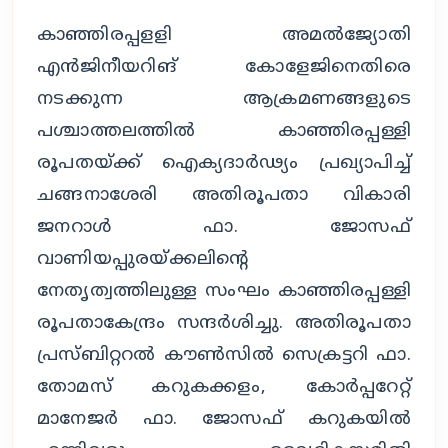
കാഞ്ഞിരപ്പളളി അമൽജ്യോതി
എൻജിനീയറിങ് കോളേജിനെതിരെ
നടക്കുന്ന ആക്രമണങ്ങളുടെ
പശ്ചാത്തലത്തിൽ കാഞ്ഞിരപ്പള്ളി
രൂപതയ്ക്ക് ഐക്യദാർഢ്യം പ്രഖ്യാപിച്ച്
ചങ്ങനാശേരി അതിരൂപതാ വികാരി
ജനറാൾ ഫാ. ജോസഫ്
വാണിയപ്പുരയ്ക്കലിൻ്റെ
നേതൃത്വത്തിലുള്ള സംഘം കാഞ്ഞിരപ്പള്ളി
രൂപതാകേന്ദ്രം സന്ദർശിച്ചു. അതിരൂപതാ
പ്രസ്ബിറ്ററൽ കൗൺസിൽ സെക്രട്ടറി ഫാ.
തോമസ് കറുകക്കളം, കോർപ്പറേറ്റ്
മാനേജർ ഫാ. ജോസഫ് കറുകയിൽ