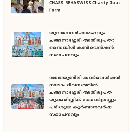
CHASS-REHASWISS Charity Goat
Farm
യുവജനവർഷാരംഭവും
ചങ്ങനാശ്ശേരി അതിരൂപതാ
ബൈബിൾ കൺവെൻഷൻ
സമാപനവും
രജതജൂബിലി കൺവെൻഷൻ
നാലാം ദിവസത്തിൽ
ചങ്ങനാശ്ശേരി അതിരൂപത
യൂക്കരിസ്റ്റിക് കോൺഗ്രസ്സും
പരിശുദ്ധ കുർബാനവർഷ
സമാപനവും