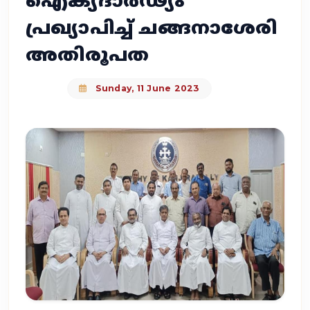
ഐക്യദാർഢ്യം
പ്രഖ്യാപിച്ച് ചങ്ങനാശേരി
അതിരൂപത
Sunday, 11 June 2023