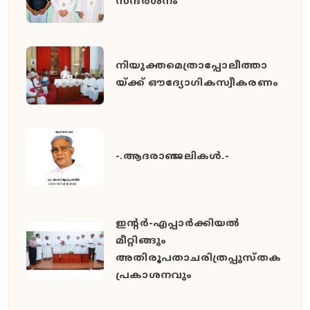
സന്ദർശനം
നിയുക്തമെത്രാപ്പോലീത്താ
യ്ക്ക് ഔദ്യോഗികസ്വീകരണം
-.ആദരാഞ്ജലികൾ.-
ഇൻ്റർ-എപ്പാർക്കിയൽ
മീറ്റിങ്ങും
അതിരൂപതാചരിത്രപ്പുസ്തക
പ്രകാശനവും