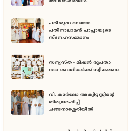
കൺവെൻഷൻ.
പരിശുദ്ധ ലെയോ
പതിനാലാമൻ പാപ്പായുടെ
സ്നേഹസമ്മാനം
സന്യസ്ത - മിഷൻ രൂപതാ
നവ വൈദികർക്ക് സ്വീകരണം
വി. കാർലോ അക്വിറ്റസ്സിന്റെ
തിരുശേഷിപ്പ്
ചങ്ങനാശ്ശേരിയിൽ