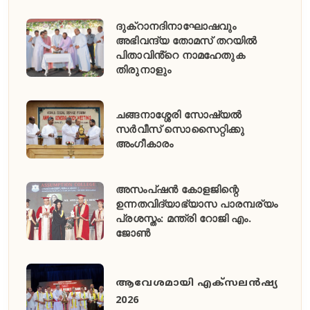
ദുക്റാനദിനാഘോഷവും
അഭിവന്ദ്യ തോമസ് തറയിൽ
പിതാവിൻ്റെ നാമഹേതുക
തിരുനാളും
ചങ്ങനാശ്ശേരി സോഷ്യൽ
സർവീസ് സൊസൈറ്റിക്കു
അംഗീകാരം
അസംപ്ഷൻ കോളജിന്റെ
ഉന്നതവിദ്യാഭ്യാസ പാരമ്പര്യം
പ്രശസ്തം: മന്ത്രി റോജി എം.
ജോൺ
ആവേശമായി എക്സലൻഷ്യ
2026