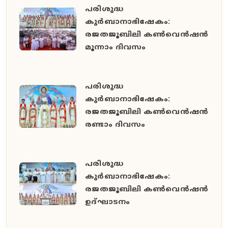
പരിശുദ്ധ
കുർബാനാഭിഷേകം:
രജതജൂബിലി കൺവെൻഷൻ
മൂന്നാം ദിവസം
പരിശുദ്ധ
കുർബാനാഭിഷേകം:
രജതജൂബിലി കൺവെൻഷൻ
രണ്ടാം ദിവസം
പരിശുദ്ധ
കുർബാനാഭിഷേകം:
രജതജൂബിലി കൺവെൻഷൻ
ഉദ്ഘാടനം