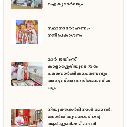
ഐക്യദാർഢ്യം
സ്ഥാനാരോഹണം-
നന്ദിപ്രകാശനം
മാർ ജയിംസ്
കാളാശ്ശേരിയുടെ 75-ാം
ചരമവാർഷികാചരണവും
അനുസ്മരണസിംപോസിയ
വും
നിയുക്തകർദിനാൾ മോൺ.
ജോർജ് കൂവക്കാടിൻ്റെ
ആർച്ചുബിഷപ് പദവി