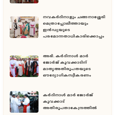
നവകർദിനാളും ചങ്ങനാശ്ശേരി
മെത്രാപ്പോലീത്തായും
ഇൻഡ്യയുടെ
പരമോന്നതാധികാരിക്കൊപ്പം
അഭി. കർദിനാൾ മാർ
ജോർജ് കൂവക്കാടിന്
മാതൃഅതിരൂപതയുടെ
ഔദ്യോഗികസ്വീകരണം
കർദിനാൾ മാർ ജോർജ്
കൂവക്കാട്
അതിരൂപതാകേന്ദ്രത്തിൽ