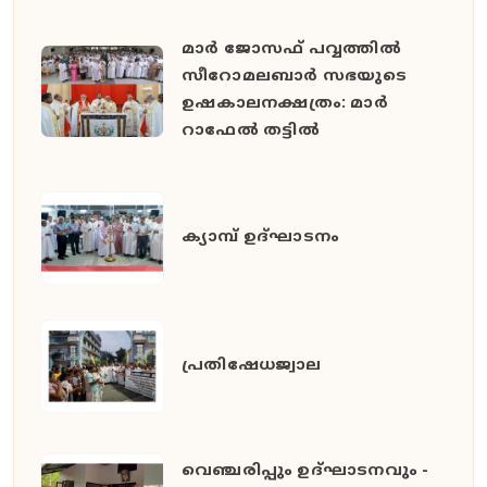
മാർ ജോസഫ് പവ്വത്തിൽ
സീറോമലബാർ സഭയുടെ
ഉഷകാലനക്ഷത്രം: മാർ
റാഫേൽ തട്ടിൽ
ക്യാമ്പ് ഉദ്ഘാടനം
പ്രതിഷേധജ്വാല
വെഞ്ചരിപ്പും ഉദ്ഘാടനവും -