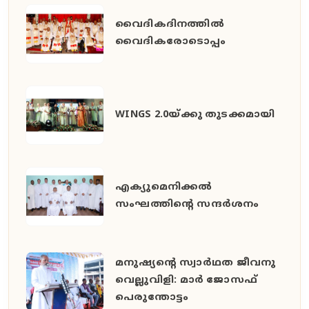
വൈദികദിനത്തിൽ
വൈദികരോടൊപ്പം
WINGS 2.0യ്ക്കു തുടക്കമായി
എക്യുമെനിക്കൽ
സംഘത്തിന്റെ സന്ദർശനം
മനുഷ്യൻ്റെ സ്വാർഥത ജീവനു
വെല്ലുവിളി: മാർ ജോസഫ്
പെരുന്തോട്ടം