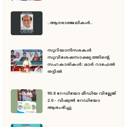
..ആദരാഞ്ജലികൾ..
സുറിയാനിസഭകൾ
സുവിശേഷസാക്ഷ്യത്തിൻ്റെ
സഹകാരികൾ: മാർ റാഫേൽ
തട്ടിൽ
90.8 റേഡിയോ മീഡിയ വില്ലേജ്
2.0 - വിഷ്വൽ റേഡിയോ
ആരംഭിച്ചു