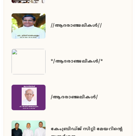
//ആദരാഞ്ജലികൾ//
*/ആദരാഞ്ജലികൾ/*
/ആദരാഞ്ജലികൾ/
കേംബ്രിഡ്ജ് സിറ്റി മേയറിൻ്റെ