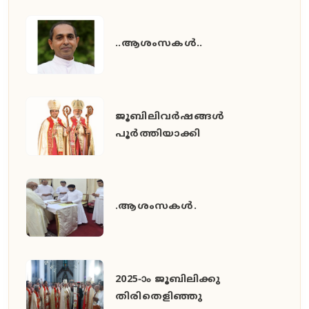
..ആശംസകൾ..
ജൂബിലിവർഷങ്ങൾ
പൂർത്തിയാക്കി
.ആശംസകൾ.
2025-ാം ജൂബിലിക്കു
തിരിതെളിഞ്ഞു