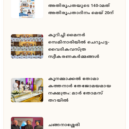
അതിരൂപതയുടെ 140-ാമത്
അതിരൂപതാദിനം മെയ് 20ന്
കുറിച്ചി മൈനർ
സെമിനാരിയിൽ ചെറുപട്ട-
വൈദികവസ്ത്ര
സ്വീകരണകർമ്മങ്ങൾ
കൂനമ്മാക്കൽ തോമാ
കത്തനാർ തേജോമയമായ
നക്ഷത്രം: മാർ തോമസ്
തറയിൽ
ചങ്ങനാശ്ശേരി