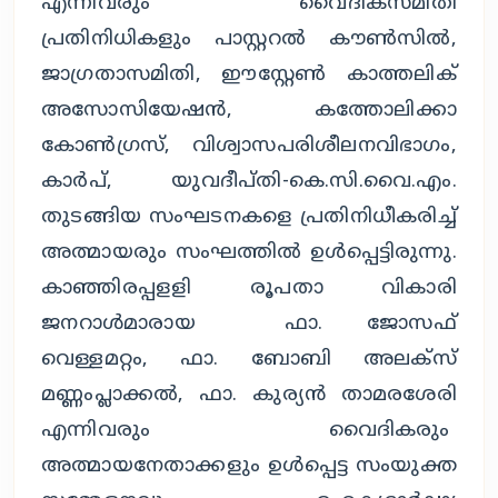
എന്നിവരും വൈദികസമിതി
പ്രതിനിധികളും പാസ്റ്ററൽ കൗൺസിൽ,
ജാഗ്രതാസമിതി, ഈസ്റ്റേൺ കാത്തലിക്
അസോസിയേഷൻ, കത്തോലിക്കാ
കോൺഗ്രസ്, വിശ്വാസപരിശീലനവിഭാഗം,
കാർപ്, യുവദീപ്തി-കെ.സി.വൈ.എം.
തുടങ്ങിയ സംഘടനകളെ പ്രതിനിധീകരിച്ച്
അത്മായരും സംഘത്തിൽ ഉൾപ്പെട്ടിരുന്നു.
കാഞ്ഞിരപ്പളളി രൂപതാ വികാരി
ജനറാൾമാരായ ഫാ. ജോസഫ്
വെള്ളമറ്റം, ഫാ. ബോബി അലക്സ്
മണ്ണംപ്ലാക്കൽ, ഫാ. കുര്യൻ താമരശേരി
എന്നിവരും വൈദികരും
അത്മായനേതാക്കളും ഉൾപ്പെട്ട സംയുക്ത