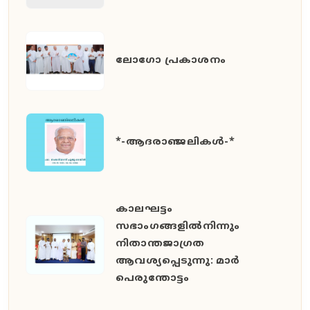
ലോഗോ പ്രകാശനം
*-ആദരാഞ്ജലികൾ-*
കാലഘട്ടം
സഭാംഗങ്ങളിൽനിന്നും
നിതാന്തജാഗ്രത
ആവശ്യപ്പെടുന്നു: മാർ
പെരുന്തോട്ടം