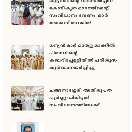
കുട്ടനാടിന്റെ നിലനിൽപ്പിന്
കേന്ദ്രീകൃത മാനേജ്മെന്റ്
സംവിധാനം വേണം: മാർ
തോമസ് തറയിൽ
ധന്യൻ മാർ മാത്യു മാക്കീൽ
പിതാവിൻ്റെ
കബറിടപ്പള്ളിയിൽ പരിശുദ്ധ
കുർബാനയർപ്പിച്ചു
ചങ്ങനാശ്ശേരി അതിരൂപത
പൂർണ്ണ ഡിജിറ്റൽ
സംവിധാനത്തിലേക്ക്