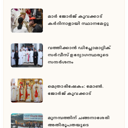
മാർ ജോർജ് കൂവക്കാട്
കർദിനാളായി സ്ഥാനമേറ്റു
വത്തിക്കാൻ ഡിപ്ലോമാറ്റിക്
സർവീസ് ഉദ്യോഗസ്ഥരുടെ
സന്ദർശനം
മെത്രാഭിഷേകം: മോൺ.
ജോർജ് കൂവക്കാട്
മുനമ്പത്തിന് ചങ്ങനാശേരി
അതിരൂപതയുടെ