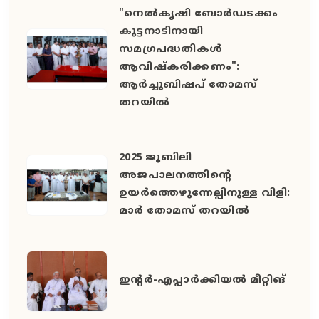
"നെൽകൃഷി ബോർഡടക്കം
കുട്ടനാടിനായി
സമഗ്രപദ്ധതികൾ
ആവിഷ്കരിക്കണം":
ആർച്ചുബിഷപ് തോമസ്
തറയിൽ
2025 ജൂബിലി
അജപാലനത്തിന്റെ
ഉയർത്തെഴുന്നേല്പിനുള്ള വിളി:
മാർ തോമസ് തറയിൽ
ഇൻ്റർ-എപ്പാർക്കിയൽ മീറ്റിങ്