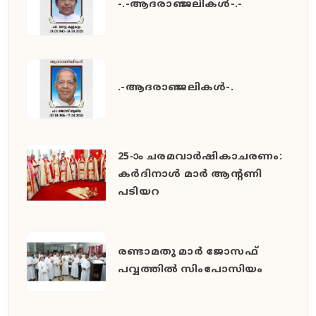
-.-ആദരാഞ്ജലികൾ-.-
.-ആദരാഞ്ജലികൾ-.
25-ാം ചരമവാർഷികാചരണം:
കർദിനാൾ മാർ ആന്റണി
പടിയറ
രണ്ടാമതു മാർ ജോസഫ്
പവ്വത്തിൽ സിംപോസിയം