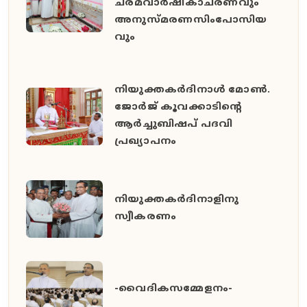
ചരമവാർഷികാചരണവും
അനുസ്മരണസിംപോസിയ
വും
നിയുക്തകർദിനാൾ മോൺ.
ജോർജ് കൂവക്കാടിൻ്റെ
ആർച്ചുബിഷപ് പദവി
പ്രഖ്യാപനം
നിയുക്തകർദിനാളിനു
സ്വീകരണം
-വൈദികസമ്മേളനം-