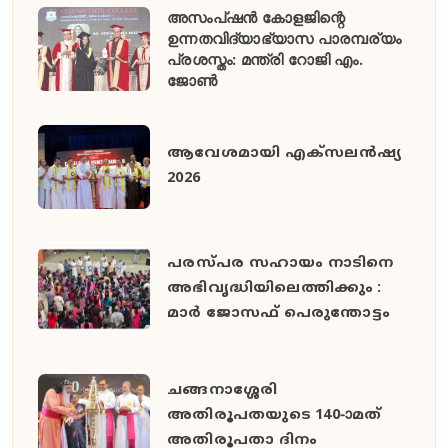
അസംപ്ഷൻ കോളജിന്റെ
ഉന്നതവിദ്യാഭ്യാസ പാരമ്പര്യം
പ്രശസ്തം: മന്ത്രി റോജി എം.
ജോൺ
ആവേശമായി എക്സലൻഷ്യ
2026
പരസ്പര സഹായം നാടിനെ
അഭിവൃദ്ധിയിലെത്തിക്കും :
മാർ ജോസഫ് പെരുന്തോട്ടം
ചങ്ങനാശ്ശേരി
അതിരൂപതയുടെ 140-ാമത്
അതിരൂപതാ ദിനം