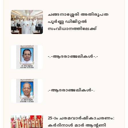
ചങ്ങനാശ്ശേരി അതിരൂപത
പൂർണ്ണ ഡിജിറ്റൽ
സംവിധാനത്തിലേക്ക്
-.-ആദരാഞ്ജലികൾ-.-
.-ആദരാഞ്ജലികൾ-.
25-ാം ചരമവാർഷികാചരണം:
കർദിനാൾ മാർ ആന്റണി