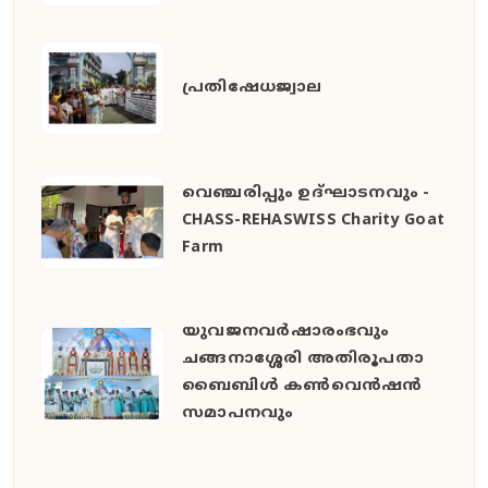
പ്രതിഷേധജ്വാല
വെഞ്ചരിപ്പും ഉദ്ഘാടനവും -
CHASS-REHASWISS Charity Goat
Farm
യുവജനവർഷാരംഭവും
ചങ്ങനാശ്ശേരി അതിരൂപതാ
ബൈബിൾ കൺവെൻഷൻ
സമാപനവും