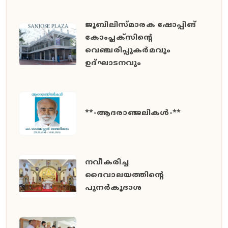
ജൂബിലിസ്മാരക ഷോപ്പിങ്
കോംപ്ലക്സിന്റെ
വെഞ്ചരിപ്പുകർമവും
ഉദ്ഘാടനവും
**-ആദരാഞ്ജലികൾ-**
നവീകരിച്ച
ദൈവാലയത്തിന്റെ
പുനർകൂദാശ