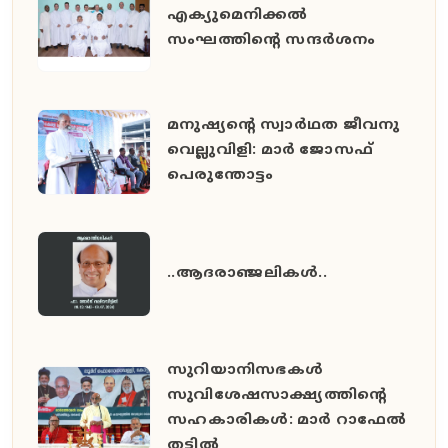
എക്യുമെനിക്കൽ
സംഘത്തിന്റെ സന്ദർശനം
മനുഷ്യൻ്റെ സ്വാർഥത ജീവനു
വെല്ലുവിളി: മാർ ജോസഫ്
പെരുന്തോട്ടം
..ആദരാഞ്ജലികൾ..
സുറിയാനിസഭകൾ
സുവിശേഷസാക്ഷ്യത്തിൻ്റെ
സഹകാരികൾ: മാർ റാഫേൽ
തട്ടിൽ