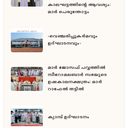
കാലഘട്ടത്തിൻ്റെ ആവശ്യം:
മാർ പെരുന്തോട്ടം
-വെഞ്ചരിപ്പുകർമവും
ഉദ്ഘാടനവും-
മാർ ജോസഫ് പവ്വത്തിൽ
സീറോമലബാർ സഭയുടെ
ഉഷകാലനക്ഷത്രം: മാർ
റാഫേൽ തട്ടിൽ
ക്യാമ്പ് ഉദ്ഘാടനം