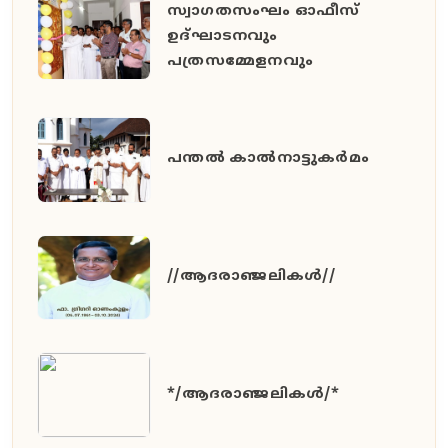
സ്വാഗതസംഘം ഓഫീസ്
ഉദ്ഘാടനവും
പത്രസമ്മേളനവും
പന്തൽ കാൽനാട്ടുകർമം
//ആദരാഞ്ജലികൾ//
*/ആദരാഞ്ജലികൾ/*