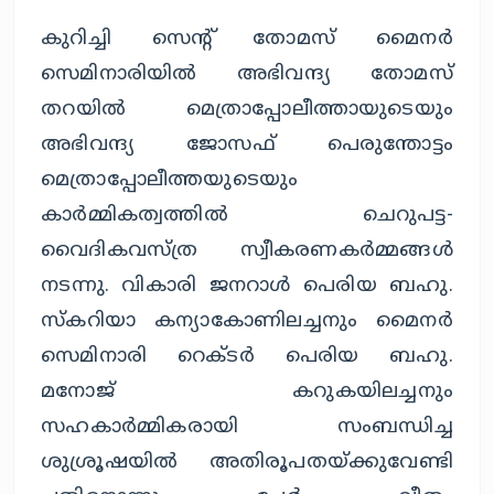
കുറിച്ചി സെൻ്റ് തോമസ് മൈനർ
സെമിനാരിയിൽ അഭിവന്ദ്യ തോമസ്
തറയിൽ മെത്രാപ്പോലീത്തായുടെയും
അഭിവന്ദ്യ ജോസഫ് പെരുന്തോട്ടം
മെത്രാപ്പോലീത്തയുടെയും
കാർമ്മികത്വത്തിൽ ചെറുപട്ട-
വൈദികവസ്ത്ര സ്വീകരണകർമ്മങ്ങൾ
നടന്നു. വികാരി ജനറാൾ പെരിയ ബഹു.
സ്കറിയാ കന്യാകോണിലച്ചനും മൈനർ
സെമിനാരി റെക്ടർ പെരിയ ബഹു.
മനോജ് കറുകയിലച്ചനും
സഹകാർമ്മികരായി സംബന്ധിച്ച
ശുശ്രൂഷയിൽ അതിരൂപതയ്ക്കുവേണ്ടി