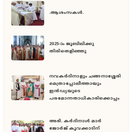
.ആശംസകൾ.
2025-ാം ജൂബിലിക്കു
തിരിതെളിഞ്ഞു
നവകർദിനാളും ചങ്ങനാശ്ശേരി
മെത്രാപ്പോലീത്തായും
ഇൻഡ്യയുടെ
പരമോന്നതാധികാരിക്കൊപ്പം
അഭി. കർദിനാൾ മാർ
ജോർജ് കൂവക്കാടിന്