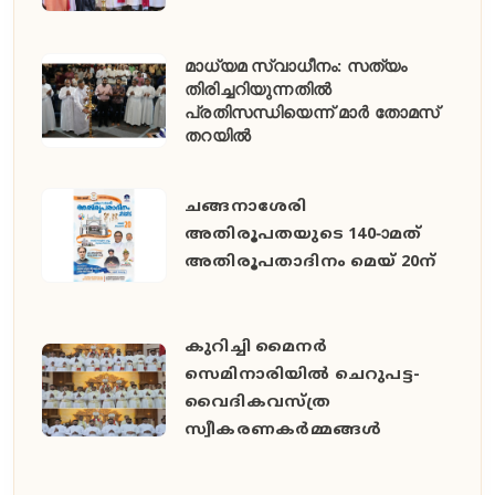
മാധ്യമ സ്വാധീനം: സത്യം
തിരിച്ചറിയുന്നതിൽ
പ്രതിസന്ധിയെന്ന് മാർ തോമസ്
തറയിൽ
ചങ്ങനാശേരി
അതിരൂപതയുടെ 140-ാമത്
അതിരൂപതാദിനം മെയ് 20ന്
കുറിച്ചി മൈനർ
സെമിനാരിയിൽ ചെറുപട്ട-
വൈദികവസ്ത്ര
സ്വീകരണകർമ്മങ്ങൾ