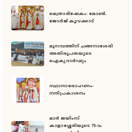
മെത്രാഭിഷേകം: മോൺ.
ജോർജ് കൂവക്കാട്
മുനമ്പത്തിന് ചങ്ങനാശേരി
അതിരൂപതയുടെ
ഐക്യദാർഢ്യം
സ്ഥാനാരോഹണം-
നന്ദിപ്രകാശനം
മാർ ജയിംസ്
കാളാശ്ശേരിയുടെ 75-ാം