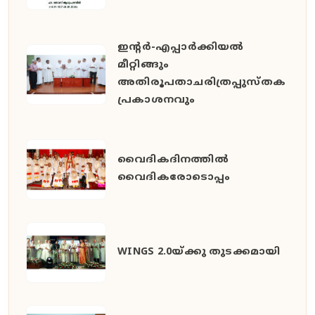
ഇൻ്റർ-എപ്പാർക്കിയൽ
മീറ്റിങ്ങും
അതിരൂപതാചരിത്രപ്പുസ്തക
പ്രകാശനവും
വൈദികദിനത്തിൽ
വൈദികരോടൊപ്പം
WINGS 2.0യ്ക്കു തുടക്കമായി