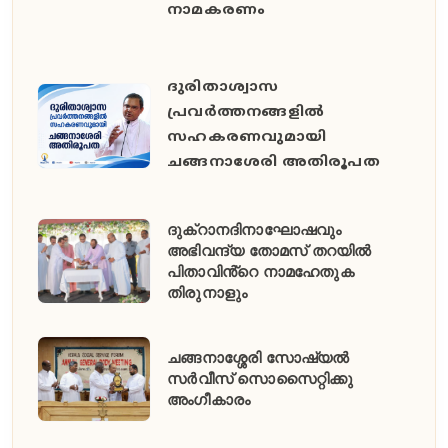
നാമകരണം
ദുരിതാശ്വാസ
പ്രവർത്തനങ്ങളിൽ
സഹകരണവുമായി
ചങ്ങനാശേരി അതിരൂപത
ദുക്റാനദിനാഘോഷവും
അഭിവന്ദ്യ തോമസ് തറയിൽ
പിതാവിൻ്റെ നാമഹേതുക
തിരുനാളും
ചങ്ങനാശ്ശേരി സോഷ്യൽ
സർവീസ് സൊസൈറ്റിക്കു
അംഗീകാരം