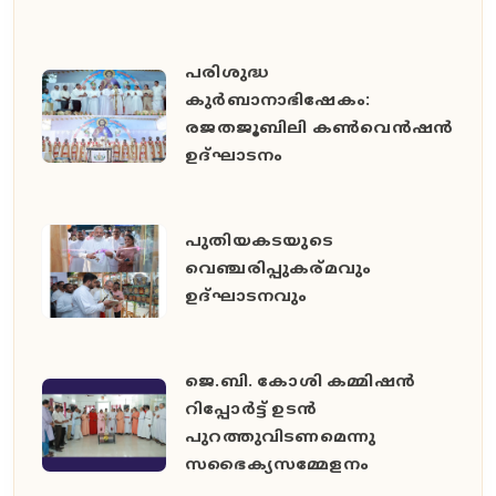
പരിശുദ്ധ
കുർബാനാഭിഷേകം:
രജതജൂബിലി കൺവെൻഷൻ
ഉദ്ഘാടനം
പുതിയകടയുടെ
വെഞ്ചരിപ്പുകര്മവും
ഉദ്‌ഘാടനവും
ജെ.ബി. കോശി കമ്മിഷൻ
റിപ്പോർട്ട് ഉടൻ
പുറത്തുവിടണമെന്നു
സഭൈക്യസമ്മേളനം