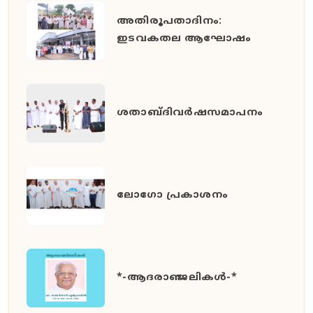
അതിരൂപതാദിനം:
ഇടവകതല ആഘോഷം
ശതാബ്ദിവർഷസമാപനം
ലോഗോ പ്രകാശനം
*-ആദരാഞ്ജലികൾ-*