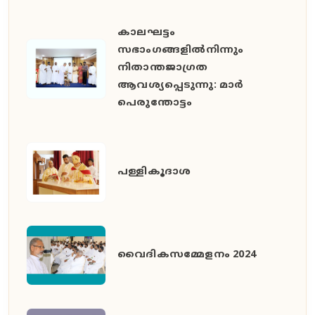
കാലഘട്ടം
സഭാംഗങ്ങളിൽനിന്നും
നിതാന്തജാഗ്രത
ആവശ്യപ്പെടുന്നു: മാർ
പെരുന്തോട്ടം
പള്ളികൂദാശ
വൈദികസമ്മേളനം 2024