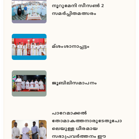
നൂറുമേനി സീസൺ 2
സമർപ്പിതമത്സരം
മ്ശംശാനാപ്പട്ടം
ജൂബിലിസമാപനം
പാറേമാക്കൽ
തോമാകത്തനാരുടേതുപോ
ലെയുള്ള ധീരമായ
സഭാപ്രവർത്തനം ഈ