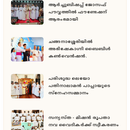
ആർച്ചുബിഷപ്പ് ജോസഫ്
പൗവ്വത്തിൽ ഫൗണ്ടേഷന്
ആരംഭമായി
ചങ്ങനാശ്ശേരിയിൽ
അഭിഷേകാഗ്നി ബൈബിൾ
കൺവെൻഷൻ.
പരിശുദ്ധ ലെയോ
പതിനാലാമൻ പാപ്പായുടെ
സ്നേഹസമ്മാനം
സന്യസ്ത - മിഷൻ രൂപതാ
നവ വൈദികർക്ക് സ്വീകരണം