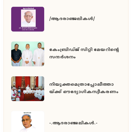
/ആദരാഞ്ജലികൾ/
കേംബ്രിഡ്ജ് സിറ്റി മേയറിൻ്റെ
സന്ദർശനം
നിയുക്തമെത്രാപ്പോലീത്താ
യ്ക്ക് ഔദ്യോഗികസ്വീകരണം
-.ആദരാഞ്ജലികൾ.-