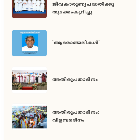
ജീവകാരുണ്യപദ്ധതിക്കു
തുടക്കംകുറിച്ചു
`ആദരാഞ്ജലികൾ`
അതിരൂപതാദിനം
അതിരൂപതാദിനം:
വിളമ്പരദിനം