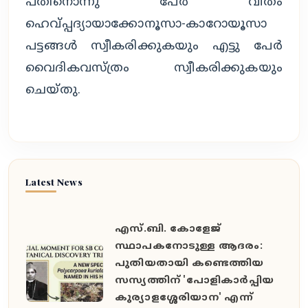
പതിനൊന്നു പേർ വീതം
ഹെവ്പ്പദ്യായാക്കോനൂസാ-കാറോയൂസാ
പട്ടങ്ങൾ സ്വീകരിക്കുകയും എട്ടു പേർ
വൈദികവസ്ത്രം സ്വീകരിക്കുകയും
ചെയ്തു.
Latest News
എസ്.ബി. കോളേജ്
സ്ഥാപകനോടുള്ള ആദരം:
പുതിയതായി കണ്ടെത്തിയ
സസ്യത്തിന് 'പോളികാർപ്പിയ
കുര്യാളശ്ശേരിയാന' എന്ന്