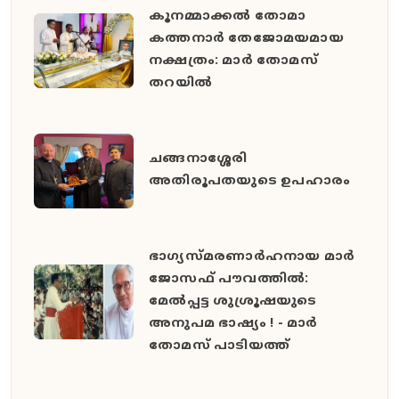
കൂനമ്മാക്കൽ തോമാ
കത്തനാർ തേജോമയമായ
നക്ഷത്രം: മാർ തോമസ്
തറയിൽ
ചങ്ങനാശ്ശേരി
അതിരൂപതയുടെ ഉപഹാരം
ഭാഗ്യസ്മരണാർഹനായ മാർ
ജോസഫ് പൗവത്തിൽ:
മേൽപ്പട്ട ശുശ്രൂഷയുടെ
അനുപമ ഭാഷ്യം ! - മാർ
തോമസ് പാടിയത്ത്