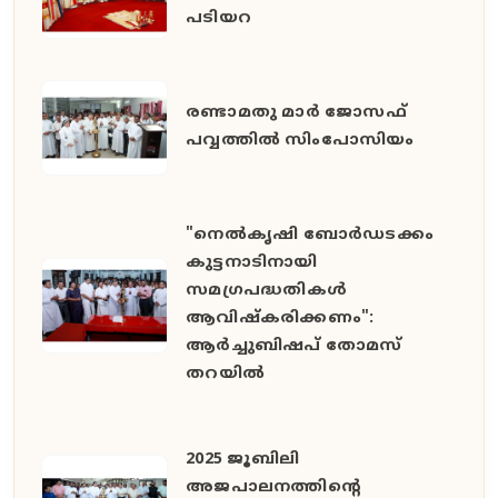
പടിയറ
രണ്ടാമതു മാർ ജോസഫ്
പവ്വത്തിൽ സിംപോസിയം
"നെൽകൃഷി ബോർഡടക്കം
കുട്ടനാടിനായി
സമഗ്രപദ്ധതികൾ
ആവിഷ്കരിക്കണം":
ആർച്ചുബിഷപ് തോമസ്
തറയിൽ
2025 ജൂബിലി
അജപാലനത്തിന്റെ