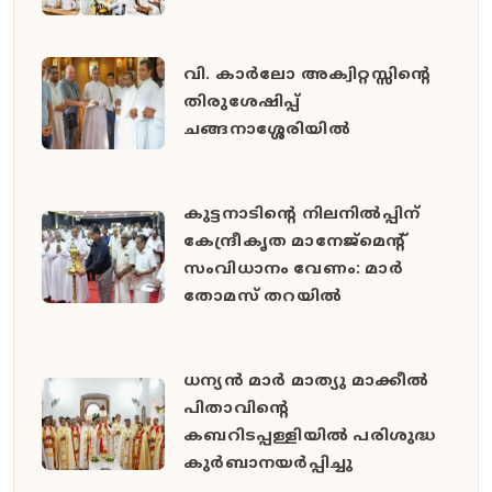
വി. കാർലോ അക്വിറ്റസ്സിന്റെ
തിരുശേഷിപ്പ്
ചങ്ങനാശ്ശേരിയിൽ
കുട്ടനാടിന്റെ നിലനിൽപ്പിന്
കേന്ദ്രീകൃത മാനേജ്മെന്റ്
സംവിധാനം വേണം: മാർ
തോമസ് തറയിൽ
ധന്യൻ മാർ മാത്യു മാക്കീൽ
പിതാവിൻ്റെ
കബറിടപ്പള്ളിയിൽ പരിശുദ്ധ
കുർബാനയർപ്പിച്ചു