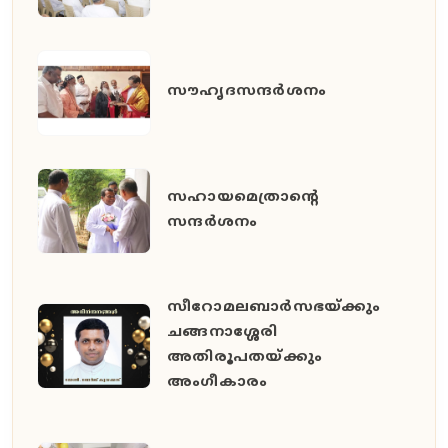
സൗഹൃദസന്ദർശനം
സഹായമെത്രാന്റെ
സന്ദർശനം
സീറോമലബാർസഭയ്ക്കും
ചങ്ങനാശ്ശേരി
അതിരൂപതയ്ക്കും
അംഗീകാരം