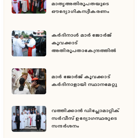
മാതൃഅതിരൂപതയുടെ
ഔദ്യോഗികസ്വീകരണം
കർദിനാൾ മാർ ജോർജ്
കൂവക്കാട്
അതിരൂപതാകേന്ദ്രത്തിൽ
മാർ ജോർജ് കൂവക്കാട്
കർദിനാളായി സ്ഥാനമേറ്റു
വത്തിക്കാൻ ഡിപ്ലോമാറ്റിക്
സർവീസ് ഉദ്യോഗസ്ഥരുടെ
സന്ദർശനം