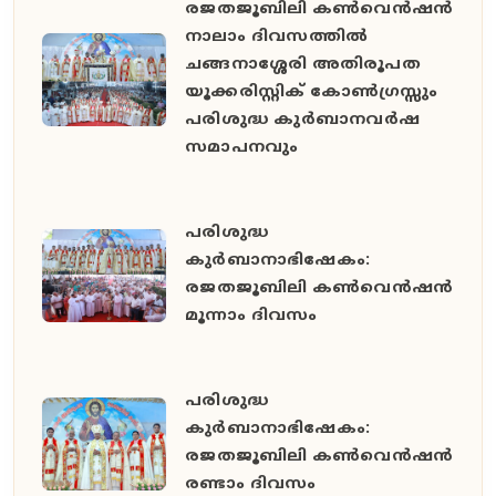
രജതജൂബിലി കൺവെൻഷൻ
നാലാം ദിവസത്തിൽ
ചങ്ങനാശ്ശേരി അതിരൂപത
യൂക്കരിസ്റ്റിക് കോൺഗ്രസ്സും
പരിശുദ്ധ കുർബാനവർഷ
സമാപനവും
പരിശുദ്ധ
കുർബാനാഭിഷേകം:
രജതജൂബിലി കൺവെൻഷൻ
മൂന്നാം ദിവസം
പരിശുദ്ധ
കുർബാനാഭിഷേകം:
രജതജൂബിലി കൺവെൻഷൻ
രണ്ടാം ദിവസം