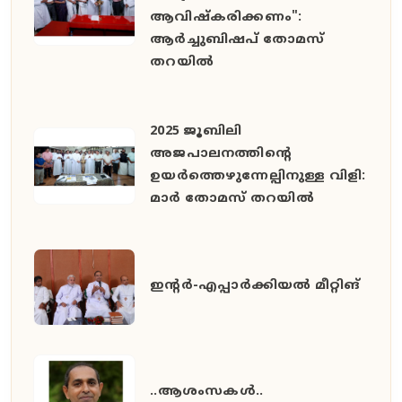
ആവിഷ്കരിക്കണം":
ആർച്ചുബിഷപ് തോമസ്
തറയിൽ
2025 ജൂബിലി
അജപാലനത്തിന്റെ
ഉയർത്തെഴുന്നേല്പിനുള്ള വിളി:
മാർ തോമസ് തറയിൽ
ഇൻ്റർ-എപ്പാർക്കിയൽ മീറ്റിങ്
..ആശംസകൾ..