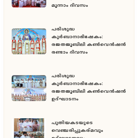
മൂന്നാം ദിവസം
പരിശുദ്ധ
കുർബാനാഭിഷേകം:
രജതജൂബിലി കൺവെൻഷൻ
രണ്ടാം ദിവസം
പരിശുദ്ധ
കുർബാനാഭിഷേകം:
രജതജൂബിലി കൺവെൻഷൻ
ഉദ്ഘാടനം
പുതിയകടയുടെ
വെഞ്ചരിപ്പുകര്മവും