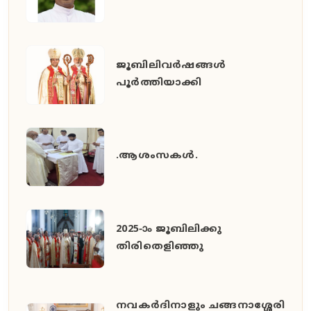
ജൂബിലിവർഷങ്ങൾ
പൂർത്തിയാക്കി
.ആശംസകൾ.
2025-ാം ജൂബിലിക്കു
തിരിതെളിഞ്ഞു
നവകർദിനാളും ചങ്ങനാശ്ശേരി