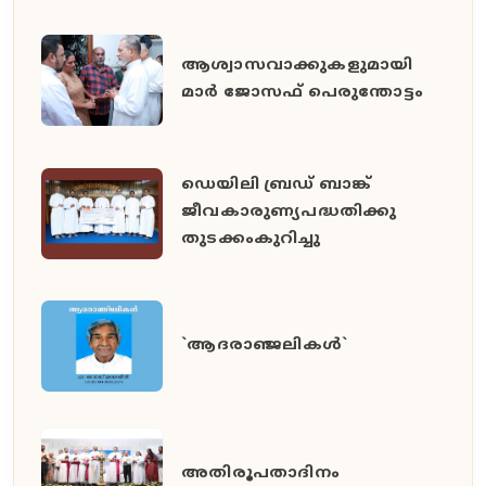
ആശ്വാസവാക്കുകളുമായി
മാർ ജോസഫ് പെരുന്തോട്ടം
ഡെയിലി ബ്രഡ് ബാങ്ക്
ജീവകാരുണ്യപദ്ധതിക്കു
തുടക്കംകുറിച്ചു
`ആദരാഞ്ജലികൾ`
അതിരൂപതാദിനം