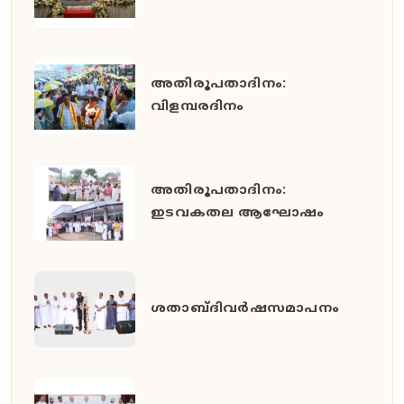
അതിരൂപതാദിനം:
വിളമ്പരദിനം
അതിരൂപതാദിനം:
ഇടവകതല ആഘോഷം
ശതാബ്ദിവർഷസമാപനം