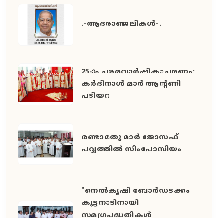
.-ആദരാഞ്ജലികൾ-.
25-ാം ചരമവാർഷികാചരണം:
കർദിനാൾ മാർ ആന്റണി
പടിയറ
രണ്ടാമതു മാർ ജോസഫ്
പവ്വത്തിൽ സിംപോസിയം
"നെൽകൃഷി ബോർഡടക്കം
കുട്ടനാടിനായി
സമഗ്രപദ്ധതികൾ