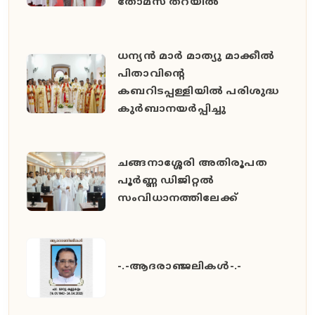
തോമസ് തറയിൽ
ധന്യൻ മാർ മാത്യു മാക്കീൽ
പിതാവിൻ്റെ
കബറിടപ്പള്ളിയിൽ പരിശുദ്ധ
കുർബാനയർപ്പിച്ചു
ചങ്ങനാശ്ശേരി അതിരൂപത
പൂർണ്ണ ഡിജിറ്റൽ
സംവിധാനത്തിലേക്ക്
-.-ആദരാഞ്ജലികൾ-.-