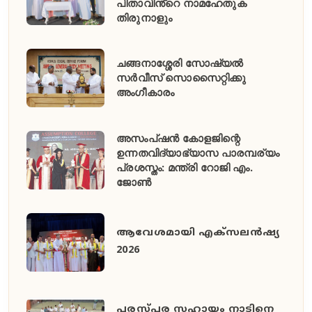
പിതാവിൻ്റെ നാമഹേതുക
തിരുനാളും
ചങ്ങനാശ്ശേരി സോഷ്യൽ
സർവീസ് സൊസൈറ്റിക്കു
അംഗീകാരം
അസംപ്ഷൻ കോളജിന്റെ
ഉന്നതവിദ്യാഭ്യാസ പാരമ്പര്യം
പ്രശസ്തം: മന്ത്രി റോജി എം.
ജോൺ
ആവേശമായി എക്സലൻഷ്യ
2026
പരസ്പര സഹായം നാടിനെ