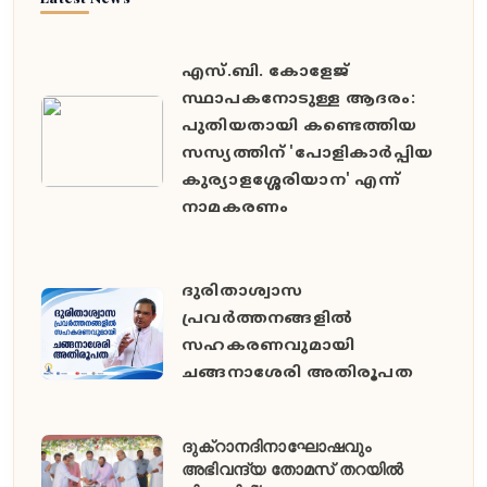
എസ്.ബി. കോളേജ്
സ്ഥാപകനോടുള്ള ആദരം:
പുതിയതായി കണ്ടെത്തിയ
സസ്യത്തിന് 'പോളികാർപ്പിയ
കുര്യാളശ്ശേരിയാന' എന്ന്
നാമകരണം
ദുരിതാശ്വാസ
പ്രവർത്തനങ്ങളിൽ
സഹകരണവുമായി
ചങ്ങനാശേരി അതിരൂപത
ദുക്റാനദിനാഘോഷവും
അഭിവന്ദ്യ തോമസ് തറയിൽ