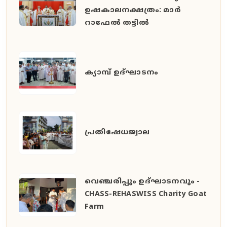
ഉഷകാലനക്ഷത്രം: മാർ
റാഫേൽ തട്ടിൽ
ക്യാമ്പ് ഉദ്ഘാടനം
പ്രതിഷേധജ്വാല
വെഞ്ചരിപ്പും ഉദ്ഘാടനവും -
CHASS-REHASWISS Charity Goat
Farm