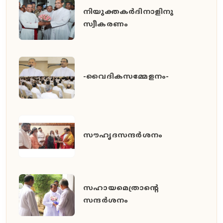
നിയുക്തകർദിനാളിനു
സ്വീകരണം
-വൈദികസമ്മേളനം-
സൗഹൃദസന്ദർശനം
സഹായമെത്രാന്റെ
സന്ദർശനം