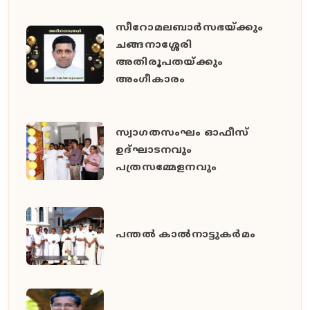
സീറോമലബാർസഭയ്ക്കും
ചങ്ങനാശ്ശേരി
അതിരൂപതയ്ക്കും
അംഗീകാരം
സ്വാഗതസംഘം ഓഫീസ്
ഉദ്ഘാടനവും
പത്രസമ്മേളനവും
പന്തൽ കാൽനാട്ടുകർമം