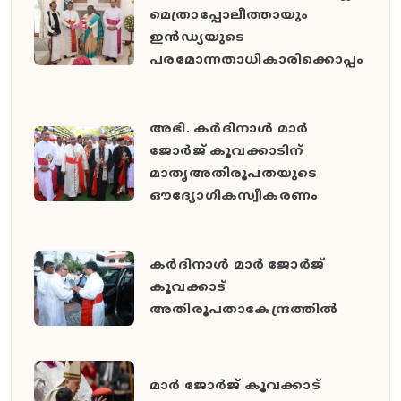
മെത്രാപ്പോലീത്തായും
ഇൻഡ്യയുടെ
പരമോന്നതാധികാരിക്കൊപ്പം
അഭി. കർദിനാൾ മാർ
ജോർജ് കൂവക്കാടിന്
മാതൃഅതിരൂപതയുടെ
ഔദ്യോഗികസ്വീകരണം
കർദിനാൾ മാർ ജോർജ്
കൂവക്കാട്
അതിരൂപതാകേന്ദ്രത്തിൽ
മാർ ജോർജ് കൂവക്കാട്