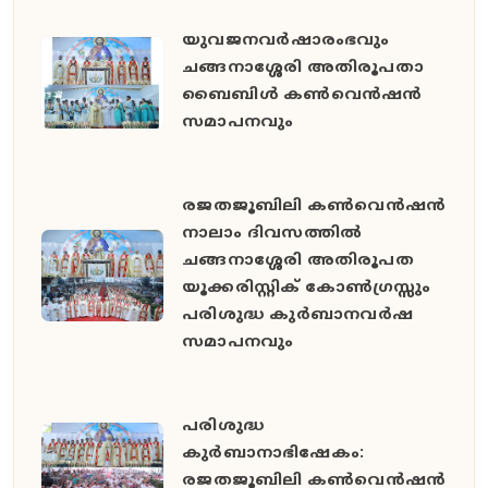
യുവജനവർഷാരംഭവും
ചങ്ങനാശ്ശേരി അതിരൂപതാ
ബൈബിൾ കൺവെൻഷൻ
സമാപനവും
രജതജൂബിലി കൺവെൻഷൻ
നാലാം ദിവസത്തിൽ
ചങ്ങനാശ്ശേരി അതിരൂപത
യൂക്കരിസ്റ്റിക് കോൺഗ്രസ്സും
പരിശുദ്ധ കുർബാനവർഷ
സമാപനവും
പരിശുദ്ധ
കുർബാനാഭിഷേകം:
രജതജൂബിലി കൺവെൻഷൻ