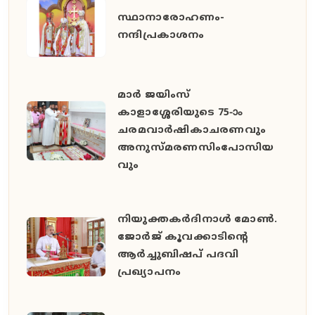
സ്ഥാനാരോഹണം-
നന്ദിപ്രകാശനം
മാർ ജയിംസ്
കാളാശ്ശേരിയുടെ 75-ാം
ചരമവാർഷികാചരണവും
അനുസ്മരണസിംപോസിയ
വും
നിയുക്തകർദിനാൾ മോൺ.
ജോർജ് കൂവക്കാടിൻ്റെ
ആർച്ചുബിഷപ് പദവി
പ്രഖ്യാപനം