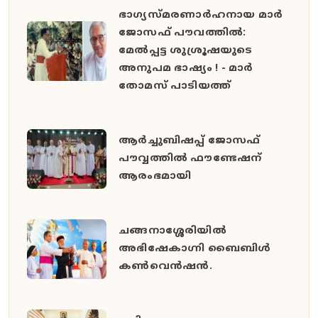
ഭാഗ്യസ്മരണാർഹനായ മാർ
ജോസഫ് പൗവത്തിൽ:
മേൽപ്പട്ട ശുശ്രൂഷയുടെ
അനുപമ ഭാഷ്യം ! - മാർ
തോമസ് പാടിയത്ത്
ആർച്ചുബിഷപ്പ് ജോസഫ്
പൗവ്വത്തിൽ ഫൗണ്ടേഷന്
ആരംഭമായി
ചങ്ങനാശ്ശേരിയിൽ
അഭിഷേകാഗ്നി ബൈബിൾ
കൺവെൻഷൻ.