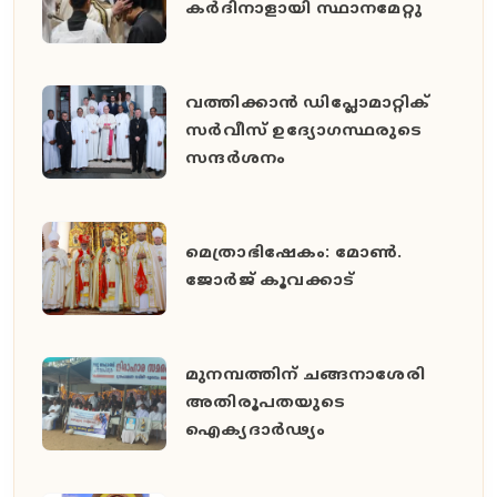
കർദിനാളായി സ്ഥാനമേറ്റു
വത്തിക്കാൻ ഡിപ്ലോമാറ്റിക്
സർവീസ് ഉദ്യോഗസ്ഥരുടെ
സന്ദർശനം
മെത്രാഭിഷേകം: മോൺ.
ജോർജ് കൂവക്കാട്
മുനമ്പത്തിന് ചങ്ങനാശേരി
അതിരൂപതയുടെ
ഐക്യദാർഢ്യം