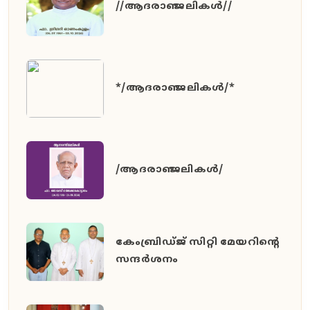
//ആദരാഞ്ജലികൾ//
*/ആദരാഞ്ജലികൾ/*
/ആദരാഞ്ജലികൾ/
കേംബ്രിഡ്ജ് സിറ്റി മേയറിൻ്റെ
സന്ദർശനം