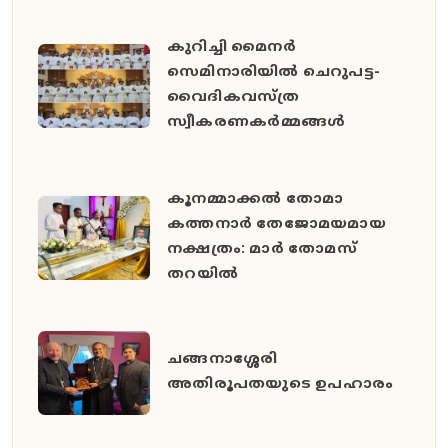
കുറിച്ചി മൈനർ
സെമിനാരിയിൽ ചെറുപട്ട-
വൈദികവസ്ത്ര
സ്വീകരണകർമ്മങ്ങൾ
കൂനമ്മാക്കൽ തോമാ
കത്തനാർ തേജോമയമായ
നക്ഷത്രം: മാർ തോമസ്
തറയിൽ
ചങ്ങനാശ്ശേരി
അതിരൂപതയുടെ ഉപഹാരം