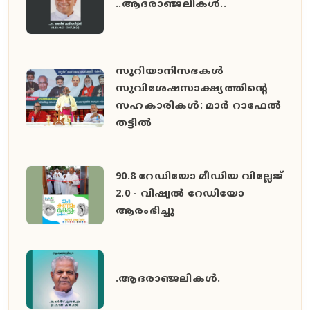
..ആദരാഞ്ജലികൾ..
സുറിയാനിസഭകൾ
സുവിശേഷസാക്ഷ്യത്തിൻ്റെ
സഹകാരികൾ: മാർ റാഫേൽ
തട്ടിൽ
90.8 റേഡിയോ മീഡിയ വില്ലേജ്
2.0 - വിഷ്വൽ റേഡിയോ
ആരംഭിച്ചു
.ആദരാഞ്ജലികൾ.