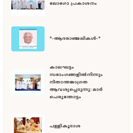
ലോഗോ പ്രകാശനം
*-ആദരാഞ്ജലികൾ-*
കാലഘട്ടം
സഭാംഗങ്ങളിൽനിന്നും
നിതാന്തജാഗ്രത
ആവശ്യപ്പെടുന്നു: മാർ
പെരുന്തോട്ടം
പള്ളികൂദാശ