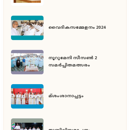
വൈദികസമ്മേളനം 2024
നൂറുമേനി സീസൺ 2
സമർപ്പിതമത്സരം
മ്ശംശാനാപ്പട്ടം