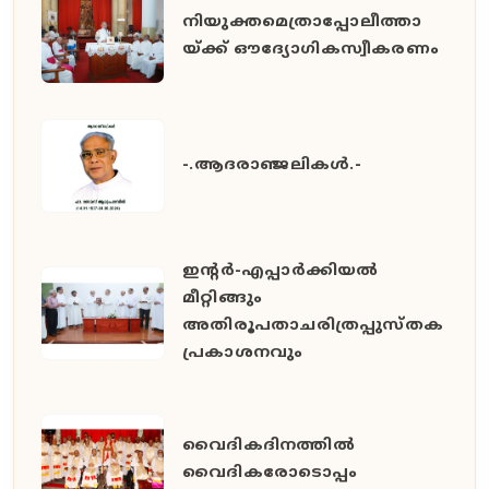
നിയുക്തമെത്രാപ്പോലീത്താ
യ്ക്ക് ഔദ്യോഗികസ്വീകരണം
-.ആദരാഞ്ജലികൾ.-
ഇൻ്റർ-എപ്പാർക്കിയൽ
മീറ്റിങ്ങും
അതിരൂപതാചരിത്രപ്പുസ്തക
പ്രകാശനവും
വൈദികദിനത്തിൽ
വൈദികരോടൊപ്പം