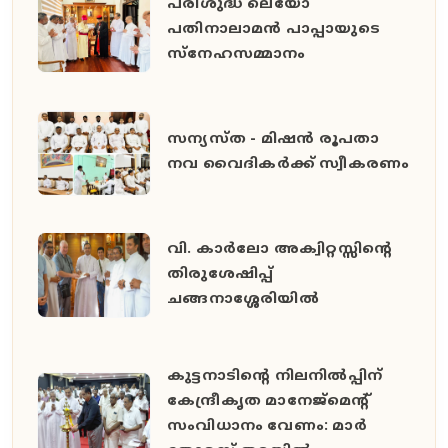
പരിശുദ്ധ ലെയോ
പതിനാലാമൻ പാപ്പായുടെ
സ്നേഹസമ്മാനം
സന്യസ്ത - മിഷൻ രൂപതാ
നവ വൈദികർക്ക് സ്വീകരണം
വി. കാർലോ അക്വിറ്റസ്സിന്റെ
തിരുശേഷിപ്പ്
ചങ്ങനാശ്ശേരിയിൽ
കുട്ടനാടിന്റെ നിലനിൽപ്പിന്
കേന്ദ്രീകൃത മാനേജ്മെന്റ്
സംവിധാനം വേണം: മാർ