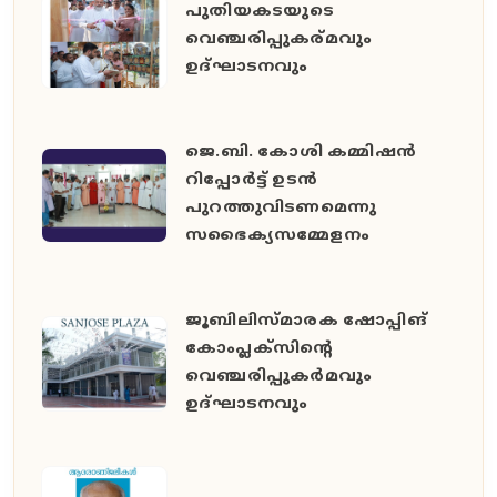
പുതിയകടയുടെ
വെഞ്ചരിപ്പുകര്മവും
ഉദ്‌ഘാടനവും
ജെ.ബി. കോശി കമ്മിഷൻ
റിപ്പോർട്ട് ഉടൻ
പുറത്തുവിടണമെന്നു
സഭൈക്യസമ്മേളനം
ജൂബിലിസ്മാരക ഷോപ്പിങ്
കോംപ്ലക്സിന്റെ
വെഞ്ചരിപ്പുകർമവും
ഉദ്ഘാടനവും