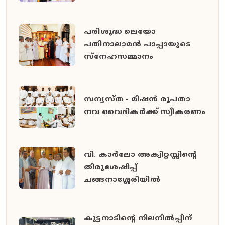
പരിശുദ്ധ ലെയോ
പതിനാലാമൻ പാപ്പായുടെ
സ്നേഹസമ്മാനം
സന്യസ്ത - മിഷൻ രൂപതാ
നവ വൈദികർക്ക് സ്വീകരണം
വി. കാർലോ അക്വിറ്റസ്സിന്റെ
തിരുശേഷിപ്പ്
ചങ്ങനാശ്ശേരിയിൽ
കുട്ടനാടിന്റെ നിലനിൽപ്പിന്