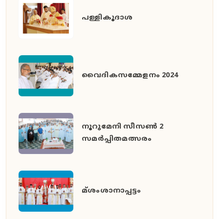
പള്ളികൂദാശ
വൈദികസമ്മേളനം 2024
നൂറുമേനി സീസൺ 2
സമർപ്പിതമത്സരം
മ്ശംശാനാപ്പട്ടം