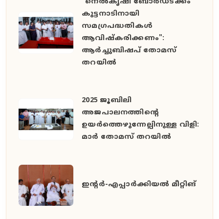
"നെൽകൃഷി ബോർഡടക്കം
കുട്ടനാടിനായി
സമഗ്രപദ്ധതികൾ
ആവിഷ്കരിക്കണം":
ആർച്ചുബിഷപ് തോമസ്
തറയിൽ
2025 ജൂബിലി
അജപാലനത്തിന്റെ
ഉയർത്തെഴുന്നേല്പിനുള്ള വിളി:
മാർ തോമസ് തറയിൽ
ഇൻ്റർ-എപ്പാർക്കിയൽ മീറ്റിങ്