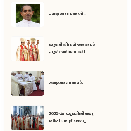
..ആശംസകൾ..
ജൂബിലിവർഷങ്ങൾ
പൂർത്തിയാക്കി
.ആശംസകൾ.
2025-ാം ജൂബിലിക്കു
തിരിതെളിഞ്ഞു