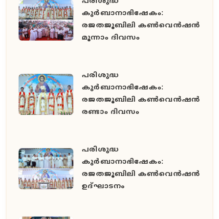
പരിശുദ്ധ
കുർബാനാഭിഷേകം:
രജതജൂബിലി കൺവെൻഷൻ
മൂന്നാം ദിവസം
പരിശുദ്ധ
കുർബാനാഭിഷേകം:
രജതജൂബിലി കൺവെൻഷൻ
രണ്ടാം ദിവസം
പരിശുദ്ധ
കുർബാനാഭിഷേകം:
രജതജൂബിലി കൺവെൻഷൻ
ഉദ്ഘാടനം