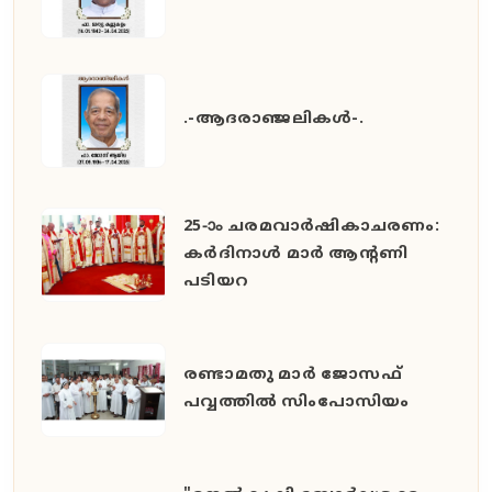
.-ആദരാഞ്ജലികൾ-.
25-ാം ചരമവാർഷികാചരണം:
കർദിനാൾ മാർ ആന്റണി
പടിയറ
രണ്ടാമതു മാർ ജോസഫ്
പവ്വത്തിൽ സിംപോസിയം