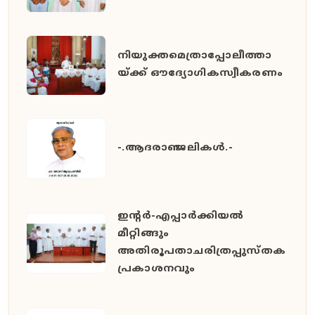
നിയുക്തമെത്രാപ്പോലീത്താ
യ്ക്ക് ഔദ്യോഗികസ്വീകരണം
-.ആദരാഞ്ജലികൾ.-
ഇൻ്റർ-എപ്പാർക്കിയൽ
മീറ്റിങ്ങും
അതിരൂപതാചരിത്രപ്പുസ്തക
പ്രകാശനവും