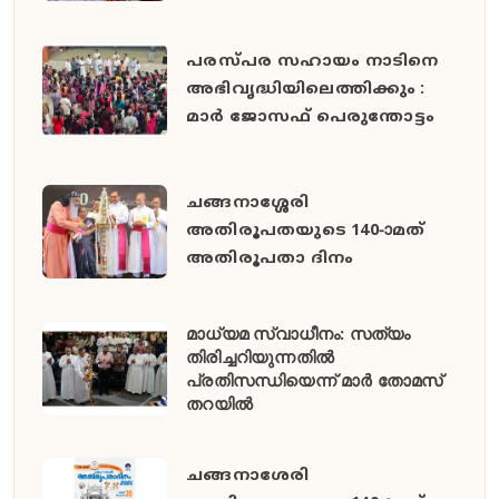
പരസ്പര സഹായം നാടിനെ
അഭിവൃദ്ധിയിലെത്തിക്കും :
മാർ ജോസഫ് പെരുന്തോട്ടം
ചങ്ങനാശ്ശേരി
അതിരൂപതയുടെ 140-ാമത്
അതിരൂപതാ ദിനം
മാധ്യമ സ്വാധീനം: സത്യം
തിരിച്ചറിയുന്നതിൽ
പ്രതിസന്ധിയെന്ന് മാർ തോമസ്
തറയിൽ
ചങ്ങനാശേരി