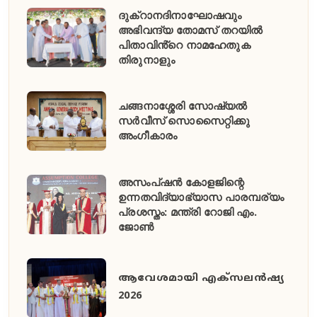
ദുക്റാനദിനാഘോഷവും
അഭിവന്ദ്യ തോമസ് തറയിൽ
പിതാവിൻ്റെ നാമഹേതുക
തിരുനാളും
ചങ്ങനാശ്ശേരി സോഷ്യൽ
സർവീസ് സൊസൈറ്റിക്കു
അംഗീകാരം
അസംപ്ഷൻ കോളജിന്റെ
ഉന്നതവിദ്യാഭ്യാസ പാരമ്പര്യം
പ്രശസ്തം: മന്ത്രി റോജി എം.
ജോൺ
ആവേശമായി എക്സലൻഷ്യ
2026