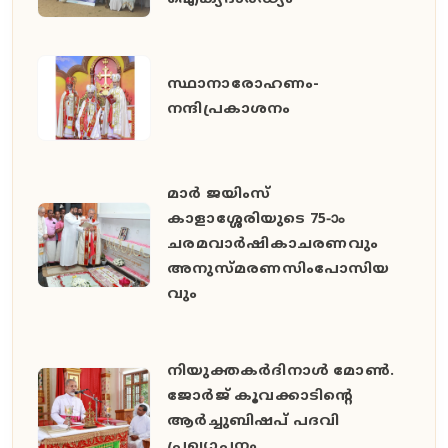
സ്ഥാനാരോഹണം-
നന്ദിപ്രകാശനം
മാർ ജയിംസ്
കാളാശ്ശേരിയുടെ 75-ാം
ചരമവാർഷികാചരണവും
അനുസ്മരണസിംപോസിയ
വും
നിയുക്തകർദിനാൾ മോൺ.
ജോർജ് കൂവക്കാടിൻ്റെ
ആർച്ചുബിഷപ് പദവി
പ്രഖ്യാപനം