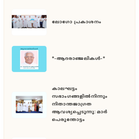
ലോഗോ പ്രകാശനം
*-ആദരാഞ്ജലികൾ-*
കാലഘട്ടം
സഭാംഗങ്ങളിൽനിന്നും
നിതാന്തജാഗ്രത
ആവശ്യപ്പെടുന്നു: മാർ
പെരുന്തോട്ടം