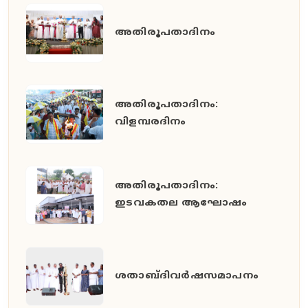
അതിരൂപതാദിനം
അതിരൂപതാദിനം:
വിളമ്പരദിനം
അതിരൂപതാദിനം:
ഇടവകതല ആഘോഷം
ശതാബ്ദിവർഷസമാപനം