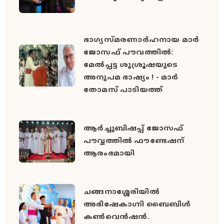
ഭാഗ്യസ്മരണാർഹനായ മാർ
ജോസഫ് പൗവത്തിൽ:
മേൽപ്പട്ട ശുശ്രൂഷയുടെ
അനുപമ ഭാഷ്യം ! - മാർ
തോമസ് പാടിയത്ത്
ആർച്ചുബിഷപ്പ് ജോസഫ്
പൗവ്വത്തിൽ ഫൗണ്ടേഷന്
ആരംഭമായി
ചങ്ങനാശ്ശേരിയിൽ
അഭിഷേകാഗ്നി ബൈബിൾ
കൺവെൻഷൻ.