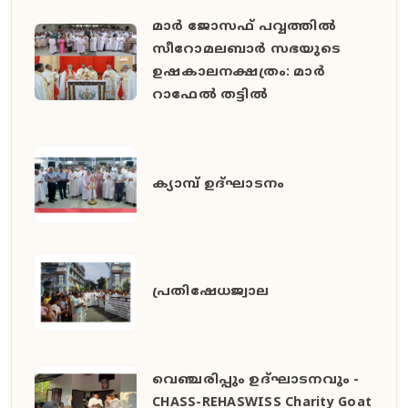
മാർ ജോസഫ് പവ്വത്തിൽ
സീറോമലബാർ സഭയുടെ
ഉഷകാലനക്ഷത്രം: മാർ
റാഫേൽ തട്ടിൽ
ക്യാമ്പ് ഉദ്ഘാടനം
പ്രതിഷേധജ്വാല
വെഞ്ചരിപ്പും ഉദ്ഘാടനവും -
CHASS-REHASWISS Charity Goat