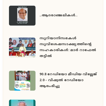
..ആദരാഞ്ജലികൾ..
സുറിയാനിസഭകൾ
സുവിശേഷസാക്ഷ്യത്തിൻ്റെ
സഹകാരികൾ: മാർ റാഫേൽ
തട്ടിൽ
90.8 റേഡിയോ മീഡിയ വില്ലേജ്
2.0 - വിഷ്വൽ റേഡിയോ
ആരംഭിച്ചു