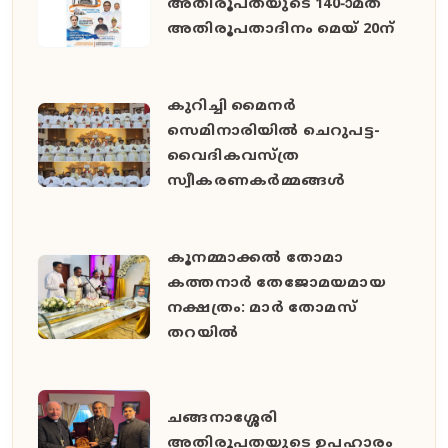
അതിരൂപതയുടെ 140-ാമത്
അതിരൂപതാദിനം മെയ് 20ന്
കുറിച്ചി മൈനർ
സെമിനാരിയിൽ ചെറുപട്ട-
വൈദികവസ്ത്ര
സ്വീകരണകർമ്മങ്ങൾ
കൂനമ്മാക്കൽ തോമാ
കത്തനാർ തേജോമയമായ
നക്ഷത്രം: മാർ തോമസ്
തറയിൽ
ചങ്ങനാശ്ശേരി
അതിരൂപതയുടെ ഉപഹാരം