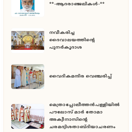
**-ആദരാഞ്ജലികൾ-**
നവീകരിച്ച
ദൈവാലയത്തിന്റെ
പുനർകൂദാശ
വൈദികമന്ദിര വെഞ്ചരിപ്പ്
മെത്രാപ്പോലീത്തൻപള്ളിയിൽ
പൗലോസ് മാർ തോമാ
അക്വീനാസിന്റെ
ചരമദ്വിശതാബ്ദിയാചരണം