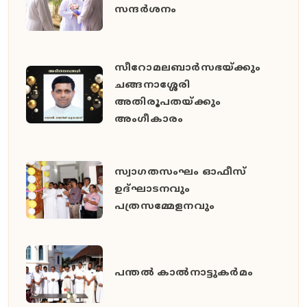
സന്ദർശനം
സീറോമലബാർസഭയ്ക്കും
ചങ്ങനാശ്ശേരി
അതിരൂപതയ്ക്കും
അംഗീകാരം
സ്വാഗതസംഘം ഓഫീസ്
ഉദ്ഘാടനവും
പത്രസമ്മേളനവും
പന്തൽ കാൽനാട്ടുകർമം