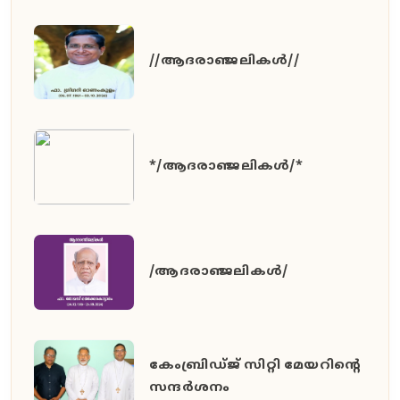
//ആദരാഞ്ജലികൾ//
*/ആദരാഞ്ജലികൾ/*
/ആദരാഞ്ജലികൾ/
കേംബ്രിഡ്ജ് സിറ്റി മേയറിൻ്റെ
സന്ദർശനം