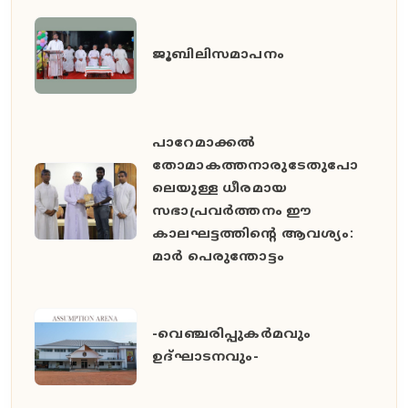
ജൂബിലിസമാപനം
പാറേമാക്കൽ
തോമാകത്തനാരുടേതുപോ
ലെയുള്ള ധീരമായ
സഭാപ്രവർത്തനം ഈ
കാലഘട്ടത്തിൻ്റെ ആവശ്യം:
മാർ പെരുന്തോട്ടം
-വെഞ്ചരിപ്പുകർമവും
ഉദ്ഘാടനവും-