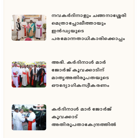
നവകർദിനാളും ചങ്ങനാശ്ശേരി
മെത്രാപ്പോലീത്തായും
ഇൻഡ്യയുടെ
പരമോന്നതാധികാരിക്കൊപ്പം
അഭി. കർദിനാൾ മാർ
ജോർജ് കൂവക്കാടിന്
മാതൃഅതിരൂപതയുടെ
ഔദ്യോഗികസ്വീകരണം
കർദിനാൾ മാർ ജോർജ്
കൂവക്കാട്
അതിരൂപതാകേന്ദ്രത്തിൽ