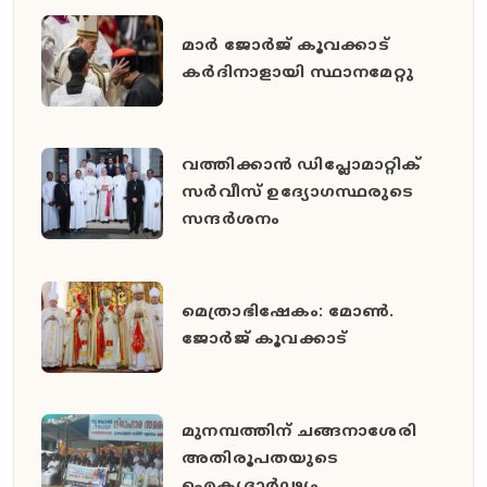
മാർ ജോർജ് കൂവക്കാട്
കർദിനാളായി സ്ഥാനമേറ്റു
വത്തിക്കാൻ ഡിപ്ലോമാറ്റിക്
സർവീസ് ഉദ്യോഗസ്ഥരുടെ
സന്ദർശനം
മെത്രാഭിഷേകം: മോൺ.
ജോർജ് കൂവക്കാട്
മുനമ്പത്തിന് ചങ്ങനാശേരി
അതിരൂപതയുടെ
ഐക്യദാർഢ്യം