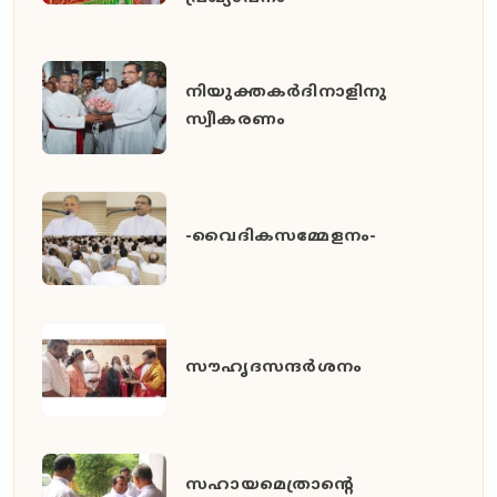
നിയുക്തകർദിനാളിനു
സ്വീകരണം
-വൈദികസമ്മേളനം-
സൗഹൃദസന്ദർശനം
സഹായമെത്രാന്റെ