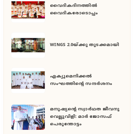
വൈദികദിനത്തിൽ
വൈദികരോടൊപ്പം
WINGS 2.0യ്ക്കു തുടക്കമായി
എക്യുമെനിക്കൽ
സംഘത്തിന്റെ സന്ദർശനം
മനുഷ്യൻ്റെ സ്വാർഥത ജീവനു
വെല്ലുവിളി: മാർ ജോസഫ്
പെരുന്തോട്ടം