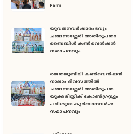
Farm
യുവജനവർഷാരംഭവും
ചങ്ങനാശ്ശേരി അതിരൂപതാ
ബൈബിൾ കൺവെൻഷൻ
സമാപനവും
രജതജൂബിലി കൺവെൻഷൻ
നാലാം ദിവസത്തിൽ
ചങ്ങനാശ്ശേരി അതിരൂപത
യൂക്കരിസ്റ്റിക് കോൺഗ്രസ്സും
പരിശുദ്ധ കുർബാനവർഷ
സമാപനവും