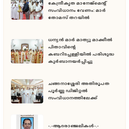
കേന്ദ്രീകൃത മാനേജ്മെന്റ്
സംവിധാനം വേണം: മാർ
തോമസ് തറയിൽ
ധന്യൻ മാർ മാത്യു മാക്കീൽ
പിതാവിൻ്റെ
കബറിടപ്പള്ളിയിൽ പരിശുദ്ധ
കുർബാനയർപ്പിച്ചു
ചങ്ങനാശ്ശേരി അതിരൂപത
പൂർണ്ണ ഡിജിറ്റൽ
സംവിധാനത്തിലേക്ക്
-.-ആദരാഞ്ജലികൾ-.-